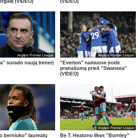
ergalę (VIDEO)
(VIDEO)
Anglijos Premier League
Anglijos Premier League
" surado naują trenerį
"Everton" namuose įrodė
pranašumą prieš "Swansea"
(VIDEO)
Anglijos Premier League
o berniuko" laureatų
Be T. Heatono likęs "Burnley"