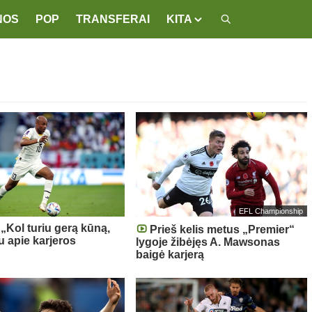
NOS
POP
TRANSFERAI
KITA
EFL Championship
 „Kol turiu gerą kūną,
Prieš kelis metus „Premier“
u apie karjeros
lygoje žibėjęs A. Mawsonas
“
baigė karjerą