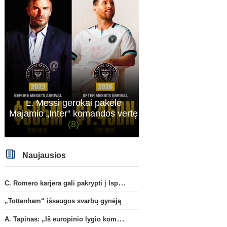
L. Messi gerokai pakėlė
Majamio „Inter“ komandos vertę
(8)
Naujausios
C. Romero karjera gali pakrypti į Ispaniją
„Tottenham“ išsaugos svarbų gynėją
A. Tapinas: „Iš europinio lygio komandos gavom gerų pamokų“