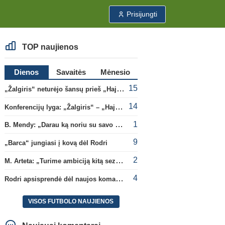
Prisijungti
TOP naujienos
Dienos
Savaitės
Mėnesio
15
„Žalgiris“ neturėjo šansų prieš „Hajduk“
14
Konferencijų lyga: „Žalgiris“ – „Hajduk“ (rungtynės tiesiogiai)
1
B. Mendy: „Darau ką noriu su savo pasaulio čempionato titulu“
9
„Barca“ jungiasi į kovą dėl Rodri
2
M. Arteta: „Turime ambiciją kitą sezoną kovoti dėl visų titulų“
4
Rodri apsisprendė dėl naujos komandos
VISOS FUTBOLO NAUJIENOS