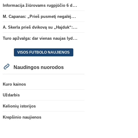
Informacija žiūrovams rugpjūčio 6 d. UEFA rungtynėms
M. Capanas: „Prieš pusmetį negalėjau net įsivaizduoti, kad žaisime prieš „Hajduk“
A. Skerla prieš dvikovą su „Hajduk“: „Tai kito kalibro komanda“
Turo apžvalga: dar vienas naujas lyderis
VISOS FUTBOLO NAUJIENOS
Naudingos nuorodos
Kuro kainos
Uždarbis
Kelionių istorijos
Krepšinio naujienos