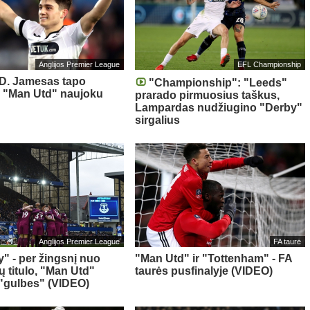
Anglijos Premier League
EFL Championship
: D. Jamesas tapo
"Championship": "Leeds"
 "Man Utd" naujoku
prarado pirmuosius taškus,
Lampardas nudžiugino "Derby"
sirgalius
Anglijos Premier League
FA taurė
y" - per žingsnį nuo
"Man Utd" ir "Tottenham" - FA
 titulo, "Man Utd"
taurės pusfinalyje (VIDEO)
"gulbes" (VIDEO)