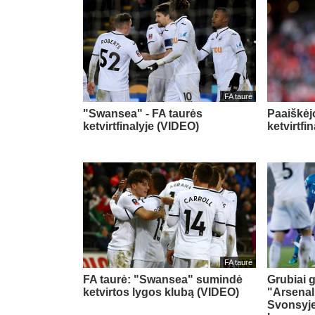
FA taurė
"Swansea" - FA taurės
Paaiškėj
ketvirtfinalyje (VIDEO)
ketvirtfi
FA taurė
FA taurė: "Swansea" sumindė
Grubiai 
ketvirtos lygos klubą (VIDEO)
"Arsenal
Svonsyje