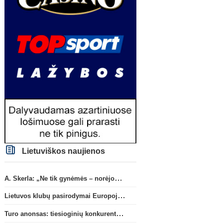
Lietuviškos naujienos
A. Skerla: „Ne tik gynėmės – norėjome atakuoti“
Lietuvos klubų pasirodymai Europoje: patirti pralaimėjimai Kroatijos atstovams
Turo anonsas: tiesioginių konkurentų dvikova Gargžduose