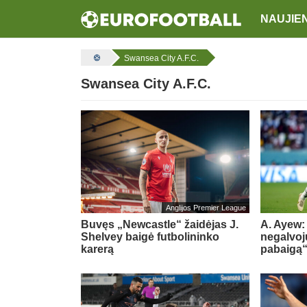
NAUJIE
Swansea City A.F.C.
Swansea City A.F.C.
Anglijos Premier League
Buvęs „Newcastle“ žaidėjas J.
A. Ayew:
Shelvey baigė futbolininko
negalvoj
karerą
pabaigą