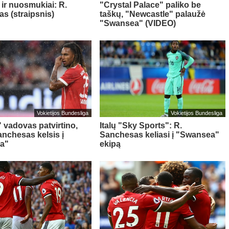
 ir nuosmukiai: R.
"Crystal Palace" paliko be
s (straipsnis)
taškų, "Newcastle" palaužė
"Swansea" (VIDEO)
Vokietijos Bundesliga
Vokietijos Bundesliga
 vadovas patvirtino,
Italų "Sky Sports": R.
anchesas kelsis į
Sanchesas keliasi į "Swansea"
a"
ekipą