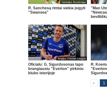
Vokietijos Bundesliga
R. Sanchesą rimtai siekia įsigyti
"Man Utd"
"Swansea"
"Newcast
beviltiš
Anglijos Premier League
Oficialu: G. Sigurdssonas tapo
R. Koema
brangiausiu "Everton" pirkiniu
"Everton
klubo istorijoje
Sigurds
‹
1