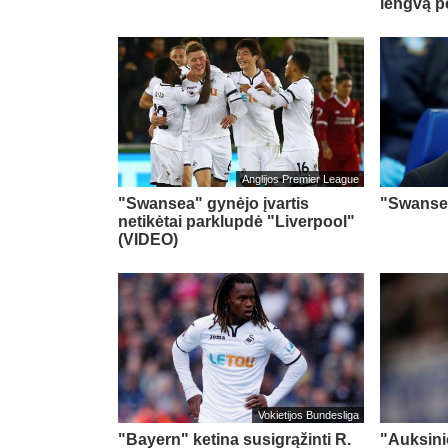
lengvą p
Anglijos Premier League
"Swansea" gynėjo įvartis
"Swansea
netikėtai parklupdė "Liverpool"
(VIDEO)
Vokietijos Bundesliga
"Bayern" ketina susigrąžinti R.
"Auksini