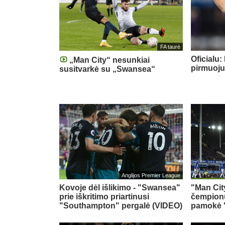
FA taurė
Oficialu
„Man City“ nesunkiai
pirmuoju
susitvarkė su „Swansea“
Anglijos Premier League
Kovoje dėl išlikimo - "Swansea"
"Man Cit
prie iškritimo priartinusi
čempionų
"Southampton" pergalė (VIDEO)
pamokė 