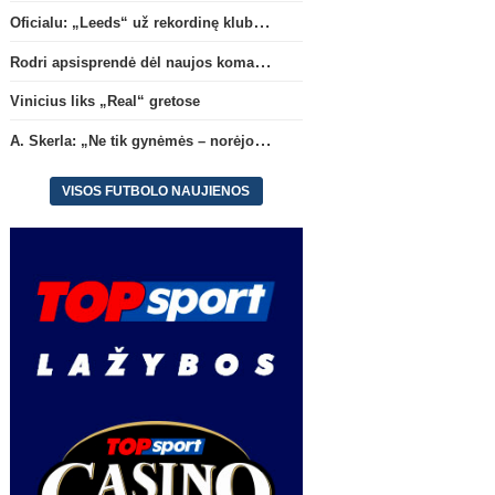
Oficialu: „Leeds“ už rekordinę klubui sumą įsigijo Anglijos rinktinės vartininką
Rodri apsisprendė dėl naujos komandos
Vinicius liks „Real“ gretose
A. Skerla: „Ne tik gynėmės – norėjome atakuoti“
VISOS FUTBOLO NAUJIENOS