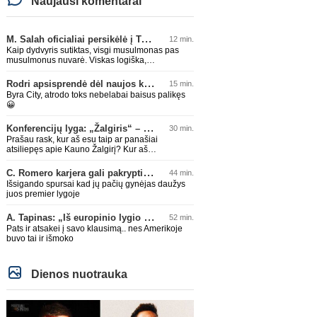
Naujausi komentarai
M. Salah oficialiai persikėlė į Turkijos ekipą „Trabzonspor“
12 min.
Kaip dydvyris sutiktas, visgi musulmonas pas
musulmonus nuvarė. Viskas logiška,
atsipalaidavęs ten loš.
Rodri apsisprendė dėl naujos komandos
15 min.
Byra City, atrodo toks nebelabai baisus palikęs
😀
Konferencijų lyga: „Žalgiris“ – „Hajduk“ (rungtynės tiesiogiai)
30 min.
Prašau rask, kur aš esu taip ar panašiai
atsiliepęs apie Kauno Žalgirį? Kur aš
priekaištavau dėl jų pralaimėjimo Zagrebe, ar
kur esu jį "spyriu" pavadinęs? Niekur, tai
C. Romero karjera gali pakrypti į Ispaniją
44 min.
neskleisk erezijų.
Išsigando spursai kad jų pačių gynėjas daužys
juos premier lygoje
A. Tapinas: „Iš europinio lygio komandos gavom gerų pamokų“
52 min.
Pats ir atsakei į savo klausimą.. nes Amerikoje
buvo tai ir išmoko
Dienos nuotrauka