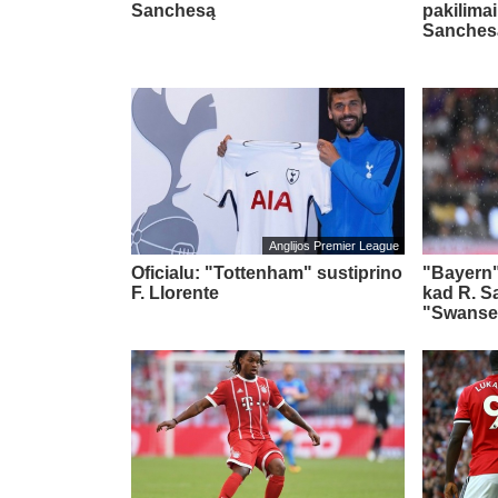
Sanchesą
pakilimai
Sanchesa
Anglijos Premier League
Oficialu: "Tottenham" sustiprino
"Bayern"
F. Llorente
kad R. S
"Swanse