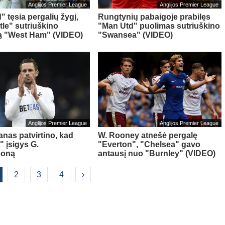
Anglijos Premier League
Anglijos Premier League
 tęsia pergalių žygį,
Rungtynių pabaigoje prabilęs
le" sutriuškino
"Man Utd" puolimas sutriuškino
ką "West Ham" (VIDEO)
"Swansea" (VIDEO)
Anglijos Premier League
Anglijos Premier League
nas patvirtino, kad
W. Rooney atnešė pergalę
" įsigys G.
"Everton", "Chelsea" gavo
soną
antausį nuo "Burnley" (VIDEO)
2
3
4
›