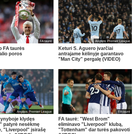
FA taurė
Anglijos Premier League
o FA taurės
Keturi S. Aguero įvarčiai
nalio poros
antrajame kėlinyje garantavo
"Man City" pergalę (VIDEO)
Anglijos Premier League
FA taurė
gynyboje klydęs
FA taurė: "West Brom"
" patyrė nesėkmę
eliminavo "Liverpool" klubą,
, "Liverpool" įsirašę
"Tottenham" dar turės pakovoti