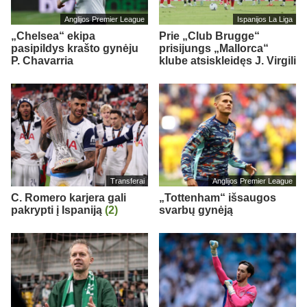
Anglijos Premier League
Ispanijos La Liga
„Chelsea“ ekipa
Prie „Club Brugge“
pasipildys krašto gynėju
prisijungs „Mallorca“
P. Chavarria
klube atsiskleidęs J. Virgili
Transferai
Anglijos Premier League
C. Romero karjera gali
„Tottenham“ išsaugos
pakrypti į Ispaniją
(2)
svarbų gynėją