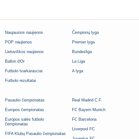
Naujausios naujienos
Čempionų lyga
POP naujienos
Premier lyga
Lietuviškos naujienos
Bundesliga
Ballon d'Or
La Liga
Futbolo tvarkarasciai
A lyga
Futbolo rezultatai
Pasaulio čempionatas
Real Madrid C.F.
Europos čempionatas
FC Bayern Munich
Europos salės futbolo
FC Barcelona
čempionatas
Liverpool FC
FIFA Klubų Pasaulio čempionatas
Juventus FC