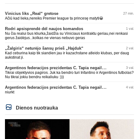
Vinicius liks „Real“ gretose
27 min.
Ačiū kad lieka,nereiks Premier league ta princesę matyti😀
Rodri apsisprendė dėl naujos komandos
1 val.
Nu čia realui bus kliurka,žaidžia su Viniciaus kontraktu geriau,nei renkasi
gerus žaidėjus...kolkas ne vienas nebuvo geras
„Žalgiris“ neturėjo šansų prieš „Hajduk“
2 val.
Kad ceburina kaip tik siandien jau ir kazachstane atleido klubas, per daug
aukstinat ji.
Argentinos federacijos prezidentas C. Tapia negailėjo pagyrų G. Infantino
3 val.
Tikrai objektyvios pagiros. Juk ka bendro turi Infantino ir Argentinos futbolas?
Nu tikrai jokiu bendru reikaliuku :)))
Argentinos federacijos prezidentas C. Tapia negailėjo pagyrų G. Infantino
4 val.
niurkt
Dienos nuotrauka