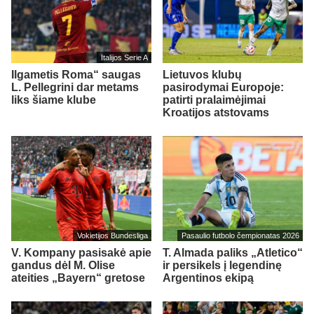
Italijos Serie A
Ilgametis Roma“ saugas
Lietuvos klubų
L. Pellegrini dar metams
pasirodymai Europoje:
liks šiame klube
patirti pralaimėjimai
Kroatijos atstovams
Vokietijos Bundesliga
Pasaulio futbolo čempionatas 2026
V. Kompany pasisakė apie
T. Almada paliks „Atletico“
gandus dėl M. Olise
ir persikels į legendinę
ateities „Bayern“ gretose
Argentinos ekipą