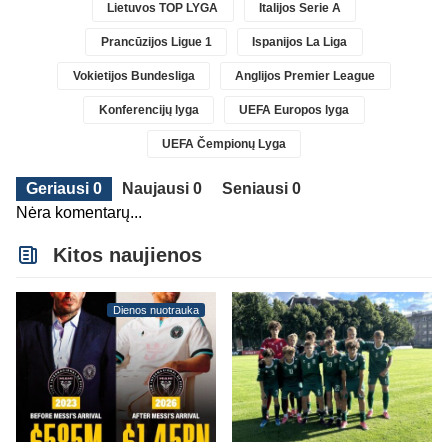
Lietuvos TOP LYGA
Italijos Serie A
Prancūzijos Ligue 1
Ispanijos La Liga
Vokietijos Bundesliga
Anglijos Premier League
Konferencijų lyga
UEFA Europos lyga
UEFA Čempionų Lyga
Geriausi 0
Naujausi 0
Seniausi 0
Nėra komentarų...
Kitos naujienos
Dienos nuotrauka