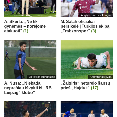
Anglijos Premier League
A. Skerla: „Ne tik
M. Salah oficialiai
gynėmės – norėjome
persikėlė į Turkijos ekipą
atakuoti“
(1)
„Trabzonspor“
(3)
Vokietijos Bundesliga
Konferencijų lyga
A. Nusa: „Niekada
„Žalgiris“ neturėjo šansų
neprašiau išvykti iš „RB
prieš „Hajduk“
(17)
Leipzig“ klubo“