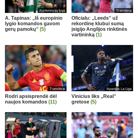
Konferencijų lyga
Transferai
A. Tapinas: „Iš europinio
Oficialu: „Leeds“ už
lygio komandos gavom
rekordinę klubui sumą
gerų pamokų“
(5)
įsigijo Anglijos rinktinės
vartininką
(1)
Transferai
Ispanijos La Liga
Rodri apsisprendė dėl
Vinicius liks „Real“
naujos komandos
(11)
gretose
(5)