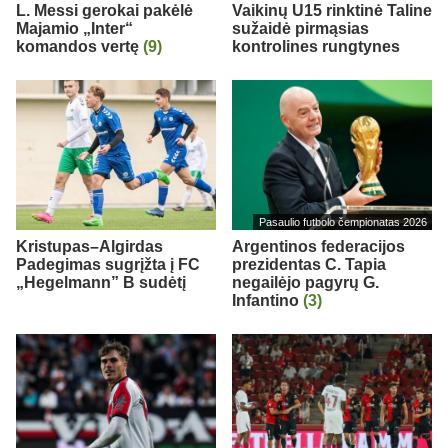
L. Messi gerokai pakėlė
Vaikinų U15 rinktinė Taline
Majamio „Inter“
sužaidė pirmąsias
komandos vertę
(9)
kontrolines rungtynes
Pasaulio futbolo čempionatas 2026
Kristupas–Algirdas
Argentinos federacijos
Padegimas sugrįžta į FC
prezidentas C. Tapia
„Hegelmann” B sudėtį
negailėjo pagyrų G.
Infantino
(3)