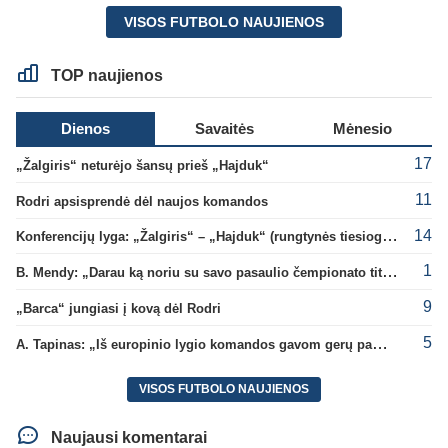
VISOS FUTBOLO NAUJIENOS
TOP naujienos
Dienos
Savaitės
Mėnesio
17
„Žalgiris“ neturėjo šansų prieš „Hajduk“
11
Rodri apsisprendė dėl naujos komandos
14
Konferencijų lyga: „Žalgiris“ – „Hajduk“ (rungtynės tiesiogiai)
1
B. Mendy: „Darau ką noriu su savo pasaulio čempionato titulu“
9
„Barca“ jungiasi į kovą dėl Rodri
5
A. Tapinas: „Iš europinio lygio komandos gavom gerų pamokų“
VISOS FUTBOLO NAUJIENOS
Naujausi komentarai