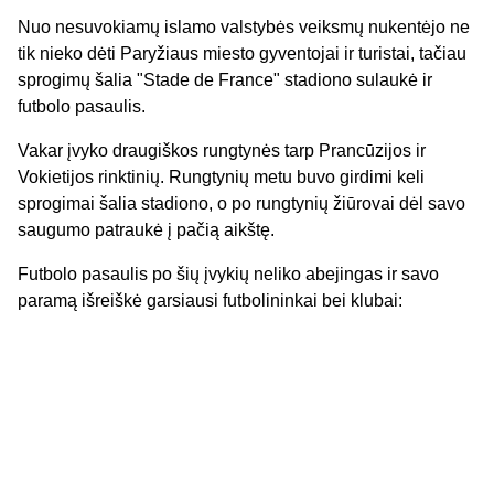
Nuo nesuvokiamų islamo valstybės veiksmų nukentėjo ne
tik nieko dėti Paryžiaus miesto gyventojai ir turistai, tačiau
sprogimų šalia "Stade de France" stadiono sulaukė ir
futbolo pasaulis.
Vakar įvyko draugiškos rungtynės tarp Prancūzijos ir
Vokietijos rinktinių. Rungtynių metu buvo girdimi keli
sprogimai šalia stadiono, o po rungtynių žiūrovai dėl savo
saugumo patraukė į pačią aikštę.
Futbolo pasaulis po šių įvykių neliko abejingas ir savo
paramą išreiškė garsiausi futbolininkai bei klubai: