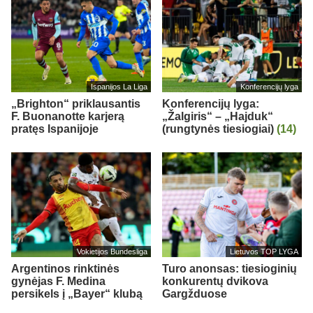
Ispanijos La Liga
Konferencijų lyga
„Brighton“ priklausantis
Konferencijų lyga:
F. Buonanotte karjerą
„Žalgiris“ – „Hajduk“
pratęs Ispanijoje
(rungtynės tiesiogiai)
(14)
Vokietijos Bundesliga
Lietuvos TOP LYGA
Argentinos rinktinės
Turo anonsas: tiesioginių
gynėjas F. Medina
konkurentų dvikova
persikels į „Bayer“ klubą
Gargžduose