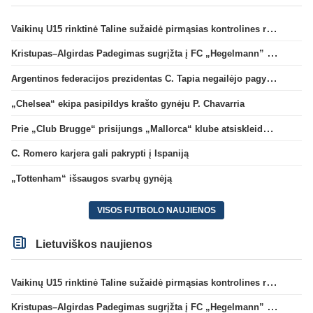
Vaikinų U15 rinktinė Taline sužaidė pirmąsias kontrolines rungtynes
Kristupas–Algirdas Padegimas sugrįžta į FC „Hegelmann” B sudėtį
Argentinos federacijos prezidentas C. Tapia negailėjo pagyrų G. Infantino
„Chelsea“ ekipa pasipildys krašto gynėju P. Chavarria
Prie „Club Brugge“ prisijungs „Mallorca“ klube atsiskleidęs J. Virgili
C. Romero karjera gali pakrypti į Ispaniją
„Tottenham“ išsaugos svarbų gynėją
VISOS FUTBOLO NAUJIENOS
Lietuviškos naujienos
Vaikinų U15 rinktinė Taline sužaidė pirmąsias kontrolines rungtynes
Kristupas–Algirdas Padegimas sugrįžta į FC „Hegelmann” B sudėtį