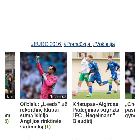
#EURO 2016
#Prancūzija
#Vokietija
cijų lyga
Transferai
Ang
š
Oficialu: „Leeds“ už
Kristupas–Algirdas
„Chel
io
rekordinę klubui
Padegimas sugrįžta
pasipi
avom
sumą įsigijo
į FC „Hegelmann”
gynėju
“
(5)
Anglijos rinktinės
B sudėtį
vartininką
(1)