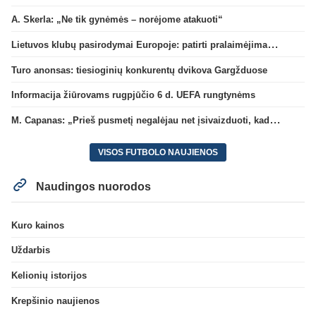
A. Skerla: „Ne tik gynėmės – norėjome atakuoti“
Lietuvos klubų pasirodymai Europoje: patirti pralaimėjimai Kroatijos atstovams
Turo anonsas: tiesioginių konkurentų dvikova Gargžduose
Informacija žiūrovams rugpjūčio 6 d. UEFA rungtynėms
M. Capanas: „Prieš pusmetį negalėjau net įsivaizduoti, kad žaisime prieš „Hajduk“
VISOS FUTBOLO NAUJIENOS
Naudingos nuorodos
Kuro kainos
Uždarbis
Kelionių istorijos
Krepšinio naujienos