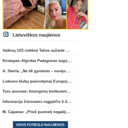
Lietuviškos naujienos
Vaikinų U15 rinktinė Taline sužaidė pirmąsias kontrolines rungtynes
Kristupas–Algirdas Padegimas sugrįžta į FC „Hegelmann” B sudėtį
A. Skerla: „Ne tik gynėmės – norėjome atakuoti“
Lietuvos klubų pasirodymai Europoje: patirti pralaimėjimai Kroatijos atstovams
Turo anonsas: tiesioginių konkurentų dvikova Gargžduose
Informacija žiūrovams rugpjūčio 6 d. UEFA rungtynėms
M. Capanas: „Prieš pusmetį negalėjau net įsivaizduoti, kad žaisime prieš „Hajduk“
VISOS FUTBOLO NAUJIENOS