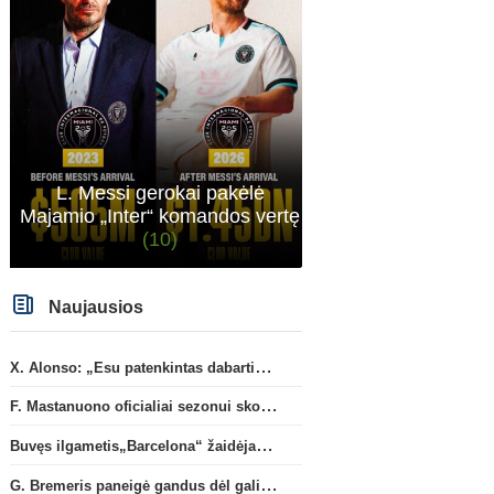
L. Messi gerokai pakėlė
Majamio „Inter“ komandos vertę
(10)
Naujausios
Italijos Serie A
Anglijos Premi
X. Alonso: „Esu patenkintas dabartiniais „Chelsea“ ekipos vartininkais“
G. Bremeris paneigė gandus
G. Rulli – per žingsnį nuo
dėl galimo išvykimo iš
persikėlimo į „Mancheste
F. Mastanuono oficialiai sezonui skolinamas „Fiorentina“ ekipai
„Juventus“ klubo
klubą
Buvęs ilgametis„Barcelona“ žaidėjas S. Roberto artėja link persikėlimo į MLS
G. Bremeris paneigė gandus dėl galimo išvykimo iš „Juventus“ klubo