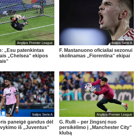
Anglijos Premier League
Italijos Serie A
o: „Esu patenkintas
F. Mastanuono oficialiai sezonui
iais „Chelsea“ ekipos
skolinamas „Fiorentina“ ekipai
ais“
Italijos Serie A
Anglijos Premier League
ris paneigė gandus dėl
G. Rulli – per žingsnį nuo
švykimo iš „Juventus“
persikėlimo į „Manchester City“
klubą