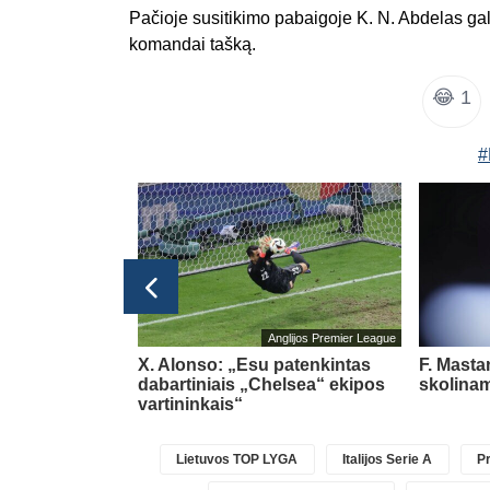
Pačioje susitikimo pabaigoje K. N. Abdelas gali
komandai tašką.
😂
1
#
bolo čempionatas 2026
Anglijos Premier League
acijos
X. Alonso: „Esu patenkintas
F. Masta
pia negailėjo
dabartiniais „Chelsea“ ekipos
skolinam
ino
(4)
vartininkais“
Lietuvos TOP LYGA
Italijos Serie A
Pr