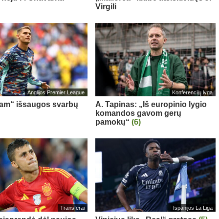
Virgili
Anglijos Premier League
Konferencijų lyga
am“ išsaugos svarbų
A. Tapinas: „Iš europinio lygio
komandos gavom gerų
pamokų“
(6)
Transferai
Ispanijos La Liga