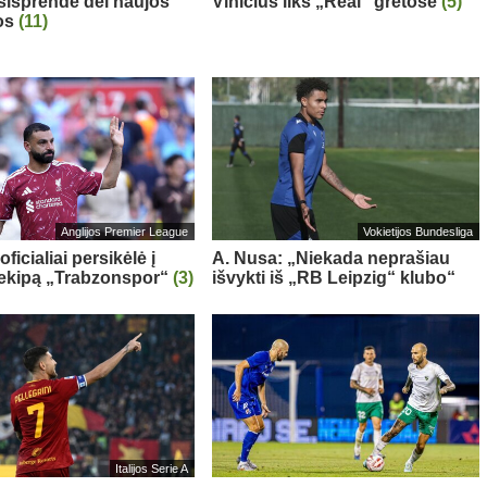
sisprendė dėl naujos
Vinicius liks „Real“ gretose
(5)
os
(11)
Anglijos Premier League
Vokietijos Bundesliga
oficialiai persikėlė į
A. Nusa: „Niekada neprašiau
 ekipą „Trabzonspor“
(3)
išvykti iš „RB Leipzig“ klubo“
Italijos Serie A