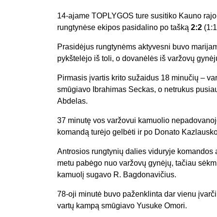
14-ajame TOPLYGOS ture susitiko Kauno rajon
rungtynėse ekipos pasidalino po tašką
2:2
(1:1
Prasidėjus rungtynėms aktyvesni buvo marijam
pykštelėjo iš toli, o dovanėlės iš varžovų gyn
Pirmasis įvartis krito sužaidus 18 minučių – varž
smūgiavo Ibrahimas Seckas, o netrukus pusiau
Abdelas.
37 minutę vos varžovui kamuolio nepadovanojo 
komandą turėjo gelbėti ir po Donato Kazlaus
Antrosios rungtynių dalies viduryje komandos a
metu pabėgo nuo varžovų gynėjų, tačiau sėkmi
kamuolį sugavo R. Bagdonavičius.
78-oji minutė buvo paženklinta dar vienu įvarčiu
vartų kampą smūgiavo Yusuke Omori.