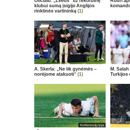
Oficialu: „Leeds“ už rekordinę
Rodri ap
klubui sumą įsigijo Anglijos
komand
rinktinės vartininką
(1)
A. Skerla: „Ne tik gynėmės –
M. Salah 
norėjome atakuoti“
(1)
Turkijos
Konferencijų lyga