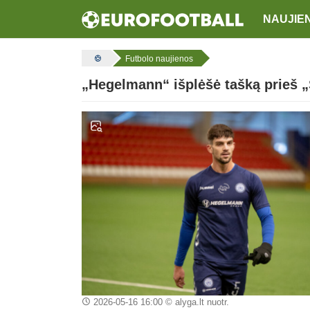
NAUJIE
Futbolo naujienos
„Hegelmann“ išplėšė tašką prieš 
2026-05-16 16:00
© alyga.lt nuotr.