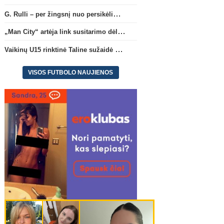
G. Rulli – per žingsnį nuo persikėlimo į „Manchester City“ klubą
„Man City“ artėja link susitarimo dėl marokiečio A. Bouaddi persikėlimo
Vaikinų U15 rinktinė Taline sužaidė pirmąsias kontrolines rungtynes
VISOS FUTBOLO NAUJIENOS