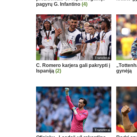
pagyrų G. Infantino
(4)
Transferai
C. Romero karjera gali pakrypti į
„Tottenh
Ispaniją
(2)
gynėją
Transferai