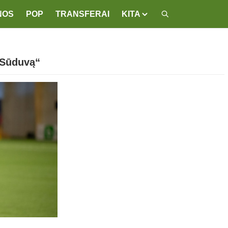
NOS
POP
TRANSFERAI
KITA
„Sūduvą“