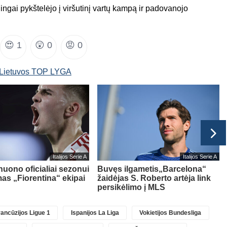
ngai pykštelėjo į viršutinį vartų kampą ir padovanojo
😍
1
😲
0
😡
0
Lietuvos TOP LYGA
Italijos Serie A
Italijos Serie A
nuono oficialiai sezonui
Buvęs ilgametis„Barcelona“
as „Fiorentina“ ekipai
žaidėjas S. Roberto artėja link
persikėlimo į MLS
ancūzijos Ligue 1
Ispanijos La Liga
Vokietijos Bundesliga