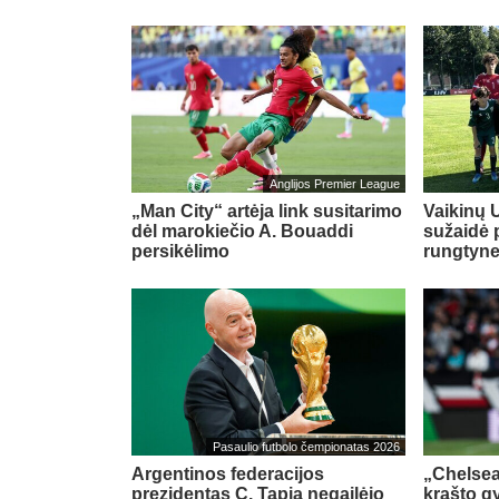
Anglijos Premier League
„Man City“ artėja link susitarimo
Vaikinų U
dėl marokiečio A. Bouaddi
sužaidė 
persikėlimo
rungtyn
Pasaulio futbolo čempionatas 2026
Argentinos federacijos
„Chelsea
prezidentas C. Tapia negailėjo
krašto g