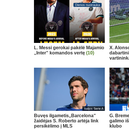
Dienos nuotrauka
L. Messi gerokai pakėlė Majamio
X. Alons
„Inter“ komandos vertę
(10)
dabartin
vartinink
Italijos Serie A
Buvęs ilgametis„Barcelona“
G. Breme
žaidėjas S. Roberto artėja link
galimo i
persikėlimo į MLS
klubo