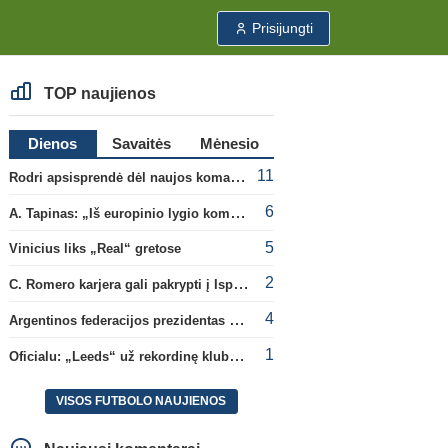
Prisijungti
TOP naujienos
Dienos
Savaitės
Mėnesio
11
Rodri apsisprendė dėl naujos komandos
6
A. Tapinas: „Iš europinio lygio komandos gavom gerų pamokų“
5
Vinicius liks „Real“ gretose
2
C. Romero karjera gali pakrypti į Ispaniją
4
Argentinos federacijos prezidentas C. Tapia negailėjo pagyrų G. Infantino
1
Oficialu: „Leeds“ už rekordinę klubui sumą įsigijo Anglijos rinktinės vartininką
VISOS FUTBOLO NAUJIENOS