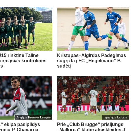
15 rinktinė Taline
Kristupas–Algirdas Padegimas
pirmąsias kontrolines
sugrįžta į FC „Hegelmann” B
es
sudėtį
Anglijos Premier League
Ispanijos La Liga
“ ekipa pasipildys
Prie „Club Brugge“ prisijungs
ynėju P. Chavarria
„Mallorca“ klube atsiskleidęs J.