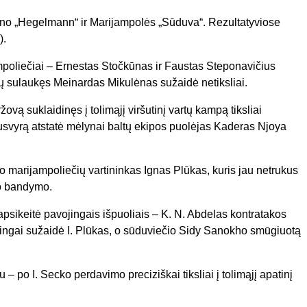
o „Hegelmann“ ir Marijampolės „Sūduva“. Rezultatyviose
).
poliečiai – Ernestas Stočkūnas ir Faustas Steponavičius
ėjų sulaukęs Meinardas Mikulėnas sužaidė netiksliai.
ovą suklaidinęs į tolimąjį viršutinį vartų kampą tiksliai
svyrą atstatė mėlynai baltų ekipos puolėjas Kaderas Njoya
marijampoliečių vartininkas Ignas Plūkas, kuris jau netrukus
ko bandymo.
psikeitė pavojingais išpuoliais – K. N. Abdelas kontratakos
ngai sužaidė I. Plūkas, o sūduviečio Sidy Sanokho smūgiuotą
 – po I. Secko perdavimo preciziškai tiksliai į tolimąjį apatinį