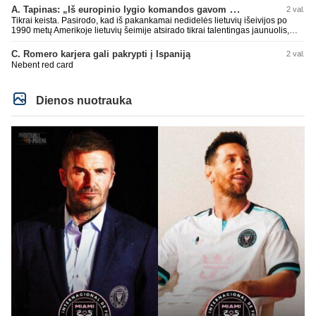
A. Tapinas: „Iš europinio lygio komandos gavom gerų pamokų“
2 val.
Tikrai keista. Pasirodo, kad iš pakankamai nedidelės lietuvių išeivijos po
1990 metų Amerikoje lietuvių šeimije atsirado tikrai talentingas jaunuolis,
mokantis apsivesti abejomis kojomis, mokantis visokiausių ’fintų’, stiprus
fiziškai, kurio nepastumsi kaip Golubicko, t. y. gerai išsilaikantis ant kojų
C. Romero karjera gali pakrypti į Ispaniją
2 val.
kovoje, dar ir antrame aukšte neblogai atrodantis, greitai priimantis
Nebent red card
dažniausiai teisingus sprendimus, ir dar turintis neblogą greitį. O Lietuvoje
net tokie talentai ’uždera’ gal kartą per dešimtmetį ar du. Bet iš 1-2
aukštesnio lygio žaidėjų rimtos rinktinės nesulipdysi...
Dienos nuotrauka