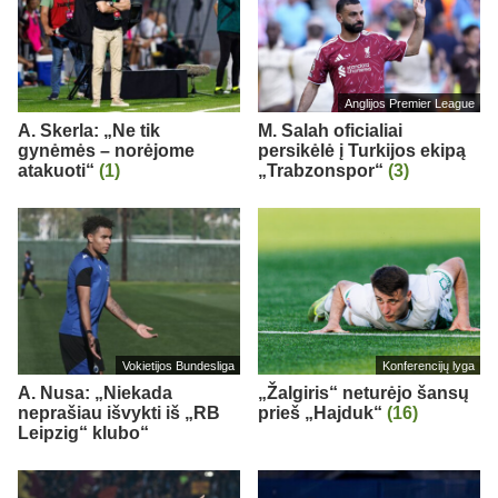
Anglijos Premier League
A. Skerla: „Ne tik
M. Salah oficialiai
gynėmės – norėjome
persikėlė į Turkijos ekipą
atakuoti“
(1)
„Trabzonspor“
(3)
Vokietijos Bundesliga
Konferencijų lyga
A. Nusa: „Niekada
„Žalgiris“ neturėjo šansų
neprašiau išvykti iš „RB
prieš „Hajduk“
(16)
Leipzig“ klubo“