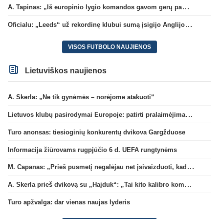
A. Tapinas: „Iš europinio lygio komandos gavom gerų pamokų“
Oficialu: „Leeds“ už rekordinę klubui sumą įsigijo Anglijos rinktinės vartininką
VISOS FUTBOLO NAUJIENOS
Lietuviškos naujienos
A. Skerla: „Ne tik gynėmės – norėjome atakuoti“
Lietuvos klubų pasirodymai Europoje: patirti pralaimėjimai Kroatijos atstovams
Turo anonsas: tiesioginių konkurentų dvikova Gargžduose
Informacija žiūrovams rugpjūčio 6 d. UEFA rungtynėms
M. Capanas: „Prieš pusmetį negalėjau net įsivaizduoti, kad žaisime prieš „Hajduk“
A. Skerla prieš dvikovą su „Hajduk“: „Tai kito kalibro komanda“
Turo apžvalga: dar vienas naujas lyderis