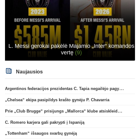
L. Messi gerokai pakėlė Majamio „Inter“ komandos
vertę
(9)
Naujausios
Argentinos federacijos prezidentas C. Tapia negailėjo pagyrų G. Infantino
„Chelsea“ ekipa pasipildys krašto gynėju P. Chavarria
Prie „Club Brugge“ prisijungs „Mallorca“ klube atsiskleidęs J. Virgili
C. Romero karjera gali pakrypti į Ispaniją
„Tottenham“ išsaugos svarbų gynėją