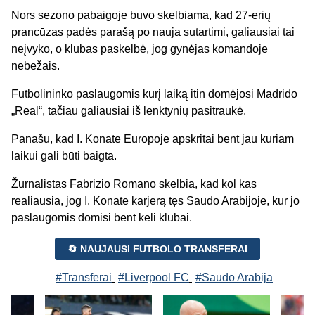
Nors sezono pabaigoje buvo skelbiama, kad 27-erių
prancūzas padės parašą po nauja sutartimi, galiausiai tai
neįvyko, o klubas paskelbė, jog gynėjas komandoje
nebežais.
Futbolininko paslaugomis kurį laiką itin domėjosi Madrido
„Real“, tačiau galiausiai iš lenktynių pasitraukė.
Panašu, kad I. Konate Europoje apskritai bent jau kuriam
laikui gali būti baigta.
Žurnalistas Fabrizio Romano skelbia, kad kol kas
realiausia, jog I. Konate karjerą tęs Saudo Arabijoje, kur jo
paslaugomis domisi bent keli klubai.
🔄 NAUJAUSI FUTBOLO TRANSFERAI
#Transferai
#Liverpool FC
#Saudo Arabija