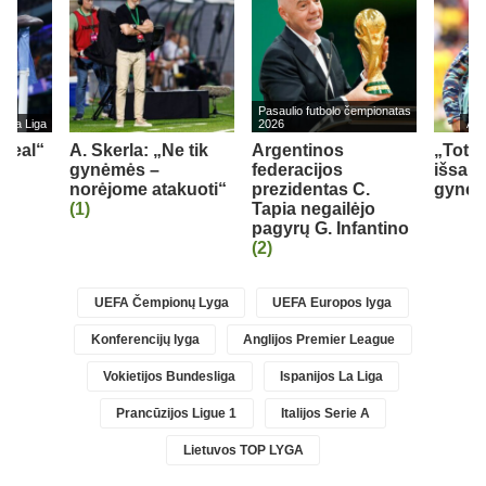
Pasaulio futbolo čempionatas
s La Liga
2026
Ang
„Real“
A. Skerla: „Ne tik
Argentinos
„Tott
gynėmės –
federacijos
išsau
norėjome atakuoti“
prezidentas C.
gynėj
(1)
Tapia negailėjo
pagyrų G. Infantino
(2)
UEFA Čempionų Lyga
UEFA Europos lyga
Konferencijų lyga
Anglijos Premier League
Vokietijos Bundesliga
Ispanijos La Liga
Prancūzijos Ligue 1
Italijos Serie A
Lietuvos TOP LYGA