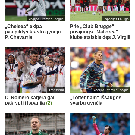
Anglijos Premier League
Ispanijos La Liga
„Chelsea“ ekipa
Prie „Club Brugge“
pasipildys krašto gynėju
prisijungs „Mallorca“
P. Chavarria
klube atsiskleidęs J. Virgili
Transferai
Anglijos Premier League
C. Romero karjera gali
„Tottenham“ išsaugos
pakrypti į Ispaniją
(2)
svarbų gynėją