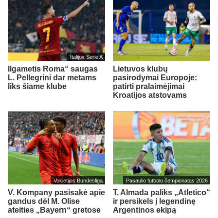
Italijos Serie A
Ilgametis Roma“ saugas
Lietuvos klubų
L. Pellegrini dar metams
pasirodymai Europoje:
liks šiame klube
patirti pralaimėjimai
Kroatijos atstovams
Vokietijos Bundesliga
Pasaulio futbolo čempionatas 2026
V. Kompany pasisakė apie
T. Almada paliks „Atletico“
gandus dėl M. Olise
ir persikels į legendinę
ateities „Bayern“ gretose
Argentinos ekipą