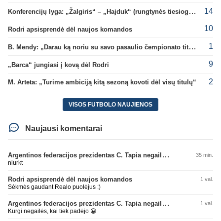
14
Konferencijų lyga: „Žalgiris“ – „Hajduk“ (rungtynės tiesiogiai)
10
Rodri apsisprendė dėl naujos komandos
1
B. Mendy: „Darau ką noriu su savo pasaulio čempionato titulu“
9
„Barca“ jungiasi į kovą dėl Rodri
2
M. Arteta: „Turime ambiciją kitą sezoną kovoti dėl visų titulų“
VISOS FUTBOLO NAUJIENOS
Naujausi komentarai
Argentinos federacijos prezidentas C. Tapia negailėjo pagyrų G. Infantino
35 min.
niurkt
Rodri apsisprendė dėl naujos komandos
1 val.
Sėkmės gaudant Realo puolėjus :)
Argentinos federacijos prezidentas C. Tapia negailėjo pagyrų G. Infantino
1 val.
Kurgi negailės, kai tiek padėjo 😀