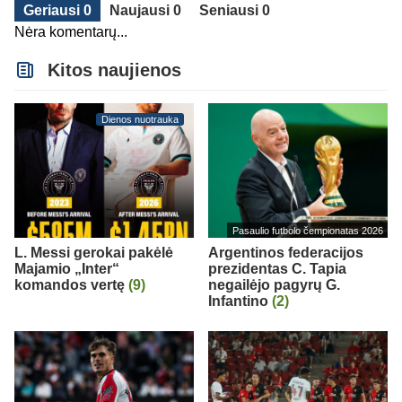
Geriausi 0
Naujausi 0
Seniausi 0
Nėra komentarų...
Kitos naujienos
Dienos nuotrauka
Pasaulio futbolo čempionatas 2026
L. Messi gerokai pakėlė
Argentinos federacijos
Majamio „Inter“
prezidentas C. Tapia
komandos vertę
(9)
negailėjo pagyrų G.
Infantino
(2)