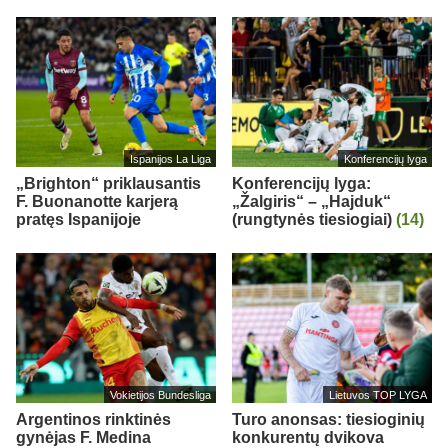
Ispanijos La Liga
Konferencijų lyga
„Brighton“ priklausantis
Konferencijų lyga:
F. Buonanotte karjerą
„Žalgiris“ – „Hajduk“
pratęs Ispanijoje
(rungtynės tiesiogiai)
(14)
Vokietijos Bundesliga
Lietuvos TOP LYGA
Argentinos rinktinės
Turo anonsas: tiesioginių
gynėjas F. Medina
konkurentų dvikova