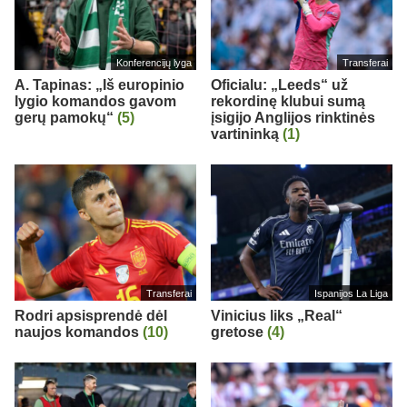
Konferencijų lyga
Transferai
A. Tapinas: „Iš europinio
Oficialu: „Leeds“ už
lygio komandos gavom
rekordinę klubui sumą
gerų pamokų“
(5)
įsigijo Anglijos rinktinės
vartininką
(1)
Transferai
Ispanijos La Liga
Rodri apsisprendė dėl
Vinicius liks „Real“
naujos komandos
(10)
gretose
(4)