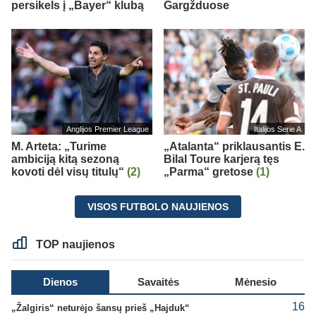
persikels į „Bayer“ klubą
Gargžduose
Anglijos Premier League
Italijos Serie A
M. Arteta: „Turime
„Atalanta“ priklausantis E.
ambiciją kitą sezoną
Bilal Toure karjerą tęs
kovoti dėl visų titulų“
(2)
„Parma“ gretose
(1)
VISOS FUTBOLO NAUJIENOS
TOP naujienos
Dienos
Savaitės
Mėnesio
16
„Žalgiris“ neturėjo šansų prieš „Hajduk“