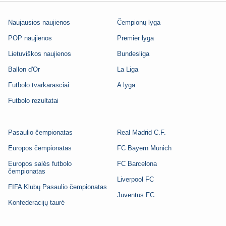
Naujausios naujienos
Čempionų lyga
POP naujienos
Premier lyga
Lietuviškos naujienos
Bundesliga
Ballon d'Or
La Liga
Futbolo tvarkarasciai
A lyga
Futbolo rezultatai
Pasaulio čempionatas
Real Madrid C.F.
Europos čempionatas
FC Bayern Munich
Europos salės futbolo
FC Barcelona
čempionatas
Liverpool FC
FIFA Klubų Pasaulio čempionatas
Juventus FC
Konfederacijų taurė