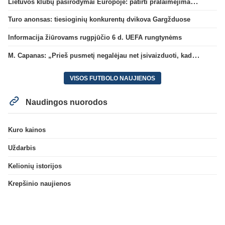
Lietuvos klubų pasirodymai Europoje: patirti pralaimėjimai Kroatijos atstovams
Turo anonsas: tiesioginių konkurentų dvikova Gargžduose
Informacija žiūrovams rugpjūčio 6 d. UEFA rungtynėms
M. Capanas: „Prieš pusmetį negalėjau net įsivaizduoti, kad žaisime prieš „Hajduk“
VISOS FUTBOLO NAUJIENOS
Naudingos nuorodos
Kuro kainos
Uždarbis
Kelionių istorijos
Krepšinio naujienos