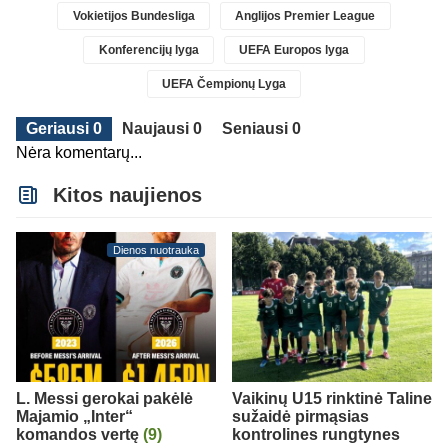
Vokietijos Bundesliga
Anglijos Premier League
Konferencijų lyga
UEFA Europos lyga
UEFA Čempionų Lyga
Geriausi 0
Naujausi 0
Seniausi 0
Nėra komentarų...
Kitos naujienos
Dienos nuotrauka
L. Messi gerokai pakėlė
Vaikinų U15 rinktinė Taline
Majamio „Inter“
sužaidė pirmąsias
komandos vertę
(9)
kontrolines rungtynes