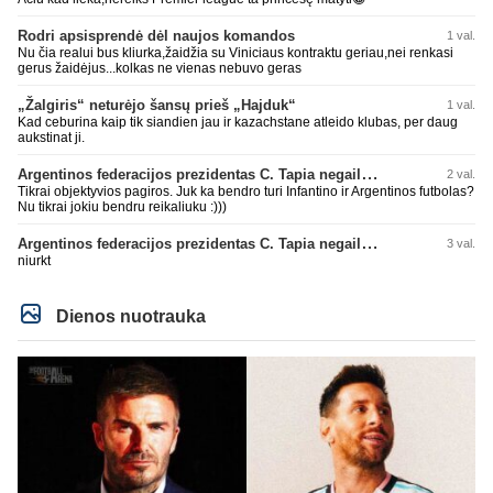
Rodri apsisprendė dėl naujos komandos
1 val.
Nu čia realui bus kliurka,žaidžia su Viniciaus kontraktu geriau,nei renkasi
gerus žaidėjus...kolkas ne vienas nebuvo geras
„Žalgiris“ neturėjo šansų prieš „Hajduk“
1 val.
Kad ceburina kaip tik siandien jau ir kazachstane atleido klubas, per daug
aukstinat ji.
Argentinos federacijos prezidentas C. Tapia negailėjo pagyrų G. Infantino
2 val.
Tikrai objektyvios pagiros. Juk ka bendro turi Infantino ir Argentinos futbolas?
Nu tikrai jokiu bendru reikaliuku :)))
Argentinos federacijos prezidentas C. Tapia negailėjo pagyrų G. Infantino
3 val.
niurkt
Dienos nuotrauka