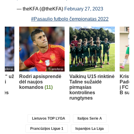
— theKFA (@theKFA)
February 27, 2023
#Pasaulio futbolo čempionatas 2022
ransferai
Transferai
eds“ už
Rodri apsisprendė
Vaikinų U15 rinktinė
Krist
bui
dėl naujos
Taline sužaidė
Padeg
komandos
(11)
pirmąsias
į FC 
inės
kontrolines
B sudė
rungtynes
Lietuvos TOP LYGA
Italijos Serie A
Prancūzijos Ligue 1
Ispanijos La Liga