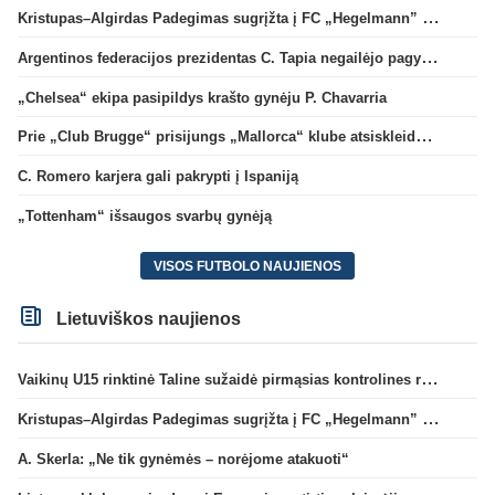
Kristupas–Algirdas Padegimas sugrįžta į FC „Hegelmann” B sudėtį
Argentinos federacijos prezidentas C. Tapia negailėjo pagyrų G. Infantino
„Chelsea“ ekipa pasipildys krašto gynėju P. Chavarria
Prie „Club Brugge“ prisijungs „Mallorca“ klube atsiskleidęs J. Virgili
C. Romero karjera gali pakrypti į Ispaniją
„Tottenham“ išsaugos svarbų gynėją
VISOS FUTBOLO NAUJIENOS
Lietuviškos naujienos
Vaikinų U15 rinktinė Taline sužaidė pirmąsias kontrolines rungtynes
Kristupas–Algirdas Padegimas sugrįžta į FC „Hegelmann” B sudėtį
A. Skerla: „Ne tik gynėmės – norėjome atakuoti“