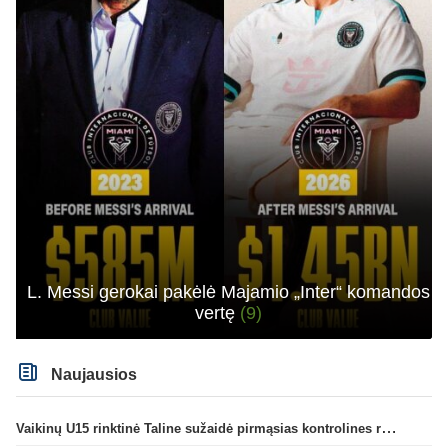
L. Messi gerokai pakėlė Majamio „Inter“ komandos
vertę
(9)
Naujausios
Vaikinų U15 rinktinė Taline sužaidė pirmąsias kontrolines rungtynes