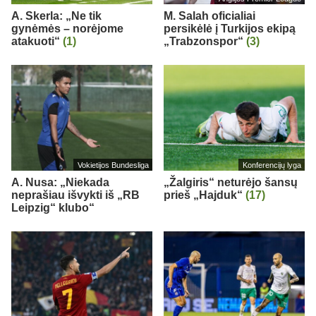
A. Skerla: „Ne tik
M. Salah oficialiai
gynėmės – norėjome
persikėlė į Turkijos ekipą
atakuoti“
(1)
„Trabzonspor“
(3)
Vokietijos Bundesliga
Konferencijų lyga
A. Nusa: „Niekada
„Žalgiris“ neturėjo šansų
neprašiau išvykti iš „RB
prieš „Hajduk“
(17)
Leipzig“ klubo“