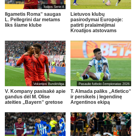
Italijos Serie A
Ilgametis Roma“ saugas
Lietuvos klubų
L. Pellegrini dar metams
pasirodymai Europoje:
liks šiame klube
patirti pralaimėjimai
Kroatijos atstovams
Vokietijos Bundesliga
Pasaulio futbolo čempionatas 2026
V. Kompany pasisakė apie
T. Almada paliks „Atletico“
gandus dėl M. Olise
ir persikels į legendinę
ateities „Bayern“ gretose
Argentinos ekipą