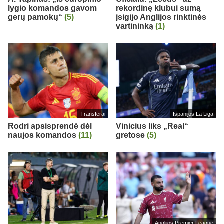
lygio komandos gavom
rekordinę klubui sumą
gerų pamokų“
(5)
įsigijo Anglijos rinktinės
vartininką
(1)
Transferai
Ispanijos La Liga
Rodri apsisprendė dėl
Vinicius liks „Real“
naujos komandos
(11)
gretose
(5)
Anglijos Premier League