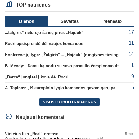
TOP naujienos
Dienos
Savaitės
Mėnesio
17
„Žalgiris“ neturėjo šansų prieš „Hajduk“
11
Rodri apsisprendė dėl naujos komandos
14
Konferencijų lyga: „Žalgiris“ – „Hajduk“ (rungtynės tiesiogiai)
1
B. Mendy: „Darau ką noriu su savo pasaulio čempionato titulu“
9
„Barca“ jungiasi į kovą dėl Rodri
5
A. Tapinas: „Iš europinio lygio komandos gavom gerų pamokų“
VISOS FUTBOLO NAUJIENOS
Naujausi komentarai
Vinicius liks „Real“ gretose
5 min.
Ačiū kad lieka,nereiks Premier league ta princesę matyti😀