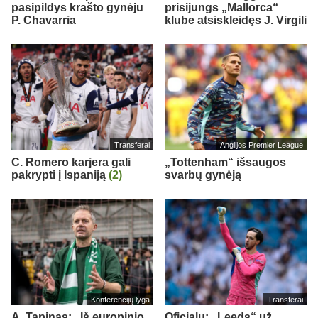
pasipildys krašto gynėju
prisijungs „Mallorca“
P. Chavarria
klube atsiskleidęs J. Virgili
Transferai
Anglijos Premier League
C. Romero karjera gali
„Tottenham“ išsaugos
pakrypti į Ispaniją
(2)
svarbų gynėją
Konferencijų lyga
Transferai
A. Tapinas: „Iš europinio
Oficialu: „Leeds“ už