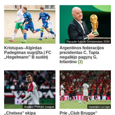
Pasaulio futbolo čempionatas 2026
Kristupas–Algirdas
Argentinos federacijos
Padegimas sugrįžta į FC
prezidentas C. Tapia
„Hegelmann” B sudėtį
negailėjo pagyrų G.
Infantino
(3)
Anglijos Premier League
Ispanijos La Liga
„Chelsea“ ekipa
Prie „Club Brugge“