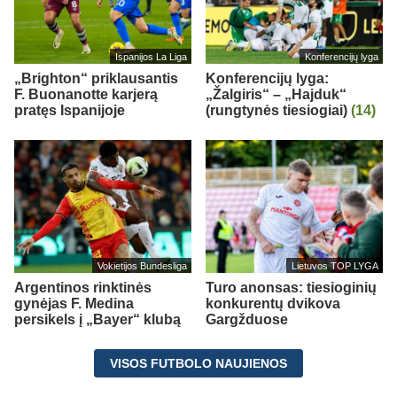
Ispanijos La Liga
Konferencijų lyga
„Brighton“ priklausantis
Konferencijų lyga:
F. Buonanotte karjerą
„Žalgiris“ – „Hajduk“
pratęs Ispanijoje
(rungtynės tiesiogiai)
(14)
Vokietijos Bundesliga
Lietuvos TOP LYGA
Argentinos rinktinės
Turo anonsas: tiesioginių
gynėjas F. Medina
konkurentų dvikova
persikels į „Bayer“ klubą
Gargžduose
VISOS FUTBOLO NAUJIENOS