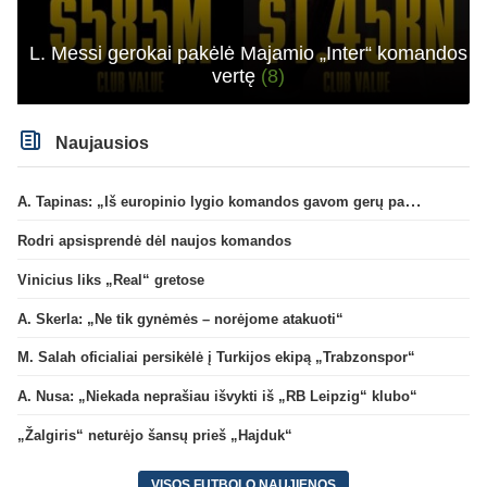
L. Messi gerokai pakėlė Majamio „Inter“ komandos
vertę
(8)
Naujausios
A. Tapinas: „Iš europinio lygio komandos gavom gerų pamokų“
Rodri apsisprendė dėl naujos komandos
Vinicius liks „Real“ gretose
A. Skerla: „Ne tik gynėmės – norėjome atakuoti“
M. Salah oficialiai persikėlė į Turkijos ekipą „Trabzonspor“
A. Nusa: „Niekada neprašiau išvykti iš „RB Leipzig“ klubo“
„Žalgiris“ neturėjo šansų prieš „Hajduk“
VISOS FUTBOLO NAUJIENOS