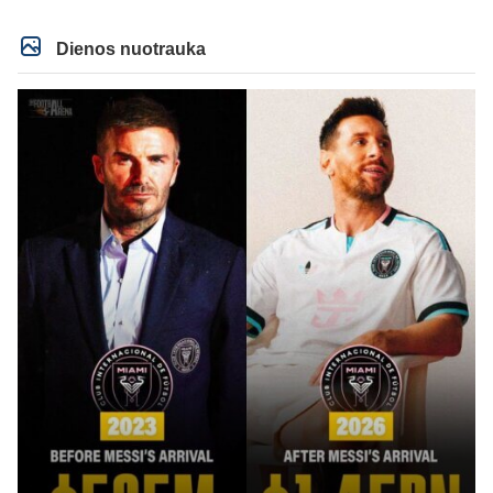
IR lygos populiarumas, IR dar eile kitu dalyku. O tavo pamineta Barca kuo
puikiausiai sugeneravo rekordini 1.1B revenue, kas stipriai prisidejo prie
milzinisko klubo vertes suoli siemet. Be to, tie 200 pamineti cia yra visiskai
Dienos nuotrauka
on-point, jeigu jau musu mylimas D. prasneko apie klubo vertes kelima, arba
CR atveju - numusima.