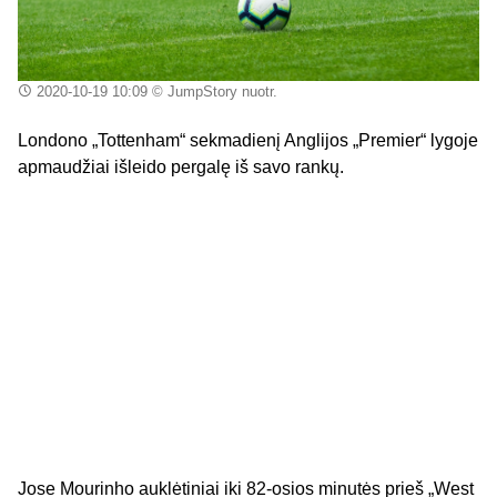
2020-10-19 10:09
© JumpStory nuotr.
Londono „Tottenham“ sekmadienį Anglijos „Premier“ lygoje
apmaudžiai išleido pergalę iš savo rankų.
Jose Mourinho auklėtiniai iki 82-osios minutės prieš „West