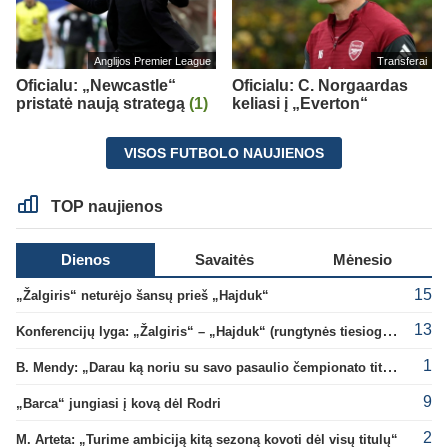
Anglijos Premier League
Transferai
Oficialu: „Newcastle“
Oficialu: C. Norgaardas
pristatė naują strategą
(1)
keliasi į „Everton“
VISOS FUTBOLO NAUJIENOS
TOP naujienos
Dienos
Savaitės
Mėnesio
15
„Žalgiris“ neturėjo šansų prieš „Hajduk“
13
Konferencijų lyga: „Žalgiris“ – „Hajduk“ (rungtynės tiesiogiai)
1
B. Mendy: „Darau ką noriu su savo pasaulio čempionato titulu“
9
„Barca“ jungiasi į kovą dėl Rodri
2
M. Arteta: „Turime ambiciją kitą sezoną kovoti dėl visų titulų“