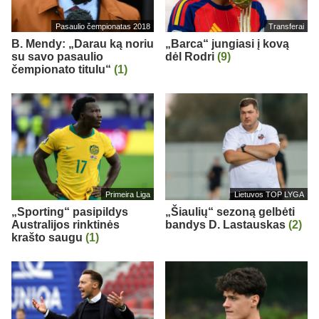
Pasaulio čempionatas 2018
Transferai
B. Mendy: „Darau ką noriu
„Barca“ jungiasi į kovą
su savo pasaulio
dėl Rodri
(9)
čempionato titulu“
(1)
Primeira Liga
Lietuvos TOP LYGA
„Sporting“ pasipildys
„Šiaulių“ sezoną gelbėti
Australijos rinktinės
bandys D. Lastauskas
(2)
krašto saugu
(1)