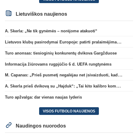
Lietuviškos naujienos
A. Skerla: „Ne tik gynėmės – norėjome atakuoti“
Lietuvos klubų pasirodymai Europoje: patirti pralaimėjimai Kroatijos atstovams
Turo anonsas: tiesioginių konkurentų dvikova Gargžduose
Informacija žiūrovams rugpjūčio 6 d. UEFA rungtynėms
M. Capanas: „Prieš pusmetį negalėjau net įsivaizduoti, kad žaisime prieš „Hajduk“
A. Skerla prieš dvikovą su „Hajduk“: „Tai kito kalibro komanda“
Turo apžvalga: dar vienas naujas lyderis
VISOS FUTBOLO NAUJIENOS
Naudingos nuorodos