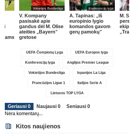
Vokietijos Bundesliga
Konferencijų lyga
Ang
bų
V. Kompany
A. Tapinas: „Iš
M. Sala
pasisakė apie
europinio lygio
persik
rti
gandus dėl M. Olise
komandos gavom
ekipą
ateities „Bayern“
gerų pamokų“
„Trab
tovams
gretose
UEFA Čempionų Lyga
UEFA Europos lyga
Konferencijų lyga
Anglijos Premier League
Vokietijos Bundesliga
Ispanijos La Liga
Prancūzijos Ligue 1
Italijos Serie A
Lietuvos TOP LYGA
Geriausi 0
Naujausi 0
Seniausi 0
Nėra komentarų...
Kitos naujienos