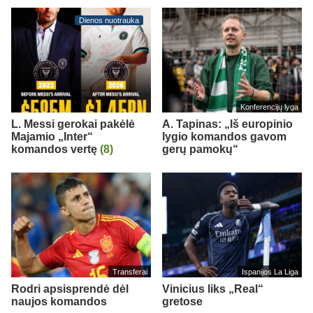
Dienos nuotrauka
Konferencijų lyga
L. Messi gerokai pakėlė
A. Tapinas: „Iš europinio
Majamio „Inter“
lygio komandos gavom
komandos vertę
(8)
gerų pamokų“
Transferai
Ispanijos La Liga
Rodri apsisprendė dėl
Vinicius liks „Real“
naujos komandos
gretose