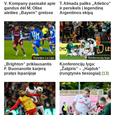
V. Kompany pasisakė apie
T. Almada paliks „Atletico“
gandus dėl M. Olise
ir persikels į legendinę
ateities „Bayern“ gretose
Argentinos ekipą
Ispanijos La Liga
Konferencijų lyga
„Brighton“ priklausantis
Konferencijų lyga:
F. Buonanotte karjerą
„Žalgiris“ – „Hajduk“
pratęs Ispanijoje
(rungtynės tiesiogiai)
(13)