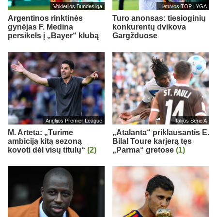
Vokietijos Bundesliga
Lietuvos TOP LYGA
Argentinos rinktinės
Turo anonsas: tiesioginių
gynėjas F. Medina
konkurentų dvikova
persikels į „Bayer“ klubą
Gargžduose
Anglijos Premier League
Italijos Serie A
M. Arteta: „Turime
„Atalanta“ priklausantis E.
ambiciją kitą sezoną
Bilal Toure karjerą tęs
kovoti dėl visų titulų“
(2)
„Parma“ gretose
(1)