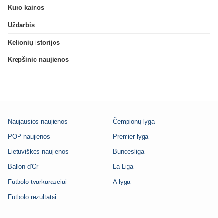
Kuro kainos
Uždarbis
Kelionių istorijos
Krepšinio naujienos
Naujausios naujienos
Čempionų lyga
POP naujienos
Premier lyga
Lietuviškos naujienos
Bundesliga
Ballon d'Or
La Liga
Futbolo tvarkarasciai
A lyga
Futbolo rezultatai