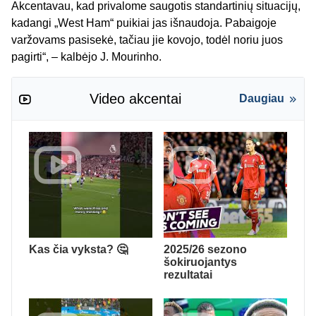
Akcentavau, kad privalome saugotis standartinių situacijų,
kadangi „West Ham“ puikiai jas išnaudoja. Pabaigoje
varžovams pasisekė, tačiau jie kovojo, todėl noriu juos
pagirti“, – kalbėjo J. Mourinho.
Video akcentai
Daugiau
Kas čia vyksta? 🤔
2025/26 sezono
šokiruojantys
rezultatai