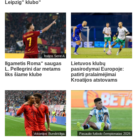
Leipzig“ klubo“
Italijos Serie A
Ilgametis Roma“ saugas
Lietuvos klubų
L. Pellegrini dar metams
pasirodymai Europoje:
liks šiame klube
patirti pralaimėjimai
Kroatijos atstovams
Vokietijos Bundesliga
Pasaulio futbolo čempionatas 2026