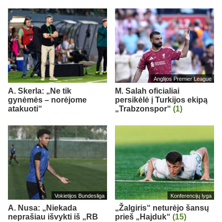
Anglijos Premier League
A. Skerla: „Ne tik
M. Salah oficialiai
gynėmės – norėjome
persikėlė į Turkijos ekipą
atakuoti“
„Trabzonspor“
(1)
Vokietijos Bundesliga
Konferencijų lyga
A. Nusa: „Niekada
„Žalgiris“ neturėjo šansų
neprašiau išvykti iš „RB
prieš „Hajduk“
(15)