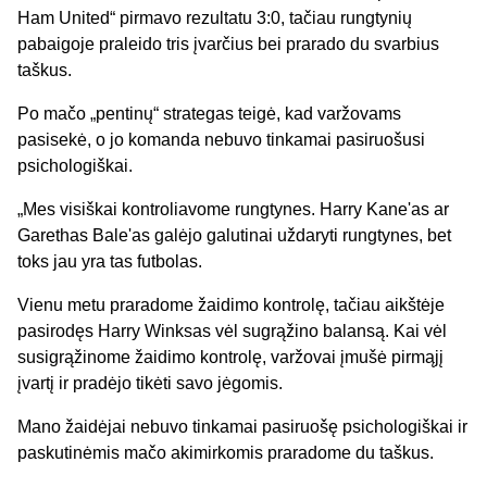
Ham United“ pirmavo rezultatu 3:0, tačiau rungtynių
pabaigoje praleido tris įvarčius bei prarado du svarbius
taškus.
Po mačo „pentinų“ strategas teigė, kad varžovams
pasisekė, o jo komanda nebuvo tinkamai pasiruošusi
psichologiškai.
„Mes visiškai kontroliavome rungtynes. Harry Kane'as ar
Garethas Bale'as galėjo galutinai uždaryti rungtynes, bet
toks jau yra tas futbolas.
Vienu metu praradome žaidimo kontrolę, tačiau aikštėje
pasirodęs Harry Winksas vėl sugrąžino balansą. Kai vėl
susigrąžinome žaidimo kontrolę, varžovai įmušė pirmąjį
įvartį ir pradėjo tikėti savo jėgomis.
Mano žaidėjai nebuvo tinkamai pasiruošę psichologiškai ir
paskutinėmis mačo akimirkomis praradome du taškus.