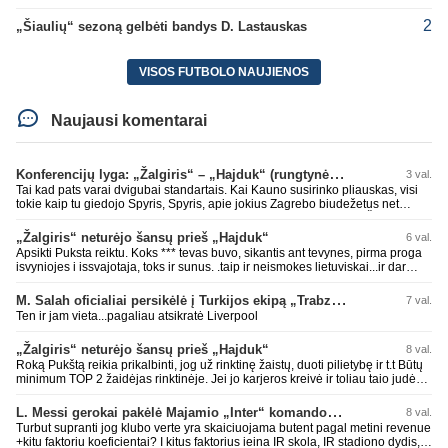
2
„Šiaulių“ sezoną gelbėti bandys D. Lastauskas
VISOS FUTBOLO NAUJIENOS
Naujausi komentarai
Konferencijų lyga: „Žalgiris“ – „Hajduk“ (rungtynės tiesiogiai)
3 val.
Tai kad pats varai dvigubai standartais. Kai Kauno susirinko pliauskas, visi
tokie kaip tu giedojo Spyris, Spyris, apie jokius Zagrebo biudežetus net
nekalbėjot. Dabar kai Spartakas gavo per rudają, tai jau pz BIUDŽETAS
daug didesnis. Tfu ant tokių.
„Žalgiris“ neturėjo šansų prieš „Hajduk“
6 val.
Apsikti Puksta reiktu. Koks *** tevas buvo, sikantis ant tevynes, pirma proga
isvyniojes i issvajotaja, toks ir sunus. .taip ir neismokes lietuviskai...ir dar
pasimaives pries ziurovus po golo...aciu, ne...nebent vertybiu neturintis
laurynas ikalbins
M. Salah oficialiai persikėlė į Turkijos ekipą „Trabzonspor“
7 val.
Ten ir jam vieta...pagaliau atsikratė Liverpool
„Žalgiris“ neturėjo šansų prieš „Hajduk“
8 val.
Roką Pukštą reikia prikalbinti, jog už rinktinę žaistų, duoti pilietybę ir t.t Būtų
minimum TOP 2 žaidėjas rinktinėje. Jei jo karjeros kreivė ir toliau taio judės,
bus per vėlu po to, nes JAV ji pasikvies žaisti.
L. Messi gerokai pakėlė Majamio „Inter“ komandos vertę
8 val.
Turbut supranti jog klubo verte yra skaiciuojama butent pagal metini revenue
+kitu faktoriu koeficientai? I kitus faktorius ieina IR skola, IR stadiono dydis,