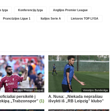
 lyga
Konferencijų lyga
Anglijos Premier League
Prancūzijos Ligue 1
Italijos Serie A
Lietuvos TOP LYGA
Anglijos Premier League
Vokietijos Bundesliga
oficialiai persikėlė į
A. Nusa: „Niekada neprašiau
 ekipą „Trabzonspor“
(1)
išvykti iš „RB Leipzig“ klubo“