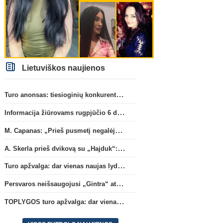
Lietuviškos naujienos
Turo anonsas: tiesioginių konkurentų dvikova Gargžduose
Informacija žiūrovams rugpjūčio 6 d. UEFA rungtynėms
M. Capanas: „Prieš pusmetį negalėjau net įsivaizduoti, kad žaisime prieš „Hajduk“
A. Skerla prieš dvikovą su „Hajduk“: „Tai kito kalibro komanda“
Turo apžvalga: dar vienas naujas lyderis
Persvaros neišsaugojusi „Gintra“ atrankos pusfinalyje nusileido Škotijos čempionėms
Italijos Serie A
Vokietijos 
Ilgametis Roma“ saugas L.
V. Kompany pasisakė ap
TOPLYGOS turo apžvalga: dar vienas naujas lyderis
Pellegrini dar metams liks
gandus dėl M. Olise ateit
šiame klube
„Bayern“ gretose