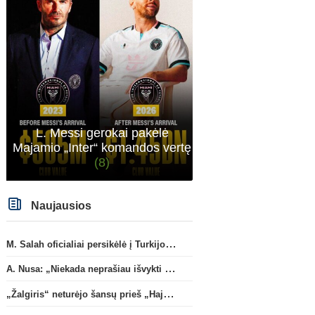
sitas projektas
L. Messi gerokai pakėlė
Majamio „Inter“ komandos vertę
(8)
Naujausios
M. Salah oficialiai persikėlė į Turkijos ekipą „Trabzonspor“
A. Nusa: „Niekada neprašiau išvykti iš „RB Leipzig“ klubo“
„Žalgiris“ neturėjo šansų prieš „Hajduk“