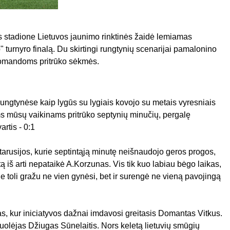
 stadione Lietuvos jaunimo rinktinės žaidė lemiamas
turnyro finalą. Du skirtingi rungtynių scenarijai pamalonino
komandoms pritrūko sėkmės.
rungtynėse kaip lygūs su lygiais kovojo su metais vyresniais
iems mūsų vaikinams pritrūko septynių minučių, pergalę
rtis - 0:1
tarusijos, kurie septintąją minutę neišnaudojo geros progos,
tą iš arti nepataikė A.Korzunas. Vis tik kuo labiau bėgo laikas,
rie toli gražu ne vien gynėsi, bet ir surengė ne vieną pavojingą
as, kur iniciatyvos dažnai imdavosi greitasis Domantas Vitkus.
uolėjas Džiugas Sūnelaitis. Nors keletą lietuvių smūgių