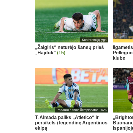
Konferencijų lyga
„Žalgiris“ neturėjo šansų prieš
Ilgameti
„Hajduk“
(15)
Pellegri
klube
Pasaulio futbolo čempionatas 2026
T. Almada paliks „Atletico“ ir
„Brighton
persikels į legendinę Argentinos
Buonanot
ekipą
Ispanijoj