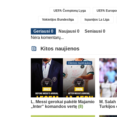
UEFA Čempionų Lyga
UEFA Europos
Vokietijos Bundesliga
Ispanijos La Liga
Geriausi 0
Naujausi 0
Seniausi 0
Nėra komentarų...
Kitos naujienos
Dienos nuotrauka
L. Messi gerokai pakėlė Majamio
M. Salah 
„Inter“ komandos vertę
(8)
Turkijos