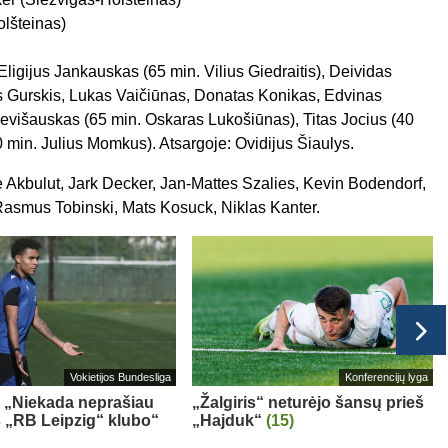
lšteinas)
ligijus Jankauskas (65 min. Vilius Giedraitis), Deividas
s Gurskis, Lukas Vaičiūnas, Donatas Konikas, Edvinas
evišauskas (65 min. Oskaras Lukošiūnas), Titas Jocius (40
 min. Julius Momkus). Atsargoje: Ovidijus Šiaulys.
Akbulut, Jark Decker, Jan-Mattes Szalies, Kevin Bodendorf,
, Rasmus Tobinski, Mats Kosuck, Niklas Kanter.
Vokietijos Bundesliga
Konferencijų lyga
 „Niekada neprašiau
„Žalgiris“ neturėjo šansų prieš
iš „RB Leipzig“ klubo“
„Hajduk“
(15)