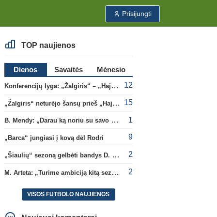
Prisijungti
TOP naujienos
Dienos
Savaitės
Mėnesio
12
Konferencijų lyga: „Žalgiris“ – „Hajduk“ (rungtynės tiesiogiai)
15
„Žalgiris“ neturėjo šansų prieš „Hajduk“
1
B. Mendy: „Darau ką noriu su savo pasaulio čempionato titulu“
9
„Barca“ jungiasi į kovą dėl Rodri
2
„Šiaulių“ sezoną gelbėti bandys D. Lastauskas
2
M. Arteta: „Turime ambiciją kitą sezoną kovoti dėl visų titulų“
VISOS FUTBOLO NAUJIENOS