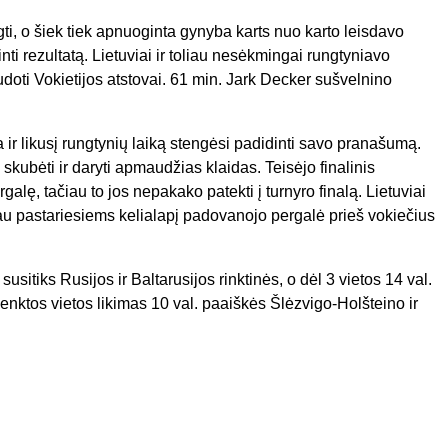
gti, o šiek tiek apnuoginta gynyba karts nuo karto leisdavo
ti rezultatą. Lietuviai ir toliau nesėkmingai rungtyniavo
doti Vokietijos atstovai. 61 min.
Jark Decker sušvelnino
na ir likusį rungtynių laiką stengėsi padidinti savo pranašumą.
skubėti ir daryti apmaudžias klaidas. Teisėjo finalinis
lę, tačiau to jos nepakako patekti į turnyro finalą. Lietuviai
ačiau pastariesiems kelialapį padovanojo pergalė prieš vokiečius
sitiks Rusijos ir Baltarusijos rinktinės, o dėl 3 vietos 14 val.
penktos vietos likimas 10 val. paaiškės
Šlėzvigo-Holšteino ir