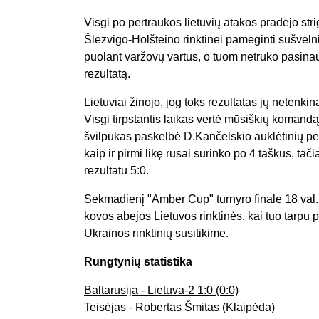
Visgi po pertraukos lietuvių atakos pradėjo stri
Šlėzvigo-Holšteino rinktinei pamėginti sušvelnin
puolant varžovų vartus, o tuom netrūko pasinau
rezultatą.
Lietuviai žinojo, jog toks rezultatas jų netenki
Visgi tirpstantis laikas vertė mūsiškių komandą 
švilpukas paskelbė D.Kančelskio auklėtinių perga
kaip ir pirmi likę rusai surinko po 4 taškus, t
rezultatu 5:0.
Sekmadienį "Amber Cup" turnyro finale 18 val. su
kovos abejos Lietuvos rinktinės, kai tuo tarpu 
Ukrainos rinktinių susitikime.
Rungtynių statistika
Baltarusija - Lietuva-2 1:0 (0:0)
Teisėjas - Robertas Šmitas (Klaipėda)