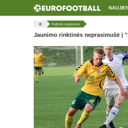
NAUJIE
Futbolo naujienos
Jaunimo rinktinės neprasimušė į "