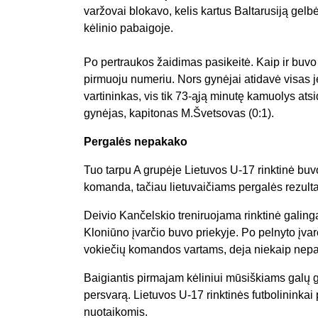
varžovai blokavo, kelis kartus Baltarusiją gelb
kėlinio pabaigoje.
Po pertraukos žaidimas pasikeitė. Kaip ir buvo 
pirmuoju numeriu. Nors gynėjai atidavė visas j
vartininkas, vis tik 73-ąją minutę kamuolys atsi
gynėjas, kapitonas M.Švetsovas (0:1).
Pergalės nepakako
Tuo tarpu A grupėje Lietuvos U-17 rinktinė bu
komanda, tačiau lietuvaičiams pergalės rezultat
Deivio Kančelskio treniruojama rinktinė galing
Kloniūno įvarčio buvo priekyje. Po pelnyto įvarč
vokiečių komandos vartams, deja niekaip nepav
Baigiantis pirmajam kėliniui mūsiškiams galų ga
persvarą. Lietuvos U-17 rinktinės futbolininkai p
nuotaikomis.