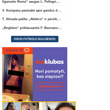
Ilgametis Roma“ saugas L. Pellegrini dar metams liks šiame klube
V. Kompany pasisakė apie gandus dėl M. Olise ateities „Bayern“ gretose
T. Almada paliks „Atletico“ ir persikels į legendinę Argentinos ekipą
„Brighton“ priklausantis F. Buonanotte karjerą pratęs Ispanijoje
VISOS FUTBOLO NAUJIENOS