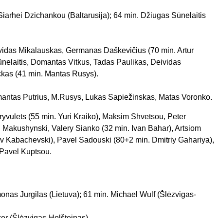
Siarhei Dzichankou (Baltarusija); 64 min. Džiugas Sūnelaitis
vidas Mikalauskas, Germanas Daškevičius (70 min. Artur
elaitis, Domantas Vitkus, Tadas Paulikas, Deividas
ckas (41 min. Mantas Rusys).
omantas Putrius, M.Rusys, Lukas Sapiežinskas, Matas Voronko.
yvulets (55 min. Yuri Kraiko), Maksim Shvetsou, Peter
 Makushynski, Valery Sianko (32 min. Ivan Bahar), Artsiom
v Kabachevski), Pavel Sadouski (80+2 min. Dmitriy Gahariya),
 Pavel Kuptsou.
onas Jurgilas (Lietuva); 61 min. Michael Wulf (
Šlėzvigas-
er (
Šlėzvigas-Holšteinas
)