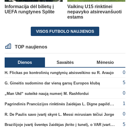
Informacija dėl bilietų į
Vaikinų U15 rinktinei
UEFA rungtynes Splite
nepavyko atsirevanšuoti
estams
VISOS FUTBOLO NAUJIENOS
TOP naujienos
Dienos
Savaitės
Mėnesio
0
H. Flickas po kontrolinių rungtynių atsisveikino su R. Araujo
5
G. Gineitis sudomino dar vieną garsų Europos klubą
0
„Man Utd“ suteikė naują numerį M. Rashfordui
1
Pagrindinis Prancūzijos rinktinės žaidėjas L. Digne papildė PSG gretas
0
R. De Paulis savo įvartį skyrė L. Messi mirusiam tėčiui Jorge
5
Brazilijoje įvartį šventęs žaidėjas įkrito į tunelį, o VAR įvartį atšaukė