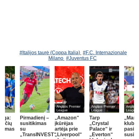
#Italijos taurė (Coppa Italia)
#F.C. Internazionale
Milano
#Juventus FC
Anglijos Premier
Anglijos Premier
Anglijos
League
League
League
 lyga:
Pirmadienį –
„Amazon“
Tarp
„Man 
iečių
susitikimas
įkūrėjas
„Crystal
kluba
šumas
su
artėja prie
Palace“ ir
pasie
ės
„TransINVEST“
„Liverpool“
„Everton“
susita