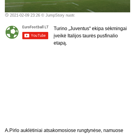
2021-02-09 23:26
© JumpStory nuotr.
Turino „Juventus“ ekipa sėkmingai
įveikė Italijos taurės pusfinalio
etapą.
A.Pirlo
auklėtiniai
atsakomosiose rungtynėse,
namuose