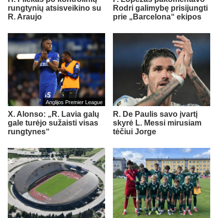
rungtynių atsisveikino su
Rodri galimybę prisijungti
R. Araujo
prie „Barcelona“ ekipos
Anglijos Premier League
X. Alonso: „R. Lavia galų
R. De Paulis savo įvartį
gale turėjo sužaisti visas
skyrė L. Messi mirusiam
rungtynes“
tėčiui Jorge