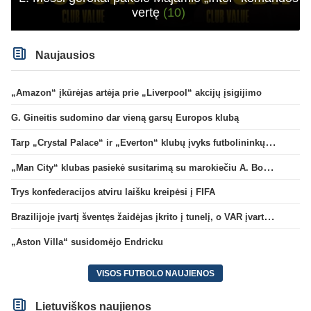
vertę
(10)
Naujausios
„Amazon“ įkūrėjas artėja prie „Liverpool“ akcijų įsigijimo
G. Gineitis sudomino dar vieną garsų Europos klubą
Tarp „Crystal Palace“ ir „Everton“ klubų įvyks futbolininkų mainai
„Man City“ klubas pasiekė susitarimą su marokiečiu A. Bouaddi
Trys konfederacijos atviru laišku kreipėsi į FIFA
Brazilijoje įvartį šventęs žaidėjas įkrito į tunelį, o VAR įvartį atšaukė
„Aston Villa“ susidomėjo Endricku
VISOS FUTBOLO NAUJIENOS
Lietuviškos naujienos