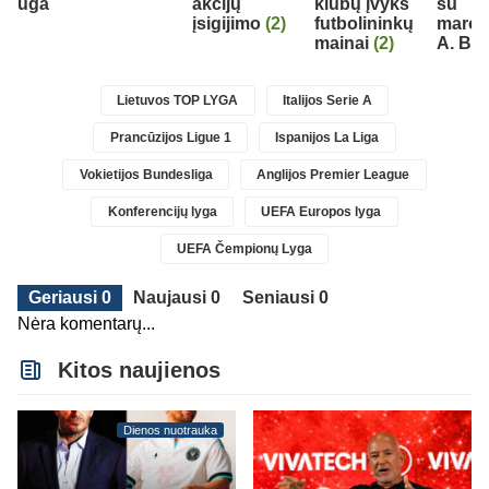
e auga
akcijų
klubų įvyks
su
įsigijimo
(2)
futbolininkų
marok
mainai
(2)
A. Bo
Lietuvos TOP LYGA
Italijos Serie A
Prancūzijos Ligue 1
Ispanijos La Liga
Vokietijos Bundesliga
Anglijos Premier League
Konferencijų lyga
UEFA Europos lyga
UEFA Čempionų Lyga
Geriausi 0
Naujausi 0
Seniausi 0
Nėra komentarų...
Kitos naujienos
Dienos nuotrauka