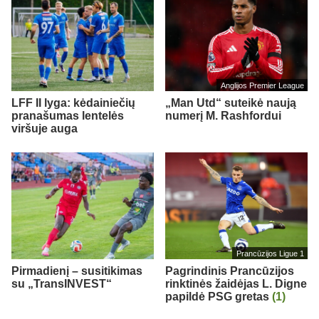
Anglijos Premier League
LFF II lyga: kėdainiečių
„Man Utd“ suteikė naują
pranašumas lentelės
numerį M. Rashfordui
viršuje auga
Prancūzijos Ligue 1
Pirmadienį – susitikimas
Pagrindinis Prancūzijos
su „TransINVEST“
rinktinės žaidėjas L. Digne
papildė PSG gretas
(1)