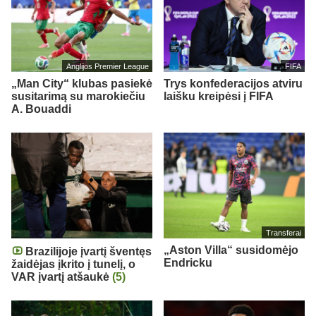
Anglijos Premier League
FIFA
„Man City“ klubas pasiekė
Trys konfederacijos atviru
susitarimą su marokiečiu
laišku kreipėsi į FIFA
A. Bouaddi
Transferai
„Aston Villa“ susidomėjo
Brazilijoje įvartį šventęs
Endricku
žaidėjas įkrito į tunelį, o
VAR įvartį atšaukė
(5)