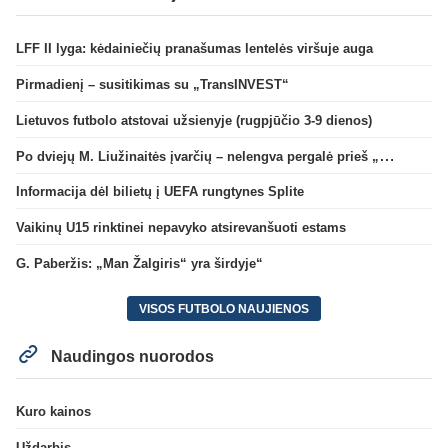
LFF II lyga: kėdainiečių pranašumas lentelės viršuje auga
Pirmadienį – susitikimas su „TransINVEST“
Lietuvos futbolo atstovai užsienyje (rugpjūčio 3-9 dienos)
Po dviejų M. Liužinaitės įvarčių – nelengva pergalė prieš „Bangą“
Informacija dėl bilietų į UEFA rungtynes Splite
Vaikinų U15 rinktinei nepavyko atsirevanšuoti estams
G. Paberžis: „Man Žalgiris“ yra širdyje“
VISOS FUTBOLO NAUJIENOS
Naudingos nuorodos
Kuro kainos
Uždarbis