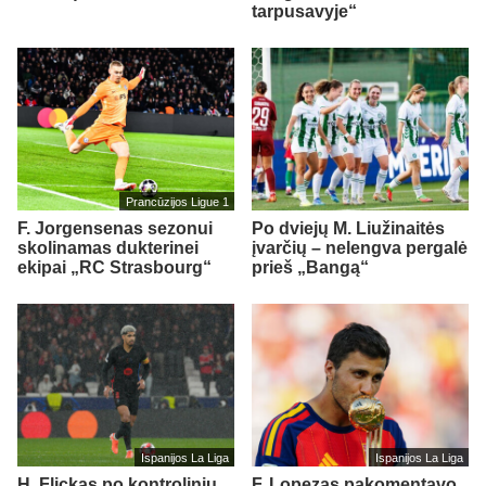
tarpusavyje“
Prancūzijos Ligue 1
F. Jorgensenas sezonui
Po dviejų M. Liužinaitės
skolinamas dukterinei
įvarčių – nelengva pergalė
ekipai „RC Strasbourg“
prieš „Bangą“
Ispanijos La Liga
Ispanijos La Liga
H. Flickas po kontrolinių
F. Lopezas pakomentavo