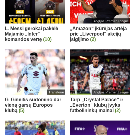
Anglijos Premier League
L. Messi gerokai pakėlė
„Amazon“ įkūrėjas artėja
Majamio „Inter“
prie „Liverpool“ akcijų
komandos vertę
(10)
įsigijimo
(2)
Transferai
Anglijos Premier League
G. Gineitis sudomino dar
Tarp „Crystal Palace“ ir
vieną garsų Europos
„Everton“ klubų įvyks
klubą
(5)
futbolininkų mainai
(2)