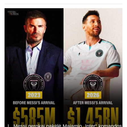
L. Messi gerokai pakėlė Majamio „Inter“ komandos