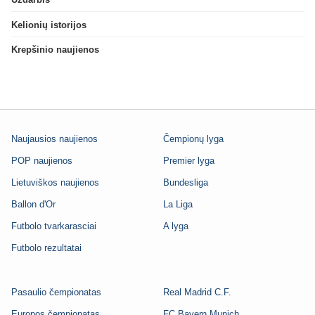
Kelionių istorijos
Krepšinio naujienos
Naujausios naujienos
Čempionų lyga
POP naujienos
Premier lyga
Lietuviškos naujienos
Bundesliga
Ballon d'Or
La Liga
Futbolo tvarkarasciai
A lyga
Futbolo rezultatai
Pasaulio čempionatas
Real Madrid C.F.
Europos čempionatas
FC Bayern Munich