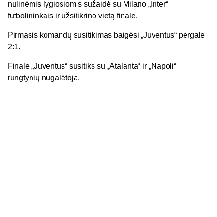
nulinėmis lygiosiomis sužaidė su Milano „
Inter
“
futbolininkais ir
užsitikrino vietą finale.
Pirmasis komandų susitikimas baigėsi „
Juventus
“ pergale
2:1.
Finale „
Juventus
“ susitiks su „
Atalanta
“ ir „
Napoli
“
rungtynių nugalėtoja
.