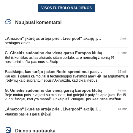
VISOS FUTBOLO NAUJIENOS
Naujausi komentarai
„Amazon“ įkūrėjas artėja prie „Liverpool“ akcijų įsigijimo
8 min.
neblogos zinios
G. Gineitis sudomino dar vieną garsų Europos klubą
19 min.
Bet iš kur šitas asilas atsirado šitam portale, tarp normalių žmonių 😳
nesiderini tu čia pas mus kažkaip.
Paaiškėjo, kas turėjo įtakos Rodri sprendimui pasirinkti Barselonos pusę
36 min.
Kai esi iš gilaus kaimo, tai ir technologijos svetimos ane? 😂 Tai argumentų ir
įrodymų kaip suprantu nebus? Akivaizdu, kad tikrai nebus.
G. Gineitis sudomino dar vieną garsų Europos klubą
42 min.
Beje matau pats ir vejiesi su minusais, tad galėjai ir patylėti apie juos. Bet iš
kur hi žinojai, kad yra manačių ir kaip aš. Žmogau, jūs Real fanai mažiau
lokit ir šaipykitės iš kitų, mažiau nusikalbėjimo iš jūsų bus. Geros dienos,
džiaugis manusais. Bienas su AI bendrauja kitam užtenka iki pilnos laimės
„Amazon“ įkūrėjas artėja prie „Liverpool“ akcijų įsigijimo
44 min.
kelių minusų. Kokie tie Real fanai menki. Gėda už jus pačius.
Plaukus pasileis gerai😅👍🤣
Dienos nuotrauka