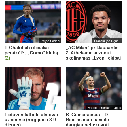
Italijos Serie A
Prancūzijos Ligue 1
T. Chalobah oficialiai
„AC Milan“ priklausantis
persikėlė į „Como“ klubą
Z. Athekame sezonui
(2)
skolinamas „Lyon“ ekipai
Anglijos Premier League
Lietuvos futbolo atstovai
B. Guimaraesas: „D.
užsienyje (rugpjūčio 3-9
Rice'as man pasiūlė
dienos)
daugiau nebekovoti