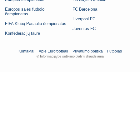
Europos salės futbolo
FC Barcelona
čempionatas
Liverpool FC
FIFA Klubų Pasaulio čempionatas
Juventus FC
Konfederacijų taurė
Kontaktai
Apie Eurofootball
Privatumo politika
Futbolas
© Informaciją be sutikimo platinti draudžiama