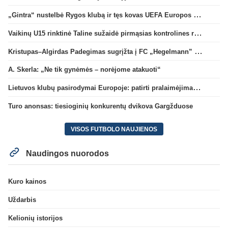
„Gintra“ nustelbė Rygos klubą ir tęs kovas UEFA Europos taurės atrankoje
Vaikinų U15 rinktinė Taline sužaidė pirmąsias kontrolines rungtynes
Kristupas–Algirdas Padegimas sugrįžta į FC „Hegelmann” B sudėtį
A. Skerla: „Ne tik gynėmės – norėjome atakuoti“
Lietuvos klubų pasirodymai Europoje: patirti pralaimėjimai Kroatijos atstovams
Turo anonsas: tiesioginių konkurentų dvikova Gargžduose
VISOS FUTBOLO NAUJIENOS
Naudingos nuorodos
Kuro kainos
Uždarbis
Kelionių istorijos