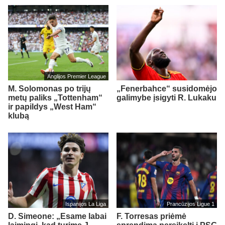
Anglijos Premier League
M. Solomonas po trijų
„Fenerbahce“ susidomėjo
metų paliks „Tottenham“
galimybe įsigyti R. Lukaku
ir papildys „West Ham“
klubą
Ispanijos La Liga
Prancūzijos Ligue 1
D. Simeone: „Esame labai
F. Torresas priėmė