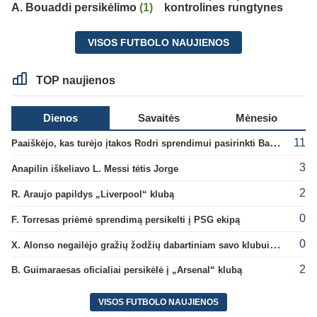
A. Bouaddi persikėlimo
(1)
kontrolines rungtynes
VISOS FUTBOLO NAUJIENOS
TOP naujienos
Dienos
Savaitės
Mėnesio
11
Paaiškėjo, kas turėjo įtakos Rodri sprendimui pasirinkti Barselonos pusę
3
Anapilin iškeliavo L. Messi tėtis Jorge
2
R. Araujo papildys „Liverpool“ klubą
0
F. Torresas priėmė sprendimą persikelti į PSG ekipą
0
X. Alonso negailėjo gražių žodžių dabartiniam savo klubui „Chelsea“
2
B. Guimaraesas oficialiai persikėlė į „Arsenal“ klubą
VISOS FUTBOLO NAUJIENOS