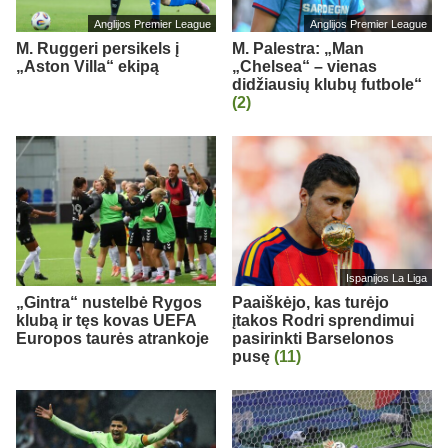
Anglijos Premier League
Anglijos Premier League
M. Ruggeri persikels į
M. Palestra: „Man
„Aston Villa“ ekipą
„Chelsea“ – vienas
didžiausių klubų futbole“
(2)
Ispanijos La Liga
„Gintra“ nustelbė Rygos
Paaiškėjo, kas turėjo
klubą ir tęs kovas UEFA
įtakos Rodri sprendimui
Europos taurės atrankoje
pasirinkti Barselonos
pusę
(11)