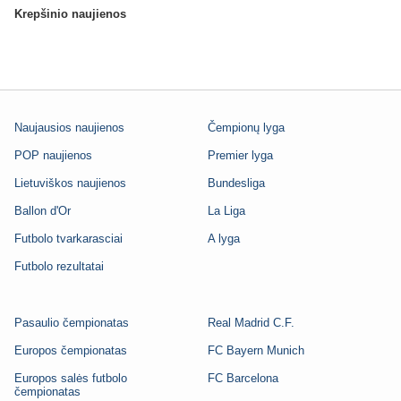
Krepšinio naujienos
Naujausios naujienos
Čempionų lyga
POP naujienos
Premier lyga
Lietuviškos naujienos
Bundesliga
Ballon d'Or
La Liga
Futbolo tvarkarasciai
A lyga
Futbolo rezultatai
Pasaulio čempionatas
Real Madrid C.F.
Europos čempionatas
FC Bayern Munich
Europos salės futbolo
FC Barcelona
čempionatas