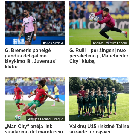
Italijos Serie A
Anglijos Premier League
G. Bremeris paneigė
G. Rulli – per žingsnį nuo
gandus dėl galimo
persikėlimo į „Manchester
išvykimo iš „Juventus“
City“ klubą
klubo
Anglijos Premier League
„Man City“ artėja link
Vaikinų U15 rinktinė Taline
susitarimo dėl marokiečio
sužaidė pirmąsias