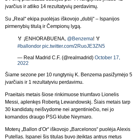
įvarčius ir atliko 14 rezultatyvių perdavimų.
Su „Real“ ekipa puolėjas iškovojo „dublį“ – Ispanijos
pirmenybių titulą ir Čempionų lygą.
🏅 ¡ENHORABUENA,
@Benzema
! 🏅
#ballondor
pic.twitter.com/2RuoJE3ZN5
— Real Madrid C.F. (@realmadrid)
October 17,
2022
Šiame sezone per 10 rungtynių K. Benzema pasižymėjo 5
įvarčiais ir 1 rezultatyviu perdavimu.
Praeitais metais šiose rinkimuose triumfavo Lionelis
Messi, aplenkęs Robertą Lewandowskį. Šiais metais tarp
30 kandidatų neišvydome nei argentiniečio, nei jo
komandos draugo PSG klube Neymaro.
Moterų „Ballon d'Or“ iškovojo „Barcelonos“ puolėja Alexis
Putellas. Ispanei šis titulas buvo įteiktas antrus metus