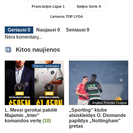
Prancūzijos Ligue 1
Italijos Serie A
Lietuvos TOP LYGA
Geriausi 0
Naujausi 0
Seniausi 0
Nėra komentarų...
Kitos naujienos
Dienos nuotrauka
Anglijos Premier League
L. Messi gerokai pakėlė
„Sporting“ klube
Majamio „Inter“
atsiskleidęs O. Diomande
komandos vertę
(10)
papildys „Nottingham“
gretas