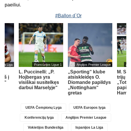
paeiliui.
#Ballon d`Or
s La Liga
Prancūzijos Ligue 1
Anglijos Premier League
Ang
L. Puccinelli: „P.
„Sporting“ klube
M. So
įš į
Hojbergas yra
atsiskleidęs O.
trijų 
ad“
visiškai susitelkęs
Diomande papildys
„Totte
darbui Marselyje“
„Nottingham“
papil
gretas
Ham“ 
UEFA Čempionų Lyga
UEFA Europos lyga
Konferencijų lyga
Anglijos Premier League
Vokietijos Bundesliga
Ispanijos La Liga