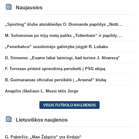
Naujausios
„Sporting“ klube atsiskleidęs O. Diomande papildys „Nottingham“ gretas
M. Solomonas po trijų metų paliks „Tottenham“ ir papildys „West Ham“ klubą
„Fenerbahce“ susidomėjo galimybe įsigyti R. Lukaku
D. Simeone: „Esame labai laimingi, kad turime J. Alvarezą“
F. Torresas priėmė sprendimą persikelti į PSG ekipą
B. Guimaraesas oficialiai persikėlė į „Arsenal“ klubą
Anapilin iškeliavo L. Messi tėtis Jorge
VISOS FUTBOLO NAUJIENOS
Lietuviškos naujienos
G. Paberžis: „Man Žalgiris“ yra širdyje“