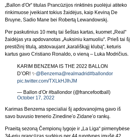
„Ballon d'Or“ titulas Prancūzijos rinktinės puolėjui atiteko
rinkimuose įveikiant tokius žaidėjus, kaip Keviną De
Bruyne, Sadio Mane bei Robertą Lewandowskį.
Per paskutinius 10 metų tai šeštas kartas, kuomet „Real“
žaidėjas yra apdovanotas „Auksiniu kamuoliu“. Prieš tai šį
prestižinį titulą, atstovaujant „karališkąjį klubą“, keturis
kartus gavo Cristiano Ronaldo, o vieną – Luka Modričius.
KARIM BENZEMA IS THE 2022 BALLON
D’OR! ✨
@Benzema
@realmadrid
#ballondor
pic.twitter.com/TXLkHJIhJM
— Ballon d'Or #ballondor (@francefootball)
October 17, 2022
Karimas Benzema specialiai šį apdovanojimą gavo iš
savo buvusio trenerio Zinedine'o Zidane'o rankų.
Praeitą sezoną Čempionų lygoje ir „La Liga“ pirmenybėse
34-erių prancūzas sudėjus per 44 rungtynes įmušė 42