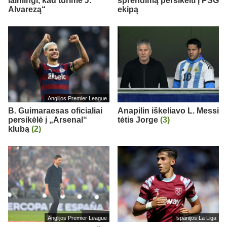
laimingi, kad turime J.
sprendimą persikelti į PSG
Alvarezą“
ekipą
Anglijos Premier League
B. Guimaraesas oficialiai
Anapilin iškeliavo L. Messi
persikėlė į „Arsenal“
tėtis Jorge
(3)
klubą
(2)
Anglijos Premier League
Ispanijos La Liga