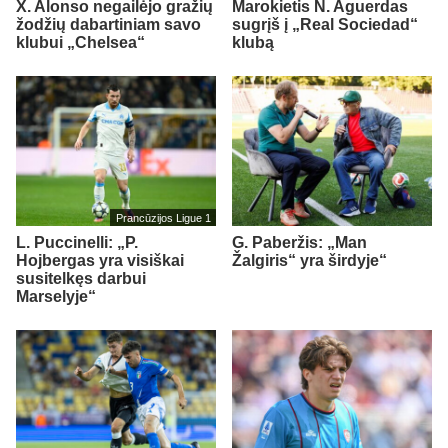
X. Alonso negailėjo gražių
Marokietis N. Aguerdas
žodžių dabartiniam savo
sugrįš į „Real Sociedad“
klubui „Chelsea“
klubą
Prancūzijos Ligue 1
L. Puccinelli: „P.
G. Paberžis: „Man
Hojbergas yra visiškai
Žalgiris“ yra širdyje“
susitelkęs darbui
Marselyje“