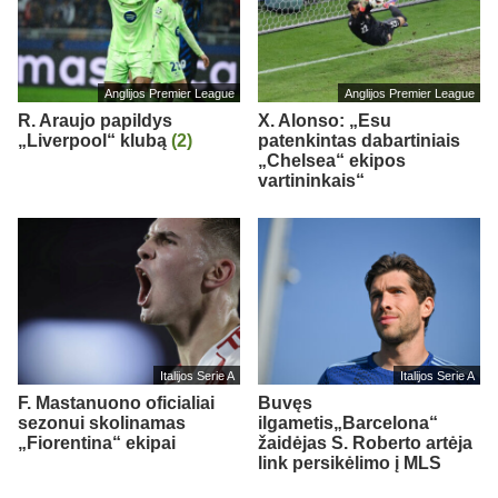
Anglijos Premier League
Anglijos Premier League
R. Araujo papildys
X. Alonso: „Esu
„Liverpool“ klubą
(2)
patenkintas dabartiniais
„Chelsea“ ekipos
vartininkais“
Italijos Serie A
Italijos Serie A
F. Mastanuono oficialiai
Buvęs
sezonui skolinamas
ilgametis„Barcelona“
„Fiorentina“ ekipai
žaidėjas S. Roberto artėja
link persikėlimo į MLS