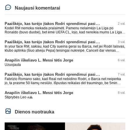
Naujausi komentarai
Paaiškėjo, kas turėjo įtakos Rodri sprendimui pasirinkti Barselonos pusę
2 val.
Kodėl RM nemoka niekada pralaimėti. Pamenu nelaimėjo La Liga po
Ronaldo (buvo duobė), bet ėmė UEFA CL, lojo, kad nereikia mums La Liga,
kaip n metų nepasisekė laimėti dar tada Benzema lyg užmetė, kad nori
laimėti La Liga. Dabar vėl gavo nuo Barcos ir Rodri ateina ne pas juos, vėl
Paaiškėjo, kas turėjo įtakos Rodri sprendimui pasirinkti Barselonos pusę
3 val.
nereikia mums jo, senas ir t.t. Gal davai vyriškai priimkit tuos pralaimėjimus
In your face RM, sakiau, kad City sueina gerai su Barca, net jei Rodri laisvas,
be kvailų nereikia, nenorim ir t.t.
klubo aplinka (šiuo atveju Pepa) teisingai nukreipė. Canceli dar vienas
buves Rodri bendraklubis, bus įdomus sezonas. Abu apsipirko neblogai.
Super
Anapilin iškeliavo L. Messi tėtis Jorge
6 val.
Uzuojauta
Paaiškėjo, kas turėjo įtakos Rodri sprendimui pasirinkti Barselonos pusę
7 val.
Fabrizio Romano sako, kad Real net nebidino Rodri, o Barca net neiperka
jo, ta prasme 50 liamų nesiūlo. Išpustas reikalas dėl traumingo, be 5min
dieduko.
Anapilin iškeliavo L. Messi tėtis Jorge
8 val.
Stiprybės Leo ✊🙏
Dienos nuotrauka