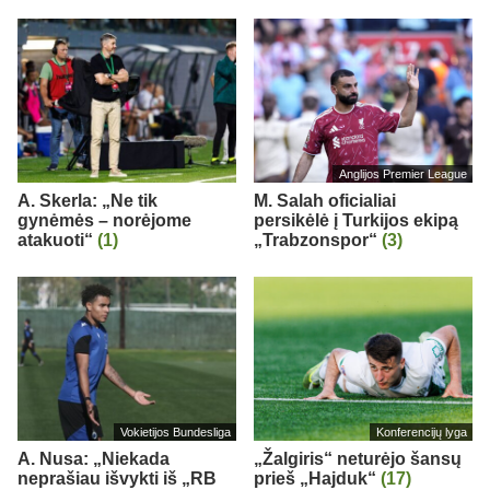
Anglijos Premier League
A. Skerla: „Ne tik
M. Salah oficialiai
gynėmės – norėjome
persikėlė į Turkijos ekipą
atakuoti“
(1)
„Trabzonspor“
(3)
Vokietijos Bundesliga
Konferencijų lyga
A. Nusa: „Niekada
„Žalgiris“ neturėjo šansų
neprašiau išvykti iš „RB
prieš „Hajduk“
(17)