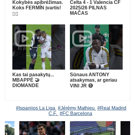
Kokybės apibrėžimas.
Celta 4 - 1 Valencia CF
Koks FERMÍN įvartis!
2025/26 PILNAS
MAČAS
😮‍💨
Kas tai pasakytų...
Sūnaus ANTONY
MBAPPÉ 🤝
atsakymas, ar geriau
DIOMANDE
VINI JR 😅
#Ispanijos La Liga
#Jérémy Mathieu
#Real Madrid
C.F.
#FC Barcelona