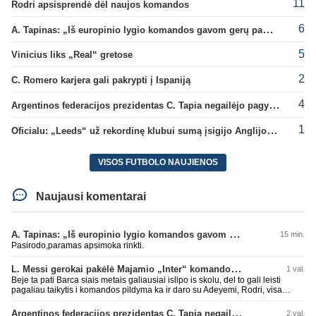
11
Rodri apsisprendė dėl naujos komandos
6
A. Tapinas: „Iš europinio lygio komandos gavom gerų pamokų“
5
Vinicius liks „Real“ gretose
2
C. Romero karjera gali pakrypti į Ispaniją
4
Argentinos federacijos prezidentas C. Tapia negailėjo pagyrų G. Infantino
1
Oficialu: „Leeds“ už rekordinę klubui sumą įsigijo Anglijos rinktinės vartininką
VISOS FUTBOLO NAUJIENOS
Naujausi komentarai
A. Tapinas: „Iš europinio lygio komandos gavom gerų pamokų“
15 min.
Pasirodo,paramas apsimoka rinkti.
L. Messi gerokai pakėlė Majamio „Inter“ komandos vertę
1 val.
Beje ta pati Barca siais metais galiausiai islipo is skolu, del to gali leisti
pagaliau taikytis i komandos pildyma ka ir daro su Adeyemi, Rodri, visa
Julian Alvarez saga.
Argentinos federacijos prezidentas C. Tapia negailėjo pagyrų G. Infantino
2 val.