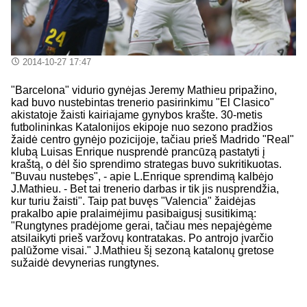
2014-10-27 17:47
"Barcelona" vidurio gynėjas Jeremy Mathieu pripažino,
kad buvo nustebintas trenerio pasirinkimu "El Clasico"
akistatoje žaisti kairiajame gynybos krašte. 30-metis
futbolininkas Katalonijos ekipoje nuo sezono pradžios
žaidė centro gynėjo pozicijoje, tačiau prieš Madrido "Real"
klubą Luisas Enrique nusprendė prancūzą pastatyti į
kraštą, o dėl šio sprendimo strategas buvo sukritikuotas.
"Buvau nustebęs", - apie L.Enrique sprendimą kalbėjo
J.Mathieu. - Bet tai trenerio darbas ir tik jis nusprendžia,
kur turiu žaisti". Taip pat buvęs "Valencia" žaidėjas
prakalbo apie pralaimėjimu pasibaigusį susitikimą:
"Rungtynes pradėjome gerai, tačiau mes nepajėgėme
atsilaikyti prieš varžovų kontratakas. Po antrojo įvarčio
palūžome visai." J.Mathieu šį sezoną katalonų gretose
sužaidė devynerias rungtynes.