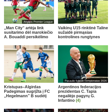
Anglijos Premier League
„Man City“ artėja link
Vaikinų U15 rinktinė Taline
susitarimo dėl marokiečio
sužaidė pirmąsias
A. Bouaddi persikėlimo
kontrolines rungtynes
Pasaulio futbolo čempionatas 2026
Kristupas–Algirdas
Argentinos federacijos
Padegimas sugrįžta į FC
prezidentas C. Tapia
„Hegelmann” B sudėtį
negailėjo pagyrų G.
Infantino
(4)