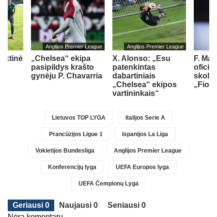
Anglijos Premier League
Anglijos Premier League
inktinė
„Chelsea“ ekipa
X. Alonso: „Esu
F. Ma
ė
pasipildys krašto
patenkintas
oficia
gynėju P. Chavarria
dabartiniais
skoli
„Chelsea“ ekipos
„Fiore
vartininkais“
Lietuvos TOP LYGA
Italijos Serie A
Prancūzijos Ligue 1
Ispanijos La Liga
Vokietijos Bundesliga
Anglijos Premier League
Konferencijų lyga
UEFA Europos lyga
UEFA Čempionų Lyga
Geriausi 0
Naujausi 0
Seniausi 0
Nėra komentarų...