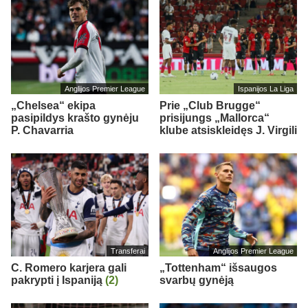
Anglijos Premier League
Ispanijos La Liga
„Chelsea“ ekipa
Prie „Club Brugge“
pasipildys krašto gynėju
prisijungs „Mallorca“
P. Chavarria
klube atsiskleidęs J. Virgili
Transferai
Anglijos Premier League
C. Romero karjera gali
„Tottenham“ išsaugos
pakrypti į Ispaniją
(2)
svarbų gynėją