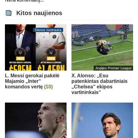
Kitos naujienos
Dienos nuotrauka
Anglijos Premier League
L. Messi gerokai pakėlė
X. Alonso: „Esu
Majamio „Inter“
patenkintas dabartiniais
komandos vertę
(10)
„Chelsea“ ekipos
vartininkais“