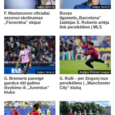
Italijos Serie A
Italijos Serie A
F. Mastanuono oficialiai
Buvęs
sezonui skolinamas
ilgametis„Barcelona“
„Fiorentina“ ekipai
žaidėjas S. Roberto artėja
link persikėlimo į MLS
Italijos Serie A
Anglijos Premier League
G. Bremeris paneigė
G. Rulli – per žingsnį nuo
gandus dėl galimo
persikėlimo į „Manchester
išvykimo iš „Juventus“
City“ klubą
klubo