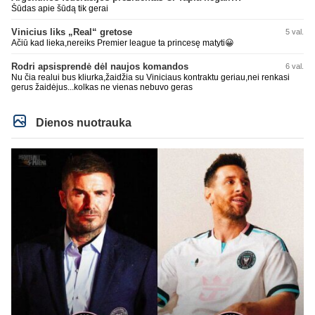
Šūdas apie šūdą tik gerai
Vinicius liks „Real“ gretose
5 val.
Ačiū kad lieka,nereiks Premier league ta princesę matyti😀
Rodri apsisprendė dėl naujos komandos
6 val.
Nu čia realui bus kliurka,žaidžia su Viniciaus kontraktu geriau,nei renkasi
gerus žaidėjus...kolkas ne vienas nebuvo geras
Dienos nuotrauka