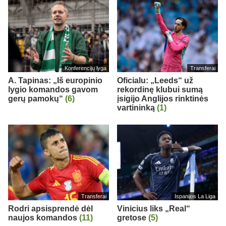
Konferencijų lyga
Transferai
A. Tapinas: „Iš europinio
Oficialu: „Leeds“ už
lygio komandos gavom
rekordinę klubui sumą
gerų pamokų“
(6)
įsigijo Anglijos rinktinės
vartininką
(1)
Transferai
Ispanijos La Liga
Rodri apsisprendė dėl
Vinicius liks „Real“
naujos komandos
(11)
gretose
(5)