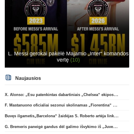
L. Messi gerokai pakėlė Majamio „Inter“ komandos
vertę
(10)
Naujausios
X. Alonso: „Esu patenkintas dabartiniais „Chelsea“ ekipos vartininkais“
F. Mastanuono oficialiai sezonui skolinamas „Fiorentina“ ekipai
Buvęs ilgametis„Barcelona“ žaidėjas S. Roberto artėja link persikėlimo į MLS
G. Bremeris paneigė gandus dėl galimo išvykimo iš „Juventus“ klubo