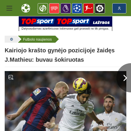
Futbolo naujienos
Kairiojo krašto gynėjo pozicijoje žaidęs
J.Mathieu: buvau šokiruotas