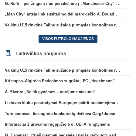
G. Rulli – per žingsnį nuo persikėlimo į „Manchester City“ klubą
„Man City“ artėja link susitarimo dėl marokiečio A. Bouaddi persikėlimo
Vaikinų U15 rinktinė Taline sužaidė pirmąsias kontrolines rungtynes
VISOS FUTBOLO NAUJIENOS
Lietuviškos naujienos
Vaikinų U15 rinktinė Taline sužaidė pirmąsias kontrolines rungtynes
Kristupas–Algirdas Padegimas sugrįžta į FC „Hegelmann” B sudėtį
A. Skerla: „Ne tik gynėmės – norėjome atakuoti“
Lietuvos klubų pasirodymai Europoje: patirti pralaimėjimai Kroatijos atstovams
Turo anonsas: tiesioginių konkurentų dvikova Gargžduose
Informacija žiūrovams rugpjūčio 6 d. UEFA rungtynėms
M. Capanas: „Prieš pusmetį negalėjau net įsivaizduoti, kad žaisime prieš „Hajduk“