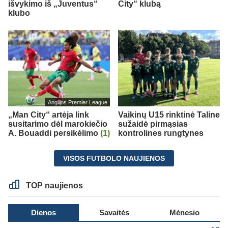
išvykimo iš „Juventus“
City“ klubą
klubo
Anglijos Premier League
„Man City“ artėja link
Vaikinų U15 rinktinė Taline
susitarimo dėl marokiečio
sužaidė pirmąsias
A. Bouaddi persikėlimo
(1)
kontrolines rungtynes
VISOS FUTBOLO NAUJIENOS
TOP naujienos
Dienos
Savaitės
Mėnesio