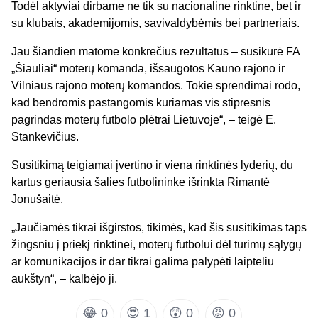
Todėl aktyviai dirbame ne tik su nacionaline rinktine, bet ir
su klubais, akademijomis, savivaldybėmis bei partneriais.
Jau šiandien matome konkrečius rezultatus – susikūrė FA
„Šiauliai“ moterų komanda, išsaugotos Kauno rajono ir
Vilniaus rajono moterų komandos. Tokie sprendimai rodo,
kad bendromis pastangomis kuriamas vis stipresnis
pagrindas moterų futbolo plėtrai Lietuvoje“, – teigė E.
Stankevičius.
Susitikimą teigiamai įvertino ir viena rinktinės lyderių, du
kartus geriausia šalies futbolininke išrinkta Rimantė
Jonušaitė.
„Jaučiamės tikrai išgirstos, tikimės, kad šis susitikimas taps
žingsniu į priekį rinktinei, moterų futbolui dėl turimų sąlygų
ar komunikacijos ir dar tikrai galima palypėti laipteliu
aukštyn“, – kalbėjo ji.
😂
0
😍
1
😲
0
😡
0