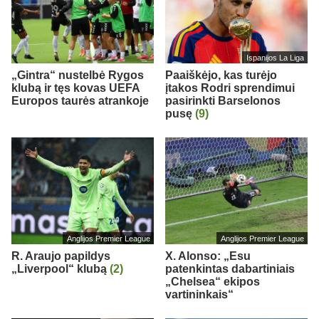
Ispanijos La Liga
„Gintra“ nustelbė Rygos
Paaiškėjo, kas turėjo
klubą ir tęs kovas UEFA
įtakos Rodri sprendimui
Europos taurės atrankoje
pasirinkti Barselonos
pusę
(9)
Anglijos Premier League
Anglijos Premier League
R. Araujo papildys
X. Alonso: „Esu
„Liverpool“ klubą
(2)
patenkintas dabartiniais
„Chelsea“ ekipos
vartininkais“