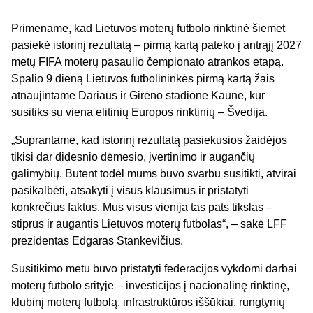
Primename, kad Lietuvos moterų futbolo rinktinė šiemet
pasiekė istorinį rezultatą – pirmą kartą pateko į antrąjį 2027
metų FIFA moterų pasaulio čempionato atrankos etapą.
Spalio 9 dieną Lietuvos futbolininkės pirmą kartą žais
atnaujintame Dariaus ir Girėno stadione Kaune, kur
susitiks su viena elitinių Europos rinktinių – Švedija.
„Suprantame, kad istorinį rezultatą pasiekusios žaidėjos
tikisi dar didesnio dėmesio, įvertinimo ir augančių
galimybių. Būtent todėl mums buvo svarbu susitikti, atvirai
pasikalbėti, atsakyti į visus klausimus ir pristatyti
konkrečius faktus. Mus visus vienija tas pats tikslas –
stiprus ir augantis Lietuvos moterų futbolas“, – sakė LFF
prezidentas Edgaras Stankevičius.
Susitikimo metu buvo pristatyti federacijos vykdomi darbai
moterų futbolo srityje – investicijos į nacionalinę rinktinę,
klubinį moterų futbolą, infrastruktūros iššūkiai, rungtynių