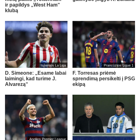
ir papildys „West Ham“
klubą
Ispanijos La Liga
Prancūzijos Ligue 1
D. Simeone: „Esame labai
F. Torresas priėmė
laimingi, kad turime J.
sprendimą persikelti į PSG
Alvarezą“
ekipą
Anglijos Premier League