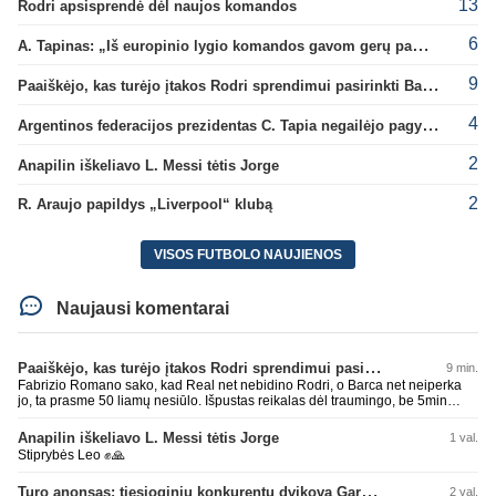
13
Rodri apsisprendė dėl naujos komandos
6
A. Tapinas: „Iš europinio lygio komandos gavom gerų pamokų“
9
Paaiškėjo, kas turėjo įtakos Rodri sprendimui pasirinkti Barselonos pusę
4
Argentinos federacijos prezidentas C. Tapia negailėjo pagyrų G. Infantino
2
Anapilin iškeliavo L. Messi tėtis Jorge
2
R. Araujo papildys „Liverpool“ klubą
VISOS FUTBOLO NAUJIENOS
Naujausi komentarai
Paaiškėjo, kas turėjo įtakos Rodri sprendimui pasirinkti Barselonos pusę
9 min.
Fabrizio Romano sako, kad Real net nebidino Rodri, o Barca net neiperka
jo, ta prasme 50 liamų nesiūlo. Išpustas reikalas dėl traumingo, be 5min
dieduko.
Anapilin iškeliavo L. Messi tėtis Jorge
1 val.
Stiprybės Leo ✊🙏
Turo anonsas: tiesioginių konkurentų dvikova Gargžduose
2 val.