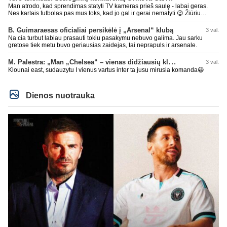
Man atrodo, kad sprendimas statyti TV kameras prieš saulę - labai geras.
Nes kartais futbolas pas mus toks, kad jo gal ir gerai nematyti 😉 Žiūriu
transliaciją iš DG stadiono, tai negaliu atsidžiaugt tribūnos vaizdu - tuščia,
kaip alaus butelys, kurį ką tik išmaukiau. Linkėjimai Tadui (slapyvardžiu „apie
B. Guimaraesas oficialiai persikėlė į „Arsenal“ klubą
3 val.
nieką“), kuris kiek girdėjau, įpūtė akis varvinančių transliacijų dvasią 😀
Na cia turbut labiau prasauti tokiu pasakymu nebuvo galima. Jau sarku
gretose tiek metu buvo geriausias zaidejas, tai neprapuls ir arsenale.
M. Palestra: „Man „Chelsea“ – vienas didžiausių klubų futbole“
3 val.
Klounai east, sudauzytu I vienus vartus inter ta jusu mirusia komanda😀
Dienos nuotrauka