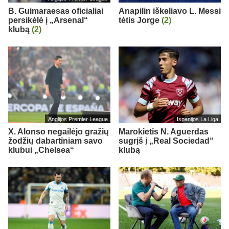
B. Guimaraesas oficialiai
Anapilin iškeliavo L. Messi
persikėlė į „Arsenal“
tėtis Jorge
(2)
klubą
(2)
Anglijos Premier League
Ispanijos La Liga
X. Alonso negailėjo gražių
Marokietis N. Aguerdas
žodžių dabartiniam savo
sugrįš į „Real Sociedad“
klubui „Chelsea“
klubą