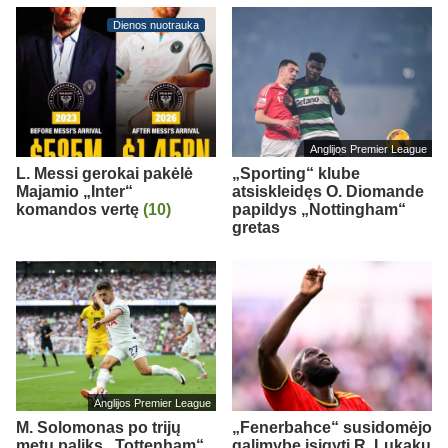
Dienos nuotrauka
Anglijos Premier League
L. Messi gerokai pakėlė
„Sporting“ klube
Majamio „Inter“
atsiskleidęs O. Diomande
komandos vertę
(10)
papildys „Nottingham“
gretas
Anglijos Premier League
M. Solomonas po trijų
„Fenerbahce“ susidomėjo
metų paliks „Tottenham“
galimybe įsigyti R. Lukaku