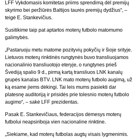
LFF Vykdomasis komitetas priims sprendimą dėl premijų
skyrimo bei peržiūrės Baltijos taurės premijų dydžius“, –
teigė E. Stankevičius.
Susitikime taip pat aptartos moterų futbolo matomumo
galimybės.
„Pastaruoju metu matome pozityvių pokyčių ir šioje srityje.
Lietuvos moterų rinktinės rungtynės buvo transliuojamos
nacionalinio transliuotojo eteryje, o rungtynes prieš
Švediją spalio 9 d., pirmą kartą transliuos LNK kanalų
grupės kanalas BTV. LNK mato moterų futbolo augimą, už
ką esame jiems dėkingi. Tai leis mums pasiekti dar
platesnę auditoriją ir prisidės prie tolesnio moterų futbolo
augimo“, – sakė LFF prezidentas.
Pasak E. Stankevičiaus, federacijos dėmesys moterų
futbolui neapsiriboja vien nacionaline rinktine.
„Siekiame, kad moterų futbolas augtų visais lygmenimis.