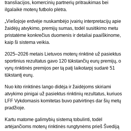
transliacijos, komercinių partnerių pritraukimas bei
ilgalaikė moterų futbolo plėtra.
„Viešojoje erdvėje nuskambėjo įvairių interpretacijų apie
žaidėjų atvykimo, premijų sumas, todėl susitikimo metu
pristatėme konkrečius duomenis ir detaliai paaiškinome,
kaip ši sistema veikia.
2025–2026 metais Lietuvos moterų rinktinė už pasiektus
sportinius rezultatus gavo 120 tūkstančių eurų premijų, o
vyrų rinktinės premijos per tą patį laikotarpį sudarė 51
tūkstantį eurų.
Nuo kito rinktinės lango didėja ir žaidėjoms skiriami
atvykimo pinigai už pasiektus rinktinių rezultatus, kuriuos
LFF Vykdomasis komitetas buvo patvirtinęs dar šių metų
pradžioje.
Kartu matome galimybių sistemą tobulinti, todėl
artėjančioms moterų rinktinės rungtynėms prieš Švediją