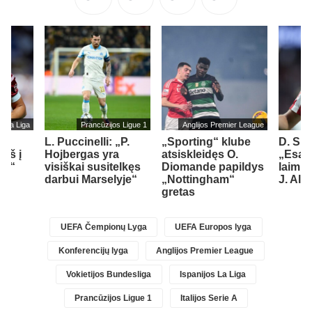
s La Liga
Prancūzijos Ligue 1
Anglijos Premier League
L. Puccinelli: „P.
„Sporting“ klube
D. Si
įš į
Hojbergas yra
atsiskleidęs O.
„Esam
ad“
visiškai susitelkęs
Diomande papildys
laimin
darbui Marselyje“
„Nottingham“
J. Alv
gretas
UEFA Čempionų Lyga
UEFA Europos lyga
Konferencijų lyga
Anglijos Premier League
Vokietijos Bundesliga
Ispanijos La Liga
Prancūzijos Ligue 1
Italijos Serie A