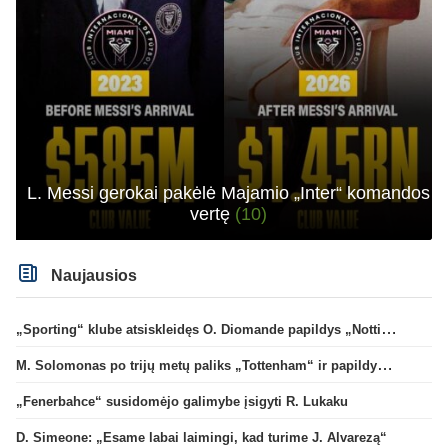
L. Messi gerokai pakėlė Majamio „Inter“ komandos
vertę
(10)
Naujausios
„Sporting“ klube atsiskleidęs O. Diomande papildys „Nottingham“ gretas
M. Solomonas po trijų metų paliks „Tottenham“ ir papildys „West Ham“ klubą
„Fenerbahce“ susidomėjo galimybe įsigyti R. Lukaku
D. Simeone: „Esame labai laimingi, kad turime J. Alvarezą“