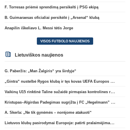
F. Torresas priėmė sprendimą persikelti į PSG ekipą
B. Guimaraesas oficialiai persikėlė į „Arsenal“ klubą
Anapilin iškeliavo L. Messi tėtis Jorge
VISOS FUTBOLO NAUJIENOS
Lietuviškos naujienos
G. Paberžis: „Man Žalgiris“ yra širdyje“
„Gintra“ nustelbė Rygos klubą ir tęs kovas UEFA Europos taurės atrankoje
Vaikinų U15 rinktinė Taline sužaidė pirmąsias kontrolines rungtynes
Kristupas–Algirdas Padegimas sugrįžta į FC „Hegelmann” B sudėtį
A. Skerla: „Ne tik gynėmės – norėjome atakuoti“
Lietuvos klubų pasirodymai Europoje: patirti pralaimėjimai Kroatijos atstovams