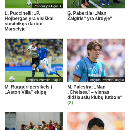
Prancūzijos Ligue 1
L. Puccinelli: „P.
G. Paberžis: „Man
Hojbergas yra visiškai
Žalgiris“ yra širdyje“
susitelkęs darbui
Marselyje“
Anglijos Premier League
Anglijos Premier League
M. Ruggeri persikels į
M. Palestra: „Man
„Aston Villa“ ekipą
„Chelsea“ – vienas
didžiausių klubų futbole“
(2)