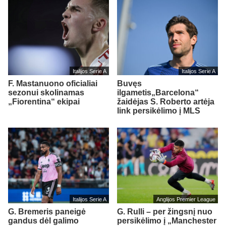
Italijos Serie A
Italijos Serie A
F. Mastanuono oficialiai
Buvęs
sezonui skolinamas
ilgametis„Barcelona“
„Fiorentina“ ekipai
žaidėjas S. Roberto artėja
link persikėlimo į MLS
Italijos Serie A
Anglijos Premier League
G. Bremeris paneigė
G. Rulli – per žingsnį nuo
gandus dėl galimo
persikėlimo į „Manchester