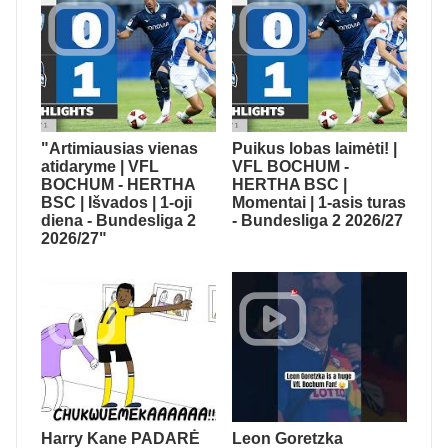
"Artimiausias vienas
Puikus lobas laimėti! |
atidaryme | VFL
VFL BOCHUM -
BOCHUM - HERTHA
HERTHA BSC |
BSC | Išvados | 1-oji
Momentai | 1-asis turas
diena - Bundesliga 2
- Bundesliga 2 2026/27
2026/27"
Harry Kane PADARĖ
Leon Goretzka