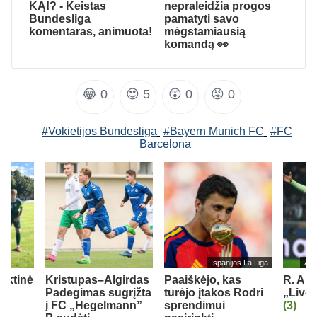
KĄ!? - Keistas
nepraleidžia progos
Bundesliga
pamatyti savo
komentaras, animuota!
mėgstamiausią
komandą 👀
😂
0
😍
5
😲
0
😡
0
#Vokietijos Bundesliga
#Bayern Munich FC
#FC
Barcelona
Ispanijos La Liga
Ang
inktinė
Kristupas–Algirdas
Paaiškėjo, kas
R. Ara
ė
Padegimas sugrįžta
turėjo įtakos Rodri
„Liver
į FC „Hegelmann”
sprendimui
(3)