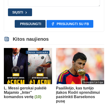
SIŲSTI
PRISIJUNGTI
PRISIJUNGTI SU FB
Kitos naujienos
Dienos nuotrauka
Ispanijos La Liga
L. Messi gerokai pakėlė
Paaiškėjo, kas turėjo
Majamio „Inter“
įtakos Rodri sprendimui
komandos vertę
(10)
pasirinkti Barselonos
pusę