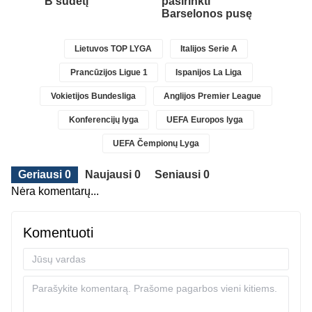
B sudėtį
pasirinkti
Barselonos pusę
Lietuvos TOP LYGA
Italijos Serie A
Prancūzijos Ligue 1
Ispanijos La Liga
Vokietijos Bundesliga
Anglijos Premier League
Konferencijų lyga
UEFA Europos lyga
UEFA Čempionų Lyga
Geriausi 0
Naujausi 0
Seniausi 0
Nėra komentarų...
Komentuoti