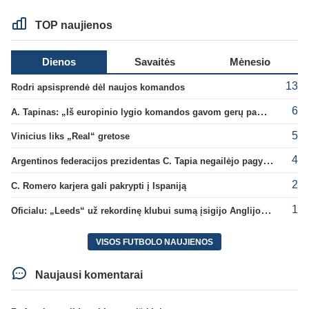
TOP naujienos
Dienos
Savaitės
Mėnesio
13
Rodri apsisprendė dėl naujos komandos
6
A. Tapinas: „Iš europinio lygio komandos gavom gerų pamokų“
5
Vinicius liks „Real“ gretose
4
Argentinos federacijos prezidentas C. Tapia negailėjo pagyrų G. Infantino
2
C. Romero karjera gali pakrypti į Ispaniją
1
Oficialu: „Leeds“ už rekordinę klubui sumą įsigijo Anglijos rinktinės vartininką
VISOS FUTBOLO NAUJIENOS
Naujausi komentarai