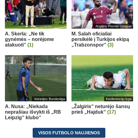
Anglijos Premier League
A. Skerla: „Ne tik
M. Salah oficialiai
gynėmės – norėjome
persikėlė į Turkijos ekipą
atakuoti“
(1)
„Trabzonspor“
(3)
Vokietijos Bundesliga
Konferencijų lyga
A. Nusa: „Niekada
„Žalgiris“ neturėjo šansų
neprašiau išvykti iš „RB
prieš „Hajduk“
(17)
Leipzig“ klubo“
VISOS FUTBOLO NAUJIENOS