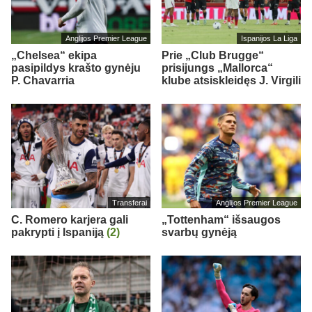
Anglijos Premier League
Ispanijos La Liga
„Chelsea“ ekipa
Prie „Club Brugge“
pasipildys krašto gynėju
prisijungs „Mallorca“
P. Chavarria
klube atsiskleidęs J. Virgili
Transferai
Anglijos Premier League
C. Romero karjera gali
„Tottenham“ išsaugos
pakrypti į Ispaniją
(2)
svarbų gynėją