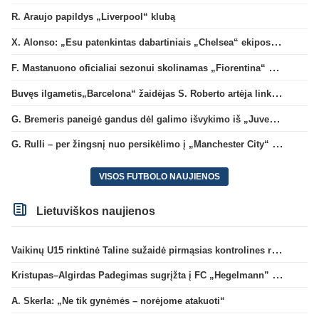
R. Araujo papildys „Liverpool“ klubą
X. Alonso: „Esu patenkintas dabartiniais „Chelsea“ ekipos vartininkais“
F. Mastanuono oficialiai sezonui skolinamas „Fiorentina“ ekipai
Buvęs ilgametis„Barcelona“ žaidėjas S. Roberto artėja link persikėlimo į MLS
G. Bremeris paneigė gandus dėl galimo išvykimo iš „Juventus“ klubo
G. Rulli – per žingsnį nuo persikėlimo į „Manchester City“ klubą
VISOS FUTBOLO NAUJIENOS
Lietuviškos naujienos
Vaikinų U15 rinktinė Taline sužaidė pirmąsias kontrolines rungtynes
Kristupas–Algirdas Padegimas sugrįžta į FC „Hegelmann” B sudėtį
A. Skerla: „Ne tik gynėmės – norėjome atakuoti“