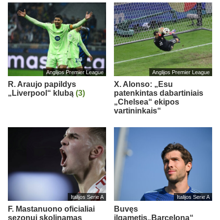
Anglijos Premier League
Anglijos Premier League
R. Araujo papildys
X. Alonso: „Esu
„Liverpool“ klubą
(3)
patenkintas dabartiniais
„Chelsea“ ekipos
vartininkais“
Italijos Serie A
Italijos Serie A
F. Mastanuono oficialiai
Buvęs
sezonui skolinamas
ilgametis„Barcelona“