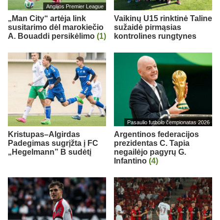
Anglijos Premier League
„Man City“ artėja link
Vaikinų U15 rinktinė Taline
susitarimo dėl marokiečio
sužaidė pirmąsias
A. Bouaddi persikėlimo
(1)
kontrolines rungtynes
Pasaulio futbolo čempionatas 2026
Kristupas–Algirdas
Argentinos federacijos
Padegimas sugrįžta į FC
prezidentas C. Tapia
„Hegelmann” B sudėtį
negailėjo pagyrų G.
Infantino
(4)