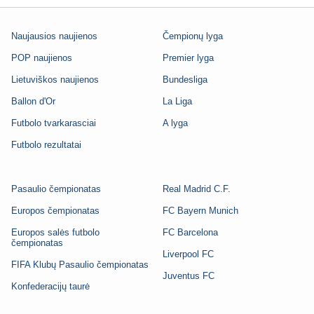
Naujausios naujienos
Čempionų lyga
POP naujienos
Premier lyga
Lietuviškos naujienos
Bundesliga
Ballon d'Or
La Liga
Futbolo tvarkarasciai
A lyga
Futbolo rezultatai
Pasaulio čempionatas
Real Madrid C.F.
Europos čempionatas
FC Bayern Munich
Europos salės futbolo
FC Barcelona
čempionatas
Liverpool FC
FIFA Klubų Pasaulio čempionatas
Juventus FC
Konfederacijų taurė