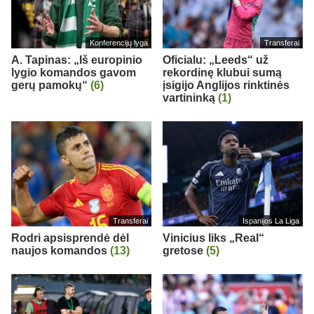
Konferencijų lyga
Transferai
A. Tapinas: „Iš europinio
Oficialu: „Leeds“ už
lygio komandos gavom
rekordinę klubui sumą
gerų pamokų“
(6)
įsigijo Anglijos rinktinės
vartininką
(1)
Transferai
Ispanijos La Liga
Rodri apsisprendė dėl
Vinicius liks „Real“
naujos komandos
(13)
gretose
(5)