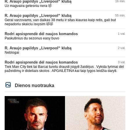
R. Araujo papildys „Liverpool“ klubą
16 min.
Uz magvaira getesniu nera 🤣
R. Araujo papildys „Liverpool“ klubą
55 min.
Gerai varzovams, van daikas 38 metu ir sitas kiauras kaip retis, gali but
nepadoriu skaiciu isvysim 🤣🤣
Rodri apsisprendė dėl naujos komandos
1 val.
Paskutinius du sezonus easy buvo
R. Araujo papildys „Liverpool“ klubą
2 val.
Neblogai
Rodri apsisprendė dėl naujos komandos
3 val.
Tiek Man City tiek tai Barcai turetu drausti įsigyti žaidèjus . Vyksta tyrimai dėl
pažeidimų ir dideliais skolos . APGAILĖTINA kai taip lygos leidžia daryti.
Dienos nuotrauka