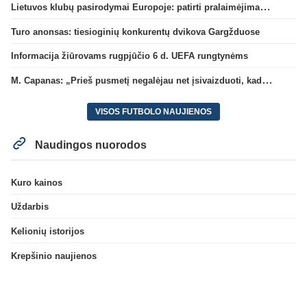
Lietuvos klubų pasirodymai Europoje: patirti pralaimėjimai Kroatijos atstovams
Turo anonsas: tiesioginių konkurentų dvikova Gargžduose
Informacija žiūrovams rugpjūčio 6 d. UEFA rungtynėms
M. Capanas: „Prieš pusmetį negalėjau net įsivaizduoti, kad žaisime prieš „Hajduk“
VISOS FUTBOLO NAUJIENOS
Naudingos nuorodos
Kuro kainos
Uždarbis
Kelionių istorijos
Krepšinio naujienos