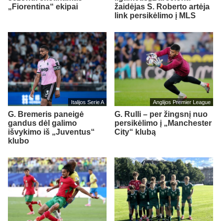
„Fiorentina“ ekipai
žaidėjas S. Roberto artėja
link persikėlimo į MLS
Italijos Serie A
Anglijos Premier League
G. Bremeris paneigė
G. Rulli – per žingsnį nuo
gandus dėl galimo
persikėlimo į „Manchester
išvykimo iš „Juventus“
City“ klubą
klubo