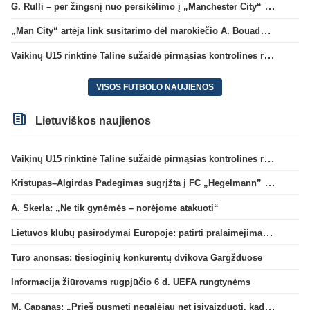
G. Rulli – per žingsnį nuo persikėlimo į „Manchester City“ klubą
„Man City“ artėja link susitarimo dėl marokiečio A. Bouaddi persikėlimo
Vaikinų U15 rinktinė Taline sužaidė pirmąsias kontrolines rungtynes
VISOS FUTBOLO NAUJIENOS
Lietuviškos naujienos
Vaikinų U15 rinktinė Taline sužaidė pirmąsias kontrolines rungtynes
Kristupas–Algirdas Padegimas sugrįžta į FC „Hegelmann” B sudėtį
A. Skerla: „Ne tik gynėmės – norėjome atakuoti“
Lietuvos klubų pasirodymai Europoje: patirti pralaimėjimai Kroatijos atstovams
Turo anonsas: tiesioginių konkurentų dvikova Gargžduose
Informacija žiūrovams rugpjūčio 6 d. UEFA rungtynėms
M. Capanas: „Prieš pusmetį negalėjau net įsivaizduoti, kad žaisime prieš „Hajduk“