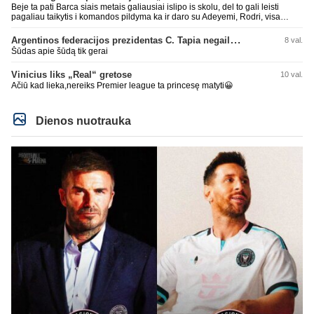
Beje ta pati Barca siais metais galiausiai islipo is skolu, del to gali leisti
pagaliau taikytis i komandos pildyma ka ir daro su Adeyemi, Rodri, visa
Julian Alvarez saga.
Argentinos federacijos prezidentas C. Tapia negailėjo pagyrų G. Infantino
8 val.
Šūdas apie šūdą tik gerai
Vinicius liks „Real“ gretose
10 val.
Ačiū kad lieka,nereiks Premier league ta princesę matyti😀
Dienos nuotrauka