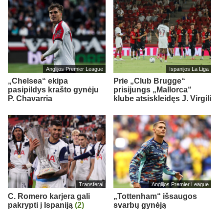
Anglijos Premier League
Ispanijos La Liga
„Chelsea“ ekipa
Prie „Club Brugge“
pasipildys krašto gynėju
prisijungs „Mallorca“
P. Chavarria
klube atsiskleidęs J. Virgili
Transferai
Anglijos Premier League
C. Romero karjera gali
„Tottenham“ išsaugos
pakrypti į Ispaniją
(2)
svarbų gynėją