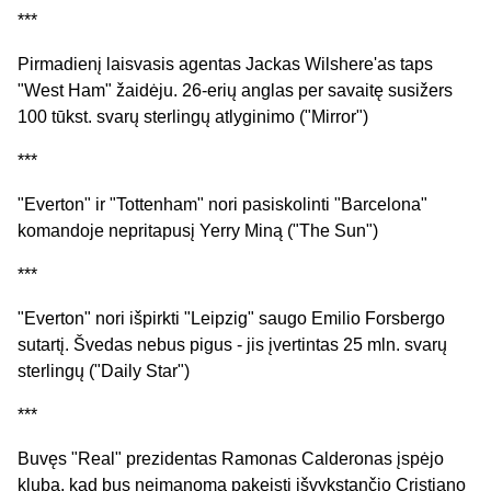
***
Pirmadienį laisvasis agentas Jackas Wilshere'as taps
"West Ham" žaidėju. 26-erių anglas per savaitę susižers
100 tūkst. svarų sterlingų atlyginimo ("Mirror")
***
"Everton" ir "Tottenham" nori pasiskolinti "Barcelona"
komandoje nepritapusį Yerry Miną ("The Sun")
***
"Everton" nori išpirkti "Leipzig" saugo Emilio Forsbergo
sutartį. Švedas nebus pigus - jis įvertintas 25 mln. svarų
sterlingų ("Daily Star")
***
Buvęs "Real" prezidentas Ramonas Calderonas įspėjo
klubą, kad bus neįmanoma pakeisti išvykstančio Cristiano