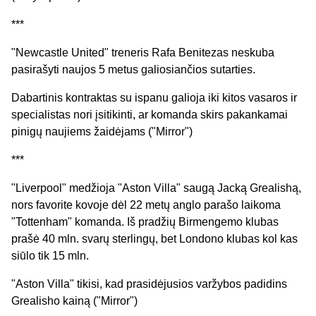
***
"Newcastle United" treneris Rafa Benitezas neskuba
pasirašyti naujos 5 metus galiosiančios sutarties.
Dabartinis kontraktas su ispanu galioja iki kitos vasaros ir
specialistas nori įsitikinti, ar komanda skirs pakankamai
pinigų naujiems žaidėjams ("Mirror")
***
"Liverpool" medžioja "Aston Villa" saugą Jacką Grealishą,
nors favorite kovoje dėl 22 metų anglo parašo laikoma
"Tottenham" komanda. Iš pradžių Birmengemo klubas
prašė 40 mln. svarų sterlingų, bet Londono klubas kol kas
siūlo tik 15 mln.
"Aston Villa" tikisi, kad prasidėjusios varžybos padidins
Grealisho kainą ("Mirror")