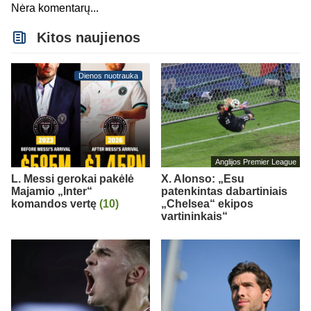
Nėra komentarų...
Kitos naujienos
Dienos nuotrauka
Anglijos Premier League
L. Messi gerokai pakėlė
X. Alonso: „Esu
Majamio „Inter“
patenkintas dabartiniais
komandos vertę
(10)
„Chelsea“ ekipos
vartininkais“