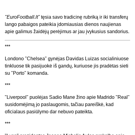
"EuroFootball.lt"
tęsia savo tradicinę rubriką ir iki transferų
lango pabaigos pateikia įdomiausias dienos naujienas
apie galimus žaidėjų perėjimus ar jau įvykusius sandorius.
***
Londono "Chelsea" gynėjas Davidas Luizas socialiniuose
tinkluose tik pasijuokė iš gandų, kuriuose jis pradėtas sieti
su "Porto" komanda.
***
"Liverpool" puolėjas Sadio Mane žino apie Madrido "Real"
susidomėjimą jo paslaugomis, tačiau pareiškė, kad
oficialaus pasiūlymo dar nebuvo pateikta.
***