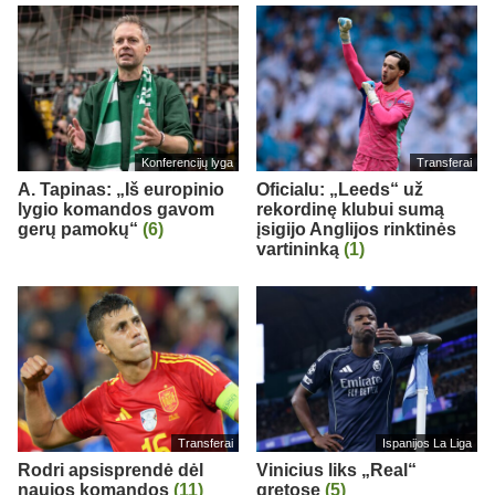
Konferencijų lyga
Transferai
A. Tapinas: „Iš europinio
Oficialu: „Leeds“ už
lygio komandos gavom
rekordinę klubui sumą
gerų pamokų“
(6)
įsigijo Anglijos rinktinės
vartininką
(1)
Transferai
Ispanijos La Liga
Rodri apsisprendė dėl
Vinicius liks „Real“
naujos komandos
(11)
gretose
(5)