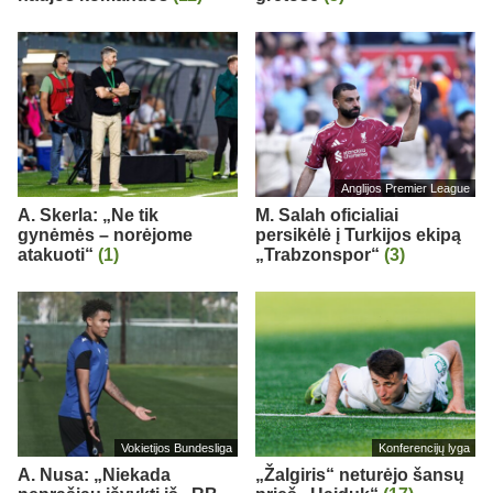
Anglijos Premier League
A. Skerla: „Ne tik
M. Salah oficialiai
gynėmės – norėjome
persikėlė į Turkijos ekipą
atakuoti“
(1)
„Trabzonspor“
(3)
Vokietijos Bundesliga
Konferencijų lyga
A. Nusa: „Niekada
„Žalgiris“ neturėjo šansų