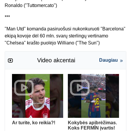
Ronaldo ("Tuttomercato")
***
"Man Utd" komanda pasiruošusi nukonkuruoti "Barcelona"
ekipą kovoje dėl 60 mln. svarų sterlingų vertinamo
"Chelsea" krašto puolėjo Williano ("The Sun")
Video akcentai
Daugiau
Ar turite, ko reikia?!
Kokybės apibrėžimas.
Koks FERMÍN įvartis!