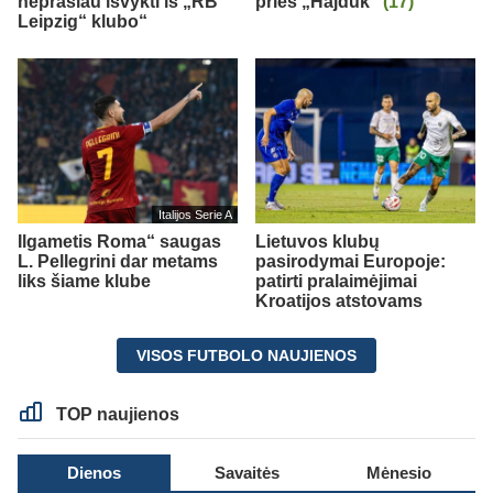
neprašiau išvykti iš „RB
prieš „Hajduk“
(17)
Leipzig“ klubo“
Italijos Serie A
Ilgametis Roma“ saugas
Lietuvos klubų
L. Pellegrini dar metams
pasirodymai Europoje:
liks šiame klube
patirti pralaimėjimai
Kroatijos atstovams
VISOS FUTBOLO NAUJIENOS
TOP naujienos
Dienos
Savaitės
Mėnesio