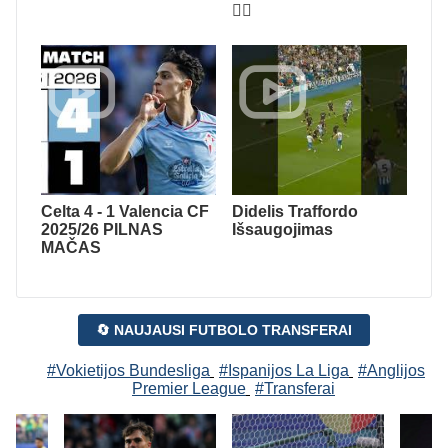
😮‍💨
Celta 4 - 1 Valencia CF
Didelis Traffordo
2025/26 PILNAS
Išsaugojimas
MAČAS
🔄 NAUJAUSI FUTBOLO TRANSFERAI
#Vokietijos Bundesliga
#Ispanijos La Liga
#Anglijos
Premier League
#Transferai