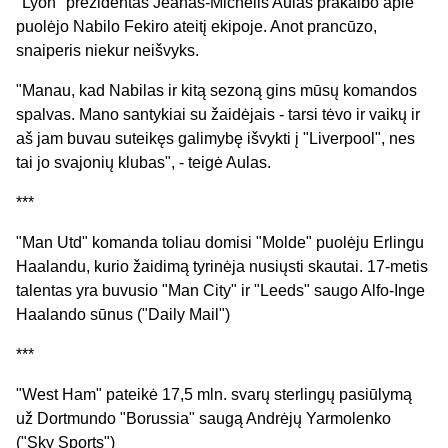
"Lyon" prezidentas Jeanas-Michelis Aulas prakalbo apie
puolėjo Nabilo Fekiro ateitį ekipoje. Anot prancūzo,
snaiperis niekur neišvyks.
"Manau, kad Nabilas ir kitą sezoną gins mūsų komandos
spalvas. Mano santykiai su žaidėjais - tarsi tėvo ir vaikų ir
aš jam buvau suteikęs galimybę išvykti į "Liverpool", nes
tai jo svajonių klubas", - teigė Aulas.
***
"Man Utd" komanda toliau domisi "Molde" puolėju Erlingu
Haalandu, kurio žaidimą tyrinėja nusiųsti skautai. 17-metis
talentas yra buvusio "Man City" ir "Leeds" saugo Alfo-Inge
Haalando sūnus ("Daily Mail")
***
"West Ham" pateikė 17,5 mln. svarų sterlingų pasiūlymą
už Dortmundo "Borussia" saugą Andrėjų Yarmolenko
("Sky Sports")