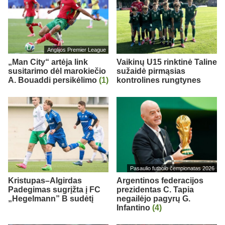
Anglijos Premier League
„Man City“ artėja link
Vaikinų U15 rinktinė Taline
susitarimo dėl marokiečio
sužaidė pirmąsias
A. Bouaddi persikėlimo
(1)
kontrolines rungtynes
Pasaulio futbolo čempionatas 2026
Kristupas–Algirdas
Argentinos federacijos
Padegimas sugrįžta į FC
prezidentas C. Tapia
„Hegelmann” B sudėtį
negailėjo pagyrų G.
Infantino
(4)