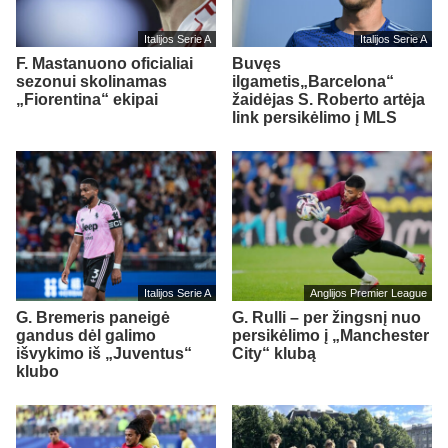
Italijos Serie A
Italijos Serie A
F. Mastanuono oficialiai
Buvęs
sezonui skolinamas
ilgametis„Barcelona“
„Fiorentina“ ekipai
žaidėjas S. Roberto artėja
link persikėlimo į MLS
Italijos Serie A
Anglijos Premier League
G. Bremeris paneigė
G. Rulli – per žingsnį nuo
gandus dėl galimo
persikėlimo į „Manchester
išvykimo iš „Juventus“
City“ klubą
klubo