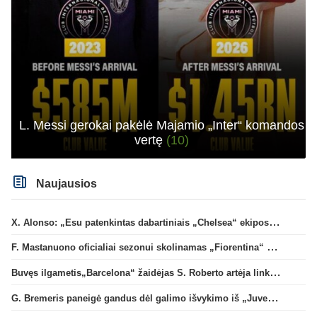
L. Messi gerokai pakėlė Majamio „Inter“ komandos
vertę
(10)
Naujausios
X. Alonso: „Esu patenkintas dabartiniais „Chelsea“ ekipos vartininkais“
F. Mastanuono oficialiai sezonui skolinamas „Fiorentina“ ekipai
Buvęs ilgametis„Barcelona“ žaidėjas S. Roberto artėja link persikėlimo į MLS
G. Bremeris paneigė gandus dėl galimo išvykimo iš „Juventus“ klubo