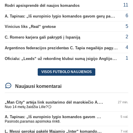
11
Rodri apsisprendė dėl naujos komandos
6
A. Tapinas: „Iš europinio lygio komandos gavom gerų pamokų“
5
Vinicius liks „Real“ gretose
2
C. Romero karjera gali pakrypti į Ispaniją
4
Argentinos federacijos prezidentas C. Tapia negailėjo pagyrų G. Infantino
1
Oficialu: „Leeds“ už rekordinę klubui sumą įsigijo Anglijos rinktinės vartininką
VISOS FUTBOLO NAUJIENOS
Naujausi komentarai
„Man City“ artėja link susitarimo dėl marokiečio A. Bouaddi persikėlimo
27 min.
Nuo 14 metų žaidžia Lille?🙄
A. Tapinas: „Iš europinio lygio komandos gavom gerų pamokų“
5 val.
Pasirodo,paramas apsimoka rinkti.
L. Messi gerokai pakėlė Majamio „Inter“ komandos vertę
7 val.