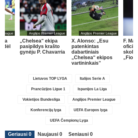
er League
Anglijos Premier League
Anglijos Premier League
tėja
„Chelsea“ ekipa
X. Alonso: „Esu
F. Ma
o dėl
pasipildys krašto
patenkintas
oficia
gynėju P. Chavarria
dabartiniais
skoli
„Chelsea“ ekipos
„Fiore
1)
vartininkais“
Lietuvos TOP LYGA
Italijos Serie A
Prancūzijos Ligue 1
Ispanijos La Liga
Vokietijos Bundesliga
Anglijos Premier League
Konferencijų lyga
UEFA Europos lyga
UEFA Čempionų Lyga
Geriausi 0
Naujausi 0
Seniausi 0