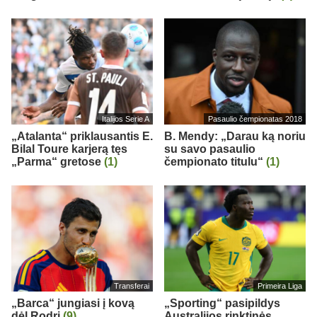
Italijos Serie A
Pasaulio čempionatas 2018
„Atalanta“ priklausantis E.
B. Mendy: „Darau ką noriu
Bilal Toure karjerą tęs
su savo pasaulio
„Parma“ gretose
(1)
čempionato titulu“
(1)
Transferai
Primeira Liga
„Barca“ jungiasi į kovą
„Sporting“ pasipildys
dėl Rodri
(9)
Australijos rinktinės