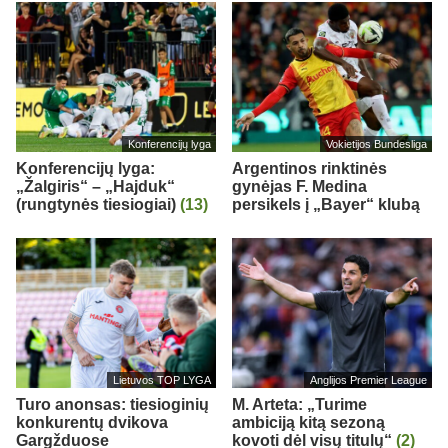
Konferencijų lyga
Vokietijos Bundesliga
Konferencijų lyga:
Argentinos rinktinės
„Žalgiris“ – „Hajduk“
gynėjas F. Medina
(rungtynės tiesiogiai)
(13)
persikels į „Bayer“ klubą
Lietuvos TOP LYGA
Anglijos Premier League
Turo anonsas: tiesioginių
M. Arteta: „Turime
konkurentų dvikova
ambiciją kitą sezoną
Gargžduose
kovoti dėl visų titulų“
(2)