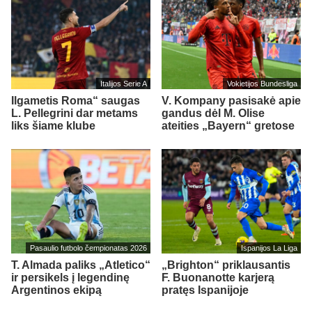
Italijos Serie A
Vokietijos Bundesliga
Ilgametis Roma“ saugas
V. Kompany pasisakė apie
L. Pellegrini dar metams
gandus dėl M. Olise
liks šiame klube
ateities „Bayern“ gretose
Pasaulio futbolo čempionatas 2026
Ispanijos La Liga
T. Almada paliks „Atletico“
„Brighton“ priklausantis
ir persikels į legendinę
F. Buonanotte karjerą
Argentinos ekipą
pratęs Ispanijoje