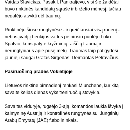
Vaidas Slavickas. Pasak I. Pankratjevo, visi šie žaidėjai
buvo rinktinės kandidatų sąraše ir birželio mėnesį, tačiau
negalėjo atvykti dėl traumų.
Rinktinėje šiose rungtynėse - ir greičiausiai visą rudenį -
nebus įvartį į Lenkijos vartus pelniusio puolėjo Luko
Spalvio, kuris patyrė kryžminių raiščių traumą ir
nerungtyniaus apie pusę metų. Traumas taip pat gydosi
jaunieji saugai Gratas Sirgėdas, Deimantas Petravičius.
Pasiruošimą pradės Vokietijoje
Lietuvos rinktinė pirmadienį renkasi Miunchene, kur kitą
savaitę kelias dienas vyks treniruočių stovykla.
Savaitės viduryje, rugsėjo 3-ąją, komandos laukia išvyka į
kaimyninę Austriją ir kontrolinės rungtynės su Jungtinių
Arabų Emyratų (JAE) futbolininkais.