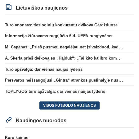
Lietuviškos naujienos
Turo anonsas: tiesioginių konkurentų dvikova Gargžduose
Informacija žiūrovams rugpjūčio 6 d. UEFA rungtynėms
M. Capanas: „Prieš pusmetį negalėjau net įsivaizduoti, kad žaisime prieš „Hajduk“
A. Skerla prieš dvikovą su „Hajduk“: „Tai kito kalibro komanda“
Turo apžvalga: dar vienas naujas lyderis
Persvaros neišsaugojusi „Gintra“ atrankos pusfinalyje nusileido Škotijos čempionėms
TOPLYGOS turo apžvalga: dar vienas naujas lyderis
VISOS FUTBOLO NAUJIENOS
Naudingos nuorodos
Kuro kainos