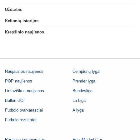
Uždarbis
Kelionių istorijos
Krepšinio naujienos
Naujausios naujienos
Čempionų lyga
POP naujienos
Premier lyga
Lietuviškos naujienos
Bundesliga
Ballon d'Or
La Liga
Futbolo tvarkarasciai
A lyga
Futbolo rezultatai
Pasaulio čempionatas
Real Madrid C.F.