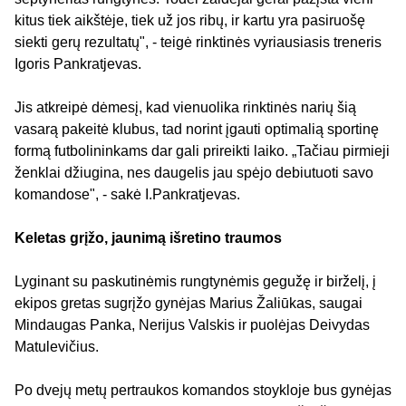
kitus tiek aikštėje, tiek už jos ribų, ir kartu yra pasiruošę
siekti gerų rezultatų", - teigė rinktinės vyriausiasis treneris
Igoris Pankratjevas.
Jis atkreipė dėmesį, kad vienuolika rinktinės narių šią
vasarą pakeitė klubus, tad norint įgauti optimalią sportinę
formą futbolininkams dar gali prireikti laiko. „Tačiau pirmieji
ženklai džiugina, nes daugelis jau spėjo debiutuoti savo
komandose", - sakė I.Pankratjevas.
Keletas grįžo, jaunimą išretino traumos
Lyginant su paskutinėmis rungtynėmis gegužę ir birželį, į
ekipos gretas sugrįžo gynėjas Marius Žaliūkas, saugai
Mindaugas Panka, Nerijus Valskis ir puolėjas Deivydas
Matulevičius.
Po dvejų metų pertraukos komandos stoykloje bus gynėjas