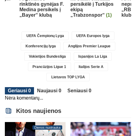
rinktinės gynėjas F.
persikėlė į Turkijos
nepraš
Medina persikels į
ekipą
„RB L
„Bayer“ klubą
„Trabzonspor“
(1)
klubo
)
UEFA Čempionų Lyga
UEFA Europos lyga
Konferencijų lyga
Anglijos Premier League
Vokietijos Bundesliga
Ispanijos La Liga
Prancūzijos Ligue 1
Italijos Serie A
Lietuvos TOP LYGA
Geriausi 0
Naujausi 0
Seniausi 0
Nėra komentarų...
Kitos naujienos
Dienos nuotrauka