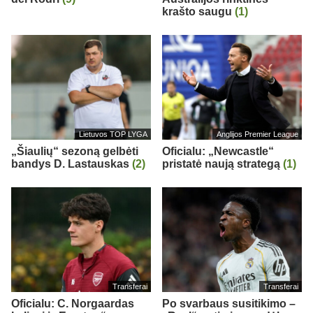
krašto saugu
(1)
Lietuvos TOP LYGA
Anglijos Premier League
„Šiaulių“ sezoną gelbėti
Oficialu: „Newcastle“
bandys D. Lastauskas
(2)
pristatė naują strategą
(1)
Transferai
Transferai
Oficialu: C. Norgaardas
Po svarbaus susitikimo –