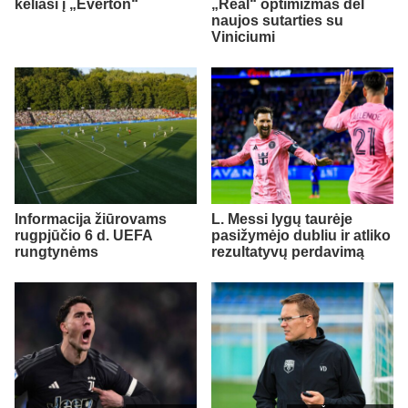
keliasi į „Everton“
„Real“ optimizmas dėl
naujos sutarties su
Viniciumi
Informacija žiūrovams
L. Messi lygų taurėje
rugpjūčio 6 d. UEFA
pasižymėjo dubliu ir atliko
rungtynėms
rezultatyvų perdavimą