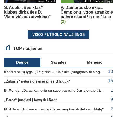
Italijos Serie A
UEFA Čempionų Lyga
S. Adali: „Besiktas“
V. Dambrausko ekipa
klubas dirba ties D.
Čempionų lygos atrankoje
Vlahovičiaus atvykimu“
patyrė skaudžią nesėkmę
(2)
VISOS FUTBOLO NAUJIENOS
TOP naujienos
Dienos
Savaitės
Mėnesio
13
Konferencijų lyga: „Žalgiris“ – „Hajduk“ (rungtynės tiesiogiai)
15
„Žalgiris“ neturėjo šansų prieš „Hajduk“
1
B. Mendy: „Darau ką noriu su savo pasaulio čempionato titulu“
9
„Barca“ jungiasi į kovą dėl Rodri
2
M. Arteta: „Turime ambiciją kitą sezoną kovoti dėl visų titulų“