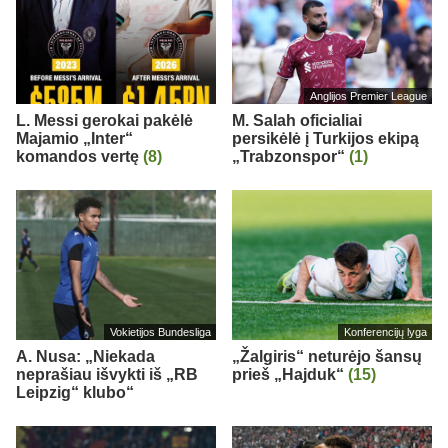
Anglijos Premier League
L. Messi gerokai pakėlė
M. Salah oficialiai
Majamio „Inter“
persikėlė į Turkijos ekipą
komandos vertę
(8)
„Trabzonspor“
(1)
Vokietijos Bundesliga
Konferencijų lyga
A. Nusa: „Niekada
„Žalgiris“ neturėjo šansų
neprašiau išvykti iš „RB
prieš „Hajduk“
(15)
Leipzig“ klubo“