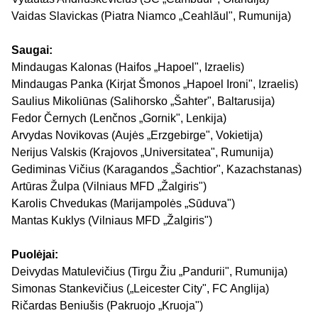
Vaidas Slavickas (Piatra Niamco „Ceahlăul", Rumunija)
Saugai:
Mindaugas Kalonas (Haifos „Hapoel", Izraelis)
Mindaugas Panka (Kirjat Šmonos „Hapoel Ironi", Izraelis)
Saulius Mikoliūnas (Salihorsko „Šahter", Baltarusija)
Fedor Černych (Lenčnos „Gornik", Lenkija)
Arvydas Novikovas (Aujės „Erzgebirge", Vokietija)
Nerijus Valskis (Krajovos „Universitatea", Rumunija)
Gediminas Vičius (Karagandos „Šachtior", Kazachstanas)
Artūras Žulpa (Vilniaus MFD „Žalgiris")
Karolis Chvedukas (Marijampolės „Sūduva")
Mantas Kuklys (Vilniaus MFD „Žalgiris")
Puolėjai:
Deivydas Matulevičius (Tirgu Žiu „Pandurii", Rumunija)
Simonas Stankevičius („Leicester City", FC Anglija)
Ričardas Beniušis (Pakruojo „Kruoja")