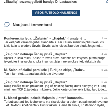
2
„Šiaulių“ sezoną gelbėti bandys D. Lastauskas
VISOS FUTBOLO NAUJIENOS
Naujausi komentarai
Konferencijų lyga: „Žalgiris“ – „Hajduk“ (rungtynės tiesiogiai)
1 val.
Tai kad pats varai dvigubai standartais. Kai Kauno susirinko pliauskas, visi
tokie kaip tu giedojo Spyris, Spyris, apie jokius Zagrebo biudežetus net
nekalbėjot. Dabar kai Spartakas gavo per rudają, tai jau pz BIUDŽETAS
daug didesnis. Tfu ant tokių.
„Žalgiris“ neturėjo šansų prieš „Hajduk“
4 val.
Apsikti Puksta reiktu. Koks *** tevas buvo, sikantis ant tevynes, pirma proga
isvyniojes i issvajotaja, toks ir sunus. .taip ir neismokes lietuviskai...ir dar
pasimaives pries ziurovus po golo...aciu, ne...nebent vertybiu neturintis
laurynas ikalbins
M. Salah oficialiai persikėlė į Turkijos ekipą „Trabzonspor“
5 val.
Ten ir jam vieta...pagaliau atsikratė Liverpool
„Žalgiris“ neturėjo šansų prieš „Hajduk“
6 val.
Roką Pukštą reikia prikalbinti, jog už rinktinę žaistų, duoti pilietybę ir t.t Būtų
minimum TOP 2 žaidėjas rinktinėje. Jei jo karjeros kreivė ir toliau taio judės,
bus per vėlu po to, nes JAV ji pasikvies žaisti.
L. Messi gerokai pakėlė Majamio „Inter“ komandos vertę
6 val.
Turbut supranti jog klubo verte yra skaiciuojama butent pagal metini revenue
+kitu faktoriu koeficientai? I kitus faktorius ieina IR skola, IR stadiono dydis,
IR lygos populiarumas, IR dar eile kitu dalyku. O tavo pamineta Barca kuo