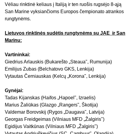
Vėliau rinktinė keliaus į Italiją ir ten ruošis rugsėjo 8-ąją
San Marine vyksiančioms Europos čempionato atrankos
rungtynėms.
Lietuvos rinktinės sudėtis rungtynėms su JAE ir San
Marinu:
Vartininkai:
Giedrius Arlauskis (Bukarešto „Steaua", Rumunija)
Emilijus Zubas (Belchatovo GKS, Lenkija)
Vytautas Černiauskas (Kelcų „Korona", Lenkija)
Gynėjai:
Tadas Kijanskas (Haifos „Hapoel", Izraelis)
Marius Žaliūkas (Glazgo „Rangers", Škotija)
Valdemar Borovskij (Rygos „Daugava", Latvija)
Georgas Freidgeimas (Vilniaus MFD „Žalgiris")
Egidijus Vaitkūnas (Vilniaus MFD „Žalgiris")
Vytautas Andriuškevičius (SC „Cambuur", Olandija)