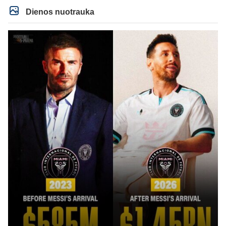
puikiausiai sugeneravo rekordini 1.1B revenue, kas stipriai prisidejo prie
milzinisko klubo vertes suoli siemet. Be to, tie 200 pamineti cia yra visiskai
Dienos nuotrauka
on-point, jeigu jau musu mylimas D. prasneko apie klubo vertes kelima, arba
CR atveju - numusima.