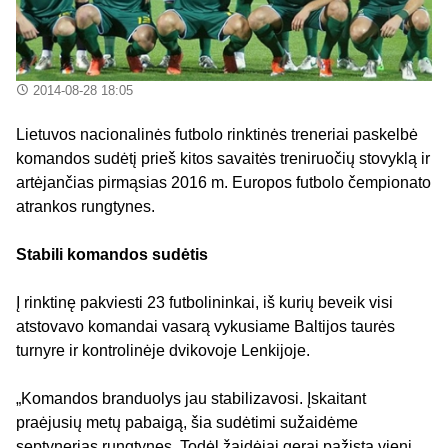
2014-08-28 18:05
Lietuvos nacionalinės futbolo rinktinės treneriai paskelbė
komandos sudėtį prieš kitos savaitės treniruočių stovyklą ir
artėjančias pirmąsias 2016 m. Europos futbolo čempionato
atrankos rungtynes.
Stabili komandos sudėtis
Į rinktinę pakviesti 23 futbolininkai, iš kurių beveik visi
atstovavo komandai vasarą vykusiame Baltijos taurės
turnyre ir kontrolinėje dvikovoje Lenkijoje.
„Komandos branduolys jau stabilizavosi. Įskaitant
praėjusių metų pabaigą, šia sudėtimi sužaidėme
septynerias rungtynes. Todėl žaidėjai gerai pažįsta vieni