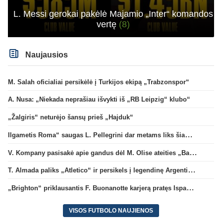
L. Messi gerokai pakėlė Majamio „Inter“ komandos
vertę
(8)
Naujausios
M. Salah oficialiai persikėlė į Turkijos ekipą „Trabzonspor“
A. Nusa: „Niekada neprašiau išvykti iš „RB Leipzig“ klubo“
„Žalgiris“ neturėjo šansų prieš „Hajduk“
Ilgametis Roma“ saugas L. Pellegrini dar metams liks šiame klube
V. Kompany pasisakė apie gandus dėl M. Olise ateities „Bayern“ gretose
T. Almada paliks „Atletico“ ir persikels į legendinę Argentinos ekipą
„Brighton“ priklausantis F. Buonanotte karjerą pratęs Ispanijoje
VISOS FUTBOLO NAUJIENOS