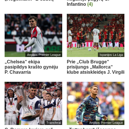
Infantino
(4)
Anglijos Premier League
Ispanijos La Liga
„Chelsea“ ekipa
Prie „Club Brugge“
pasipildys krašto gynėju
prisijungs „Mallorca“
P. Chavarria
klube atsiskleidęs J. Virgili
Transferai
Anglijos Premier League