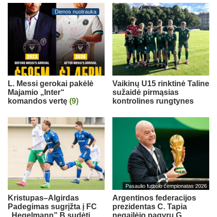
Dienos nuotrauka
L. Messi gerokai pakėlė
Vaikinų U15 rinktinė Taline
Majamio „Inter“
sužaidė pirmąsias
komandos vertę
(9)
kontrolines rungtynes
Pasaulio futbolo čempionatas 2026
Kristupas–Algirdas
Argentinos federacijos
Padegimas sugrįžta į FC
prezidentas C. Tapia
„Hegelmann” B sudėtį
negailėjo pagyrų G.