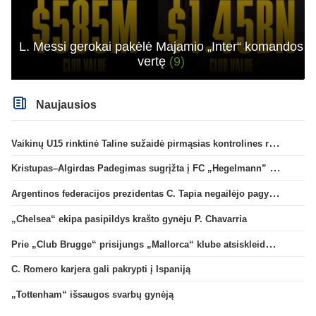
L. Messi gerokai pakėlė Majamio „Inter“ komandos
vertę
(9)
Naujausios
Vaikinų U15 rinktinė Taline sužaidė pirmąsias kontrolines rungtynes
Kristupas–Algirdas Padegimas sugrįžta į FC „Hegelmann” B sudėtį
Argentinos federacijos prezidentas C. Tapia negailėjo pagyrų G. Infantino
„Chelsea“ ekipa pasipildys krašto gynėju P. Chavarria
Prie „Club Brugge“ prisijungs „Mallorca“ klube atsiskleidęs J. Virgili
C. Romero karjera gali pakrypti į Ispaniją
„Tottenham“ išsaugos svarbų gynėją