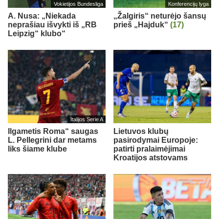
Vokietijos Bundesliga
Konferencijų lyga
A. Nusa: „Niekada
„Žalgiris“ neturėjo šansų
neprašiau išvykti iš „RB
prieš „Hajduk“
(17)
Leipzig“ klubo“
Italijos Serie A
Ilgametis Roma“ saugas
Lietuvos klubų
L. Pellegrini dar metams
pasirodymai Europoje:
liks šiame klube
patirti pralaimėjimai
Kroatijos atstovams