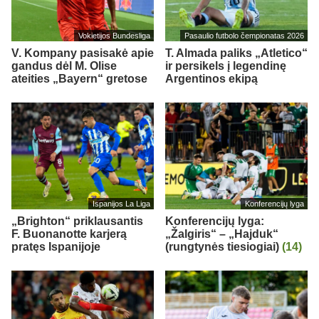
Vokietijos Bundesliga
Pasaulio futbolo čempionatas 2026
V. Kompany pasisakė apie
T. Almada paliks „Atletico“
gandus dėl M. Olise
ir persikels į legendinę
ateities „Bayern“ gretose
Argentinos ekipą
Ispanijos La Liga
Konferencijų lyga
„Brighton“ priklausantis
Konferencijų lyga:
F. Buonanotte karjerą
„Žalgiris“ – „Hajduk“
pratęs Ispanijoje
(rungtynės tiesiogiai)
(14)