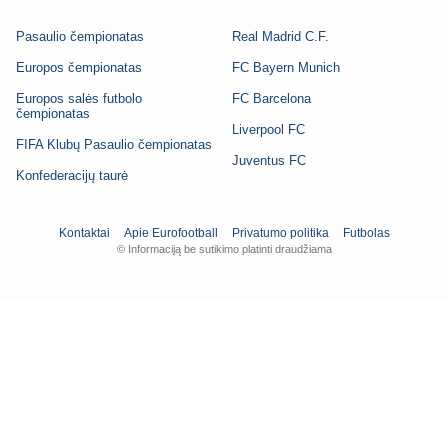
Pasaulio čempionatas
Real Madrid C.F.
Europos čempionatas
FC Bayern Munich
Europos salės futbolo
FC Barcelona
čempionatas
Liverpool FC
FIFA Klubų Pasaulio čempionatas
Juventus FC
Konfederacijų taurė
Kontaktai
Apie Eurofootball
Privatumo politika
Futbolas
© Informaciją be sutikimo platinti draudžiama