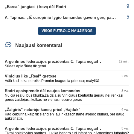
9
„Barca“ jungiasi į kovą dėl Rodri
5
A. Tapinas: „Iš europinio lygio komandos gavom gerų pamokų“
VISOS FUTBOLO NAUJIENOS
Naujausi komentarai
Argentinos federacijos prezidentas C. Tapia negailėjo pagyrų G. Infantino
12 min.
Šūdas apie šūdą tik gerai
Vinicius liks „Real“ gretose
2 val.
Ačiū kad lieka,nereiks Premier league ta princesę matyti😀
Rodri apsisprendė dėl naujos komandos
3 val.
Nu čia realui bus kliurka,žaidžia su Viniciaus kontraktu geriau,nei renkasi
gerus žaidėjus...kolkas ne vienas nebuvo geras
„Žalgiris“ neturėjo šansų prieš „Hajduk“
4 val.
Kad ceburina kaip tik siandien jau ir kazachstane atleido klubas, per daug
aukstinat ji.
Argentinos federacijos prezidentas C. Tapia negailėjo pagyrų G. Infantino
5 val.
Tikrai objektyvios pagiros. Juk ka bendro turi Infantino ir Argentinos futbolas?