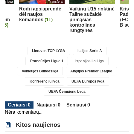
cijų lyga
Transferai
š
Rodri apsisprendė
Vaikinų U15 rinktinė
Krist
io
dėl naujos
Taline sužaidė
Padeg
avom
komandos
(11)
pirmąsias
į FC 
“
(5)
kontrolines
B sudė
rungtynes
Lietuvos TOP LYGA
Italijos Serie A
Prancūzijos Ligue 1
Ispanijos La Liga
Vokietijos Bundesliga
Anglijos Premier League
Konferencijų lyga
UEFA Europos lyga
UEFA Čempionų Lyga
Geriausi 0
Naujausi 0
Seniausi 0
Nėra komentarų...
Kitos naujienos