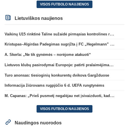
VISOS FUTBOLO NAUJIENOS
Lietuviškos naujienos
Vaikinų U15 rinktinė Taline sužaidė pirmąsias kontrolines rungtynes
Kristupas–Algirdas Padegimas sugrįžta į FC „Hegelmann” B sudėtį
A. Skerla: „Ne tik gynėmės – norėjome atakuoti“
Lietuvos klubų pasirodymai Europoje: patirti pralaimėjimai Kroatijos atstovams
Turo anonsas: tiesioginių konkurentų dvikova Gargžduose
Informacija žiūrovams rugpjūčio 6 d. UEFA rungtynėms
M. Capanas: „Prieš pusmetį negalėjau net įsivaizduoti, kad žaisime prieš „Hajduk“
VISOS FUTBOLO NAUJIENOS
Naudingos nuorodos