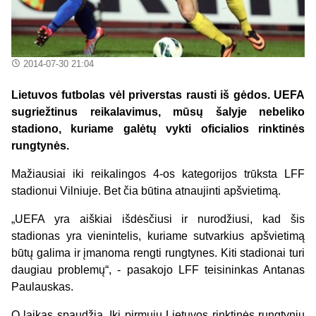
2014-07-30 21:04
Lietuvos futbolas vėl priverstas rausti iš gėdos. UEFA
sugriežtinus reikalavimus, mūsų šalyje nebeliko
stadiono, kuriame galėtų vykti oficialios rinktinės
rungtynės.
Mažiausiai iki reikalingos 4-os kategorijos trūksta LFF
stadionui Vilniuje. Bet čia būtina atnaujinti apšvietimą.
„UEFA yra aiškiai išdėsčiusi ir nurodžiusi, kad šis
stadionas yra vienintelis, kuriame sutvarkius apšvietimą
būtų galima ir įmanoma rengti rungtynes. Kiti stadionai turi
daugiau problemų“, - pasakojo LFF teisininkas Antanas
Paulauskas.
O laikas spaudžia. Iki pirmųjų Lietuvos rinktinės rungtynių