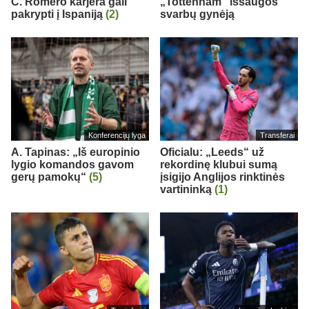
C. Romero karjera gali
„Tottenham“ išsaugos
pakrypti į Ispaniją
(2)
svarbų gynėją
Konferencijų lyga
Transferai
A. Tapinas: „Iš europinio
Oficialu: „Leeds“ už
lygio komandos gavom
rekordinę klubui sumą
gerų pamokų“
(5)
įsigijo Anglijos rinktinės
vartininką
(1)