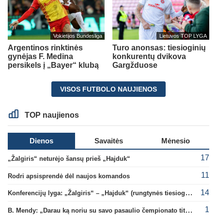
Vokietijos Bundesliga
Lietuvos TOP LYGA
Argentinos rinktinės
Turo anonsas: tiesioginių
gynėjas F. Medina
konkurentų dvikova
persikels į „Bayer“ klubą
Gargžduose
VISOS FUTBOLO NAUJIENOS
TOP naujienos
Dienos
Savaitės
Mėnesio
17
„Žalgiris“ neturėjo šansų prieš „Hajduk“
11
Rodri apsisprendė dėl naujos komandos
14
Konferencijų lyga: „Žalgiris“ – „Hajduk“ (rungtynės tiesiogiai)
1
B. Mendy: „Darau ką noriu su savo pasaulio čempionato titulu“