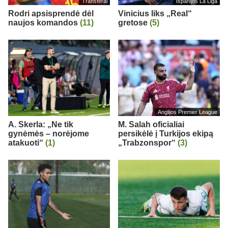
Transferai
Ispanijos La Liga
Rodri apsisprendė dėl
Vinicius liks „Real“
naujos komandos
(11)
gretose
(5)
Anglijos Premier League
A. Skerla: „Ne tik
M. Salah oficialiai
gynėmės – norėjome
persikėlė į Turkijos ekipą
atakuoti“
(1)
„Trabzonspor“
(3)