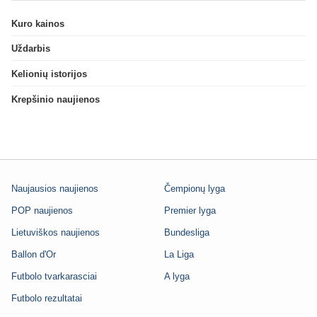
Kuro kainos
Uždarbis
Kelionių istorijos
Krepšinio naujienos
Naujausios naujienos
Čempionų lyga
POP naujienos
Premier lyga
Lietuviškos naujienos
Bundesliga
Ballon d'Or
La Liga
Futbolo tvarkarasciai
A lyga
Futbolo rezultatai