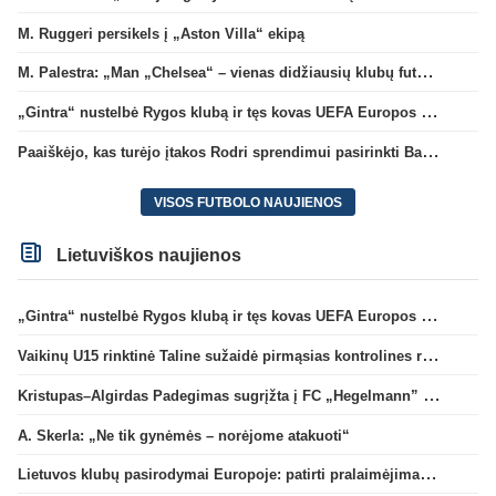
M. Ruggeri persikels į „Aston Villa“ ekipą
M. Palestra: „Man „Chelsea“ – vienas didžiausių klubų futbole“
„Gintra“ nustelbė Rygos klubą ir tęs kovas UEFA Europos taurės atrankoje
Paaiškėjo, kas turėjo įtakos Rodri sprendimui pasirinkti Barselonos pusę
VISOS FUTBOLO NAUJIENOS
Lietuviškos naujienos
„Gintra“ nustelbė Rygos klubą ir tęs kovas UEFA Europos taurės atrankoje
Vaikinų U15 rinktinė Taline sužaidė pirmąsias kontrolines rungtynes
Kristupas–Algirdas Padegimas sugrįžta į FC „Hegelmann” B sudėtį
A. Skerla: „Ne tik gynėmės – norėjome atakuoti“
Lietuvos klubų pasirodymai Europoje: patirti pralaimėjimai Kroatijos atstovams