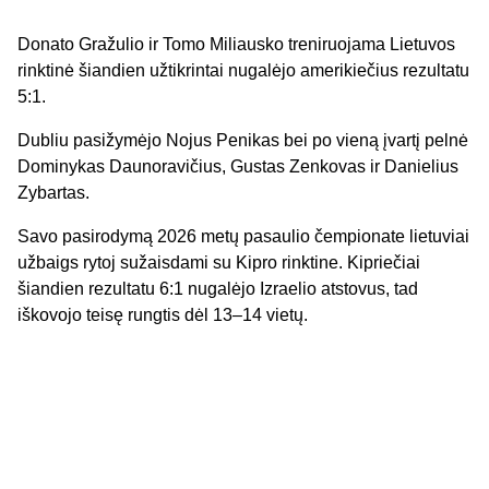
Donato Gražulio ir Tomo Miliausko treniruojama Lietuvos
rinktinė šiandien užtikrintai nugalėjo amerikiečius rezultatu
5:1.
Dubliu pasižymėjo Nojus Penikas bei po vieną įvartį pelnė
Dominykas Daunoravičius, Gustas Zenkovas ir Danielius
Zybartas.
Savo pasirodymą 2026 metų pasaulio čempionate lietuviai
užbaigs rytoj sužaisdami su Kipro rinktine. Kipriečiai
šiandien rezultatu 6:1 nugalėjo Izraelio atstovus, tad
iškovojo teisę rungtis dėl 13–14 vietų.