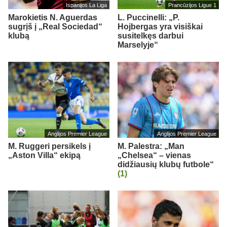
Ispanijos La Liga
Prancūzijos Ligue 1
Marokietis N. Aguerdas
L. Puccinelli: „P.
sugrįš į „Real Sociedad“
Hojbergas yra visiškai
klubą
susitelkęs darbui
Marselyje“
Anglijos Premier League
Anglijos Premier League
M. Ruggeri persikels į
M. Palestra: „Man
„Aston Villa“ ekipą
„Chelsea“ – vienas
didžiausių klubų futbole“
(1)