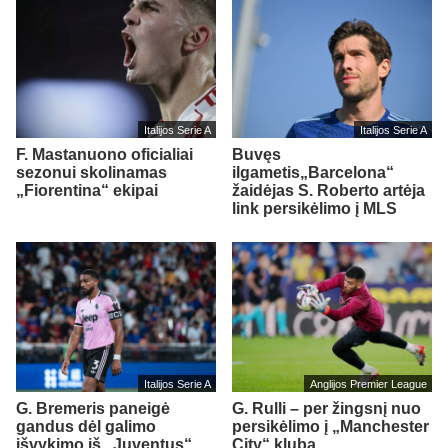
Italijos Serie A
Italijos Serie A
F. Mastanuono oficialiai
Buvęs
sezonui skolinamas
ilgametis„Barcelona“
„Fiorentina“ ekipai
žaidėjas S. Roberto artėja
link persikėlimo į MLS
Italijos Serie A
Anglijos Premier League
G. Bremeris paneigė
G. Rulli – per žingsnį nuo
gandus dėl galimo
persikėlimo į „Manchester
išvykimo iš „Juventus“
City“ klubą