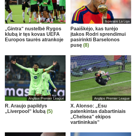
Ispanijos La Liga
„Gintra“ nustelbė Rygos
Paaiškėjo, kas turėjo
klubą ir tęs kovas UEFA
įtakos Rodri sprendimui
Europos taurės atrankoje
pasirinkti Barselonos
pusę
(8)
Anglijos Premier League
Anglijos Premier League
R. Araujo papildys
X. Alonso: „Esu
„Liverpool“ klubą
(5)
patenkintas dabartiniais
„Chelsea“ ekipos
vartininkais“