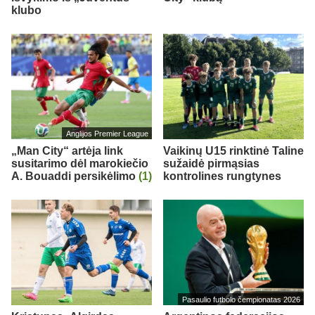
klubo
Anglijos Premier League
„Man City“ artėja link
Vaikinų U15 rinktinė Taline
susitarimo dėl marokiečio
sužaidė pirmąsias
A. Bouaddi persikėlimo
(1)
kontrolines rungtynes
Pasaulio futbolo čempionatas 2026