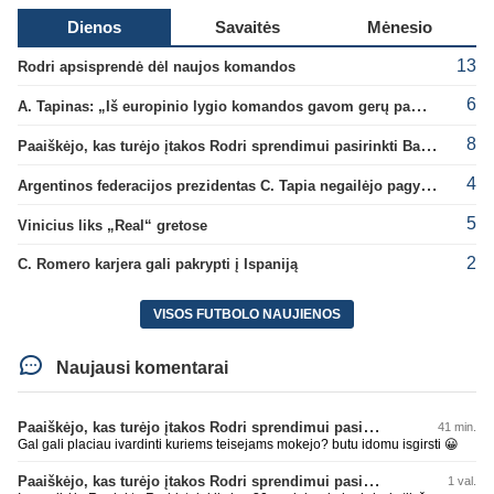
Dienos
Savaitės
Mėnesio
13
Rodri apsisprendė dėl naujos komandos
6
A. Tapinas: „Iš europinio lygio komandos gavom gerų pamokų“
8
Paaiškėjo, kas turėjo įtakos Rodri sprendimui pasirinkti Barselonos pusę
4
Argentinos federacijos prezidentas C. Tapia negailėjo pagyrų G. Infantino
5
Vinicius liks „Real“ gretose
2
C. Romero karjera gali pakrypti į Ispaniją
VISOS FUTBOLO NAUJIENOS
Naujausi komentarai
Paaiškėjo, kas turėjo įtakos Rodri sprendimui pasirinkti Barselonos pusę
41 min.
Gal gali placiau ivardinti kuriems teisejams mokejo? butu idomu isgirsti 😀
Paaiškėjo, kas turėjo įtakos Rodri sprendimui pasirinkti Barselonos pusę
1 val.