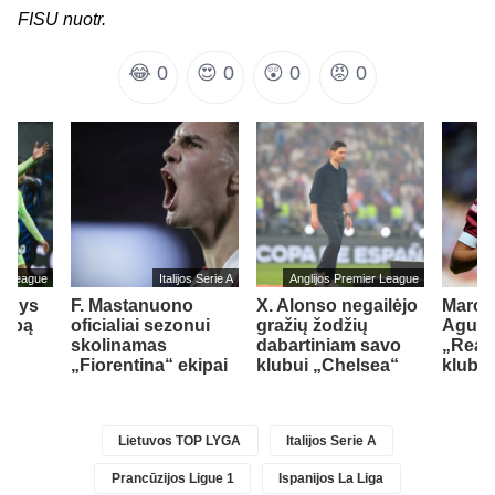
FISU nuotr.
😂
0
😍
0
😲
0
😡
0
er League
Italijos Serie A
Anglijos Premier League
ildys
F. Mastanuono
X. Alonso negailėjo
Maroki
lubą
oficialiai sezonui
gražių žodžių
Aguerd
skolinamas
dabartiniam savo
„Real
„Fiorentina“ ekipai
klubui „Chelsea“
klubą
Lietuvos TOP LYGA
Italijos Serie A
Prancūzijos Ligue 1
Ispanijos La Liga