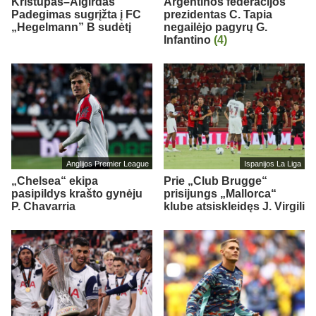
Kristupas–Algirdas
Argentinos federacijos
Padegimas sugrįžta į FC
prezidentas C. Tapia
„Hegelmann” B sudėtį
negailėjo pagyrų G.
Infantino
(4)
Anglijos Premier League
Ispanijos La Liga
„Chelsea“ ekipa
Prie „Club Brugge“
pasipildys krašto gynėju
prisijungs „Mallorca“
P. Chavarria
klube atsiskleidęs J. Virgili