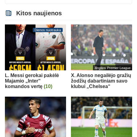
Kitos naujienos
Dienos nuotrauka
Anglijos Premier League
L. Messi gerokai pakėlė
X. Alonso negailėjo gražių
Majamio „Inter“
žodžių dabartiniam savo
komandos vertę
(10)
klubui „Chelsea“