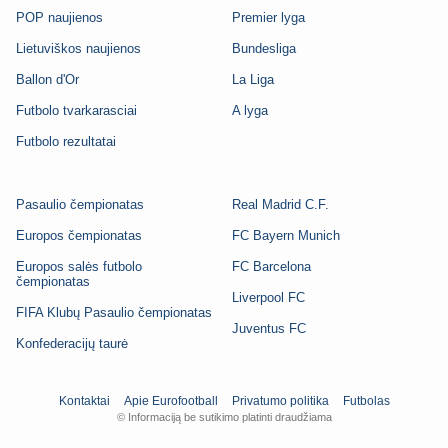
POP naujienos
Premier lyga
Lietuviškos naujienos
Bundesliga
Ballon d'Or
La Liga
Futbolo tvarkarasciai
A lyga
Futbolo rezultatai
Pasaulio čempionatas
Real Madrid C.F.
Europos čempionatas
FC Bayern Munich
Europos salės futbolo
FC Barcelona
čempionatas
Liverpool FC
FIFA Klubų Pasaulio čempionatas
Juventus FC
Konfederacijų taurė
Kontaktai
Apie Eurofootball
Privatumo politika
Futbolas
© Informaciją be sutikimo platinti draudžiama