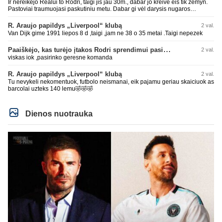
Ir nereikėjo Realui to Rodri, taigi jis jau 30m., dabar jo kreivė eis tik žemyn.
Pastoviai traumuojasi paskutiniu metu. Dabar gi vėl darysis nugaros
operaciją, tai kada grįš į aikštę? Po pusės metų? Ne ne ačiū. Viskas gerai,
Real turi ir geresnių opcijų, Mauras viską sustatys į vietas. Jeigu jis iš tikro
R. Araujo papildys „Liverpool“ klubą
2 val.
būtų buvęs reikalingas, Perezas būtų ir pasiėmęs seniai. Beja ir ManCity, ne
Van Dijk gime 1991 liepos 8 d ,taigi ,jam ne 38 o 35 metai .Taigi nepezek
šiaip sau paleidžia jį. Sėkmės jam Barcoje, galės su savo korešais iš
rinktinės kartu pažaisti karjeros saulėlydyje.
Paaiškėjo, kas turėjo įtakos Rodri sprendimui pasirinkti Barselonos pusę
2 val.
viskas iok ,pasirinko geresne komanda
R. Araujo papildys „Liverpool“ klubą
2 val.
Tu nevykeli nekomentuok, futbolo neismanai, eik pajamu geriau skaiciuok as
barcolai uzteks 140 lemu🤣🤣🤣
Dienos nuotrauka