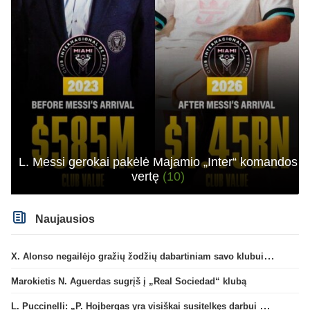
L. Messi gerokai pakėlė Majamio „Inter“ komandos
vertę
(10)
Naujausios
X. Alonso negailėjo gražių žodžių dabartiniam savo klubui „Chelsea“
Marokietis N. Aguerdas sugrįš į „Real Sociedad“ klubą
L. Puccinelli: „P. Hojbergas yra visiškai susitelkęs darbui Marselyje“