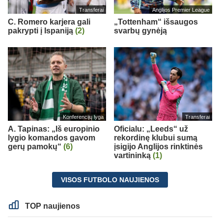
Transferai
Anglijos Premier League
C. Romero karjera gali
„Tottenham“ išsaugos
pakrypti į Ispaniją
(2)
svarbų gynėją
Konferencijų lyga
Transferai
A. Tapinas: „Iš europinio
Oficialu: „Leeds“ už
lygio komandos gavom
rekordinę klubui sumą
gerų pamokų“
(6)
įsigijo Anglijos rinktinės
vartininką
(1)
VISOS FUTBOLO NAUJIENOS
TOP naujienos