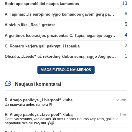
13
Rodri apsisprendė dėl naujos komandos
6
A. Tapinas: „Iš europinio lygio komandos gavom gerų pamokų“
5
Vinicius liks „Real“ gretose
4
Argentinos federacijos prezidentas C. Tapia negailėjo pagyrų G. Infantino
2
C. Romero karjera gali pakrypti į Ispaniją
1
Oficialu: „Leeds“ už rekordinę klubui sumą įsigijo Anglijos rinktinės vartininką
VISOS FUTBOLO NAUJIENOS
Naujausi komentarai
R. Araujo papildys „Liverpool“ klubą
26 min.
Uz magvaira getesniu nera 🤣
R. Araujo papildys „Liverpool“ klubą
1 val.
Gerai varzovams, van daikas 38 metu ir sitas kiauras kaip retis, gali but
nepadoriu skaiciu isvysim 🤣🤣