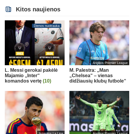
Kitos naujienos
Dienos nuotrauka
Anglijos Premier League
L. Messi gerokai pakėlė
M. Palestra: „Man
Majamio „Inter“
„Chelsea“ – vienas
komandos vertę
(10)
didžiausių klubų futbole“
Ispanijos La Liga
Anglijos Premier League