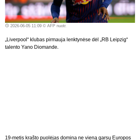
2026-06-05 11:09
© AFP nuotr.
„Liverpool“ klubas pirmauja lenktynėse dėl „RB Leipzig“
talento Yano Diomande.
19-metis krašto puolėjas domina ne vieną garsų Europos