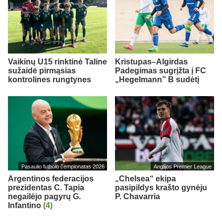
Vaikinų U15 rinktinė Taline
Kristupas–Algirdas
sužaidė pirmąsias
Padegimas sugrįžta į FC
kontrolines rungtynes
„Hegelmann” B sudėtį
Pasaulio futbolo čempionatas 2026
Anglijos Premier League
Argentinos federacijos
„Chelsea“ ekipa
prezidentas C. Tapia
pasipildys krašto gynėju
negailėjo pagyrų G.
P. Chavarria
Infantino
(4)