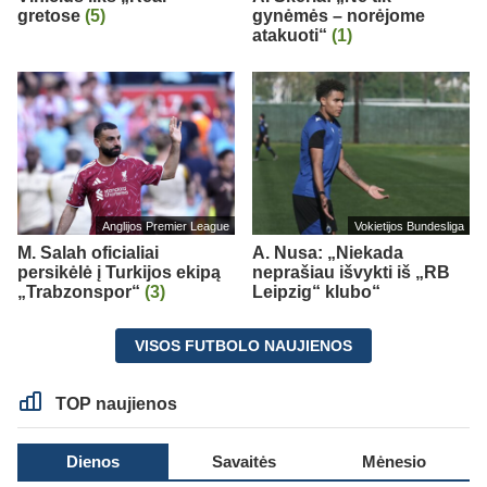
gretose
(5)
gynėmės – norėjome
atakuoti“
(1)
Anglijos Premier League
Vokietijos Bundesliga
M. Salah oficialiai
A. Nusa: „Niekada
persikėlė į Turkijos ekipą
neprašiau išvykti iš „RB
„Trabzonspor“
(3)
Leipzig“ klubo“
VISOS FUTBOLO NAUJIENOS
TOP naujienos
Dienos
Savaitės
Mėnesio