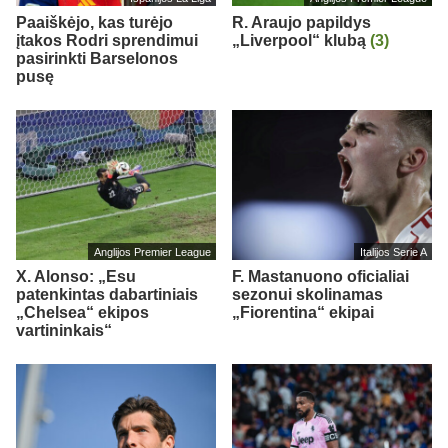
Paaiškėjo, kas turėjo
R. Araujo papildys
įtakos Rodri sprendimui
„Liverpool“ klubą
(3)
pasirinkti Barselonos
pusę
Anglijos Premier League
Italijos Serie A
X. Alonso: „Esu
F. Mastanuono oficialiai
patenkintas dabartiniais
sezonui skolinamas
„Chelsea“ ekipos
„Fiorentina“ ekipai
vartininkais“