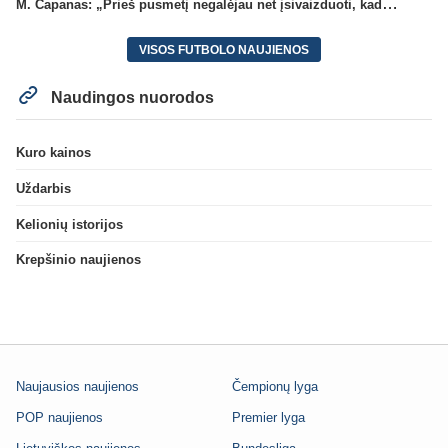
M. Capanas: „Prieš pusmetį negalėjau net įsivaizduoti, kad žaisime prieš „Hajduk“
VISOS FUTBOLO NAUJIENOS
Naudingos nuorodos
Kuro kainos
Uždarbis
Kelionių istorijos
Krepšinio naujienos
Naujausios naujienos
Čempionų lyga
POP naujienos
Premier lyga