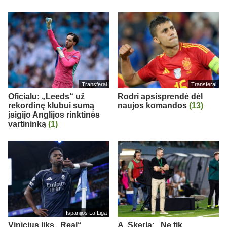
Transferai
Transferai
Oficialu: „Leeds“ už
Rodri apsisprendė dėl
rekordinę klubui sumą
naujos komandos
(13)
įsigijo Anglijos rinktinės
vartininką
(1)
Ispanijos La Liga
Vinicius liks „Real“
A. Skerla: „Ne tik