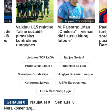
jos Serie A
Anglijos Premier League
Vaikinų U15 rinktinė
M. Palestra: „Man
Paaišk
us dėl
Taline sužaidė
„Chelsea“ – vienas
turėjo
mo iš
pirmąsias
didžiausių klubų
spren
lubo
kontrolines
futbole“
pasiri
rungtynes
Barse
Lietuvos TOP LYGA
Italijos Serie A
Prancūzijos Ligue 1
Ispanijos La Liga
Vokietijos Bundesliga
Anglijos Premier League
Konferencijų lyga
UEFA Europos lyga
UEFA Čempionų Lyga
Geriausi 0
Naujausi 0
Seniausi 0
Nėra komentarų...