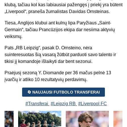
klubą, tačiau kol kas labiausiai pažengęs į priekį yra būtent
„Liverpool“, praneša žurnalistas Davidas Ornsteinas.
Tiesa, Anglijos klubui ant kulnų lipa Paryžiaus „Saint-
Germain“, tačiau Prancūzijos ekipa dar nesiima aktyvių
veiksmų.
Pats „RB Leipzig“, pasak D. Ornsteino, nėra
suinteresuotas šią vasarą žūtbūt parduoti savo talento ir
tikisi jį komandoje išlaikyti dar bent sezonui.
Praėjusį sezoną Y. Diomande per 36 mačus pelnė 13
įvarčių ir atliko 10 rezultatyvių perdavimų.
🔄 NAUJAUSI FUTBOLO TRANSFERAI
#Transferai
#Leipzig RB
#Liverpool FC