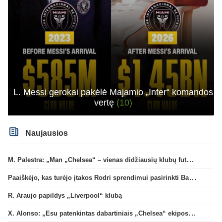
L. Messi gerokai pakėlė Majamio „Inter“ komandos
vertę
(10)
Naujausios
M. Palestra: „Man „Chelsea“ – vienas didžiausių klubų futbole“
Paaiškėjo, kas turėjo įtakos Rodri sprendimui pasirinkti Barselonos pusę
R. Araujo papildys „Liverpool“ klubą
X. Alonso: „Esu patenkintas dabartiniais „Chelsea“ ekipos vartininkais“