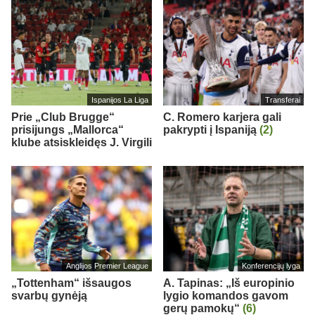
Ispanijos La Liga
Transferai
Prie „Club Brugge“
C. Romero karjera gali
prisijungs „Mallorca“
pakrypti į Ispaniją
(2)
klube atsiskleidęs J. Virgili
Anglijos Premier League
Konferencijų lyga
„Tottenham“ išsaugos
A. Tapinas: „Iš europinio
svarbų gynėją
lygio komandos gavom
gerų pamokų“
(6)