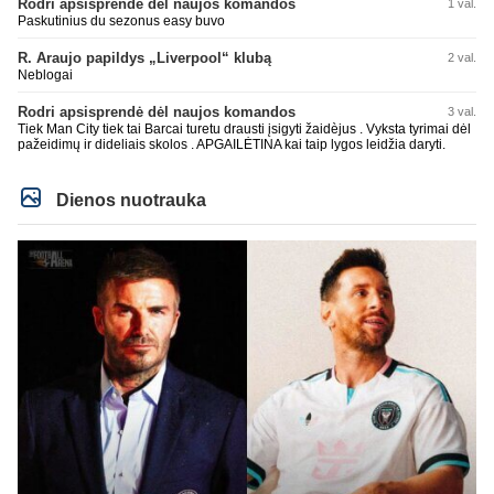
Rodri apsisprendė dėl naujos komandos
1 val.
Paskutinius du sezonus easy buvo
R. Araujo papildys „Liverpool“ klubą
2 val.
Neblogai
Rodri apsisprendė dėl naujos komandos
3 val.
Tiek Man City tiek tai Barcai turetu drausti įsigyti žaidèjus . Vyksta tyrimai dėl
pažeidimų ir dideliais skolos . APGAILĖTINA kai taip lygos leidžia daryti.
Dienos nuotrauka