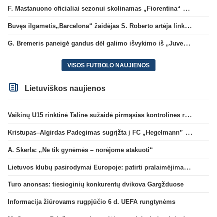
F. Mastanuono oficialiai sezonui skolinamas „Fiorentina“ ekipai
Buvęs ilgametis„Barcelona“ žaidėjas S. Roberto artėja link persikėlimo į MLS
G. Bremeris paneigė gandus dėl galimo išvykimo iš „Juventus“ klubo
VISOS FUTBOLO NAUJIENOS
Lietuviškos naujienos
Vaikinų U15 rinktinė Taline sužaidė pirmąsias kontrolines rungtynes
Kristupas–Algirdas Padegimas sugrįžta į FC „Hegelmann” B sudėtį
A. Skerla: „Ne tik gynėmės – norėjome atakuoti“
Lietuvos klubų pasirodymai Europoje: patirti pralaimėjimai Kroatijos atstovams
Turo anonsas: tiesioginių konkurentų dvikova Gargžduose
Informacija žiūrovams rugpjūčio 6 d. UEFA rungtynėms