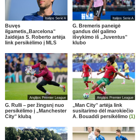
Italijos Serie A
Italijos Serie A
Buvęs
G. Bremeris paneigė
ilgametis„Barcelona“
gandus dėl galimo
žaidėjas S. Roberto artėja
išvykimo iš „Juventus“
link persikėlimo į MLS
klubo
Anglijos Premier League
Anglijos Premier League
G. Rulli – per žingsnį nuo
„Man City“ artėja link
persikėlimo į „Manchester
susitarimo dėl marokiečio
City“ klubą
A. Bouaddi persikėlimo
(1)