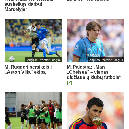
susitelkęs darbui
Marselyje“
Anglijos Premier League
Anglijos Premier League
M. Ruggeri persikels į
M. Palestra: „Man
„Aston Villa“ ekipą
„Chelsea“ – vienas
didžiausių klubų futbole“
(2)