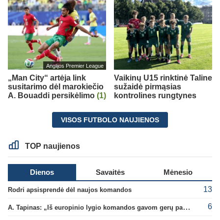
Anglijos Premier League
„Man City“ artėja link
Vaikinų U15 rinktinė Taline
susitarimo dėl marokiečio
sužaidė pirmąsias
A. Bouaddi persikėlimo
(1)
kontrolines rungtynes
VISOS FUTBOLO NAUJIENOS
TOP naujienos
Dienos
Savaitės
Mėnesio
13
Rodri apsisprendė dėl naujos komandos
6
A. Tapinas: „Iš europinio lygio komandos gavom gerų pamokų“