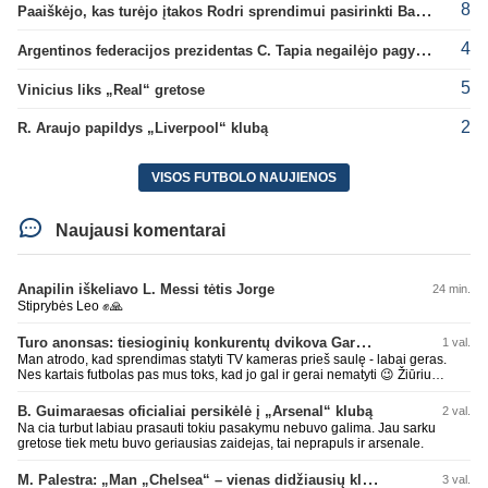
8
Paaiškėjo, kas turėjo įtakos Rodri sprendimui pasirinkti Barselonos pusę
4
Argentinos federacijos prezidentas C. Tapia negailėjo pagyrų G. Infantino
5
Vinicius liks „Real“ gretose
2
R. Araujo papildys „Liverpool“ klubą
VISOS FUTBOLO NAUJIENOS
Naujausi komentarai
Anapilin iškeliavo L. Messi tėtis Jorge
24 min.
Stiprybės Leo ✊🙏
Turo anonsas: tiesioginių konkurentų dvikova Gargžduose
1 val.
Man atrodo, kad sprendimas statyti TV kameras prieš saulę - labai geras.
Nes kartais futbolas pas mus toks, kad jo gal ir gerai nematyti 😉 Žiūriu
transliaciją iš DG stadiono, tai negaliu atsidžiaugt tribūnos vaizdu - tuščia,
kaip alaus butelys, kurį ką tik išmaukiau. Linkėjimai Tadui (slapyvardžiu „apie
B. Guimaraesas oficialiai persikėlė į „Arsenal“ klubą
2 val.
nieką“), kuris kiek girdėjau, įpūtė akis varvinančių transliacijų dvasią 😀
Na cia turbut labiau prasauti tokiu pasakymu nebuvo galima. Jau sarku
gretose tiek metu buvo geriausias zaidejas, tai neprapuls ir arsenale.
M. Palestra: „Man „Chelsea“ – vienas didžiausių klubų futbole“
3 val.