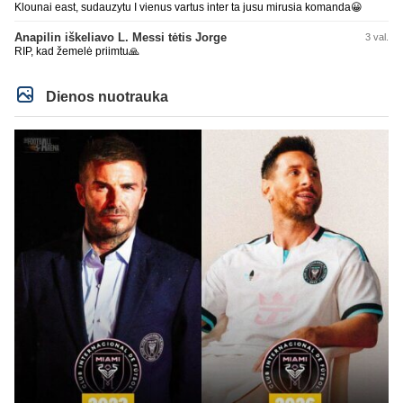
Klounai east, sudauzytu I vienus vartus inter ta jusu mirusia komanda😀
Anapilin iškeliavo L. Messi tėtis Jorge
3 val.
RIP, kad žemelė priimtu🙏
Dienos nuotrauka