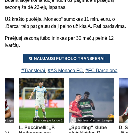
Būtent šioje komandoje nuomos pagrindais praėjusį
sezoną žaidė 23-ejų ispanas.
Už krašto puolėją „Monaco“ sumokės 11 mln. eurų, o
„Barca“ taip pat gautų dalį pelno už kitą A. Fati pardavimą.
Praėjusį sezoną futbolininkas per 30 mačų pelnė 12
įvarčių.
🔄 NAUJAUSI FUTBOLO TRANSFERAI
#Transferai
#AS Monaco FC
#FC Barcelona
s La Liga
Prancūzijos Ligue 1
Anglijos Premier League
L. Puccinelli: „P.
„Sporting“ klube
D. Si
įš į
Hojbergas yra
atsiskleidęs O.
„Esam