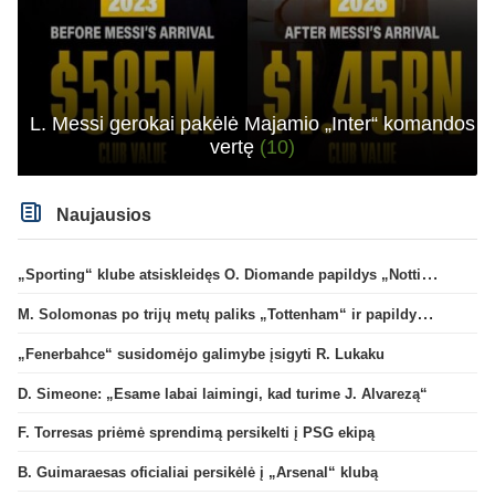
L. Messi gerokai pakėlė Majamio „Inter“ komandos
vertę
(10)
Naujausios
„Sporting“ klube atsiskleidęs O. Diomande papildys „Nottingham“ gretas
M. Solomonas po trijų metų paliks „Tottenham“ ir papildys „West Ham“ klubą
„Fenerbahce“ susidomėjo galimybe įsigyti R. Lukaku
D. Simeone: „Esame labai laimingi, kad turime J. Alvarezą“
F. Torresas priėmė sprendimą persikelti į PSG ekipą
B. Guimaraesas oficialiai persikėlė į „Arsenal“ klubą