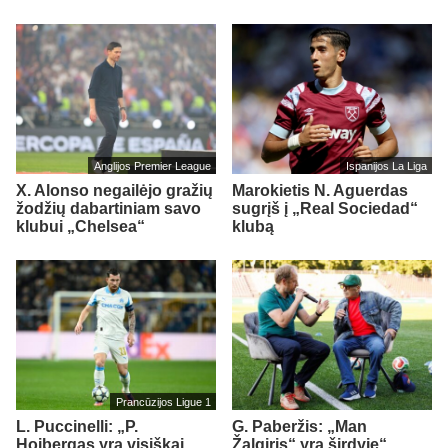
Anglijos Premier League
Ispanijos La Liga
X. Alonso negailėjo gražių
Marokietis N. Aguerdas
žodžių dabartiniam savo
sugrįš į „Real Sociedad“
klubui „Chelsea“
klubą
Prancūzijos Ligue 1
L. Puccinelli: „P.
G. Paberžis: „Man
Hojbergas yra visiškai
Žalgiris“ yra širdyje“