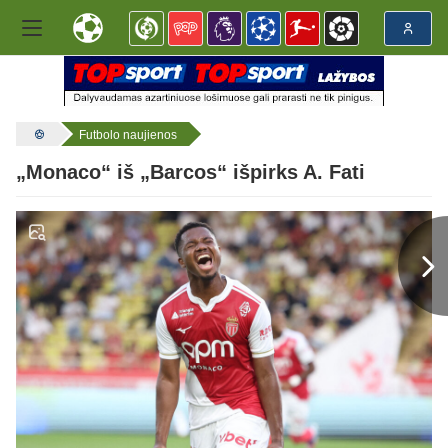
Futbolo naujienos
„Monaco“ iš „Barcos“ išpirks A. Fati