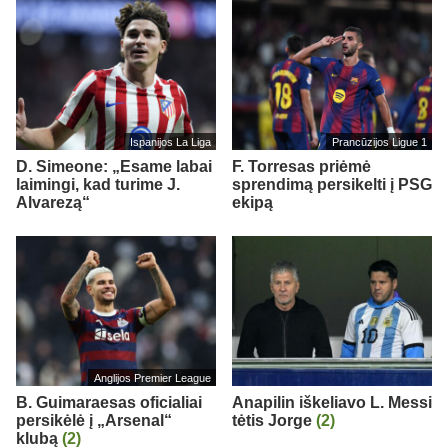
Ispanijos La Liga
Prancūzijos Ligue 1
D. Simeone: „Esame labai
F. Torresas priėmė
laimingi, kad turime J.
sprendimą persikelti į PSG
Alvarezą“
ekipą
Anglijos Premier League
B. Guimaraesas oficialiai
Anapilin iškeliavo L. Messi
persikėlė į „Arsenal“
tėtis Jorge
(2)
klubą
(2)