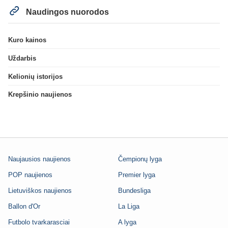
Naudingos nuorodos
Kuro kainos
Uždarbis
Kelionių istorijos
Krepšinio naujienos
Naujausios naujienos
Čempionų lyga
POP naujienos
Premier lyga
Lietuviškos naujienos
Bundesliga
Ballon d'Or
La Liga
Futbolo tvarkarasciai
A lyga