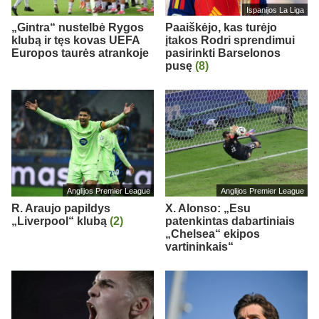
Ispanijos La Liga
„Gintra“ nustelbė Rygos
Paaiškėjo, kas turėjo
klubą ir tęs kovas UEFA
įtakos Rodri sprendimui
Europos taurės atrankoje
pasirinkti Barselonos
pusę
(8)
Anglijos Premier League
Anglijos Premier League
R. Araujo papildys
X. Alonso: „Esu
„Liverpool“ klubą
(2)
patenkintas dabartiniais
„Chelsea“ ekipos
vartininkais“