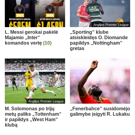
Anglijos Premier League
L. Messi gerokai pakėlė
„Sporting“ klube
Majamio „Inter“
atsiskleidęs O. Diomande
komandos vertę
(10)
papildys „Nottingham“
gretas
Anglijos Premier League
M. Solomonas po trijų
„Fenerbahce“ susidomėjo
metų paliks „Tottenham“
galimybe įsigyti R. Lukaku
ir papildys „West Ham“
klubą