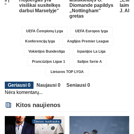
ad“
visiškai susitelkęs
Diomande papildys
laimin
darbui Marselyje“
„Nottingham“
J. Alv
gretas
UEFA Čempionų Lyga
UEFA Europos lyga
Konferencijų lyga
Anglijos Premier League
Vokietijos Bundesliga
Ispanijos La Liga
Prancūzijos Ligue 1
Italijos Serie A
Lietuvos TOP LYGA
Geriausi 0
Naujausi 0
Seniausi 0
Nėra komentarų...
Kitos naujienos
Dienos nuotrauka