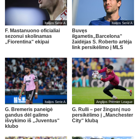
Italijos Serie A
Italijos Serie A
F. Mastanuono oficialiai
Buvęs
sezonui skolinamas
ilgametis„Barcelona“
„Fiorentina“ ekipai
žaidėjas S. Roberto artėja
link persikėlimo į MLS
Italijos Serie A
Anglijos Premier League
G. Bremeris paneigė
G. Rulli – per žingsnį nuo
gandus dėl galimo
persikėlimo į „Manchester
išvykimo iš „Juventus“
City“ klubą
klubo