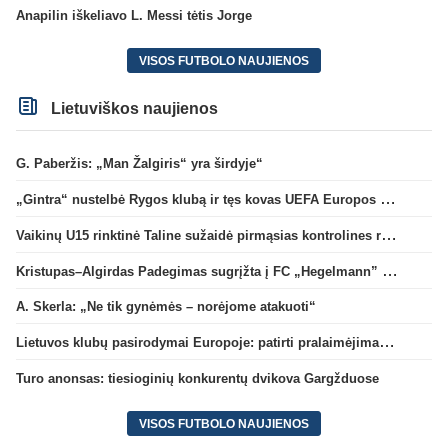
Anapilin iškeliavo L. Messi tėtis Jorge
VISOS FUTBOLO NAUJIENOS
Lietuviškos naujienos
G. Paberžis: „Man Žalgiris“ yra širdyje“
„Gintra“ nustelbė Rygos klubą ir tęs kovas UEFA Europos taurės atrankoje
Vaikinų U15 rinktinė Taline sužaidė pirmąsias kontrolines rungtynes
Kristupas–Algirdas Padegimas sugrįžta į FC „Hegelmann” B sudėtį
A. Skerla: „Ne tik gynėmės – norėjome atakuoti“
Lietuvos klubų pasirodymai Europoje: patirti pralaimėjimai Kroatijos atstovams
Turo anonsas: tiesioginių konkurentų dvikova Gargžduose
VISOS FUTBOLO NAUJIENOS