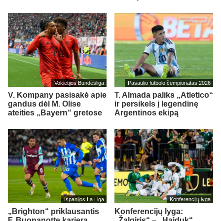
Vokietijos Bundesliga
Pasaulio futbolo čempionatas 2026
V. Kompany pasisakė apie
T. Almada paliks „Atletico“
gandus dėl M. Olise
ir persikels į legendinę
ateities „Bayern“ gretose
Argentinos ekipą
Ispanijos La Liga
Konferencijų lyga
„Brighton“ priklausantis
Konferencijų lyga:
F. Buonanotte karjerą
„Žalgiris“ – „Hajduk“