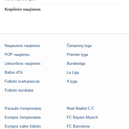
Krepšinio naujienos
Naujausios naujienos
Čempionų lyga
POP naujienos
Premier lyga
Lietuviškos naujienos
Bundesliga
Ballon d'Or
La Liga
Futbolo tvarkarasciai
A lyga
Futbolo rezultatai
Pasaulio čempionatas
Real Madrid C.F.
Europos čempionatas
FC Bayern Munich
Europos salės futbolo
FC Barcelona