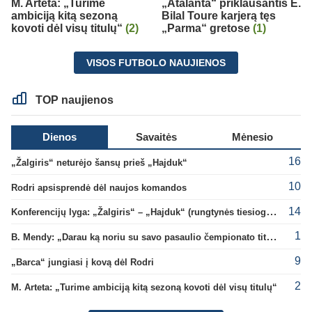
M. Arteta: „Turime
„Atalanta“ priklausantis E.
ambiciją kitą sezoną
Bilal Toure karjerą tęs
kovoti dėl visų titulų“
(2)
„Parma“ gretose
(1)
VISOS FUTBOLO NAUJIENOS
TOP naujienos
Dienos
Savaitės
Mėnesio
16
„Žalgiris“ neturėjo šansų prieš „Hajduk“
10
Rodri apsisprendė dėl naujos komandos
14
Konferencijų lyga: „Žalgiris“ – „Hajduk“ (rungtynės tiesiogiai)
1
B. Mendy: „Darau ką noriu su savo pasaulio čempionato titulu“
9
„Barca“ jungiasi į kovą dėl Rodri
2
M. Arteta: „Turime ambiciją kitą sezoną kovoti dėl visų titulų“