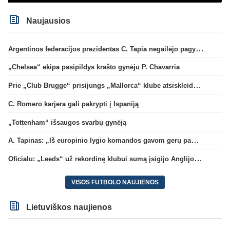
Naujausios
Argentinos federacijos prezidentas C. Tapia negailėjo pagyrų G. Infantino
„Chelsea“ ekipa pasipildys krašto gynėju P. Chavarria
Prie „Club Brugge“ prisijungs „Mallorca“ klube atsiskleidęs J. Virgili
C. Romero karjera gali pakrypti į Ispaniją
„Tottenham“ išsaugos svarbų gynėją
A. Tapinas: „Iš europinio lygio komandos gavom gerų pamokų“
Oficialu: „Leeds“ už rekordinę klubui sumą įsigijo Anglijos rinktinės vartininką
VISOS FUTBOLO NAUJIENOS
Lietuviškos naujienos