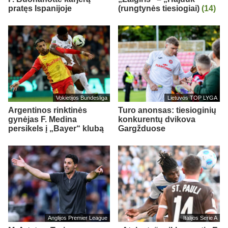
pratęs Ispanijoje
(rungtynės tiesiogiai)
(14)
Vokietijos Bundesliga
Lietuvos TOP LYGA
Argentinos rinktinės
Turo anonsas: tiesioginių
gynėjas F. Medina
konkurentų dvikova
persikels į „Bayer“ klubą
Gargžduose
Anglijos Premier League
Italijos Serie A