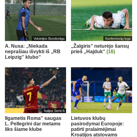
Vokietijos Bundesliga
Konferencijų lyga
A. Nusa: „Niekada
„Žalgiris“ neturėjo šansų
neprašiau išvykti iš „RB
prieš „Hajduk“
(16)
Leipzig“ klubo“
Italijos Serie A
Ilgametis Roma“ saugas
Lietuvos klubų
L. Pellegrini dar metams
pasirodymai Europoje:
liks šiame klube
patirti pralaimėjimai
Kroatijos atstovams