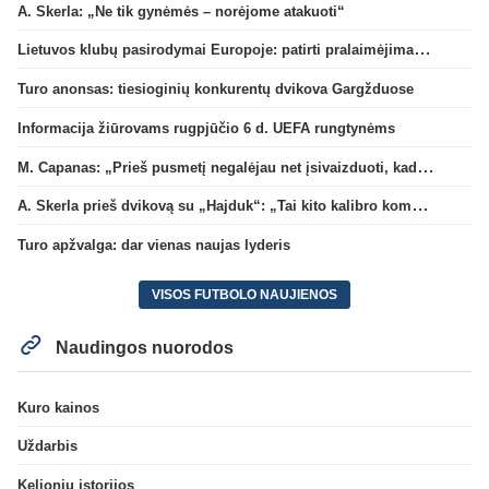
A. Skerla: „Ne tik gynėmės – norėjome atakuoti“
Lietuvos klubų pasirodymai Europoje: patirti pralaimėjimai Kroatijos atstovams
Turo anonsas: tiesioginių konkurentų dvikova Gargžduose
Informacija žiūrovams rugpjūčio 6 d. UEFA rungtynėms
M. Capanas: „Prieš pusmetį negalėjau net įsivaizduoti, kad žaisime prieš „Hajduk“
A. Skerla prieš dvikovą su „Hajduk“: „Tai kito kalibro komanda“
Turo apžvalga: dar vienas naujas lyderis
VISOS FUTBOLO NAUJIENOS
Naudingos nuorodos
Kuro kainos
Uždarbis
Kelionių istorijos