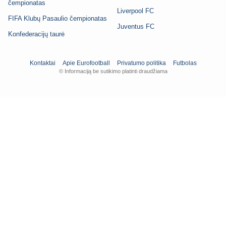
čempionatas
Liverpool FC
FIFA Klubų Pasaulio čempionatas
Juventus FC
Konfederacijų taurė
Kontaktai
Apie Eurofootball
Privatumo politika
Futbolas
© Informaciją be sutikimo platinti draudžiama