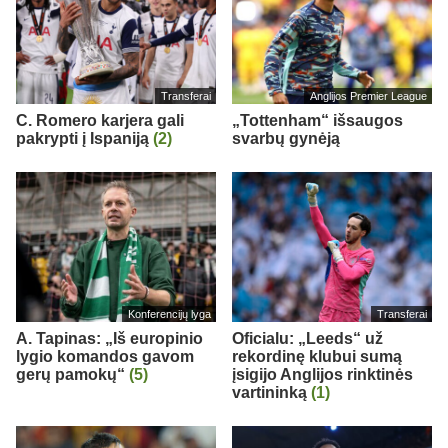
Transferai
Anglijos Premier League
C. Romero karjera gali
„Tottenham“ išsaugos
pakrypti į Ispaniją
(2)
svarbų gynėją
Konferencijų lyga
Transferai
A. Tapinas: „Iš europinio
Oficialu: „Leeds“ už
lygio komandos gavom
rekordinę klubui sumą
gerų pamokų“
(5)
įsigijo Anglijos rinktinės
vartininką
(1)