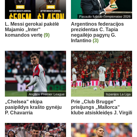
Pasaulio futbolo čempionatas 2026
L. Messi gerokai pakėlė
Argentinos federacijos
Majamio „Inter“
prezidentas C. Tapia
komandos vertę
(9)
negailėjo pagyrų G.
Infantino
(3)
Anglijos Premier League
Ispanijos La Liga
„Chelsea“ ekipa
Prie „Club Brugge“
pasipildys krašto gynėju
prisijungs „Mallorca“
P. Chavarria
klube atsiskleidęs J. Virgili