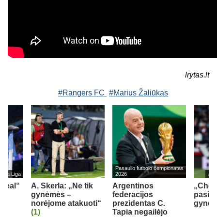
lrytas.lt
#Rangers FC
#Marius Žaliūkas
Pasaulio futbolo čempionatas
s La Liga
2026
Ang
„Real“
A. Skerla: „Ne tik
Argentinos
„Chel
gynėmės –
federacijos
pasipi
norėjome atakuoti“
prezidentas C.
gynėju
(1)
Tapia negailėjo