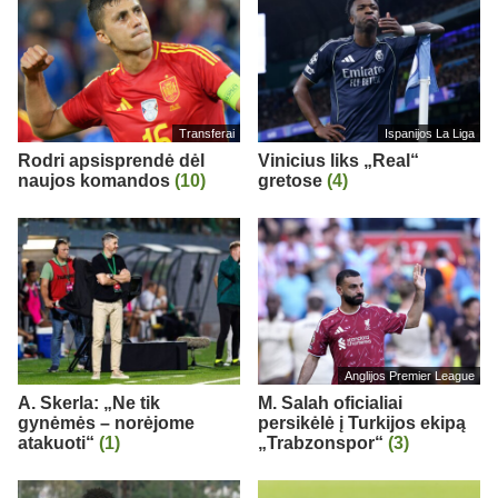
Transferai
Ispanijos La Liga
Rodri apsisprendė dėl
Vinicius liks „Real“
naujos komandos
(10)
gretose
(4)
Anglijos Premier League
A. Skerla: „Ne tik
M. Salah oficialiai
gynėmės – norėjome
persikėlė į Turkijos ekipą
atakuoti“
(1)
„Trabzonspor“
(3)