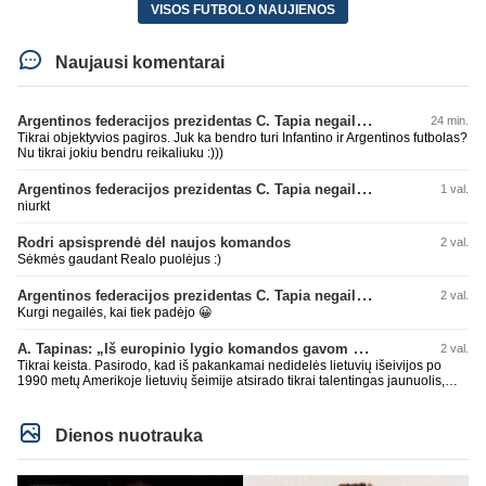
VISOS FUTBOLO NAUJIENOS
Naujausi komentarai
Argentinos federacijos prezidentas C. Tapia negailėjo pagyrų G. Infantino
24 min.
Tikrai objektyvios pagiros. Juk ka bendro turi Infantino ir Argentinos futbolas?
Nu tikrai jokiu bendru reikaliuku :)))
Argentinos federacijos prezidentas C. Tapia negailėjo pagyrų G. Infantino
1 val.
niurkt
Rodri apsisprendė dėl naujos komandos
2 val.
Sėkmės gaudant Realo puolėjus :)
Argentinos federacijos prezidentas C. Tapia negailėjo pagyrų G. Infantino
2 val.
Kurgi negailės, kai tiek padėjo 😀
A. Tapinas: „Iš europinio lygio komandos gavom gerų pamokų“
2 val.
Tikrai keista. Pasirodo, kad iš pakankamai nedidelės lietuvių išeivijos po
1990 metų Amerikoje lietuvių šeimije atsirado tikrai talentingas jaunuolis,
mokantis apsivesti abejomis kojomis, mokantis visokiausių ’fintų’, stiprus
fiziškai, kurio nepastumsi kaip Golubicko, t. y. gerai išsilaikantis ant kojų
kovoje, dar ir antrame aukšte neblogai atrodantis, greitai priimantis
Dienos nuotrauka
dažniausiai teisingus sprendimus, ir dar turintis neblogą greitį. O Lietuvoje
net tokie talentai ’uždera’ gal kartą per dešimtmetį ar du. Bet iš 1-2
aukštesnio lygio žaidėjų rimtos rinktinės nesulipdysi...