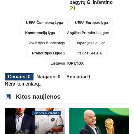
pagyrų G. Infantino
(3)
UEFA Čempionų Lyga
UEFA Europos lyga
Konferencijų lyga
Anglijos Premier League
Vokietijos Bundesliga
Ispanijos La Liga
Prancūzijos Ligue 1
Italijos Serie A
Lietuvos TOP LYGA
Geriausi 0
Naujausi 0
Seniausi 0
Nėra komentarų...
Kitos naujienos
Dienos nuotrauka