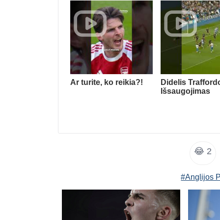
Ar turite, ko reikia?!
Didelis Trafford
Išsaugojimas
😂
2
#Anglijos 