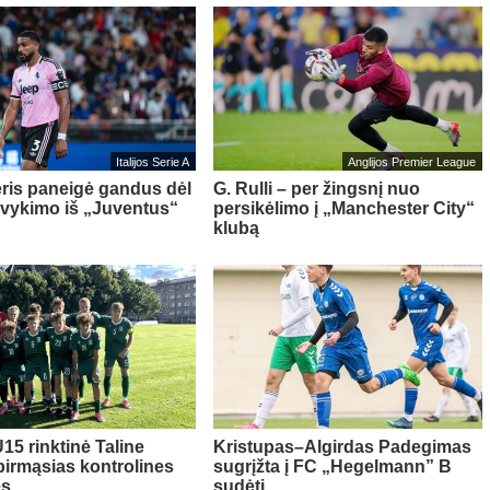
Italijos Serie A
Anglijos Premier League
ris paneigė gandus dėl
G. Rulli – per žingsnį nuo
švykimo iš „Juventus“
persikėlimo į „Manchester City“
klubą
15 rinktinė Taline
Kristupas–Algirdas Padegimas
pirmąsias kontrolines
sugrįžta į FC „Hegelmann” B
es
sudėtį