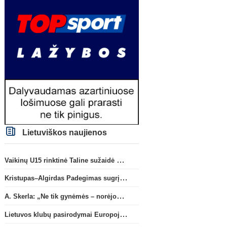
Lietuviškos naujienos
Vaikinų U15 rinktinė Taline sužaidė pirmąsias kontrolines rungtynes
Kristupas–Algirdas Padegimas sugrįžta į FC „Hegelmann” B sudėtį
A. Skerla: „Ne tik gynėmės – norėjome atakuoti“
Lietuvos klubų pasirodymai Europoje: patirti pralaimėjimai Kroatijos atstovams