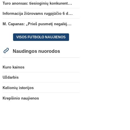
Turo anonsas: tiesioginių konkurentų dvikova Gargžduose
Informacija žiūrovams rugpjūčio 6 d. UEFA rungtynėms
M. Capanas: „Prieš pusmetį negalėjau net įsivaizduoti, kad žaisime prieš „Hajduk“
VISOS FUTBOLO NAUJIENOS
Naudingos nuorodos
Kuro kainos
Uždarbis
Kelionių istorijos
Krepšinio naujienos