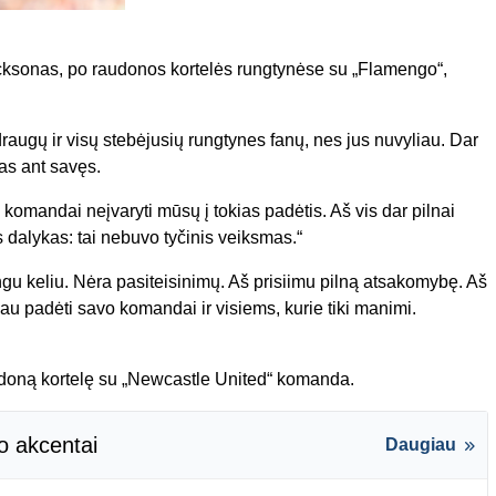
ksonas, po raudonos kortelės rungtynėse su „Flamengo“,
raugų ir visų stebėjusių rungtynes fanų, nes jus nuvyliau. Dar
tas ant savęs.
komandai neįvaryti mūsų į tokias padėtis. Aš vis dar pilnai
as dalykas: tai nebuvo tyčinis veiksmas.“
gu keliu. Nėra pasiteisinimų. Aš prisiimu pilną atsakomybę. Aš
iau padėti savo komandai ir visiems, kurie tiki manimi.
audoną kortelę su „Newcastle United“ komanda.
o akcentai
Daugiau