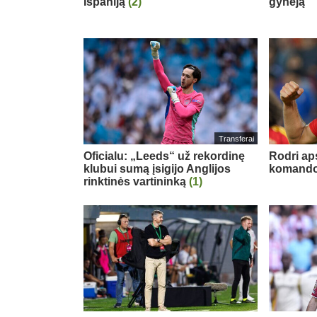
Ispaniją
(2)
gynėją
Transferai
Oficialu: „Leeds“ už rekordinę
Rodri ap
klubui sumą įsigijo Anglijos
komand
rinktinės vartininką
(1)