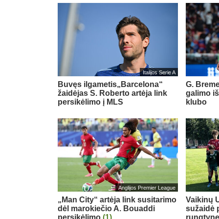
Italijos Serie A
Buvęs ilgametis„Barcelona“
G. Breme
žaidėjas S. Roberto artėja link
galimo i
persikėlimo į MLS
klubo
Anglijos Premier League
„Man City“ artėja link susitarimo
Vaikinų U
dėl marokiečio A. Bouaddi
sužaidė 
persikėlimo
(1)
rungtyn