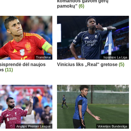
komandos gavom gerų
pamokų“
(6)
Transferai
Ispanijos La Liga
sisprendė dėl naujos
Vinicius liks „Real“ gretose
(5)
os
(11)
Anglijos Premier League
Vokietijos Bundesliga