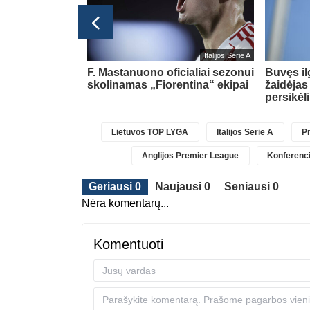
Italijos Serie A
das Padegimas
F. Mastanuono oficialiai sezonui
Buvęs i
egelmann” B
skolinamas „Fiorentina“ ekipai
žaidėjas
persikėl
Lietuvos TOP LYGA
Italijos Serie A
Pr
Anglijos Premier League
Konferenci
Geriausi 0
Naujausi 0
Seniausi 0
Nėra komentarų...
Komentuoti