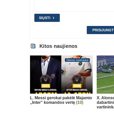
SIŲSTI
PRISIJUNGT
Kitos naujienos
Dienos nuotrauka
L. Messi gerokai pakėlė Majamio
X. Alons
„Inter“ komandos vertę
(10)
dabartin
vartinink