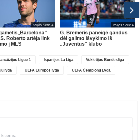
Italijos Serie A
Italijos Serie A
lgametis„Barcelona“
G. Bremeris paneigė gandus
 S. Roberto artėja link
dėl galimo išvykimo iš
imo į MLS
„Juventus“ klubo
ancūzijos Ligue 1
Ispanijos La Liga
Vokietijos Bundesliga
jų lyga
UEFA Europos lyga
UEFA Čempionų Lyga