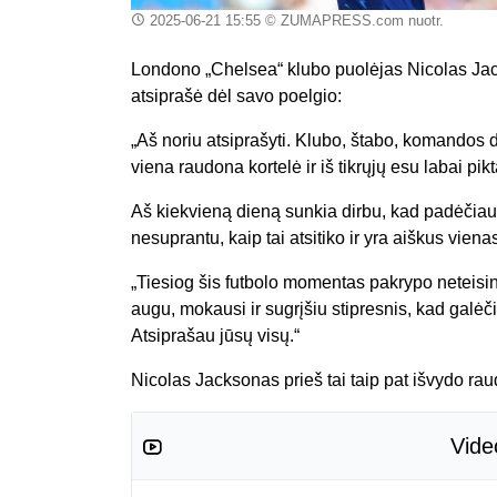
2025-06-21 15:55
© ZUMAPRESS.com nuotr.
Londono „Chelsea“ klubo puolėjas Nicolas Jac
atsiprašė dėl savo poelgio:
„Aš noriu atsiprašyti. Klubo, štabo, komandos d
viena raudona kortelė ir iš tikrųjų esu labai pik
Aš kiekvieną dieną sunkia dirbu, kad padėčiau 
nesuprantu, kaip tai atsitiko ir yra aiškus vien
„Tiesiog šis futbolo momentas pakrypo neteisin
augu, mokausi ir sugrįšiu stipresnis, kad galėč
Atsiprašau jūsų visų.“
Nicolas Jacksonas prieš tai taip pat išvydo r
Vide