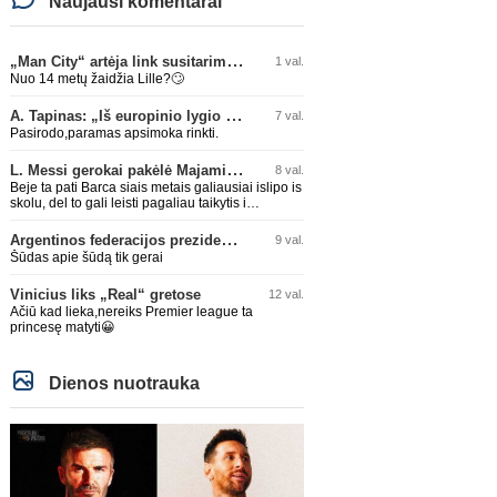
Naujausi komentarai
„Man City“ artėja link susitarimo dėl marokiečio A. Bouaddi persikėlimo
1 val.
Nuo 14 metų žaidžia Lille?🙄
A. Tapinas: „Iš europinio lygio komandos gavom gerų pamokų“
7 val.
Pasirodo,paramas apsimoka rinkti.
L. Messi gerokai pakėlė Majamio „Inter“ komandos vertę
8 val.
Beje ta pati Barca siais metais galiausiai islipo is
skolu, del to gali leisti pagaliau taikytis i
komandos pildyma ka ir daro su Adeyemi, Rodri,
visa Julian Alvarez saga.
Argentinos federacijos prezidentas C. Tapia negailėjo pagyrų G. Infantino
9 val.
Šūdas apie šūdą tik gerai
Vinicius liks „Real“ gretose
12 val.
Ačiū kad lieka,nereiks Premier league ta
princesę matyti😀
Dienos nuotrauka