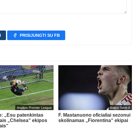
I
PRISIJUNGTI SU FB
Anglijos Premier League
Italijos Serie A
o: „Esu patenkintas
F. Mastanuono oficialiai sezonui
iais „Chelsea“ ekipos
skolinamas „Fiorentina“ ekipai
ais“