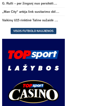
G. Rulli – per žingsnį nuo persikėlimo į „Manchester City“ klubą
„Man City“ artėja link susitarimo dėl marokiečio A. Bouaddi persikėlimo
Anglijos Premier League
Anglijos Premi
Vaikinų U15 rinktinė Taline sužaidė pirmąsias kontrolines rungtynes
G. Rulli – per žingsnį nuo
„Man City“ artėja link
persikėlimo į „Manchester City“
susitarimo dėl marokieči
VISOS FUTBOLO NAUJIENOS
klubą
Bouaddi persikėlimo
(1)