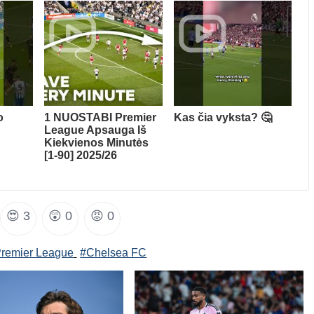
o
1 NUOSTABI Premier
Kas čia vyksta? 🤔
League Apsauga Iš
Kiekvienos Minutės
[1-90] 2025/26
😍
3
😲
0
😡
0
Premier League
#Chelsea FC