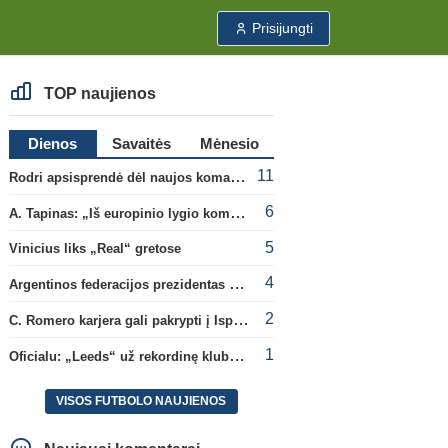
Prisijungti
TOP naujienos
Dienos
Savaitės
Mėnesio
11
Rodri apsisprendė dėl naujos komandos
6
A. Tapinas: „Iš europinio lygio komandos gavom gerų pamokų“
5
Vinicius liks „Real“ gretose
4
Argentinos federacijos prezidentas C. Tapia negailėjo pagyrų G. Infantino
2
C. Romero karjera gali pakrypti į Ispaniją
1
Oficialu: „Leeds“ už rekordinę klubui sumą įsigijo Anglijos rinktinės vartininką
VISOS FUTBOLO NAUJIENOS