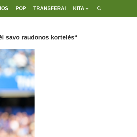
NOS
POP
TRANSFERAI
KITA
ėl savo raudonos kortelės“