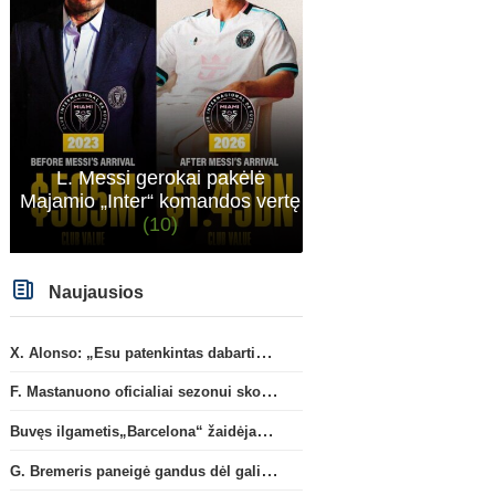
L. Messi gerokai pakėlė
Majamio „Inter“ komandos vertę
(10)
Naujausios
X. Alonso: „Esu patenkintas dabartiniais „Chelsea“ ekipos vartininkais“
F. Mastanuono oficialiai sezonui skolinamas „Fiorentina“ ekipai
Buvęs ilgametis„Barcelona“ žaidėjas S. Roberto artėja link persikėlimo į MLS
G. Bremeris paneigė gandus dėl galimo išvykimo iš „Juventus“ klubo