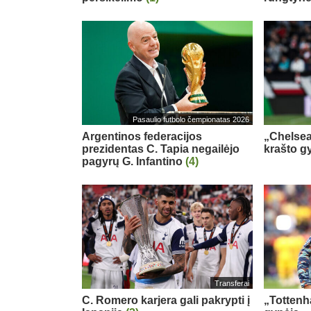
Pasaulio futbolo čempionatas 2026
Argentinos federacijos
„Chelsea
prezidentas C. Tapia negailėjo
krašto g
pagyrų G. Infantino
(4)
Transferai
C. Romero karjera gali pakrypti į
„Tottenh