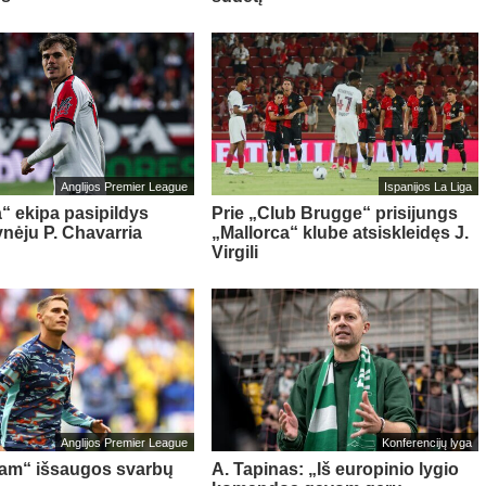
Anglijos Premier League
Ispanijos La Liga
“ ekipa pasipildys
Prie „Club Brugge“ prisijungs
ynėju P. Chavarria
„Mallorca“ klube atsiskleidęs J.
Virgili
Anglijos Premier League
Konferencijų lyga
am“ išsaugos svarbų
A. Tapinas: „Iš europinio lygio