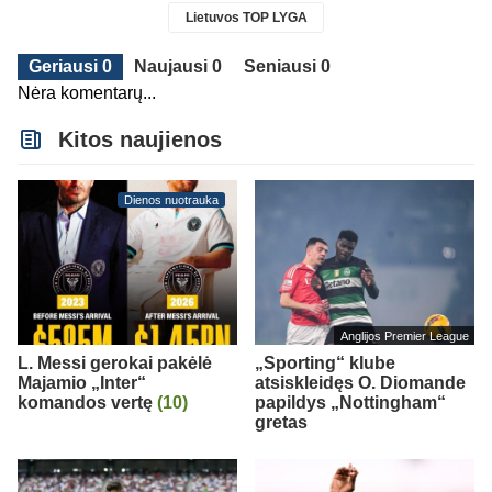
Lietuvos TOP LYGA
Geriausi 0
Naujausi 0
Seniausi 0
Nėra komentarų...
Kitos naujienos
Dienos nuotrauka
Anglijos Premier League
L. Messi gerokai pakėlė
„Sporting“ klube
Majamio „Inter“
atsiskleidęs O. Diomande
komandos vertę
(10)
papildys „Nottingham“
gretas