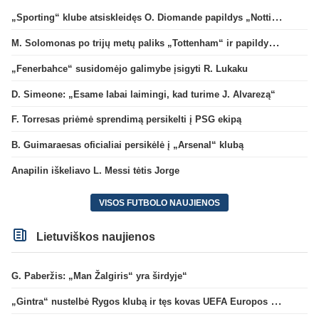
„Sporting“ klube atsiskleidęs O. Diomande papildys „Nottingham“ gretas
M. Solomonas po trijų metų paliks „Tottenham“ ir papildys „West Ham“ klubą
„Fenerbahce“ susidomėjo galimybe įsigyti R. Lukaku
D. Simeone: „Esame labai laimingi, kad turime J. Alvarezą“
F. Torresas priėmė sprendimą persikelti į PSG ekipą
B. Guimaraesas oficialiai persikėlė į „Arsenal“ klubą
Anapilin iškeliavo L. Messi tėtis Jorge
VISOS FUTBOLO NAUJIENOS
Lietuviškos naujienos
G. Paberžis: „Man Žalgiris“ yra širdyje“
„Gintra“ nustelbė Rygos klubą ir tęs kovas UEFA Europos taurės atrankoje