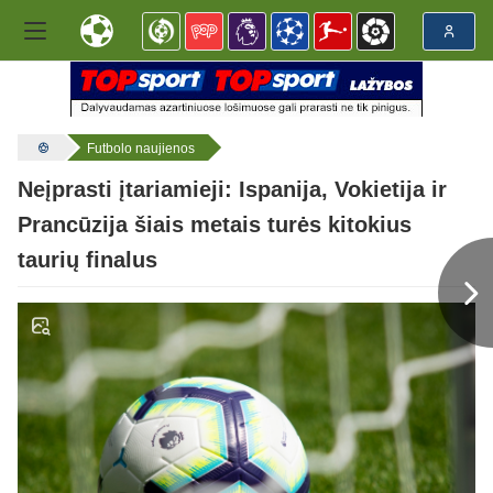
Futbolo naujienos
Neįprasti įtariamieji: Ispanija, Vokietija ir
Prancūzija šiais metais turės kitokius
taurių finalus