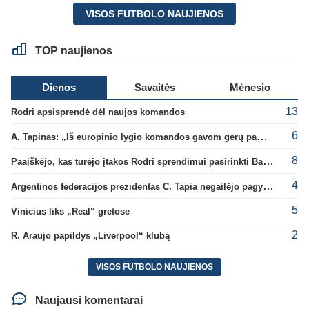
VISOS FUTBOLO NAUJIENOS
TOP naujienos
Dienos
Savaitės
Mėnesio
13
Rodri apsisprendė dėl naujos komandos
6
A. Tapinas: „Iš europinio lygio komandos gavom gerų pamokų“
8
Paaiškėjo, kas turėjo įtakos Rodri sprendimui pasirinkti Barselonos pusę
4
Argentinos federacijos prezidentas C. Tapia negailėjo pagyrų G. Infantino
5
Vinicius liks „Real“ gretose
2
R. Araujo papildys „Liverpool“ klubą
VISOS FUTBOLO NAUJIENOS
Naujausi komentarai