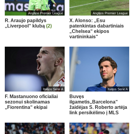
Anglijos Premier League
Anglijos Premier League
R. Araujo papildys
X. Alonso: „Esu
„Liverpool“ klubą
(2)
patenkintas dabartiniais
„Chelsea“ ekipos
vartininkais“
Italijos Serie A
Italijos Serie A
F. Mastanuono oficialiai
Buvęs
sezonui skolinamas
ilgametis„Barcelona“
„Fiorentina“ ekipai
žaidėjas S. Roberto artėja
link persikėlimo į MLS