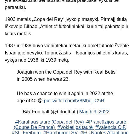
yra akivaizdžiai seniausia, visada praktiškai vykusi be
pertraukų.
1903 metais „Copa del Rey“ įvyko pirmąsykį. Pirmajį titulą
iškovojo Bilbao „Athletic“ futbolininkai, kurie tai pakartojo ir
kitais metais.
1937 ir 1938 buvo vieninteliai metai, kuomet futbolo šventė
Ispanijoje nevyko. To priežastis – Ispanijos pilietinis karas,
vykęs nuo 1936 iki 1939 metų.
Joaquín won the Copa del Rey with Real Betis
in 2005 when he was 23.
He has a chance to win it again in 2022 at the
age of 40 😲
pic.twitter.com/fV8MhqTC5R
— B/R Football (@brfootball)
March 3, 2022
#Karaliaus taurė (Copa del Rey)
#Prancūzijos taurė
(Coupe De France)
#Vokietijos taurė
#Valencia C.F.
#SC Freiburg
#Hamburger SV
#FC Nantes Atlantique