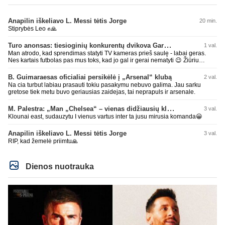
Anapilin iškeliavo L. Messi tėtis Jorge
20 min.
Stiprybės Leo ✊🙏
Turo anonsas: tiesioginių konkurentų dvikova Gargžduose
1 val.
Man atrodo, kad sprendimas statyti TV kameras prieš saulę - labai geras.
Nes kartais futbolas pas mus toks, kad jo gal ir gerai nematyti 😉 Žiūriu
transliaciją iš DG stadiono, tai negaliu atsidžiaugt tribūnos vaizdu - tuščia,
kaip alaus butelys, kurį ką tik išmaukiau. Linkėjimai Tadui (slapyvardžiu „apie
B. Guimaraesas oficialiai persikėlė į „Arsenal“ klubą
2 val.
nieką“), kuris kiek girdėjau, įpūtė akis varvinančių transliacijų dvasią 😀
Na cia turbut labiau prasauti tokiu pasakymu nebuvo galima. Jau sarku
gretose tiek metu buvo geriausias zaidejas, tai neprapuls ir arsenale.
M. Palestra: „Man „Chelsea“ – vienas didžiausių klubų futbole“
3 val.
Klounai east, sudauzytu I vienus vartus inter ta jusu mirusia komanda😀
Anapilin iškeliavo L. Messi tėtis Jorge
3 val.
RIP, kad žemelė priimtu🙏
Dienos nuotrauka