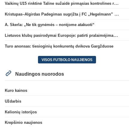
Vaikinų U15 rinktinė Taline sužaidė pirmąsias kontrolines rungtynes
Kristupas–Algirdas Padegimas sugrįžta į FC „Hegelmann” B sudėtį
A. Skerla: „Ne tik gynėmės – norėjome atakuoti“
Lietuvos klubų pasirodymai Europoje: patirti pralaimėjimai Kroatijos atstovams
Turo anonsas: tiesioginių konkurentų dvikova Gargžduose
VISOS FUTBOLO NAUJIENOS
Naudingos nuorodos
Kuro kainos
Uždarbis
Kelionių istorijos
Krepšinio naujienos