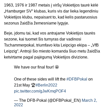
1963, 1976 ir 1987 metais į viršų Vokietijos taurė kėlė
„Hamburger SV“ klubas, kuris vis dar lieka legendiniu
Vokietijos klubu, nepaisant to, kad kelis pastaruosius
sezonus žaidžia žemesniame lygyje.
Beje, įdomu tai, kad vos antrajame Vokietijos taurės
sezone, kai tuomet šis turnyras dar vadinosi
Tschammerpokal, triumfavo kita Leipcigo ekipa – „VfB
Leipzig“. Antroji šio miesto komanda šiuo metu žaidžia
ketvirtame pagal pajėgumą Vokietijos divizione.
We have our final four! 🤩
One of these sides will lift the
#DFBPokal
on
21st May 🏆
#Berlin2022
pic.twitter.com/gJwKmqPOF4
— The DFB-Pokal (@DFBPokal_EN)
March 2,
2022