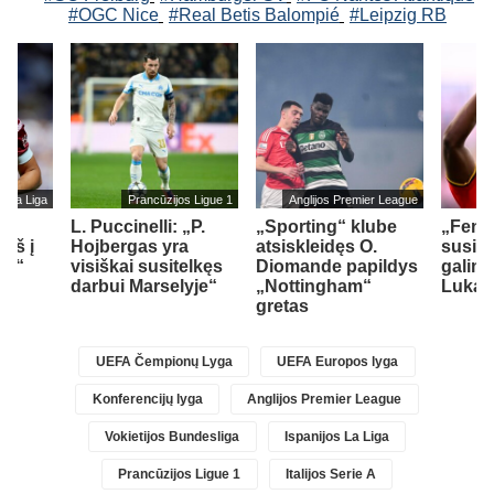
#OGC Nice
#Real Betis Balompié
#Leipzig RB
s La Liga
Prancūzijos Ligue 1
Anglijos Premier League
L. Puccinelli: „P.
„Sporting“ klube
„Fene
įš į
Hojbergas yra
atsiskleidęs O.
susid
ad“
visiškai susitelkęs
Diomande papildys
galimy
darbui Marselyje“
„Nottingham“
Lukak
gretas
UEFA Čempionų Lyga
UEFA Europos lyga
Konferencijų lyga
Anglijos Premier League
Vokietijos Bundesliga
Ispanijos La Liga
Prancūzijos Ligue 1
Italijos Serie A