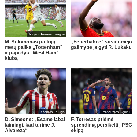
Anglijos Premier League
M. Solomonas po trijų
„Fenerbahce“ susidomėjo
metų paliks „Tottenham“
galimybe įsigyti R. Lukaku
ir papildys „West Ham“
klubą
Ispanijos La Liga
Prancūzijos Ligue 1
D. Simeone: „Esame labai
F. Torresas priėmė
laimingi, kad turime J.
sprendimą persikelti į PSG
Alvarezą“
ekipą