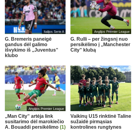
Italijos Serie A
Anglijos Premier League
G. Bremeris paneigė
G. Rulli – per žingsnį nuo
gandus dėl galimo
persikėlimo į „Manchester
išvykimo iš „Juventus“
City“ klubą
klubo
Anglijos Premier League
„Man City“ artėja link
Vaikinų U15 rinktinė Taline
susitarimo dėl marokiečio
sužaidė pirmąsias
A. Bouaddi persikėlimo
(1)
kontrolines rungtynes