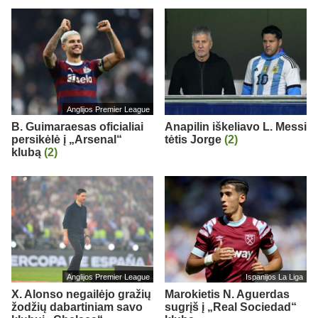
Anglijos Premier League
B. Guimaraesas oficialiai
Anapilin iškeliavo L. Messi
persikėlė į „Arsenal“
tėtis Jorge
(2)
klubą
(2)
Anglijos Premier League
Ispanijos La Liga
X. Alonso negailėjo gražių
Marokietis N. Aguerdas
žodžių dabartiniam savo
sugrįš į „Real Sociedad“