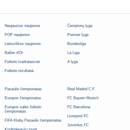
Naujausios naujienos
Čempionų lyga
POP naujienos
Premier lyga
Lietuviškos naujienos
Bundesliga
Ballon d'Or
La Liga
Futbolo tvarkarasciai
A lyga
Futbolo rezultatai
Pasaulio čempionatas
Real Madrid C.F.
Europos čempionatas
FC Bayern Munich
Europos salės futbolo
FC Barcelona
čempionatas
Liverpool FC
FIFA Klubų Pasaulio čempionatas
Juventus FC
Konfederacijų taurė