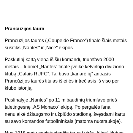
Prancūzijos taurė
Prancūzijos taurės („Coupe de France“) finale šiais metais
susitiks „Nantes“ ir „Nice“ ekipos.
Paskutinį kartą viena iš šių komandų triumfavo 2000
metais – tuomet „Nantes“ finale įveikė ketvirtojo diviziono
klubą „Calais RUFC“. Tai buvo „kanarėlių“ antrasis
Prancūzijos taurės titulas iš eilės ir trečiasis iš viso per
klubo istoriją.
Pusfinalyje „Nantes“ po 11 m baudinių triumfavo prieš
taletingesnę „AS Monaco“ ekipą. Po pergalės fanai
nenulaikė džiaugsmo ir užplūdo stadioną, švęsdami kartu
su savo komandos futbolininkais (matoma nuotraukoje).