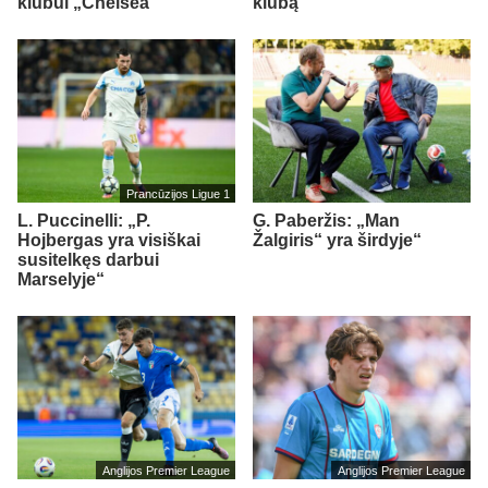
klubui „Chelsea“
klubą
Prancūzijos Ligue 1
L. Puccinelli: „P.
G. Paberžis: „Man
Hojbergas yra visiškai
Žalgiris“ yra širdyje“
susitelkęs darbui
Marselyje“
Anglijos Premier League
Anglijos Premier League