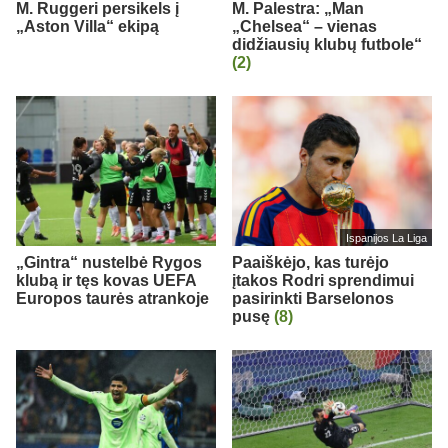
M. Ruggeri persikels į
M. Palestra: „Man
„Aston Villa“ ekipą
„Chelsea“ – vienas
didžiausių klubų futbole“
(2)
Ispanijos La Liga
„Gintra“ nustelbė Rygos
Paaiškėjo, kas turėjo
klubą ir tęs kovas UEFA
įtakos Rodri sprendimui
Europos taurės atrankoje
pasirinkti Barselonos
pusę
(8)