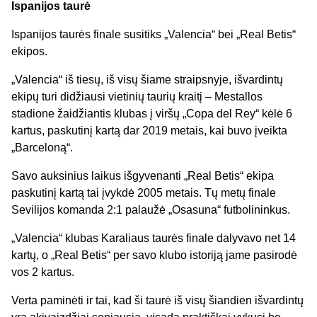
Ispanijos taurė
Ispanijos taurės finale susitiks „Valencia“ bei „Real Betis“
ekipos.
„Valencia“ iš tiesų, iš visų šiame straipsnyje, išvardintų
ekipų turi didžiausi vietinių taurių kraitį – Mestallos
stadione žaidžiantis klubas į viršų „Copa del Rey“ kėlė 6
kartus, paskutinį kartą dar 2019 metais, kai buvo įveikta
„Barceloną“.
Savo auksinius laikus išgyvenanti „Real Betis“ ekipa
paskutinį kartą tai įvykdė 2005 metais. Tų metų finale
Sevilijos komanda 2:1 palaužė „Osasuna“ futbolininkus.
„Valencia“ klubas Karaliaus taurės finale dalyvavo net 14
kartų, o „Real Betis“ per savo klubo istoriją jame pasirodė
vos 2 kartus.
Verta paminėti ir tai, kad ši taurė iš visų šiandien išvardintų