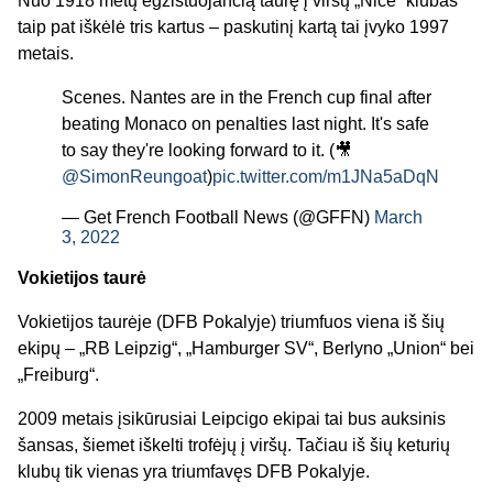
Nuo 1918 metų egzistuojančią taurę į viršų „Nice“ klubas
taip pat iškėlė tris kartus – paskutinį kartą tai įvyko 1997
metais.
Scenes. Nantes are in the French cup final after
beating Monaco on penalties last night. It's safe
to say they're looking forward to it. (🎥
@SimonReungoat
)
pic.twitter.com/m1JNa5aDqN
— Get French Football News (@GFFN)
March
3, 2022
Vokietijos taurė
Vokietijos taurėje (DFB Pokalyje) triumfuos viena iš šių
ekipų – „RB Leipzig“, „Hamburger SV“, Berlyno „Union“ bei
„Freiburg“.
2009 metais įsikūrusiai Leipcigo ekipai tai bus auksinis
šansas, šiemet iškelti trofėjų į viršų. Tačiau iš šių keturių
klubų tik vienas yra triumfavęs DFB Pokalyje.