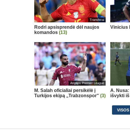
Transferai
Rodri apsisprendė dėl naujos
Vinicius
komandos
(13)
Anglijos Premier League
M. Salah oficialiai persikėlė į
A. Nusa:
Turkijos ekipą „Trabzonspor“
(3)
išvykti i
VISOS