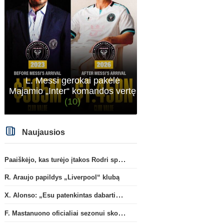
L. Messi gerokai pakėlė
Majamio „Inter“ komandos vertę
(10)
Naujausios
Paaiškėjo, kas turėjo įtakos Rodri sprendimui pasirinkti Barselonos pusę
R. Araujo papildys „Liverpool“ klubą
X. Alonso: „Esu patenkintas dabartiniais „Chelsea“ ekipos vartininkais“
F. Mastanuono oficialiai sezonui skolinamas „Fiorentina“ ekipai