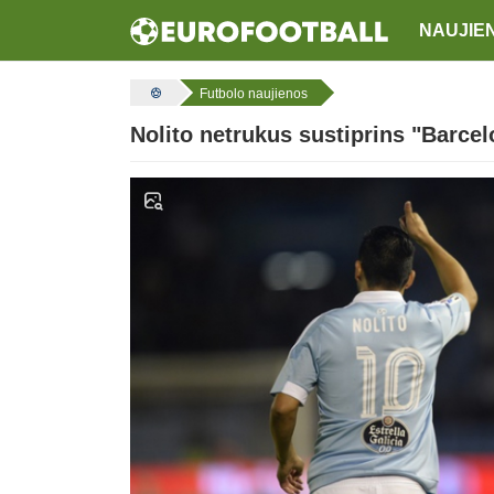
NAUJIE
Futbolo naujienos
Nolito netrukus sustiprins "Barcel