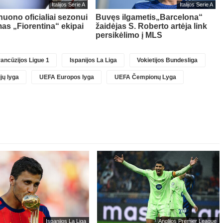
Italijos Serie A
Italijos Serie A
nuono oficialiai sezonui
Buvęs ilgametis„Barcelona“
as „Fiorentina“ ekipai
žaidėjas S. Roberto artėja link
persikėlimo į MLS
ancūzijos Ligue 1
Ispanijos La Liga
Vokietijos Bundesliga
jų lyga
UEFA Europos lyga
UEFA Čempionų Lyga
Ispanijos La Liga
Anglijos Premier League