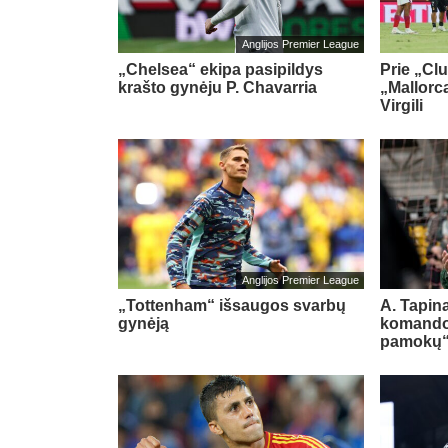
Anglijos Premier League
„Chelsea“ ekipa pasipildys
Prie „Cl
krašto gynėju P. Chavarria
„Mallorca
Virgili
Anglijos Premier League
„Tottenham“ išsaugos svarbų
A. Tapina
gynėją
komando
pamokų