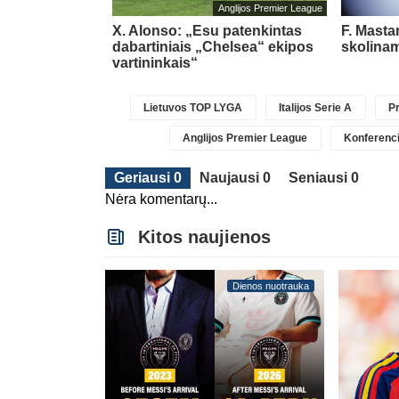
Anglijos Premier League
inė Taline
X. Alonso: „Esu patenkintas
F. Masta
s kontrolines
dabartiniais „Chelsea“ ekipos
skolinam
vartininkais“
Lietuvos TOP LYGA
Italijos Serie A
Pr
Anglijos Premier League
Konferenci
Geriausi 0
Naujausi 0
Seniausi 0
Nėra komentarų...
Kitos naujienos
Dienos nuotrauka