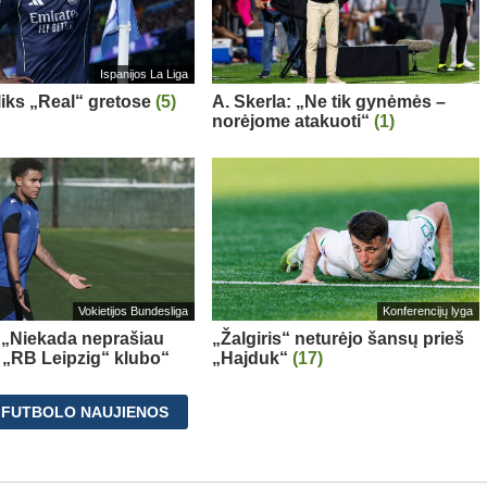
Ispanijos La Liga
 liks „Real“ gretose
(5)
A. Skerla: „Ne tik gynėmės –
norėjome atakuoti“
(1)
Vokietijos Bundesliga
Konferencijų lyga
 „Niekada neprašiau
„Žalgiris“ neturėjo šansų prieš
š „RB Leipzig“ klubo“
„Hajduk“
(17)
 FUTBOLO NAUJIENOS