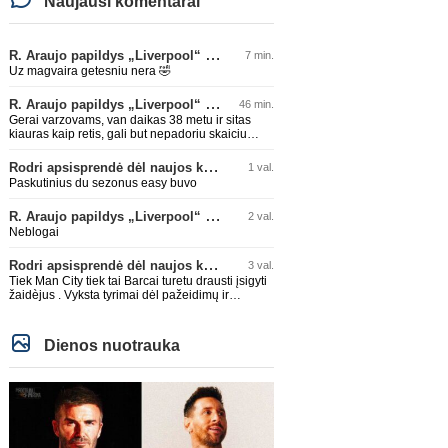
Naujausi komentarai
R. Araujo papildys „Liverpool“ klubą
7 min.
Uz magvaira getesniu nera 🤣
R. Araujo papildys „Liverpool“ klubą
46 min.
Gerai varzovams, van daikas 38 metu ir sitas
kiauras kaip retis, gali but nepadoriu skaiciu
isvysim 🤣🤣
Rodri apsisprendė dėl naujos komandos
1 val.
Paskutinius du sezonus easy buvo
R. Araujo papildys „Liverpool“ klubą
2 val.
Neblogai
Rodri apsisprendė dėl naujos komandos
3 val.
Tiek Man City tiek tai Barcai turetu drausti įsigyti
žaidèjus . Vyksta tyrimai dėl pažeidimų ir
dideliais skolos . APGAILĖTINA kai taip lygos
leidžia daryti.
Dienos nuotrauka