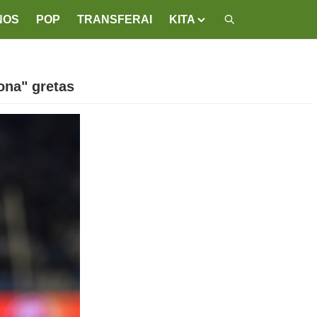
NOS
POP
TRANSFERAI
KITA
ona" gretas