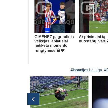
GIMÉNEZ pagrindinis
Ar prisimeni tą
veikėjas labiausiai
nuostabų įvartį
netikėto momento
rungtynėse 😅🐦
#Ispanijos La Liga
#