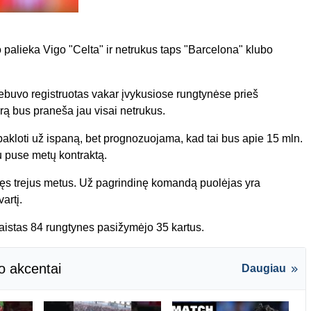
o palieka Vigo "Celta" ir netrukus taps "Barcelona" klubo
ebuvo registruotas vakar įvykusiose rungtynėse prieš
erą bus praneša jau visai netrukus.
akloti už ispaną, bet prognozuojama, kad tai bus apie 15 mln.
su puse metų kontraktą.
idęs trejus metus. Už pagrindinę komandą puolėjas yra
artį.
žaistas 84 rungtynes pasižymėjo 35 kartus.
o akcentai
Daugiau