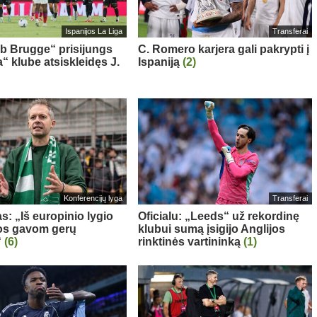
Ispanijos La Liga
Transferai
ub Brugge“ prisijungs
C. Romero karjera gali pakrypti į
“ klube atsiskleidęs J.
Ispaniją
(2)
Konferencijų lyga
Transferai
s: „Iš europinio lygio
Oficialu: „Leeds“ už rekordinę
s gavom gerų
klubui sumą įsigijo Anglijos
“
(6)
rinktinės vartininką
(1)