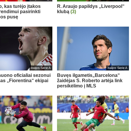
, kas turėjo įtakos
R. Araujo papildys „Liverpool“
rendimui pasirinkti
klubą
(3)
nos pusę
Italijos Serie A
Italijos Serie A
nuono oficialiai sezonui
Buvęs ilgametis„Barcelona“
as „Fiorentina“ ekipai
žaidėjas S. Roberto artėja link
persikėlimo į MLS