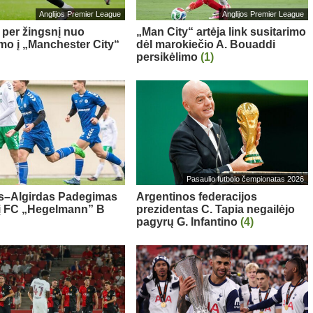
Anglijos Premier League
Anglijos Premier League
– per žingsnį nuo
„Man City“ artėja link susitarimo
imo į „Manchester City“
dėl marokiečio A. Bouaddi
persikėlimo
(1)
Pasaulio futbolo čempionatas 2026
s–Algirdas Padegimas
Argentinos federacijos
 į FC „Hegelmann” B
prezidentas C. Tapia negailėjo
pagyrų G. Infantino
(4)