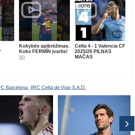
Kokybės apibrėžimas.
Celta 4 - 1 Valencia CF
?
Koks FERMÍN įvartis!
2025/26 PILNAS
MAČAS
😮‍💨
FC Barcelona
#RC Celta de Vigo S.A.D.