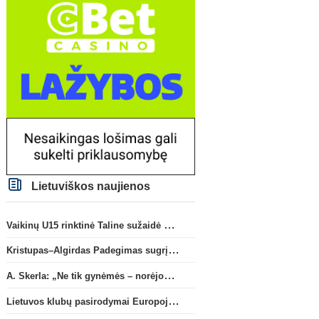
Lietuviškos naujienos
Vaikinų U15 rinktinė Taline sužaidė pirmąsias kontrolines rungtynes
Kristupas–Algirdas Padegimas sugrįžta į FC „Hegelmann” B sudėtį
A. Skerla: „Ne tik gynėmės – norėjome atakuoti“
Lietuvos klubų pasirodymai Europoje: patirti pralaimėjimai Kroatijos atstovams