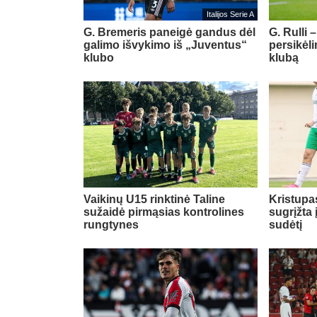
Italijos Serie A
G. Bremeris paneigė gandus dėl
G. Rulli 
galimo išvykimo iš „Juventus“
persikėl
klubo
klubą
Vaikinų U15 rinktinė Taline
Kristupa
sužaidė pirmąsias kontrolines
sugrįžta
rungtynes
sudėtį