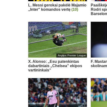
L. Messi gerokai pakėlė Majamio
Paaiškėjo
„Inter“ komandos vertę
(10)
Rodri sp
Barselo
Anglijos Premier League
X. Alonso: „Esu patenkintas
F. Masta
dabartiniais „Chelsea“ ekipos
skolinam
vartininkais“