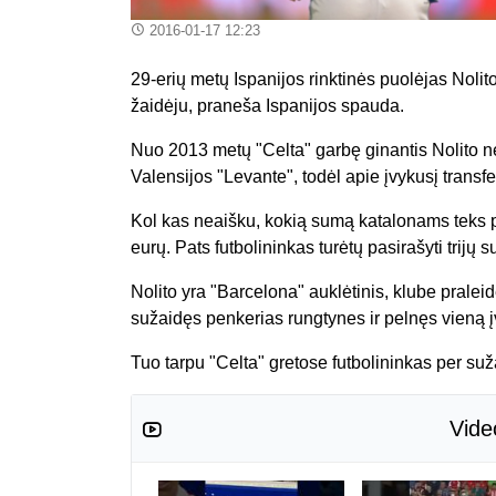
2016-01-17 12:23
29-erių metų Ispanijos rinktinės puolėjas Nolit
žaidėju, praneša Ispanijos spauda.
Nuo 2013 metų "Celta" garbę ginantis Nolito n
Valensijos "Levante", todėl apie įvykusį transf
Kol kas neaišku, kokią sumą katalonams teks p
eurų. Pats futbolininkas turėtų pasirašyti trijų 
Nolito yra "Barcelona" auklėtinis, klube prale
sužaidęs penkerias rungtynes ir pelnęs vieną įv
Tuo tarpu "Celta" gretose futbolininkas per su
Vide