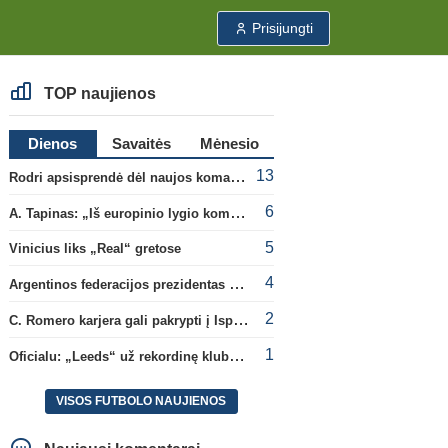
Prisijungti
TOP naujienos
Dienos
Savaitės
Mėnesio
13
Rodri apsisprendė dėl naujos komandos
6
A. Tapinas: „Iš europinio lygio komandos gavom gerų pamokų“
5
Vinicius liks „Real“ gretose
4
Argentinos federacijos prezidentas C. Tapia negailėjo pagyrų G. Infantino
2
C. Romero karjera gali pakrypti į Ispaniją
1
Oficialu: „Leeds“ už rekordinę klubui sumą įsigijo Anglijos rinktinės vartininką
VISOS FUTBOLO NAUJIENOS