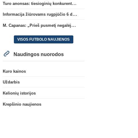
Turo anonsas: tiesioginių konkurentų dvikova Gargžduose
Informacija žiūrovams rugpjūčio 6 d. UEFA rungtynėms
M. Capanas: „Prieš pusmetį negalėjau net įsivaizduoti, kad žaisime prieš „Hajduk“
VISOS FUTBOLO NAUJIENOS
Naudingos nuorodos
Kuro kainos
Uždarbis
Kelionių istorijos
Krepšinio naujienos