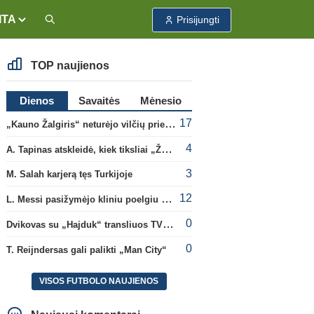
ITA
Prisijungti
TOP naujienos
Dienos
Savaitės
Mėnesio
17
„Kauno Žalgiris“ neturėjo vilčių prieš „Dinamo“
4
A. Tapinas atskleidė, kiek tiksliai „Žalgiris“ jau uždirbo iš UEFA premijų
3
M. Salah karjerą tęs Turkijoje
12
L. Messi pasižymėjo kliniu poelgiu dėl kilusių gaisrų Madride
0
Dvikovas su „Hajduk“ transliuos TV3, paskutinėje transliacijoje – nauji rekordai
0
T. Reijndersas gali palikti „Man City“
VISOS FUTBOLO NAUJIENOS