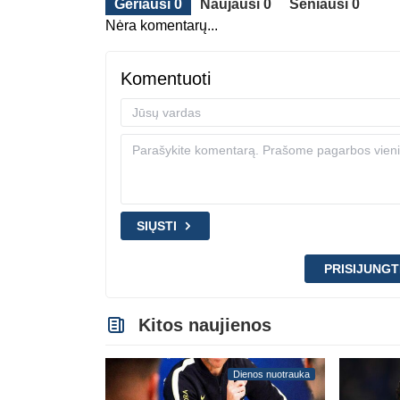
Geriausi 0
Naujausi 0
Seniausi 0
Nėra komentarų...
Komentuoti
SIŲSTI
PRISIJUNGT
Kitos naujienos
Dienos nuotrauka