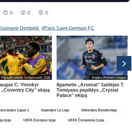
😍
0
😲
0
😡
0
Ousmane Dembélé
#Paris Saint-Germain FC
Pasaulio futbolo čempionatas 2026
Anglijos Premier League
ugas C. Yirenkyi
Ilgametis „Arsenal“ žaidėjas T.
 „Coventry City“ ekipą
Tomiyasu papildys „Crystal
Palace“ ekipą
ancūzijos Ligue 1
Ispanijos La Liga
Vokietijos Bundesliga
jų lyga
UEFA Europos lyga
UEFA Čempionų Lyga