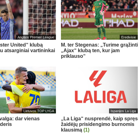
Anglijos Premier League
Eredivisie
ter United“ klubą
M. ter Stegenas: „Turime grąžinti
u atsarginiai vartininkai
„Ajax“ klubą ten, kur jam
priklauso“
Lietuvos TOP LYGA
Ispanijos La Liga
valga: dar vienas
„La Liga“ nusprendė, kaip spręs
yderis
žaidėjų prisidengimo burnomis
klausimą
(1)