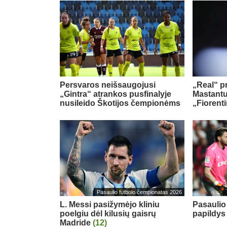
Persvaros neišsaugojusi
„Real“ pr
„Gintra“ atrankos pusfinalyje
Mastant
nusileido Škotijos čempionėms
„Fiorent
Pasaulio futbolo čempionatas 2026
L. Messi pasižymėjo kliniu
Pasaulio
poelgiu dėl kilusių gaisrų
papildy
Madride
(12)