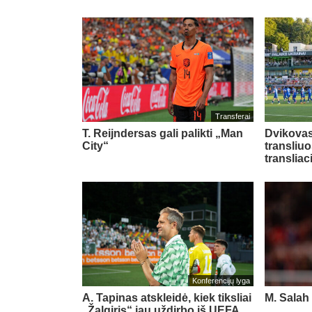
Transferai
T. Reijndersas gali palikti „Man
Dvikovas
City“
transliu
transliac
Konferencijų lyga
A. Tapinas atskleidė, kiek tiksliai
M. Salah 
„Žalgiris“ jau uždirbo iš UEFA