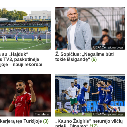
UEFA Čempionų Lyga
 su „Hajduk“
Ž. Sopičius: „Negalime būti
os TV3, paskutinėje
tokie išsigandę“
(6)
ijoje – nauji rekordai
Transferai
UEFA Čempionų Lyga
karjerą tęs Turkijoje
(3)
„Kauno Žalgiris“ neturėjo vilčių
prieš „Dinamo“
(17)