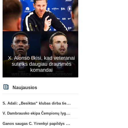
X. Alonso tikisi, kad veteranai
suteiks daugiau drausmės
komandai
Italijos Serie A
„Atalanta“ atsisveikino su
M. Capanas: „Prieš pusm
dešimtmetį žaidusiu gynėju B.
negalėjau net įsivaizduot
Naujausios
Djimsiti
žaisime prieš „Hajduk“
S. Adali: „Besiktas“ klubas dirba ties D. Vlahovičiaus atvykimu“
V. Dambrausko ekipa Čempionų lygos atrankoje patyrė skaudžią nesėkmę
Ganos saugas C. Yirenkyi papildys „Coventry City“ ekipą