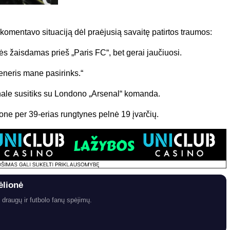
entavo situaciją dėl praėjusią savaitę patirtos traumos:
ės žaisdamas prieš „Paris FC“, bet gerai jaučiuosi.
treneris mane pasirinks.“
nale susitiks su Londono „Arsenal“ komanda.
e per 39-erias rungtynes pelnė 19 įvarčių.
ėlionė
 draugų ir futbolo fanų spėjimų.