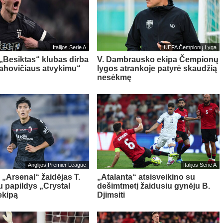
Italijos Serie A
UEFA Čempionų Lyga
 „Besiktas“ klubas dirba
V. Dambrausko ekipa Čempionų
Vlahovičiaus atvykimu“
lygos atrankoje patyrė skaudžią
nesėkmę
Anglijos Premier League
Italijos Serie A
 „Arsenal“ žaidėjas T.
„Atalanta“ atsisveikino su
 papildys „Crystal
dešimtmetį žaidusiu gynėju B.
ekipą
Djimsiti