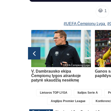
😂
1
#UEFA Čempionų Lyga
#
Eredivisie
UEFA Čempionų Lyga
 „Turime
V. Dambrausko ekipa
Ganos sa
ubą ten, kur
Čempionų lygos atrankoje
papildys
patyrė skaudžią nesėkmę
Lietuvos TOP LYGA
Italijos Serie A
Pr
Anglijos Premier League
Konferenci