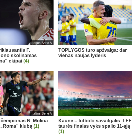
Italijos Serie A
iklausantis F.
TOPLYGOS turo apžvalga: dar
uono skolinamas
vienas naujas lyderis
ina“ ekipai
(4)
Italijos Serie A
 čempionas N. Molina
Kaune – futbolo savaitgalis: LFF
s „Roma“ klubą
(1)
taurės finalas vyks spalio 11-ąją
(1)