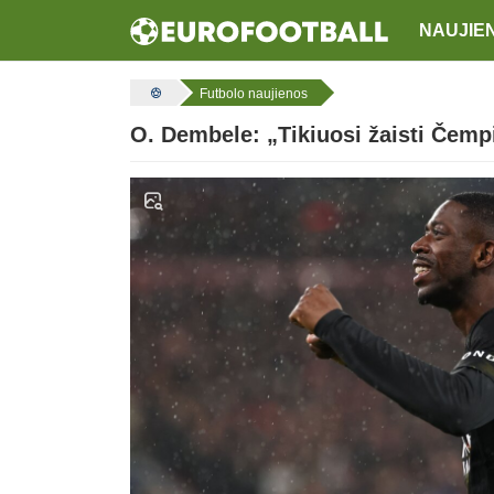
NAUJIE
Futbolo naujienos
O. Dembele: „Tikiuosi žaisti Čemp