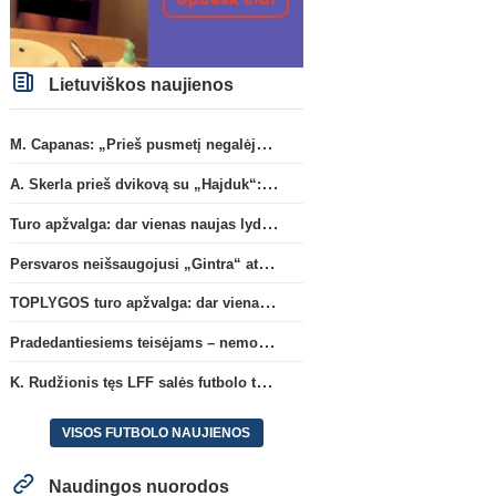
Lietuviškos naujienos
M. Capanas: „Prieš pusmetį negalėjau net įsivaizduoti, kad žaisime prieš „Hajduk“
A. Skerla prieš dvikovą su „Hajduk“: „Tai kito kalibro komanda“
Turo apžvalga: dar vienas naujas lyderis
Persvaros neišsaugojusi „Gintra“ atrankos pusfinalyje nusileido Škotijos čempionėms
TOPLYGOS turo apžvalga: dar vienas naujas lyderis
Pradedantiesiems teisėjams – nemokamas seminaras Vilniuje šį penktadienį
K. Rudžionis tęs LFF salės futbolo techninio direktoriaus veiklą
VISOS FUTBOLO NAUJIENOS
Naudingos nuorodos