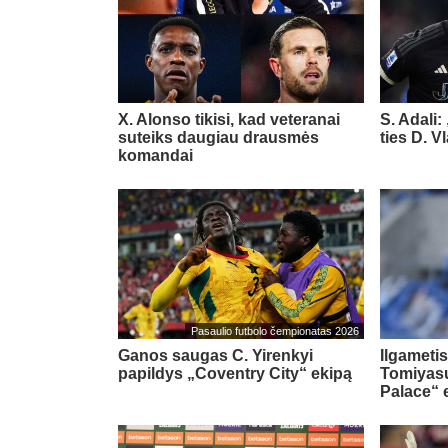
X. Alonso tikisi, kad veteranai
S. Adali:
suteiks daugiau drausmės
ties D. 
komandai
Pasaulio futbolo čempionatas 2026
Ganos saugas C. Yirenkyi
Ilgametis
papildys „Coventry City“ ekipą
Tomiyasu
Palace“ 