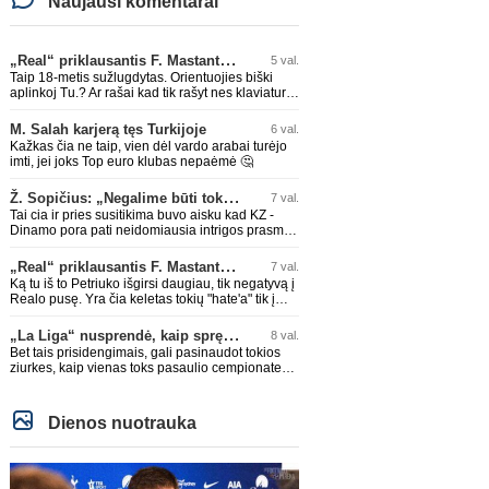
Naujausi komentarai
„Real“ priklausantis F. Mastantuono skolinamas „Fiorentina“ ekipai
5 val.
Taip 18-metis sužlugdytas. Orientuojies biški
aplinkoj Tu.? Ar rašai kad tik rašyt nes klaviaturą
mama nupirko?
M. Salah karjerą tęs Turkijoje
6 val.
Kažkas čia ne taip, vien dėl vardo arabai turėjo
imti, jei joks Top euro klubas nepaėmė 🤔
Ž. Sopičius: „Negalime būti tokie išsigandę“
7 val.
Tai cia ir pries susitikima buvo aisku kad KZ -
Dinamo pora pati neidomiausia intrigos prasme.
Dinamo sitam etape vieni stipriausiu, KZ vieni
silpniausiu. Taip kad nieko cia netiketo. Tik aisku
„Real“ priklausantis F. Mastantuono skolinamas „Fiorentina“ ekipai
7 val.
nereikejo zaist kaip i kelnes prisikus
Ką tu iš to Petriuko išgirsi daugiau, tik negatyvą į
Realo pusę. Yra čia keletas tokių "hate'a" tik į
Realo pusę sugeba išstenėti,nereikia kreipti
dėmesio į tokių veikeju PMS'sus,o ypač leistis į
„La Liga“ nusprendė, kaip spręs žaidėjų prisidengimo burnomis klausimą
8 val.
diskusijas su jais!
Bet tais prisidengimais, gali pasinaudot tokios
ziurkes, kaip vienas toks pasaulio cempionate
padare, bandydmas apkaltint Cuurella, kai sis
teparode, kad jo komandos druagui lupa
prakirsta.
Dienos nuotrauka