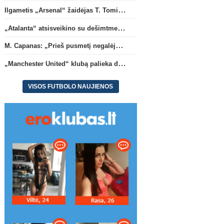
Ilgametis „Arsenal“ žaidėjas T. Tomiyasu papildys „Crystal Palace“ ekipą
„Atalanta“ atsisveikino su dešimtmetį žaidusiu gynėju B. Djimsiti
M. Capanas: „Prieš pusmetį negalėjau net įsivaizduoti, kad žaisime prieš „Hajduk“
„Manchester United“ klubą palieka du atsarginiai vartininkai
VISOS FUTBOLO NAUJIENOS