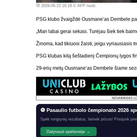
2026-05-22 16:18
© AFP nuotr.
PSG klubo žvaigždė Ousmane‘as Dembele pakom
„Man labai gerai sekasi. Turėjau šiek tiek baim
Žinoma, kad tikiuosi žaisti, jeigu vyriausiasis 
PSG klubas kitą šeštadienį Čempionų lygos fi
29-erių metų Ousmane‘as Dembele šiame sezon
⚽ Pasaulio futbolo čempionato 2026 sp
Spėk rungtynių rezultatus, laimėk prizus! Prisijunk prie
Dalyvauti spėlionėje →