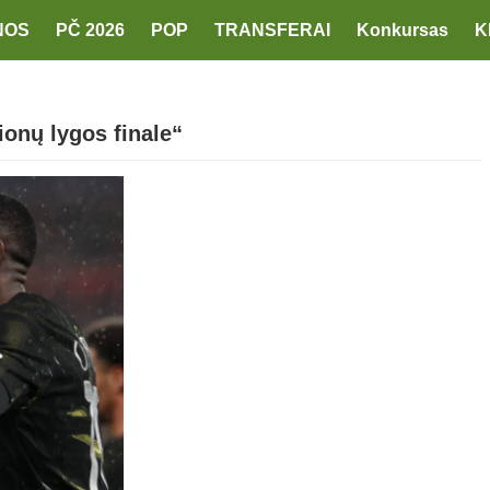
NOS
PČ 2026
POP
TRANSFERAI
Konkursas
K
ionų lygos finale“