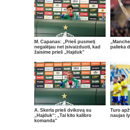
M. Capanas: „Prieš pusmetį
„Manches
negalėjau net įsivaizduoti, kad
palieka d
žaisime prieš „Hajduk“
A. Skerla prieš dvikovą su
Turo apž
„Hajduk“: „Tai kito kalibro
naujas l
komanda“