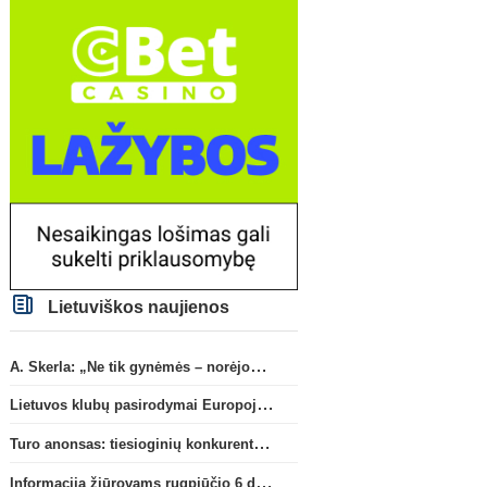
Lietuviškos naujienos
A. Skerla: „Ne tik gynėmės – norėjome atakuoti“
Lietuvos klubų pasirodymai Europoje: patirti pralaimėjimai Kroatijos atstovams
Turo anonsas: tiesioginių konkurentų dvikova Gargžduose
Informacija žiūrovams rugpjūčio 6 d. UEFA rungtynėms