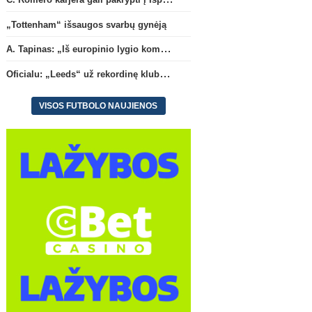
„Tottenham“ išsaugos svarbų gynėją
A. Tapinas: „Iš europinio lygio komandos gavom gerų pamokų“
Oficialu: „Leeds“ už rekordinę klubui sumą įsigijo Anglijos rinktinės vartininką
VISOS FUTBOLO NAUJIENOS