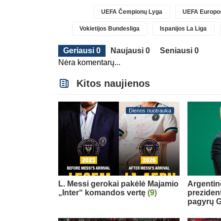
UEFA Čempionų Lyga
UEFA Europos
Vokietijos Bundesliga
Ispanijos La Liga
Geriausi 0
Naujausi 0
Seniausi 0
Nėra komentarų...
Kitos naujienos
Dienos nuotrauka
L. Messi gerokai pakėlė Majamio
Argentin
„Inter“ komandos vertę
(9)
preziden
pagyrų G