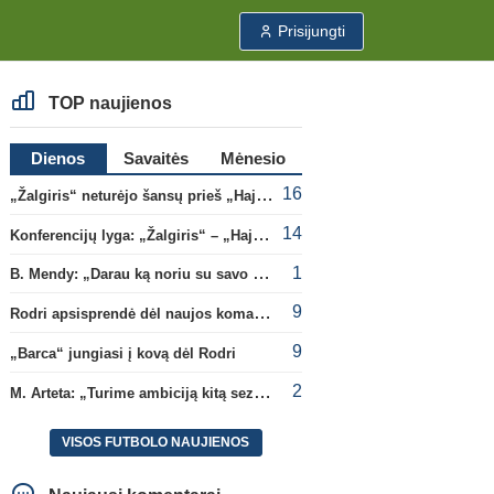
Prisijungti
TOP naujienos
Dienos
Savaitės
Mėnesio
16
„Žalgiris“ neturėjo šansų prieš „Hajduk“
14
Konferencijų lyga: „Žalgiris“ – „Hajduk“ (rungtynės tiesiogiai)
1
B. Mendy: „Darau ką noriu su savo pasaulio čempionato titulu“
9
Rodri apsisprendė dėl naujos komandos
9
„Barca“ jungiasi į kovą dėl Rodri
2
M. Arteta: „Turime ambiciją kitą sezoną kovoti dėl visų titulų“
VISOS FUTBOLO NAUJIENOS