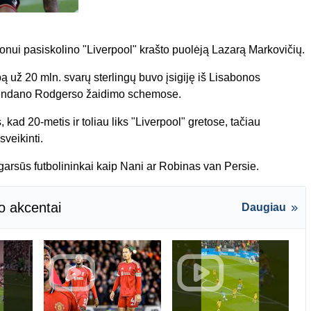
onui pasiskolino "Liverpool" krašto puolėją Lazarą Markovičių.
ą už 20 mln. svarų sterlingų buvo įsigiję iš Lisabonos
 Brendano Rodgerso žaidimo schemose.
 kad 20-metis ir toliau liks "Liverpool" gretose, tačiau
veikinti.
arsūs futbolininkai kaip Nani ar Robinas van Persie.
o akcentai
Daugiau