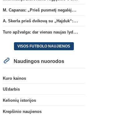
M. Capanas: „Prieš pusmetį negalėjau net įsivaizduoti, kad žaisime prieš „Hajduk“
A. Skerla prieš dvikovą su „Hajduk“: „Tai kito kalibro komanda“
Turo apžvalga: dar vienas naujas lyderis
VISOS FUTBOLO NAUJIENOS
Naudingos nuorodos
Kuro kainos
Uždarbis
Kelionių istorijos
Krepšinio naujienos