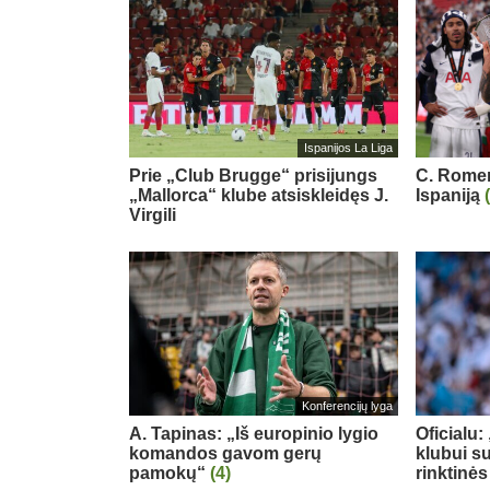
Ispanijos La Liga
Prie „Club Brugge“ prisijungs
C. Romero
„Mallorca“ klube atsiskleidęs J.
Ispaniją
Virgili
Konferencijų lyga
A. Tapinas: „Iš europinio lygio
Oficialu
komandos gavom gerų
klubui su
pamokų“
(4)
rinktinės