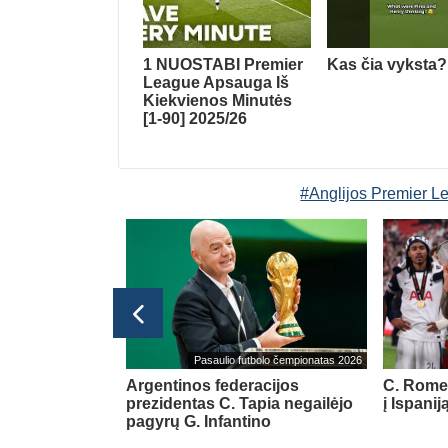
1 NUOSTABI Premier
Kas čia vyksta?
League Apsauga Iš
Kiekvienos Minutės
[1-90] 2025/26
#Anglijos Premier L
Pasaulio futbolo čempionatas 2026
k gynėmės –
Argentinos federacijos
C. Romer
ti“
(1)
prezidentas C. Tapia negailėjo
į Ispanij
pagyrų G. Infantino