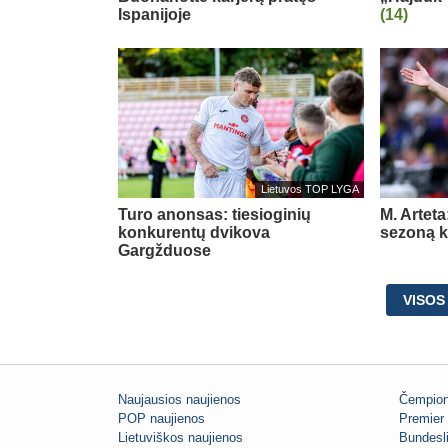
Ispanijoje
(14)
Lietuvos TOP LYGA
Turo anonsas: tiesioginių
M. Arteta
konkurentų dvikova
sezoną ko
Gargžduose
VISOS
Naujausios naujienos
Čempion
POP naujienos
Premier 
Lietuviškos naujienos
Bundesl