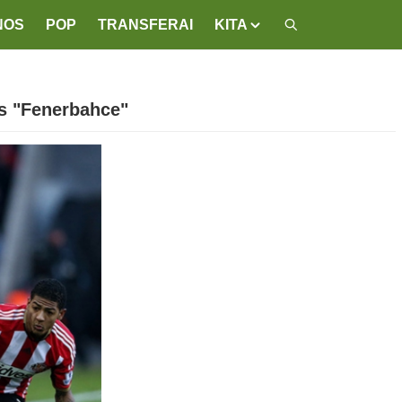
NOS
POP
TRANSFERAI
KITA
as "Fenerbahce"