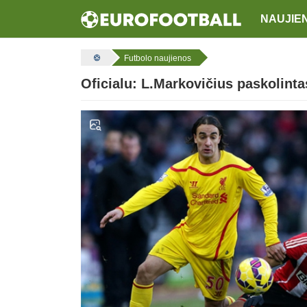
NAUJIE
Futbolo naujienos
Oficialu: L.Markovičius paskolint