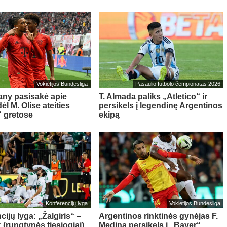
Vokietijos Bundesliga
Pasaulio futbolo čempionatas 2026
ny pasisakė apie
T. Almada paliks „Atletico“ ir
l M. Olise ateities
persikels į legendinę Argentinos
 gretose
ekipą
Konferencijų lyga
Vokietijos Bundesliga
ijų lyga: „Žalgiris“ –
Argentinos rinktinės gynėjas F.
 (rungtynės tiesiogiai)
Medina persikels į „Bayer“