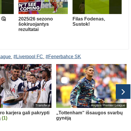
 🤔
2025/26 sezono
Filas Fodenas,
šokiruojantys
Sustok!
rezultatai
eague
#Liverpool FC
#Fenerbahce SK
Transferai
Anglijos Premier League
o karjera gali pakrypti
„Tottenham“ išsaugos svarbų
ą
(1)
gynėją