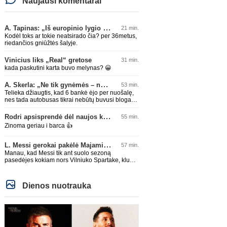
Naujausi komentarai
A. Tapinas: „Iš europinio lygio komandos gavom gerų pamokų“
21 min.
Kodėl toks ar tokie neatsirado čia? per 36metus,
riedančios gniūžtės šalyje.
Vinicius liks „Real“ gretose
31 min.
kada paskutini karta buvo melynas? 😀
A. Skerla: „Ne tik gynėmės – norėjome atakuoti“
53 min.
Telieka džiaugtis, kad 6 bankė ėjo per nuošalę,
nes tada autobusas tikrai nebūtų buvusi bloga
idėja, kokią Skerla čia bando nupiešt
Rodri apsisprendė dėl naujos komandos
55 min.
Zinoma geriau i barca 👍
L. Messi gerokai pakėlė Majamio „Inter“ komandos vertę
57 min.
Manau, kad Messi tik ant suolo sezoną
pasedėjes kokiam nors Vilniuko Spartake, klubo
vertę švysteltų iki 200 lemų minimum.
Dienos nuotrauka