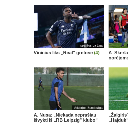
Ispanijos La Liga
Vinicius liks „Real“ gretose
(4)
A. Skerl
norėjome
Vokietijos Bundesliga
A. Nusa: „Niekada neprašiau
„Žalgiris
išvykti iš „RB Leipzig“ klubo“
„Hajduk