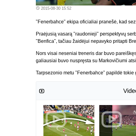
2015-08-30 15:52
"Fenerbahce" ekipa oficialiai pranešė, kad sez
Praėjusią vasarą "raudonieji" perspektyvų serb
"Benfica", tačiau žaidėjui nepavyko pritapti
Nors visai neseniai treneris dar buvo pareiškęs,
galiausiai buvo nuspręsta su Markovičiumi atsis
Tarpsezonio metu "Fenerbahce" papildė tokie g
Vide