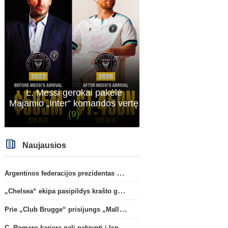
L. Messi gerokai pakėlė
Majamio „Inter“ komandos vertę
(9)
Naujausios
Argentinos federacijos prezidentas C. Tapia negailėjo pagyrų G. Infantino
Transferai
„Chelsea“ ekipa pasipildys krašto gynėju P. Chavarria
Oficialu: „Leeds“ už rekordinę
Rodri apsisprendė dėl n
klubui sumą įsigijo Anglijos
komandos
(9)
Prie „Club Brugge“ prisijungs „Mallorca“ klube atsiskleidęs J. Virgili
rinktinės vartininką
(1)
C. Romero karjera gali pakrypti į Ispaniją