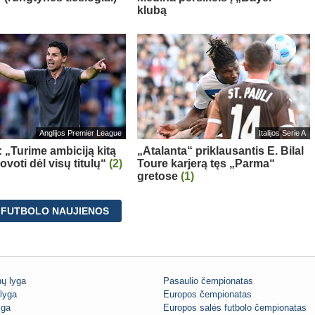
klubą
Anglijos Premier League
Italijos Serie A
: „Turime ambiciją kitą
„Atalanta“ priklausantis E. Bilal
voti dėl visų titulų“
(2)
Toure karjerą tęs „Parma“
gretose
(1)
 FUTBOLO NAUJIENOS
ų lyga
Pasaulio čempionatas
lyga
Europos čempionatas
iga
Europos salės futbolo čempionatas