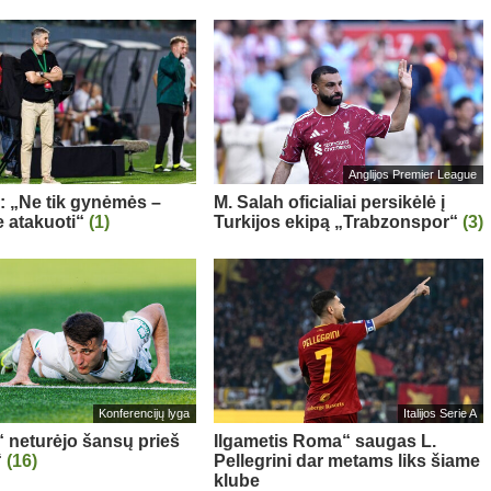
Anglijos Premier League
a: „Ne tik gynėmės –
M. Salah oficialiai persikėlė į
 atakuoti“
(1)
Turkijos ekipą „Trabzonspor“
(3)
Konferencijų lyga
Italijos Serie A
“ neturėjo šansų prieš
Ilgametis Roma“ saugas L.
“
(16)
Pellegrini dar metams liks šiame
klube