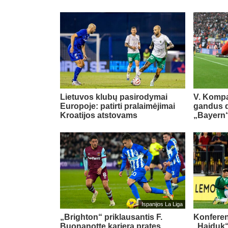
Lietuvos klubų pasirodymai
V. Kompa
Europoje: patirti pralaimėjimai
gandus dė
Kroatijos atstovams
„Bayern“
Ispanijos La Liga
„Brighton“ priklausantis F.
Konferenc
Buonanotte karjerą pratęs
„Hajduk“