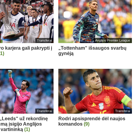
Transferai
Anglijos Premier League
 karjera gali pakrypti į
„Tottenham“ išsaugos svarbų
(1)
gynėją
Transferai
Transferai
: „Leeds“ už rekordinę
Rodri apsisprendė dėl naujos
mą įsigijo Anglijos
komandos
(9)
 vartininką
(1)