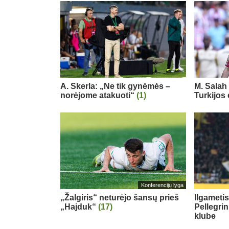
A. Skerla: „Ne tik gynėmės –
M. Salah 
norėjome atakuoti“
(1)
Turkijos
Konferencijų lyga
„Žalgiris“ neturėjo šansų prieš
Ilgameti
„Hajduk“
(17)
Pellegri
klube