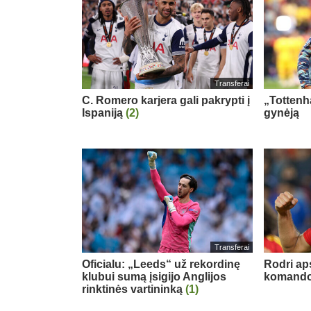
Transferai
C. Romero karjera gali pakrypti į
„Tottenh
Ispaniją
(2)
gynėją
Transferai
Oficialu: „Leeds“ už rekordinę
Rodri ap
klubui sumą įsigijo Anglijos
komand
rinktinės vartininką
(1)