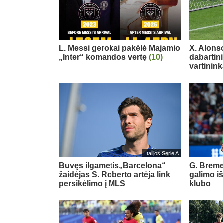
L. Messi gerokai pakėlė Majamio
X. Alons
„Inter“ komandos vertę
(10)
dabartin
vartinink
Italijos Serie A
Buvęs ilgametis„Barcelona“
G. Breme
žaidėjas S. Roberto artėja link
galimo i
persikėlimo į MLS
klubo