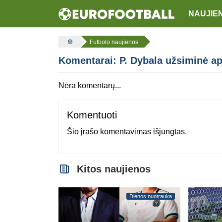
NAUJIE
Futbolo naujienos
Komentarai: P. Dybala užsiminė ap
Nėra komentarų...
Komentuoti
Šio įrašo komentavimas išjungtas.
Kitos naujienos
Dienos nuotrauka