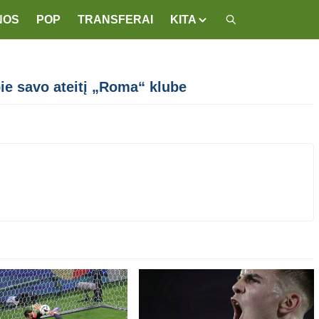
NOS
POP
TRANSFERAI
KITA
ie savo ateitį „Roma“ klube