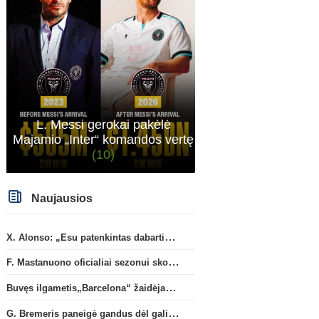
L. Messi gerokai pakėlė
Majamio „Inter“ komandos vertę
(10)
Naujausios
X. Alonso: „Esu patenkintas dabartiniais „Chelsea“ ekipos vartininkais“
F. Mastanuono oficialiai sezonui skolinamas „Fiorentina“ ekipai
Buvęs ilgametis„Barcelona“ žaidėjas S. Roberto artėja link persikėlimo į MLS
G. Bremeris paneigė gandus dėl galimo išvykimo iš „Juventus“ klubo