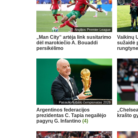
Anglijos Premier League
„Man City“ artėja link susitarimo
Vaikinų U
dėl marokiečio A. Bouaddi
sužaidė 
persikėlimo
rungtyn
Pasaulio futbolo čempionatas 2026
Argentinos federacijos
„Chelsea
prezidentas C. Tapia negailėjo
krašto g
pagyrų G. Infantino
(4)