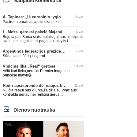
Naujausi komentarai
A. Tapinas: „Iš europinio lygio komandos gavom gerų pamokų“
5 val.
Pasirodo,paramas apsimoka rinkti.
L. Messi gerokai pakėlė Majamio „Inter“ komandos vertę
6 val.
Beje ta pati Barca siais metais galiausiai islipo is
skolu, del to gali leisti pagaliau taikytis i
komandos pildyma ka ir daro su Adeyemi, Rodri,
visa Julian Alvarez saga.
Argentinos federacijos prezidentas C. Tapia negailėjo pagyrų G. Infantino
7 val.
Šūdas apie šūdą tik gerai
Vinicius liks „Real“ gretose
10 val.
Ačiū kad lieka,nereiks Premier league ta
princesę matyti😀
Rodri apsisprendė dėl naujos komandos
11 val.
Nu čia realui bus kliurka,žaidžia su Viniciaus
kontraktu geriau,nei renkasi gerus
žaidėjus...kolkas ne vienas nebuvo geras
Dienos nuotrauka