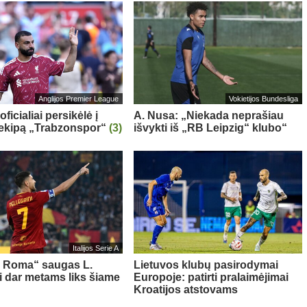
Anglijos Premier League
Vokietijos Bundesliga
oficialiai persikėlė į
A. Nusa: „Niekada neprašiau
 ekipą „Trabzonspor“
(3)
išvykti iš „RB Leipzig“ klubo“
Italijos Serie A
s Roma“ saugas L.
Lietuvos klubų pasirodymai
ni dar metams liks šiame
Europoje: patirti pralaimėjimai
Kroatijos atstovams