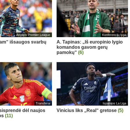
Anglijos Premier League
Konferencijų lyga
am“ išsaugos svarbų
A. Tapinas: „Iš europinio lygio
komandos gavom gerų
pamokų“
(6)
Transferai
Ispanijos La Liga
sisprendė dėl naujos
Vinicius liks „Real“ gretose
(5)
os
(11)