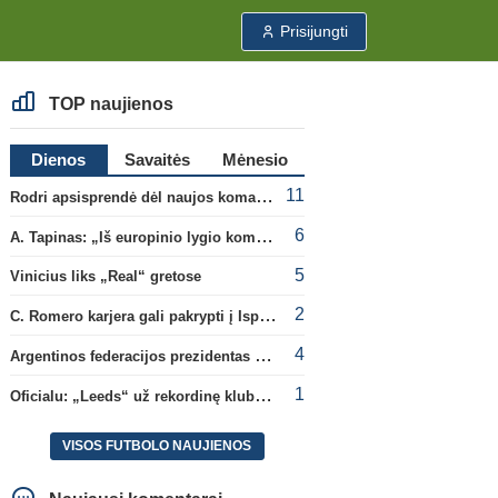
Prisijungti
TOP naujienos
Dienos
Savaitės
Mėnesio
11
Rodri apsisprendė dėl naujos komandos
6
A. Tapinas: „Iš europinio lygio komandos gavom gerų pamokų“
5
Vinicius liks „Real“ gretose
2
C. Romero karjera gali pakrypti į Ispaniją
4
Argentinos federacijos prezidentas C. Tapia negailėjo pagyrų G. Infantino
1
Oficialu: „Leeds“ už rekordinę klubui sumą įsigijo Anglijos rinktinės vartininką
VISOS FUTBOLO NAUJIENOS