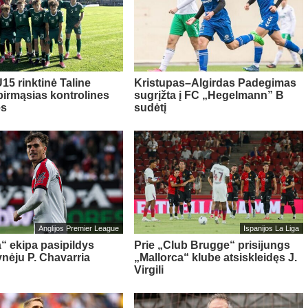
15 rinktinė Taline
Kristupas–Algirdas Padegimas
pirmąsias kontrolines
sugrįžta į FC „Hegelmann” B
es
sudėtį
Anglijos Premier League
Ispanijos La Liga
“ ekipa pasipildys
Prie „Club Brugge“ prisijungs
ynėju P. Chavarria
„Mallorca“ klube atsiskleidęs J.
Virgili