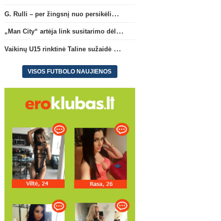
G. Rulli – per žingsnį nuo persikėlimo į „Manchester City“ klubą
„Man City“ artėja link susitarimo dėl marokiečio A. Bouaddi persikėlimo
Vaikinų U15 rinktinė Taline sužaidė pirmąsias kontrolines rungtynes
VISOS FUTBOLO NAUJIENOS