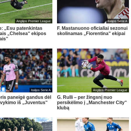
Anglijos Premier League
Italijos Serie A
o: „Esu patenkintas
F. Mastanuono oficialiai sezonui
iais „Chelsea“ ekipos
skolinamas „Fiorentina“ ekipai
ais“
Italijos Serie A
Anglijos Premier League
ris paneigė gandus dėl
G. Rulli – per žingsnį nuo
švykimo iš „Juventus“
persikėlimo į „Manchester City“
klubą