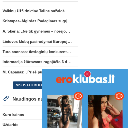
Vaikinų U15 rinktinė Taline sužaidė pirmąsias kontrolines rungtynes
Kristupas–Algirdas Padegimas sugrįžta į FC „Hegelmann” B sudėtį
A. Skerla: „Ne tik gynėmės – norėjome atakuoti“
Lietuvos klubų pasirodymai Europoje: patirti pralaimėjimai Kroatijos atstovams
Turo anonsas: tiesioginių konkurentų dvikova Gargžduose
Informacija žiūrovams rugpjūčio 6 d. UEFA rungtynėms
M. Capanas: „Prieš pusmetį negalėjau net įsivaizduoti, kad žaisime prieš „Hajduk“
VISOS FUTBOLO NAUJIENOS
Naudingos nuorodos
Kuro kainos
Uždarbis