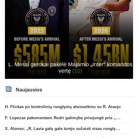
L. Messi gerokai pakėlė Majamio „Inter“ komandos
vertę
(10)
Naujausios
H. Flickas po kontrolinių rungtynių atsisveikino su R. Araujo
F. Lopezas pakomentavo Rodri galimybę prisijungti prie „Barcelona“ ekipos
X. Alonso: „R. Lavia galų gale turėjo sužaisti visas rungtynes“