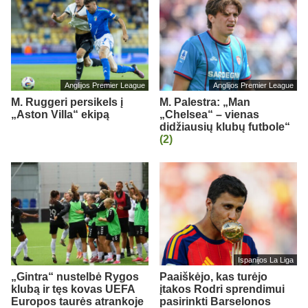
Anglijos Premier League
Anglijos Premier League
M. Ruggeri persikels į
M. Palestra: „Man
„Aston Villa“ ekipą
„Chelsea“ – vienas
didžiausių klubų futbole“
(2)
Ispanijos La Liga
„Gintra“ nustelbė Rygos
Paaiškėjo, kas turėjo
klubą ir tęs kovas UEFA
įtakos Rodri sprendimui
Europos taurės atrankoje
pasirinkti Barselonos