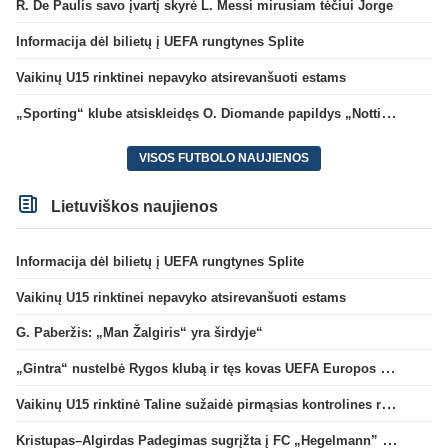
R. De Paulis savo įvartį skyrė L. Messi mirusiam tėčiui Jorge
Informacija dėl bilietų į UEFA rungtynes Splite
Vaikinų U15 rinktinei nepavyko atsirevanšuoti estams
„Sporting“ klube atsiskleidęs O. Diomande papildys „Nottingham“ gretas
VISOS FUTBOLO NAUJIENOS
Lietuviškos naujienos
Informacija dėl bilietų į UEFA rungtynes Splite
Vaikinų U15 rinktinei nepavyko atsirevanšuoti estams
G. Paberžis: „Man Žalgiris“ yra širdyje“
„Gintra“ nustelbė Rygos klubą ir tęs kovas UEFA Europos taurės atrankoje
Vaikinų U15 rinktinė Taline sužaidė pirmąsias kontrolines rungtynes
Kristupas–Algirdas Padegimas sugrįžta į FC „Hegelmann” B sudėtį