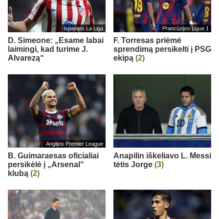
Ispanijos La Liga
Prancūzijos Ligue 1
D. Simeone: „Esame labai
F. Torresas priėmė
laimingi, kad turime J.
sprendimą persikelti į PSG
Alvarezą“
ekipą
(2)
Anglijos Premier League
B. Guimaraesas oficialiai
Anapilin iškeliavo L. Messi
persikėlė į „Arsenal“
tėtis Jorge
(3)
klubą
(2)