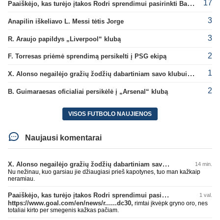
17
Paaiškėjo, kas turėjo įtakos Rodri sprendimui pasirinkti Barselonos pusę
3
Anapilin iškeliavo L. Messi tėtis Jorge
3
R. Araujo papildys „Liverpool“ klubą
2
F. Torresas priėmė sprendimą persikelti į PSG ekipą
1
X. Alonso negailėjo gražių žodžių dabartiniam savo klubui „Chelsea“
2
B. Guimaraesas oficialiai persikėlė į „Arsenal“ klubą
VISOS FUTBOLO NAUJIENOS
Naujausi komentarai
X. Alonso negailėjo gražių žodžių dabartiniam savo klubui „Chelsea“
14 min.
Nu nežinau, kuo garsiau jie džiaugiasi prieš kapotynes, tuo man kažkaip
neramiau.
Paaiškėjo, kas turėjo įtakos Rodri sprendimui pasirinkti Barselonos pusę
1 val.
https://www.goal.com/en/news/r......dc30,
rimtai įkvėpk gryno oro, nes
totaliai kirto per smegenis kažkas pačiam.