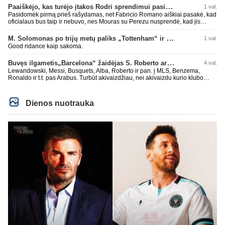
Paaiškėjo, kas turėjo įtakos Rodri sprendimui pasirinkti Barselonos pusę
1 val.
Pasidomėk pirmą prieš rašydamas, net Fabricio Romano aiškiai pasakė, kad
oficialaus bus taip ir nebuvo, nes Mouras su Perezu nusprendė, kad jis
nereikalingas. Niekur nebuvo skelbta. Dar plius gemini paprašiau, kad
surasti info ar buvo oficialus bid. Atsakymas: Ne, oficialaus raštiško
M. Solomonas po trijų metų paliks „Tottenham“ ir papildys „West Ham“ klubą
1 val.
pasiūlymo (official bid) Madrido „Real“ Mančesterio „City“ klubui už Rodri dar
Good ridance kaip sakoma.
nepateikė. ​Nors žiniasklaidoje (pvz., The Athletic, Diario AS) garsiai kalbama
apie „Real“ susidomėjimą ir pradėtus pradinius veiksmus bei derybinius
Buvęs ilgametis„Barcelona“ žaidėjas S. Roberto artėja link persikėlimo į MLS
4 val.
kontaktus su žaidėjo stovykla ar „City“ vadovais, oficialus formalus
pasiūlymas iki šiol nėra registruotas. ​Ispanijos gigantai tikrina situaciją ir
Lewandowski, Messi, Busquets, Alba, Roberto ir pan. į MLS, Benzema,
vertina galimybes, tačiau kol kas viskas vyksta tik žvalgybos ir neoficialių
Ronaldo ir t.t. pas Arabus. Turbūt akivaizdžiau, nei akivaizdu kurio klubo
derybų lygmenyje. Tai gal nebesidaryk sau gėdos ir kaip sakei "vyriškai
žaidėjų labiai myli pinigėlius, o ne žaidimą. Gal todėl ir tų laimėjimų
nuryk tiesą" ir patylėk, nes esi neteisus. Čiao!
paskutiniu me tu ne tiek daug.
Dienos nuotrauka