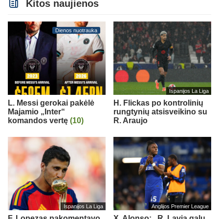
Kitos naujienos
Dienos nuotrauka
Ispanijos La Liga
L. Messi gerokai pakėlė
H. Flickas po kontrolinių
Majamio „Inter“
rungtynių atsisveikino su
komandos vertę
(10)
R. Araujo
Ispanijos La Liga
Anglijos Premier League
F. Lopezas pakomentavo
X. Alonso: „R. Lavia galų