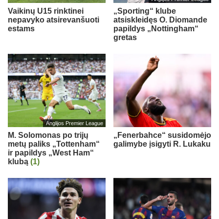
Vaikinų U15 rinktinei
„Sporting“ klube
nepavyko atsirevanšuoti
atsiskleidęs O. Diomande
estams
papildys „Nottingham“
gretas
Anglijos Premier League
M. Solomonas po trijų
„Fenerbahce“ susidomėjo
metų paliks „Tottenham“
galimybe įsigyti R. Lukaku
ir papildys „West Ham“
klubą
(1)