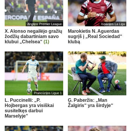
Anglijos Premier League
Ispanijos La Liga
X. Alonso negailėjo gražių
Marokietis N. Aguerdas
žodžių dabartiniam savo
sugrįš į „Real Sociedad“
klubui „Chelsea“
(1)
klubą
Prancūzijos Ligue 1
L. Puccinelli: „P.
G. Paberžis: „Man
Hojbergas yra visiškai
Žalgiris“ yra širdyje“
susitelkęs darbui
Marselyje“