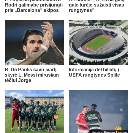
Rodri galimybę prisijungti
gale turėjo sužaisti visas
prie „Barcelona“ ekipos
rungtynes“
R. De Paulis savo įvartį
Informacija dėl bilietų į
skyrė L. Messi mirusiam
UEFA rungtynes Splite
tėčiui Jorge
Anglijos Premier League