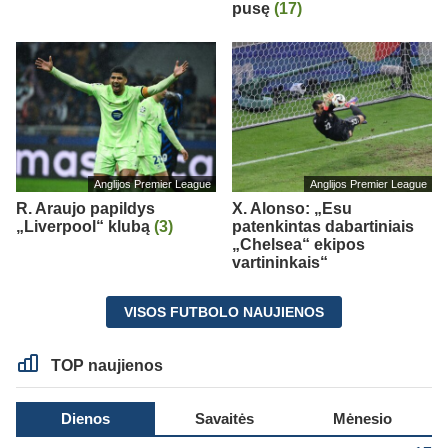
pusę
(17)
Anglijos Premier League
Anglijos Premier League
R. Araujo papildys
X. Alonso: „Esu
„Liverpool“ klubą
(3)
patenkintas dabartiniais
„Chelsea“ ekipos
vartininkais“
VISOS FUTBOLO NAUJIENOS
TOP naujienos
Dienos
Savaitės
Mėnesio