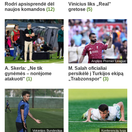
Rodri apsisprendė dėl
Vinicius liks „Real“
naujos komandos
(12)
gretose
(5)
Anglijos Premier League
A. Skerla: „Ne tik
M. Salah oficialiai
gynėmės – norėjome
persikėlė į Turkijos ekipą
atakuoti“
(1)
„Trabzonspor“
(3)
Vokietijos Bundesliga
Konferencijų lyga