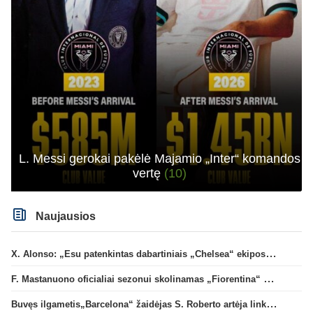
L. Messi gerokai pakėlė Majamio „Inter“ komandos
vertę
(10)
Naujausios
X. Alonso: „Esu patenkintas dabartiniais „Chelsea“ ekipos vartininkais“
F. Mastanuono oficialiai sezonui skolinamas „Fiorentina“ ekipai
Buvęs ilgametis„Barcelona“ žaidėjas S. Roberto artėja link persikėlimo į MLS