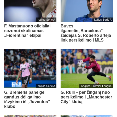
Italijos Serie A
Italijos Serie A
F. Mastanuono oficialiai
Buvęs
sezonui skolinamas
ilgametis„Barcelona“
„Fiorentina“ ekipai
žaidėjas S. Roberto artėja
link persikėlimo į MLS
Italijos Serie A
Anglijos Premier League
G. Bremeris paneigė
G. Rulli – per žingsnį nuo
gandus dėl galimo
persikėlimo į „Manchester
išvykimo iš „Juventus“
City“ klubą
klubo