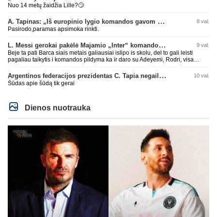
Nuo 14 metų žaidžia Lille?🙄
A. Tapinas: „Iš europinio lygio komandos gavom gerų pamokų“
8 val.
Pasirodo,paramas apsimoka rinkti.
L. Messi gerokai pakėlė Majamio „Inter“ komandos vertę
9 val.
Beje ta pati Barca siais metais galiausiai islipo is skolu, del to gali leisti
pagaliau taikytis i komandos pildyma ka ir daro su Adeyemi, Rodri, visa
Julian Alvarez saga.
Argentinos federacijos prezidentas C. Tapia negailėjo pagyrų G. Infantino
10 val.
Šūdas apie šūdą tik gerai
Dienos nuotrauka