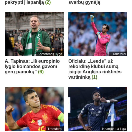
pakrypti į Ispaniją
(2)
svarbų gynėją
Konferencijų lyga
Transferai
A. Tapinas: „Iš europinio
Oficialu: „Leeds“ už
lygio komandos gavom
rekordinę klubui sumą
gerų pamokų“
(6)
įsigijo Anglijos rinktinės
vartininką
(1)
Transferai
Ispanijos La Liga