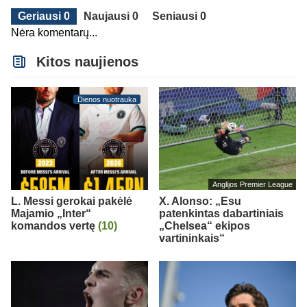
Geriausi 0
Naujausi 0
Seniausi 0
Nėra komentarų...
Kitos naujienos
Dienos nuotrauka
Anglijos Premier League
L. Messi gerokai pakėlė
X. Alonso: „Esu
Majamio „Inter“
patenkintas dabartiniais
komandos vertę
(10)
„Chelsea“ ekipos
vartininkais“