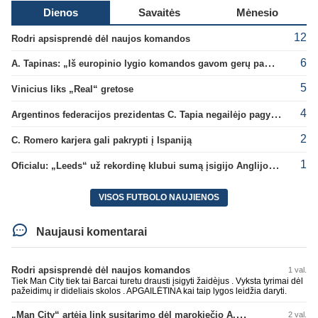
Dienos
Savaitės
Mėnesio
12
Rodri apsisprendė dėl naujos komandos
6
A. Tapinas: „Iš europinio lygio komandos gavom gerų pamokų“
5
Vinicius liks „Real“ gretose
4
Argentinos federacijos prezidentas C. Tapia negailėjo pagyrų G. Infantino
2
C. Romero karjera gali pakrypti į Ispaniją
1
Oficialu: „Leeds“ už rekordinę klubui sumą įsigijo Anglijos rinktinės vartininką
VISOS FUTBOLO NAUJIENOS
Naujausi komentarai
Rodri apsisprendė dėl naujos komandos
1 val.
Tiek Man City tiek tai Barcai turetu drausti įsigyti žaidèjus . Vyksta tyrimai dėl
pažeidimų ir dideliais skolos . APGAILĖTINA kai taip lygos leidžia daryti.
„Man City“ artėja link susitarimo dėl marokiečio A. Bouaddi persikėlimo
2 val.