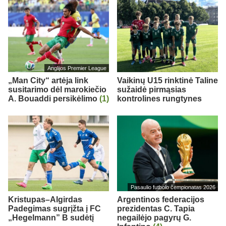
Anglijos Premier League
„Man City“ artėja link
Vaikinų U15 rinktinė Taline
susitarimo dėl marokiečio
sužaidė pirmąsias
A. Bouaddi persikėlimo
(1)
kontrolines rungtynes
Pasaulio futbolo čempionatas 2026
Kristupas–Algirdas
Argentinos federacijos
Padegimas sugrįžta į FC
prezidentas C. Tapia
„Hegelmann” B sudėtį
negailėjo pagyrų G.