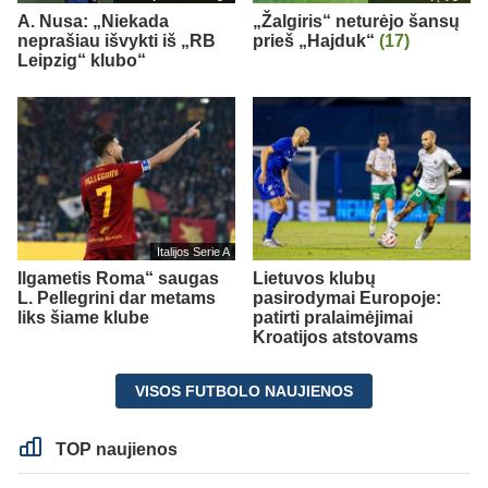
A. Nusa: „Niekada
„Žalgiris“ neturėjo šansų
neprašiau išvykti iš „RB
prieš „Hajduk“
(17)
Leipzig“ klubo“
Italijos Serie A
Ilgametis Roma“ saugas
Lietuvos klubų
L. Pellegrini dar metams
pasirodymai Europoje:
liks šiame klube
patirti pralaimėjimai
Kroatijos atstovams
VISOS FUTBOLO NAUJIENOS
TOP naujienos