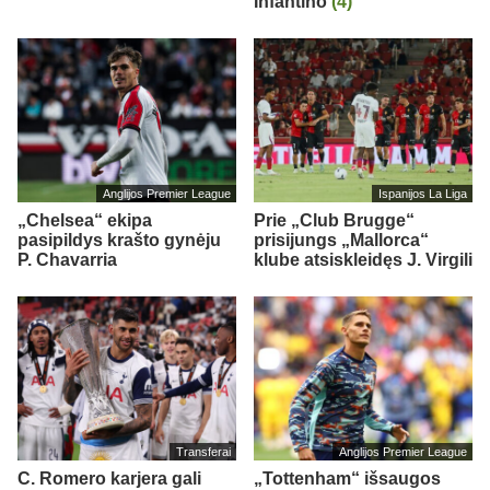
Infantino
(4)
Anglijos Premier League
Ispanijos La Liga
„Chelsea“ ekipa
Prie „Club Brugge“
pasipildys krašto gynėju
prisijungs „Mallorca“
P. Chavarria
klube atsiskleidęs J. Virgili
Transferai
Anglijos Premier League
C. Romero karjera gali
„Tottenham“ išsaugos