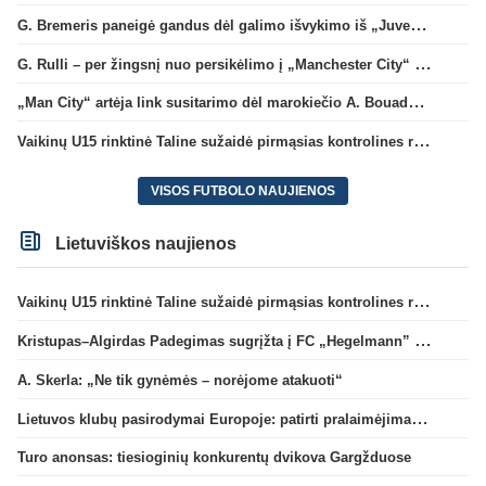
G. Bremeris paneigė gandus dėl galimo išvykimo iš „Juventus“ klubo
G. Rulli – per žingsnį nuo persikėlimo į „Manchester City“ klubą
„Man City“ artėja link susitarimo dėl marokiečio A. Bouaddi persikėlimo
Vaikinų U15 rinktinė Taline sužaidė pirmąsias kontrolines rungtynes
VISOS FUTBOLO NAUJIENOS
Lietuviškos naujienos
Vaikinų U15 rinktinė Taline sužaidė pirmąsias kontrolines rungtynes
Kristupas–Algirdas Padegimas sugrįžta į FC „Hegelmann” B sudėtį
A. Skerla: „Ne tik gynėmės – norėjome atakuoti“
Lietuvos klubų pasirodymai Europoje: patirti pralaimėjimai Kroatijos atstovams
Turo anonsas: tiesioginių konkurentų dvikova Gargžduose