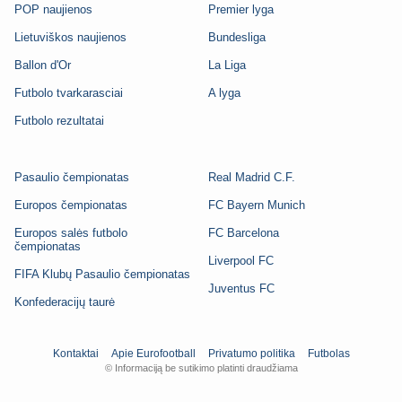
POP naujienos
Premier lyga
Lietuviškos naujienos
Bundesliga
Ballon d'Or
La Liga
Futbolo tvarkarasciai
A lyga
Futbolo rezultatai
Pasaulio čempionatas
Real Madrid C.F.
Europos čempionatas
FC Bayern Munich
Europos salės futbolo
FC Barcelona
čempionatas
Liverpool FC
FIFA Klubų Pasaulio čempionatas
Juventus FC
Konfederacijų taurė
Kontaktai
Apie Eurofootball
Privatumo politika
Futbolas
© Informaciją be sutikimo platinti draudžiama