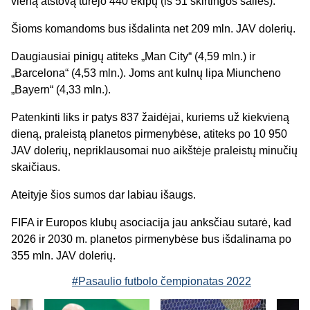
vieną atstovą turėjo 440 ekipų (iš 51 skirtingos šalies).
Šioms komandoms bus išdalinta net 209 mln. JAV dolerių.
Daugiausiai pinigų atiteks „Man City“ (4,59 mln.) ir
„Barcelona“ (4,53 mln.). Joms ant kulnų lipa Miuncheno
„Bayern“ (4,33 mln.).
Patenkinti liks ir patys 837 žaidėjai, kuriems už kiekvieną
dieną, praleistą planetos pirmenybėse, atiteks po 10 950
JAV dolerių, nepriklausomai nuo aikštėje praleistų minučių
skaičiaus.
Ateityje šios sumos dar labiau išaugs.
FIFA ir Europos klubų asociacija jau anksčiau sutarė, kad
2026 ir 2030 m. planetos pirmenybėse bus išdalinama po
355 mln. JAV dolerių.
#Pasaulio futbolo čempionatas 2022