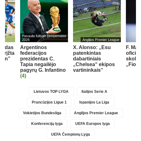
Pasaulio futbolo čempionatas
2026
Anglijos Premier League
girdas
Argentinos
X. Alonso: „Esu
F. Ma
grįžta
federacijos
patenkintas
oficia
ann”
prezidentas C.
dabartiniais
skoli
Tapia negailėjo
„Chelsea“ ekipos
„Fiore
pagyrų G. Infantino
vartininkais“
(4)
Lietuvos TOP LYGA
Italijos Serie A
Prancūzijos Ligue 1
Ispanijos La Liga
Vokietijos Bundesliga
Anglijos Premier League
Konferencijų lyga
UEFA Europos lyga
UEFA Čempionų Lyga