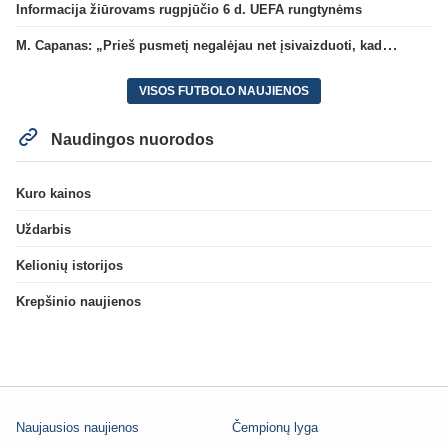
Informacija žiūrovams rugpjūčio 6 d. UEFA rungtynėms
M. Capanas: „Prieš pusmetį negalėjau net įsivaizduoti, kad žaisime prieš „Hajduk“
VISOS FUTBOLO NAUJIENOS
Naudingos nuorodos
Kuro kainos
Uždarbis
Kelionių istorijos
Krepšinio naujienos
Naujausios naujienos
Čempionų lyga