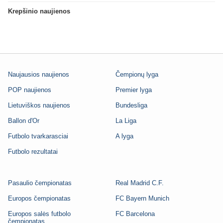
Krepšinio naujienos
Naujausios naujienos
Čempionų lyga
POP naujienos
Premier lyga
Lietuviškos naujienos
Bundesliga
Ballon d'Or
La Liga
Futbolo tvarkarasciai
A lyga
Futbolo rezultatai
Pasaulio čempionatas
Real Madrid C.F.
Europos čempionatas
FC Bayern Munich
Europos salės futbolo
FC Barcelona
čempionatas