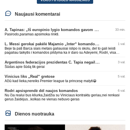
Naujausi komentarai
A. Tapinas: „Iš europinio lygio komandos gavom gerų pamokų“
33 min.
Pasirodo,paramas apsimoka rinkti.
L. Messi gerokai pakėlė Majamio „Inter“ komandos vertę
1 val.
Beje ta pati Barca siais metais galiausiai islipo is skolu, del to gali leisti
pagaliau taikytis i komandos pildyma ka ir daro su Adeyemi, Rodri, visa
Julian Alvarez saga.
Argentinos federacijos prezidentas C. Tapia negailėjo pagyrų G. Infantino
3 val.
Šūdas apie šūdą tik gerai
Vinicius liks „Real“ gretose
5 val.
Ačiū kad lieka,nereiks Premier league ta princesę matyti😀
Rodri apsisprendė dėl naujos komandos
6 val.
Nu čia realui bus kliurka,žaidžia su Viniciaus kontraktu geriau,nei renkasi
gerus žaidėjus...kolkas ne vienas nebuvo geras
Dienos nuotrauka