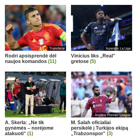
Transferai
Ispanijos La Liga
Rodri apsisprendė dėl
Vinicius liks „Real“
naujos komandos
(11)
gretose
(5)
Anglijos Premier League
A. Skerla: „Ne tik
M. Salah oficialiai
gynėmės – norėjome
persikėlė į Turkijos ekipą
atakuoti“
(1)
„Trabzonspor“
(3)