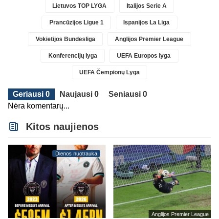
Lietuvos TOP LYGA
Italijos Serie A
Prancūzijos Ligue 1
Ispanijos La Liga
Vokietijos Bundesliga
Anglijos Premier League
Konferencijų lyga
UEFA Europos lyga
UEFA Čempionų Lyga
Geriausi 0
Naujausi 0
Seniausi 0
Nėra komentarų...
Kitos naujienos
Dienos nuotrauka
Anglijos Premier League