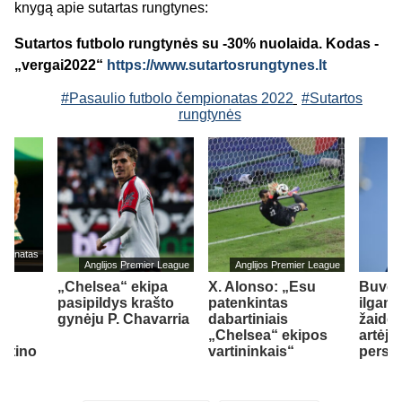
knygą apie sutartas rungtynes:
Sutartos futbolo rungtynės su -30% nuolaida. Kodas -
„vergai2022“
https://www.sutartosrungtynes.lt
#Pasaulio futbolo čempionatas 2022
#Sutartos
rungtynės
mpionatas
Anglijos Premier League
Anglijos Premier League
„Chelsea“ ekipa
X. Alonso: „Esu
Buvę
pasipildys krašto
patenkintas
ilgam
.
gynėju P. Chavarria
dabartiniais
žaidėj
jo
„Chelsea“ ekipos
artėja 
antino
vartininkais“
persik