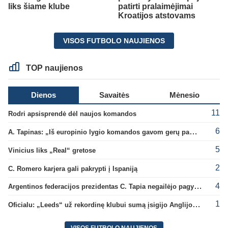
liks šiame klube
patirti pralaimėjimai
Kroatijos atstovams
VISOS FUTBOLO NAUJIENOS
TOP naujienos
Dienos
Savaitės
Mėnesio
11
Rodri apsisprendė dėl naujos komandos
6
A. Tapinas: „Iš europinio lygio komandos gavom gerų pamokų“
5
Vinicius liks „Real“ gretose
2
C. Romero karjera gali pakrypti į Ispaniją
4
Argentinos federacijos prezidentas C. Tapia negailėjo pagyrų G. Infantino
1
Oficialu: „Leeds“ už rekordinę klubui sumą įsigijo Anglijos rinktinės vartininką
VISOS FUTBOLO NAUJIENOS