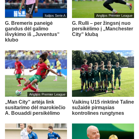
Italijos Serie A
Anglijos Premier League
G. Bremeris paneigė
G. Rulli – per žingsnį nuo
gandus dėl galimo
persikėlimo į „Manchester
išvykimo iš „Juventus“
City“ klubą
klubo
Anglijos Premier League
„Man City“ artėja link
Vaikinų U15 rinktinė Taline
susitarimo dėl marokiečio
sužaidė pirmąsias
A. Bouaddi persikėlimo
kontrolines rungtynes