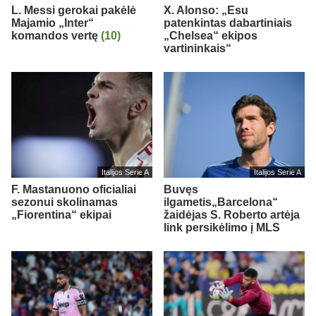
L. Messi gerokai pakėlė
X. Alonso: „Esu
Majamio „Inter“
patenkintas dabartiniais
komandos vertę
(10)
„Chelsea“ ekipos
vartininkais“
Italijos Serie A
Italijos Serie A
F. Mastanuono oficialiai
Buvęs
sezonui skolinamas
ilgametis„Barcelona“
„Fiorentina“ ekipai
žaidėjas S. Roberto artėja
link persikėlimo į MLS