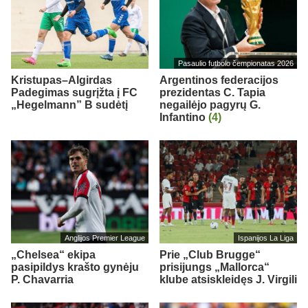
Pasaulio futbolo čempionatas 2026
Kristupas–Algirdas
Argentinos federacijos
Padegimas sugrįžta į FC
prezidentas C. Tapia
„Hegelmann” B sudėtį
negailėjo pagyrų G.
Infantino
(4)
Anglijos Premier League
Ispanijos La Liga
„Chelsea“ ekipa
Prie „Club Brugge“
pasipildys krašto gynėju
prisijungs „Mallorca“
P. Chavarria
klube atsiskleidęs J. Virgili