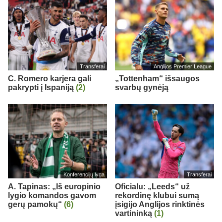
Transferai
Anglijos Premier League
C. Romero karjera gali
„Tottenham“ išsaugos
pakrypti į Ispaniją
(2)
svarbų gynėją
Konferencijų lyga
Transferai
A. Tapinas: „Iš europinio
Oficialu: „Leeds“ už
lygio komandos gavom
rekordinę klubui sumą
gerų pamokų“
(6)
įsigijo Anglijos rinktinės
vartininką
(1)