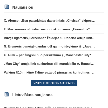
Naujausios
X. Alonso: „Esu patenkintas dabartiniais „Chelsea“ ekipos vartininkais“
F. Mastanuono oficialiai sezonui skolinamas „Fiorentina“ ekipai
Buvęs ilgametis„Barcelona“ žaidėjas S. Roberto artėja link persikėlimo į MLS
G. Bremeris paneigė gandus dėl galimo išvykimo iš „Juventus“ klubo
G. Rulli – per žingsnį nuo persikėlimo į „Manchester City“ klubą
„Man City“ artėja link susitarimo dėl marokiečio A. Bouaddi persikėlimo
Vaikinų U15 rinktinė Taline sužaidė pirmąsias kontrolines rungtynes
VISOS FUTBOLO NAUJIENOS
Lietuviškos naujienos
Vaikinų U15 rinktinė Taline sužaidė pirmąsias kontrolines rungtynes