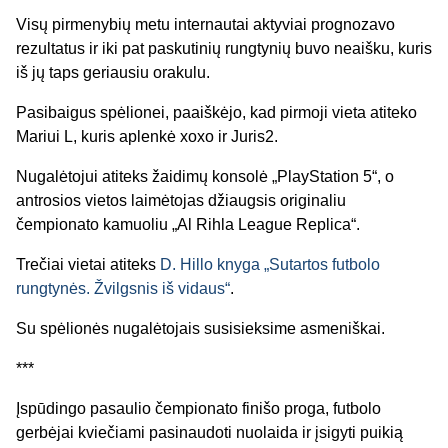
Visų pirmenybių metu internautai aktyviai prognozavo
rezultatus ir iki pat paskutinių rungtynių buvo neaišku, kuris
iš jų taps geriausiu orakulu.
Pasibaigus spėlionei, paaiškėjo, kad pirmoji vieta atiteko
Mariui L, kuris aplenkė xoxo ir Juris2.
Nugalėtojui atiteks žaidimų konsolė „PlayStation 5“, o
antrosios vietos laimėtojas džiaugsis originaliu
čempionato kamuoliu „Al Rihla League Replica“.
Trečiai vietai atiteks
D. Hillo knyga „Sutartos futbolo
rungtynės. Žvilgsnis iš vidaus“
.
Su spėlionės nugalėtojais susisieksime asmeniškai.
***
Įspūdingo pasaulio čempionato finišo proga, futbolo
gerbėjai kviečiami pasinaudoti nuolaida ir įsigyti puikią