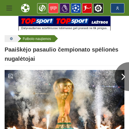
Futbolo naujienos
Paaiškėjo pasaulio čempionato spėlionės
nugalėtojai