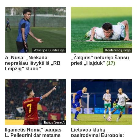
Vokietijos Bundesliga
Konferencijų lyga
A. Nusa: „Niekada
„Žalgiris“ neturėjo šansų
neprašiau išvykti iš „RB
prieš „Hajduk“
(17)
Leipzig“ klubo“
Italijos Serie A
Ilgametis Roma“ saugas
Lietuvos klubų
L. Pellegrini dar metams
pasirodymai Europoje: