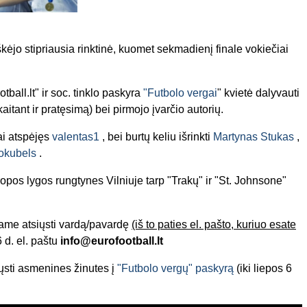
ėjo stipriausia rinktinė, kuomet sekmadienį finale vokiečiai
ball.lt" ir soc. tinklo paskyra
"Futbolo vergai
" kvietė dalyvauti
kaitant ir pratęsimą) bei pirmojo įvarčio autorių.
ai atspėjęs
valentas1
, bei burtų keliu išrinkti
Martynas Stukas
,
jokubels
.
opos lygos rungtynes Vilniuje tarp "Trakų" ir "St. Johnsone"
iame atsiųsti vardą/pavardę
(iš to paties el. pašto, kuriuo esate
6 d. el. paštu
info@eurofootball.lt
iųsti asmenines žinutes į
"Futbolo vergų" paskyrą
(iki liepos 6