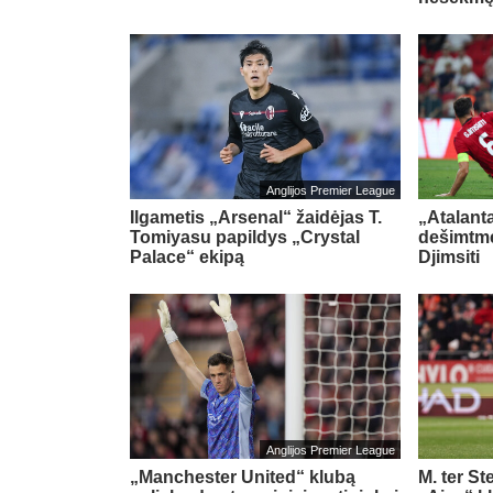
Anglijos Premier League
Ilgametis „Arsenal“ žaidėjas T.
„Atalant
Tomiyasu papildys „Crystal
dešimtme
Palace“ ekipą
Djimsiti
Anglijos Premier League
„Manchester United“ klubą
M. ter St