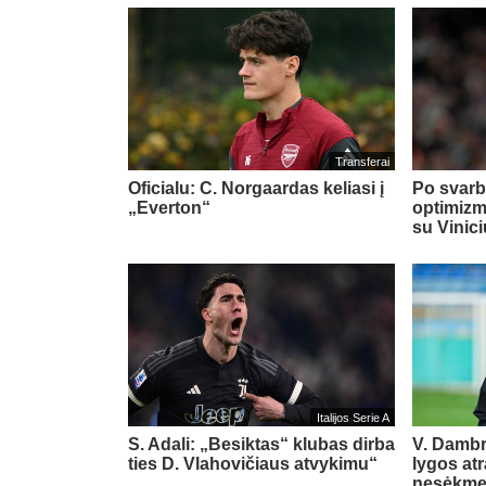
Transferai
Oficialu: C. Norgaardas keliasi į
Po svarb
„Everton“
optimizm
su Vinic
Italijos Serie A
S. Adali: „Besiktas“ klubas dirba
V. Damb
ties D. Vlahovičiaus atvykimu“
lygos at
nesėkm