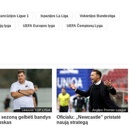
ancūzijos Ligue 1
Ispanijos La Liga
Vokietijos Bundesliga
jų lyga
UEFA Europos lyga
UEFA Čempionų Lyga
Lietuvos TOP LYGA
Anglijos Premier League
“ sezoną gelbėti bandys
Oficialu: „Newcastle“ pristatė
uskas
naują strategą