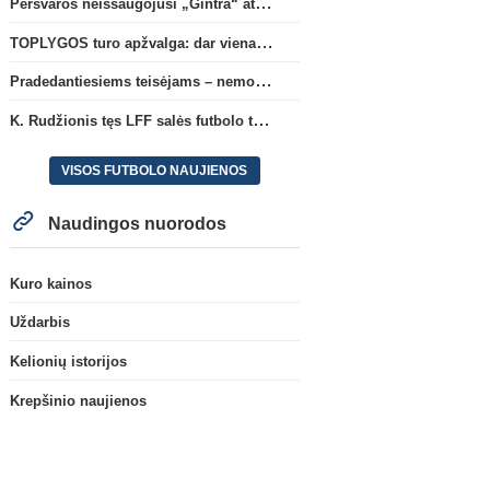
Persvaros neišsaugojusi „Gintra“ atrankos pusfinalyje nusileido Škotijos čempionėms
TOPLYGOS turo apžvalga: dar vienas naujas lyderis
Pradedantiesiems teisėjams – nemokamas seminaras Vilniuje šį penktadienį
K. Rudžionis tęs LFF salės futbolo techninio direktoriaus veiklą
VISOS FUTBOLO NAUJIENOS
Naudingos nuorodos
Kuro kainos
Uždarbis
Kelionių istorijos
Krepšinio naujienos