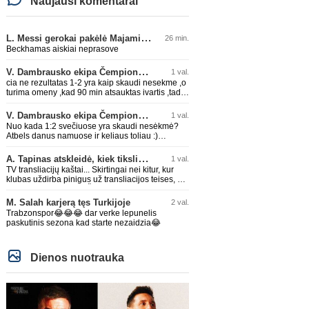
Naujausi komentarai
L. Messi gerokai pakėlė Majamio „Inter“ komandos vertę
26 min.
Beckhamas aiskiai neprasove
V. Dambrausko ekipa Čempionų lygos atrankoje patyrė skaudžią nesėkmę
1 val.
cia ne rezultatas 1-2 yra kaip skaudi nesekme ,o
turima omeny ,kad 90 min atsauktas ivartis ,tada
butu lygiosios
V. Dambrausko ekipa Čempionų lygos atrankoje patyrė skaudžią nesėkmę
1 val.
Nuo kada 1:2 svečiuose yra skaudi nesėkmė?
Atbels danus namuose ir keliaus toliau :)
Sėkmės Valdui!
A. Tapinas atskleidė, kiek tiksliai „Žalgiris“ jau uždirbo iš UEFA premijų
1 val.
TV transliacijų kaštai... Skirtingai nei kitur, kur
klubas uždirba pinigus už transliacijos teises, ŽV
čia turi išlaidų eilutę.. Žiauruva :)
M. Salah karjerą tęs Turkijoje
2 val.
Trabzonspor😂😂😂 dar verke lepunelis
paskutinis sezona kad starte nezaidzia😂
Dienos nuotrauka