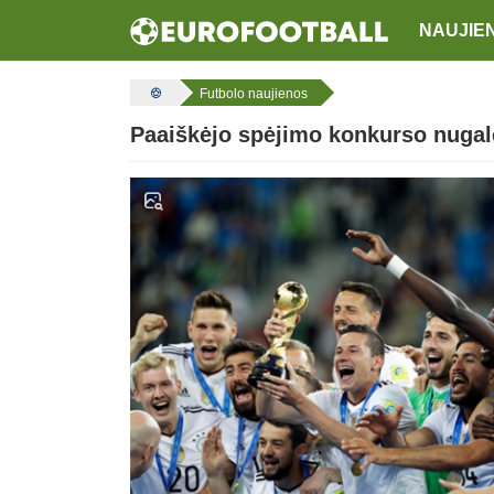
NAUJIE
Futbolo naujienos
Paaiškėjo spėjimo konkurso nugalė