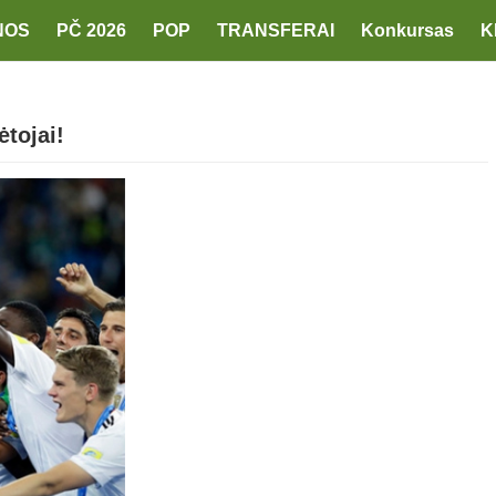
NOS
PČ 2026
POP
TRANSFERAI
Konkursas
K
tojai!