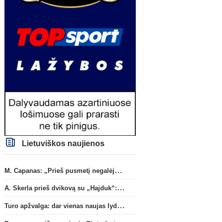
Lietuviškos naujienos
M. Capanas: „Prieš pusmetį negalėjau net įsivaizduoti, kad žaisime prieš „Hajduk“
A. Skerla prieš dvikovą su „Hajduk“: „Tai kito kalibro komanda“
Turo apžvalga: dar vienas naujas lyderis