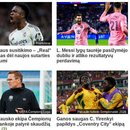
Transferai
aus susitikimo – „Real“
L. Messi lygų taurėje pasižymėjo
as dėl naujos sutarties
dubliu ir atliko rezultatyvų
iumi
perdavimą
UEFA Čempionų Lyga
Pasaulio futbolo čempionatas 2026
rausko ekipa Čempionų
Ganos saugas C. Yirenkyi
rankoje patyrė skaudžią
papildys „Coventry City“ ekipą
ę
(2)