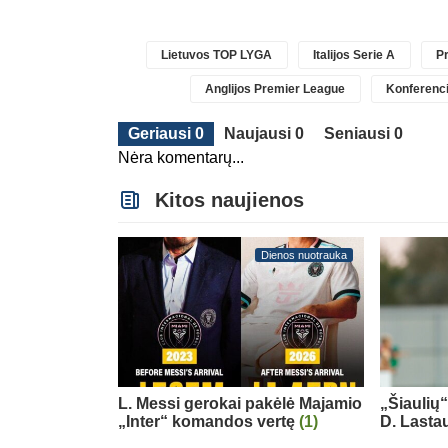
Lietuvos TOP LYGA
Italijos Serie A
Pr
Anglijos Premier League
Konferenci
Geriausi 0
Naujausi 0
Seniausi 0
Nėra komentarų...
Kitos naujienos
Dienos nuotrauka
L. Messi gerokai pakėlė Majamio
„Šiaulių
„Inter“ komandos vertę
(1)
D. Lasta