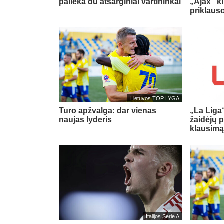
palieka du atsarginiai vartininkai
„Ajax“ kl
priklaus
Lietuvos TOP LYGA
Turo apžvalga: dar vienas
„La Liga
naujas lyderis
žaidėjų 
klausim
Italijos Serie A