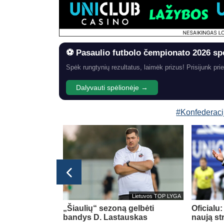
⚽ Pasaulio futbolo čempionato 2026 sp
Spėk rungtynių rezultatus, laimėk prizus! Prisijunk prie
Dalyvauti spėlionėje →
#Konfederaci
Italijos Serie A
Lietuvos TOP LYGA
eikino su
„Šiaulių“ sezoną gelbėti
Oficialu
siu gynėju B.
bandys D. Lastauskas
naują st