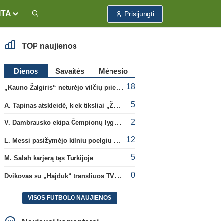
ITA
Prisijungti
TOP naujienos
Dienos
Savaitės
Mėnesio
18
„Kauno Žalgiris“ neturėjo vilčių prieš „Dinamo“
5
A. Tapinas atskleidė, kiek tiksliai „Žalgiris“ jau uždirbo iš UEFA premijų
2
V. Dambrausko ekipa Čempionų lygos atrankoje patyrė skaudžią nesėkmę
12
L. Messi pasižymėjo kilniu poelgiu dėl kilusių gaisrų Madride
5
M. Salah karjerą tęs Turkijoje
0
Dvikovas su „Hajduk“ transliuos TV3, paskutinėje transliacijoje – nauji rekordai
VISOS FUTBOLO NAUJIENOS