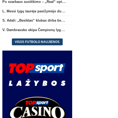
atvykimu“
Po svarbaus susitikimo – „Real“ optimizmas dėl naujos sutarties su Viniciumi
L. Messi lygų taurėje pasižymėjo dubliu ir atliko rezultatyvų perdavimą
S. Adali: „Besiktas“ klubas dirba ties D. Vlahovičiaus atvykimu“
V. Dambrausko ekipa Čempionų lygos atrankoje patyrė skaudžią nesėkmę
VISOS FUTBOLO NAUJIENOS