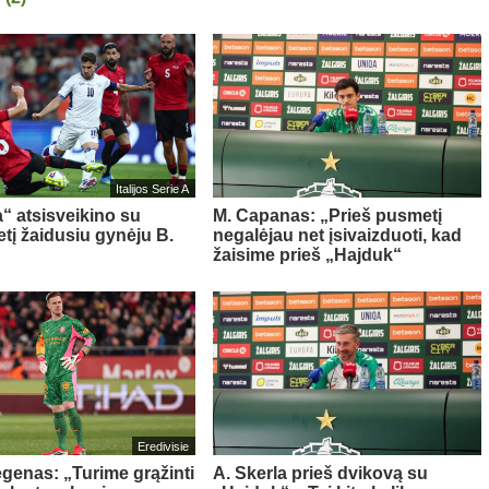
Italijos Serie A
a“ atsisveikino su
M. Capanas: „Prieš pusmetį
tį žaidusiu gynėju B.
negalėjau net įsivaizduoti, kad
žaisime prieš „Hajduk“
Eredivisie
egenas: „Turime grąžinti
A. Skerla prieš dvikovą su