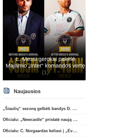
L. Messi gerokai pakėlė
Majamio „Inter“ komandos vertę
(1)
Naujausios
„Šiaulių“ sezoną gelbėti bandys D. Lastauskas
Oficialu: „Newcastle“ pristatė naują strategą
Italijos Serie A
Pasaulio futbolo čempion
S. Adali: „Besiktas“ klubas
Ganos saugas C. Yirenky
Oficialu: C. Norgaardas keliasi į „Everton“
dirba ties D. Vlahovičiaus
papildys „Coventry City“