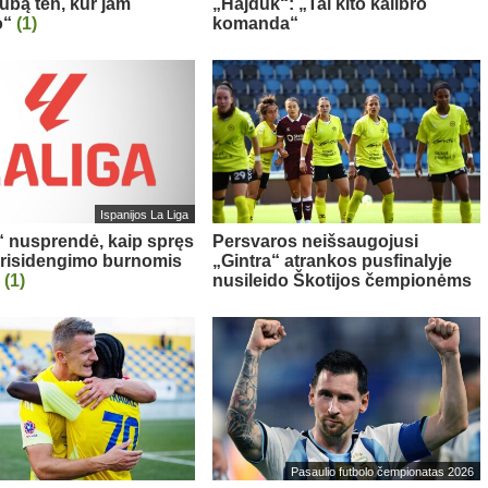
ubą ten, kur jam
„Hajduk“: „Tai kito kalibro
o“
(1)
komanda“
Ispanijos La Liga
“ nusprendė, kaip spręs
Persvaros neišsaugojusi
prisidengimo burnomis
„Gintra“ atrankos pusfinalyje
ą
(1)
nusileido Škotijos čempionėms
Pasaulio futbolo čempionatas 2026