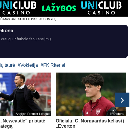
ėlionė
 draugų ir futbolo fanų spėjimų.
jų taurė
#Vokietija
#FK Riteriai
Anglijos Premier League
Transferai
: „Newcastle“ pristatė
Oficialu: C. Norgaardas keliasi į
rategą
„Everton“