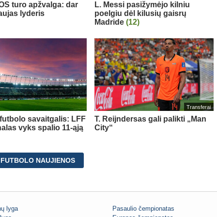
S turo apžvalga: dar
L. Messi pasižymėjo kilniu
aujas lyderis
poelgiu dėl kilusių gaisrų
Madride
(12)
Transferai
futbolo savaitgalis: LFF
T. Reijndersas gali palikti „Man
nalas vyks spalio 11-ąją
City“
 FUTBOLO NAUJIENOS
ų lyga
Pasaulio čempionatas