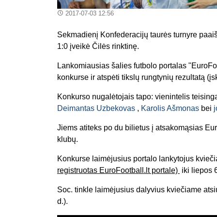
2017-07-03 12:56
Sekmadienį Konfederacijų taurės turnyre paaišk
1:0 įveikė Čilės rinktinę.
Lankomiausias šalies futbolo portalas "EuroFoot
konkurse ir atspėti tikslų rungtynių rezultatą (įs
Konkurso nugalėtojais tapo: vienintelis teising
Deimantas Uzbekovas
,
Karolis Ašmonas
bei
Jiems atiteks po du bilietus į atsakomąsias Eur
klubų.
Konkurse laimėjusius portalo lankytojus kvieč
registruotas EuroFootball.lt portale)
iki liepos 
Soc. tinkle laimėjusius dalyvius kviečiame ats
d.).