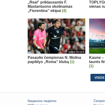
„Real“ priklausantis F.
TOPLYGO
Mastantuono skolinamas
vienas n
„Fiorentina“ ekipai
(4)
Italijos Serie A
Pasaulio čempionas N. Molina
Kaune – 
papildys „Roma“ klubą
(1)
taurės fi
(1)
VISOS
Naujausios naujienos
Čempion