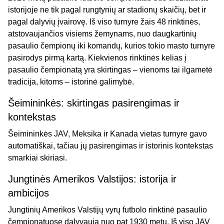
istorijoje ne tik pagal rungtynių ar stadionų skaičių, bet ir
pagal dalyvių įvairovę. Iš viso turnyre žais 48 rinktinės,
atstovaujančios visiems žemynams, nuo daugkartinių
pasaulio čempionų iki komandų, kurios tokio masto turnyre
pasirodys pirmą kartą. Kiekvienos rinktinės kelias į
pasaulio čempionatą yra skirtingas – vienoms tai ilgametė
tradicija, kitoms – istorinė galimybė.
Šeimininkės: skirtingas pasirengimas ir
kontekstas
Šeimininkės JAV, Meksika ir Kanada vietas turnyre gavo
automatiškai, tačiau jų pasirengimas ir istorinis kontekstas
smarkiai skiriasi.
Jungtinės Amerikos Valstijos: istorija ir
ambicijos
Jungtinių Amerikos Valstijų vyrų futbolo rinktinė pasaulio
čempionatuose dalyvauja nuo pat 1930 metų. Iš viso JAV