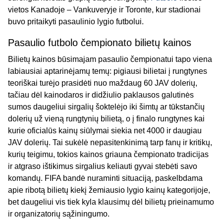
vietos Kanadoje – Vankuveryje ir Toronte, kur stadionai
buvo pritaikyti pasaulinio lygio futbolui.
Pasaulio futbolo čempionato bilietų kainos
Bilietų kainos būsimajam pasaulio čempionatui tapo viena
labiausiai aptarinėjamų temų: pigiausi bilietai į rungtynes
teoriškai turėjo prasidėti nuo maždaug 60 JAV dolerių,
tačiau dėl kainodaros ir didžiulio paklausos galutinės
sumos daugeliui sirgalių šoktelėjo iki šimtų ar tūkstančių
dolerių už vieną rungtynių bilietą, o į finalo rungtynes kai
kurie oficialūs kainų siūlymai siekia net 4000 ir daugiau
JAV dolerių. Tai sukėlė nepasitenkinimą tarp fanų ir kritikų,
kurių teigimu, tokios kainos griauna čempionato tradicijas
ir atgraso ištikimus sirgalius keliauti gyvai stebėti savo
komandų. FIFA bandė nuraminti situaciją, paskelbdama
apie ribotą bilietų kiekį žemiausio lygio kainų kategorijoje,
bet daugeliui vis tiek kyla klausimų dėl bilietų prieinamumo
ir organizatorių sąžiningumo.