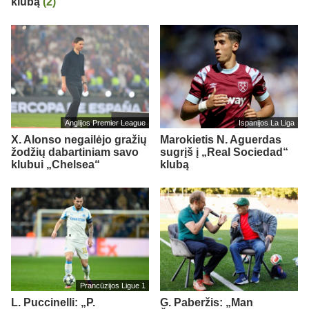
klubą
(2)
Anglijos Premier League
Ispanijos La Liga
X. Alonso negailėjo gražių
Marokietis N. Aguerdas
žodžių dabartiniam savo
sugrįš į „Real Sociedad“
klubui „Chelsea“
klubą
Prancūzijos Ligue 1
L. Puccinelli: „P.
G. Paberžis: „Man