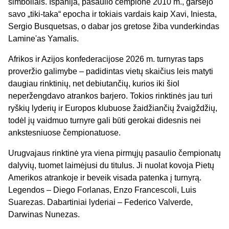
simboliais. Ispanija, pasaulio čempionė 2010 m., garsėjo
savo „tiki-taka“ epocha ir tokiais vardais kaip Xavi, Iniesta,
Sergio Busquetsas, o dabar jos gretose žiba vunderkindas
Lamine'as Yamalis.
Afrikos ir Azijos konfederacijose 2026 m. turnyras taps
proveržio galimybe – padidintas vietų skaičius leis matyti
daugiau rinktinių, net debiutančių, kurios iki šiol
neperžengdavo atrankos barjero. Tokios rinktinės jau turi
ryškių lyderių ir Europos klubuose žaidžiančių žvaigždžių,
todėl jų vaidmuo turnyre gali būti gerokai didesnis nei
ankstesniuose čempionatuose.
Urugvajaus rinktinė yra viena pirmųjų pasaulio čempionatų
dalyvių, tuomet laimėjusi du titulus. Ji nuolat kovoja Pietų
Amerikos atrankoje ir beveik visada patenka į turnyrą.
Legendos – Diego Forlanas, Enzo Francescoli, Luis
Suarezas. Dabartiniai lyderiai – Federico Valverde,
Darwinas Nunezas.