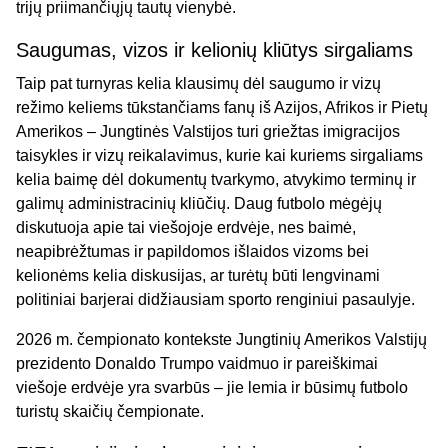
trijų priimančiųjų tautų vienybė.
Saugumas, vizos ir kelionių kliūtys sirgaliams
Taip pat turnyras kelia klausimų dėl saugumo ir vizų
režimo keliems tūkstančiams fanų iš Azijos, Afrikos ir Pietų
Amerikos – Jungtinės Valstijos turi griežtas imigracijos
taisykles ir vizų reikalavimus, kurie kai kuriems sirgaliams
kelia baimę dėl dokumentų tvarkymo, atvykimo terminų ir
galimų administracinių kliūčių. Daug futbolo mėgėjų
diskutuoja apie tai viešojoje erdvėje, nes baimė,
neapibrėžtumas ir papildomos išlaidos vizoms bei
kelionėms kelia diskusijas, ar turėtų būti lengvinami
politiniai barjerai didžiausiam sporto renginiui pasaulyje.
2026 m. čempionato kontekste Jungtinių Amerikos Valstijų
prezidento Donaldo Trumpo vaidmuo ir pareiškimai
viešoje erdvėje yra svarbūs – jie lemia ir būsimų futbolo
turistų skaičių čempionate.