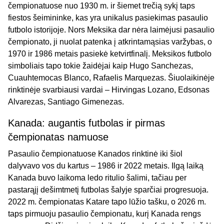
čempionatuose nuo 1930 m. ir šiemet trečią sykį taps
fiestos šeimininke, kas yra unikalus pasiekimas pasaulio
futbolo istorijoje. Nors Meksika dar nėra laimėjusi pasaulio
čempionato, ji nuolat patenka į atkrintamąsias varžybas, o
1970 ir 1986 metais pasiekė ketvirtfinalį. Meksikos futbolo
simboliais tapo tokie žaidėjai kaip Hugo Sanchezas,
Cuauhtemocas Blanco, Rafaelis Marquezas. Šiuolaikinėje
rinktinėje svarbiausi vardai – Hirvingas Lozano, Edsonas
Alvarezas, Santiago Gimenezas.
Kanada: augantis futbolas ir pirmas
čempionatas namuose
Pasaulio čempionatuose Kanados rinktinė iki šiol
dalyvavo vos du kartus – 1986 ir 2022 metais. Ilgą laiką
Kanada buvo laikoma ledo ritulio šalimi, tačiau per
pastarąjį dešimtmetį futbolas šalyje sparčiai progresuoja.
2022 m. čempionatas Katare tapo lūžio tašku, o 2026 m.
taps pirmuoju pasaulio čempionatu, kurį Kanada rengs