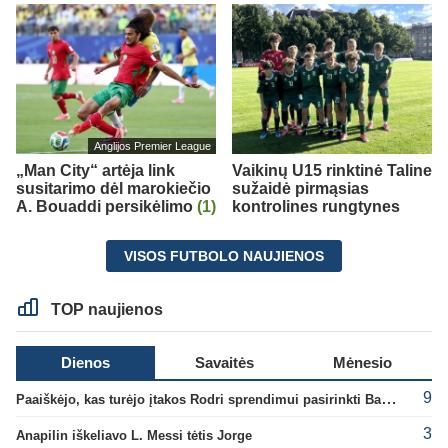
Anglijos Premier League
„Man City“ artėja link
Vaikinų U15 rinktinė Taline
susitarimo dėl marokiečio
sužaidė pirmąsias
A. Bouaddi persikėlimo
(1)
kontrolines rungtynes
VISOS FUTBOLO NAUJIENOS
TOP naujienos
Dienos
Savaitės
Mėnesio
9
Paaiškėjo, kas turėjo įtakos Rodri sprendimui pasirinkti Barselonos pusę
3
Anapilin iškeliavo L. Messi tėtis Jorge