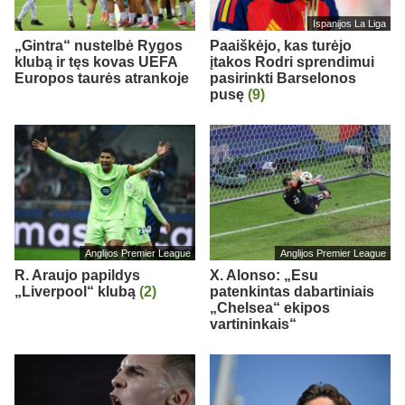
Ispanijos La Liga
„Gintra“ nustelbė Rygos
Paaiškėjo, kas turėjo
klubą ir tęs kovas UEFA
įtakos Rodri sprendimui
Europos taurės atrankoje
pasirinkti Barselonos
pusę
(9)
Anglijos Premier League
Anglijos Premier League
R. Araujo papildys
X. Alonso: „Esu
„Liverpool“ klubą
(2)
patenkintas dabartiniais
„Chelsea“ ekipos
vartininkais“