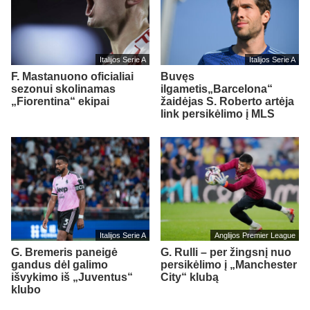
Italijos Serie A
Italijos Serie A
F. Mastanuono oficialiai
Buvęs
sezonui skolinamas
ilgametis„Barcelona“
„Fiorentina“ ekipai
žaidėjas S. Roberto artėja
link persikėlimo į MLS
Italijos Serie A
Anglijos Premier League
G. Bremeris paneigė
G. Rulli – per žingsnį nuo
gandus dėl galimo
persikėlimo į „Manchester
išvykimo iš „Juventus“
City“ klubą
klubo