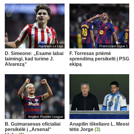
Ispanijos La Liga
Prancūzijos Ligue 1
D. Simeone: „Esame labai
F. Torresas priėmė
laimingi, kad turime J.
sprendimą persikelti į PSG
Alvarezą“
ekipą
Anglijos Premier League
B. Guimaraesas oficialiai
Anapilin iškeliavo L. Messi
persikėlė į „Arsenal“
tėtis Jorge
(3)