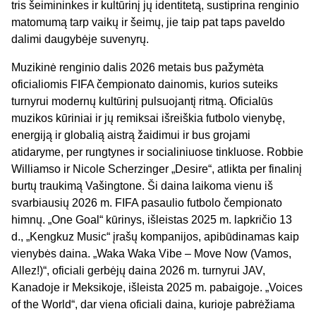
tris šeimininkes ir kultūrinį jų identitetą, sustiprina renginio
matomumą tarp vaikų ir šeimų, jie taip pat taps paveldo
dalimi daugybėje suvenyrų.
Muzikinė renginio dalis 2026 metais bus pažymėta
oficialiomis FIFA čempionato dainomis, kurios suteiks
turnyrui modernų kultūrinį pulsuojantį ritmą. Oficialūs
muzikos kūriniai ir jų remiksai išreiškia futbolo vienybę,
energiją ir globalią aistrą žaidimui ir bus grojami
atidaryme, per rungtynes ir socialiniuose tinkluose. Robbie
Williamso ir Nicole Scherzinger „Desire“, atlikta per finalinį
burtų traukimą Vašingtone. Ši daina laikoma vienu iš
svarbiausių 2026 m. FIFA pasaulio futbolo čempionato
himnų. „One Goal“ kūrinys, išleistas 2025 m. lapkričio 13
d., „Kengkuz Music“ įrašų kompanijos, apibūdinamas kaip
vienybės daina. „Waka Waka Vibe – Move Now (Vamos,
Allez!)“, oficiali gerbėjų daina 2026 m. turnyrui JAV,
Kanadoje ir Meksikoje, išleista 2025 m. pabaigoje. „Voices
of the World“, dar viena oficiali daina, kurioje pabrėžiama