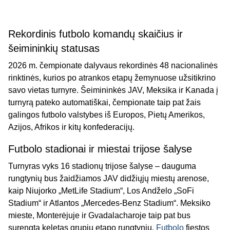
Rekordinis futbolo komandų skaičius ir
šeimininkių statusas
2026 m. čempionate dalyvaus rekordinės 48 nacionalinės
rinktinės, kurios po atrankos etapų žemynuose užsitikrino
savo vietas turnyre. Šeimininkės JAV, Meksika ir Kanada į
turnyrą pateko automatiškai, čempionate taip pat žais
galingos futbolo valstybes iš Europos, Pietų Amerikos,
Azijos, Afrikos ir kitų konfederacijų.
Futbolo stadionai ir miestai trijose šalyse
Turnyras vyks 16 stadionų trijose šalyse – dauguma
rungtynių bus žaidžiamos JAV didžiųjų miestų arenose,
kaip Niujorko „MetLife Stadium“, Los Andželo „SoFi
Stadium“ ir Atlantos „Mercedes-Benz Stadium“. Meksiko
mieste, Monterėjuje ir Gvadalacharoje taip pat bus
surengta keletas grupių etapo rungtynių.
Futbolo
fiestos