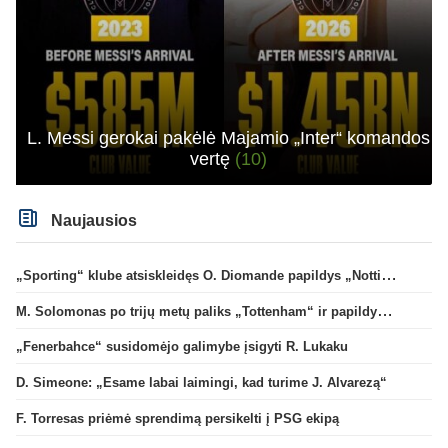
L. Messi gerokai pakėlė Majamio „Inter“ komandos
vertę
(10)
Naujausios
„Sporting“ klube atsiskleidęs O. Diomande papildys „Nottingham“ gretas
M. Solomonas po trijų metų paliks „Tottenham“ ir papildys „West Ham“ klubą
„Fenerbahce“ susidomėjo galimybe įsigyti R. Lukaku
D. Simeone: „Esame labai laimingi, kad turime J. Alvarezą“
F. Torresas priėmė sprendimą persikelti į PSG ekipą