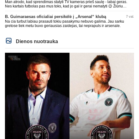
Man atrodo, kad sprendimas statyti TV kameras prieš saulę - labai geras.
Nes kartais futbolas pas mus toks, kad jo gal ir gerai nematyti 😉 Žiūriu
transliaciją iš DG stadiono, tai negaliu atsidžiaugt tribūnos vaizdu - tuščia,
kaip alaus butelys, kurį ką tik išmaukiau. Linkėjimai Tadui (slapyvardžiu „apie
B. Guimaraesas oficialiai persikėlė į „Arsenal“ klubą
7 val.
nieką“), kuris kiek girdėjau, įpūtė akis varvinančių transliacijų dvasią 😀
Na cia turbut labiau prasauti tokiu pasakymu nebuvo galima. Jau sarku
gretose tiek metu buvo geriausias zaidejas, tai neprapuls ir arsenale.
Dienos nuotrauka