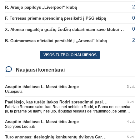
2
R. Araujo papildys „Liverpool“ klubą
0
F. Torresas priėmė sprendimą persikelti į PSG ekipą
0
X. Alonso negailėjo gražių žodžių dabartiniam savo klubui „Chelsea“
2
B. Guimaraesas oficialiai persikėlė į „Arsenal“ klubą
VISOS FUTBOLO NAUJIENOS
Naujausi komentarai
Anapilin iškeliavo L. Messi tėtis Jorge
3 val.
Uzuojauta
Paaiškėjo, kas turėjo įtakos Rodri sprendimui pasirinkti Barselonos pusę
3 val.
Fabrizio Romano sako, kad Real net nebidino Rodri, o Barca net neiperka
jo, ta prasme 50 liamų nesiūlo. Išpustas reikalas dėl traumingo, be 5min
dieduko.
Anapilin iškeliavo L. Messi tėtis Jorge
4 val.
Stiprybės Leo ✊🙏
Turo anonsas: tiesioginių konkurentų dvikova Gargžduose
5 val.