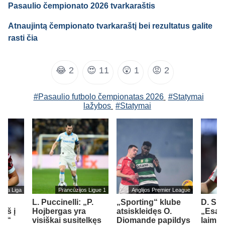
Pasaulio čempionato 2026 tvarkaraštis
Atnaujintą čempionato tvarkaraštį bei rezultatus galite
rasti čia
😂
2
😍
11
😲
1
😡
2
#Pasaulio futbolo čempionatas 2026
#Statymai
lažybos
#Statymai
s La Liga
Prancūzijos Ligue 1
Anglijos Premier League
L. Puccinelli: „P.
„Sporting“ klube
D. Si
įš į
Hojbergas yra
atsiskleidęs O.
„Esam
ad“
visiškai susitelkęs
Diomande papildys
laimin