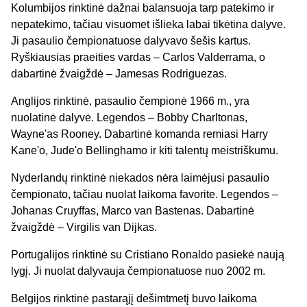
Kolumbijos rinktinė dažnai balansuoja tarp patekimo ir
nepatekimo, tačiau visuomet išlieka labai tikėtina dalyve.
Ji pasaulio čempionatuose dalyvavo šešis kartus.
Ryškiausias praeities vardas – Carlos Valderrama, o
dabartinė žvaigždė – Jamesas Rodriguezas.
Anglijos rinktinė, pasaulio čempionė 1966 m., yra
nuolatinė dalyvė. Legendos – Bobby Charltonas,
Wayne'as Rooney. Dabartinė komanda remiasi Harry
Kane'o, Jude'o Bellinghamo ir kiti talentų meistriškumu.
Nyderlandų rinktinė niekados nėra laimėjusi pasaulio
čempionato, tačiau nuolat laikoma favorite. Legendos –
Johanas Cruyffas, Marco van Bastenas. Dabartinė
žvaigždė – Virgilis van Dijkas.
Portugalijos rinktinė su Cristiano Ronaldo pasiekė naują
lygį. Ji nuolat dalyvauja čempionatuose nuo 2002 m.
Belgijos rinktinė pastarąjį dešimtmetį buvo laikoma