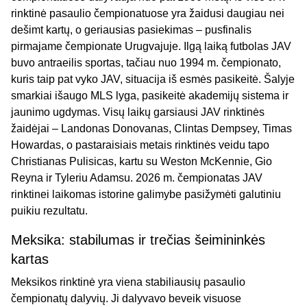
rinktinė pasaulio čempionatuose yra žaidusi daugiau nei
dešimt kartų, o geriausias pasiekimas – pusfinalis
pirmajame čempionate Urugvajuje. Ilgą laiką futbolas JAV
buvo antraeilis sportas, tačiau nuo 1994 m. čempionato,
kuris taip pat vyko JAV, situacija iš esmės pasikeitė. Šalyje
smarkiai išaugo MLS lyga, pasikeitė akademijų sistema ir
jaunimo ugdymas. Visų laikų garsiausi JAV rinktinės
žaidėjai – Landonas Donovanas, Clintas Dempsey, Timas
Howardas, o pastaraisiais metais rinktinės veidu tapo
Christianas Pulisicas, kartu su Weston McKennie, Gio
Reyna ir Tyleriu Adamsu. 2026 m. čempionatas JAV
rinktinei laikomas istorine galimybe pasižymėti galutiniu
puikiu rezultatu.
Meksika: stabilumas ir trečias šeimininkės
kartas
Meksikos rinktinė yra viena stabiliausių pasaulio
čempionatų dalyvių. Ji dalyvavo beveik visuose