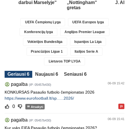
darbui Marselyje“
„Nottingham“
J. Alv
gretas
UEFA Čempionų Lyga
UEFA Europos lyga
Konferencijų lyga
Anglijos Premier League
Vokietijos Bundesliga
Ispanijos La Liga
Prancūzijos Ligue 1
Italijos Serie A
Lietuvos TOP LYGA
Geriausi 6
Naujausi 6
Seniausi 6
06-09 15:42
pagalba
(IP: 05457b430)
KONKURSAS Pasaulio futbolo čempionatas 2026
https://www.eurofootball.lt/sp......2026/
0
Atsakyti
06-09 15:41
pagalba
(IP: 05457b430)
Kur vyks FIFA Pasaulio futbolo čempionatas 2026?