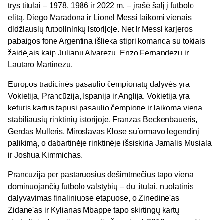
trys titulai – 1978, 1986 ir 2022 m. – įrašė šalį į futbolo
elitą. Diego Maradona ir Lionel Messi laikomi vienais
didžiausių futbolininkų istorijoje. Net ir Messi karjeros
pabaigos fone Argentina išlieka stipri komanda su tokiais
žaidėjais kaip Julianu Alvarezu, Enzo Fernandezu ir
Lautaro Martinezu.
Europos tradicinės pasaulio čempionatų dalyvės yra
Vokietija, Prancūzija, Ispanija ir Anglija. Vokietija yra
keturis kartus tapusi pasaulio čempione ir laikoma viena
stabiliausių rinktinių istorijoje. Franzas Beckenbaueris,
Gerdas Mulleris, Miroslavas Klose suformavo legendinį
palikimą, o dabartinėje rinktinėje išsiskiria Jamalis Musiala
ir Joshua Kimmichas.
Prancūzija per pastaruosius dešimtmečius tapo viena
dominuojančių futbolo valstybių – du titulai, nuolatinis
dalyvavimas finaliniuose etapuose, o Zinedine'as
Zidane'as ir Kylianas Mbappe tapo skirtingų kartų