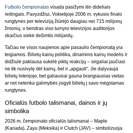
Futbolo čempionatas
visada pasižymi itin dideliais
reitingais. Pavyzdžiui, Vokietijoje 2006 m. vykusio finalo
rungtynes per televiziją žiūrėjo daugiau nei 715 milijonų
žmonių, o bendras viso turnyro televizijos auditorijos
skaičius siekė dešimtis milijardų.
Tačiau ne visos naujienos apie pasaulio čempionatą yra
teigiamos. Bilietų kainų politika, dinaminis kainų modelis ir
didžiulė paklausa sukėlė piktų reakcijų – sirgaliai jaučiasi
ne tik nusivylę dėl kainų, bet ir „apgauti“. Jie dalyvauja
bilietų loterijoje, bet galiausiai gauna brangiausias vietas
ar net netenka galimybės įsigyti bilietų į savo mėgstamas
rungtynes.
Oficialūs futbolo talismanai, dainos ir jų
simbolika
2026 m. čempionato oficialūs talismanai – Maple
(Kanada), Zayu (Meksika) ir Clutch (JAV) – simbolizuoja