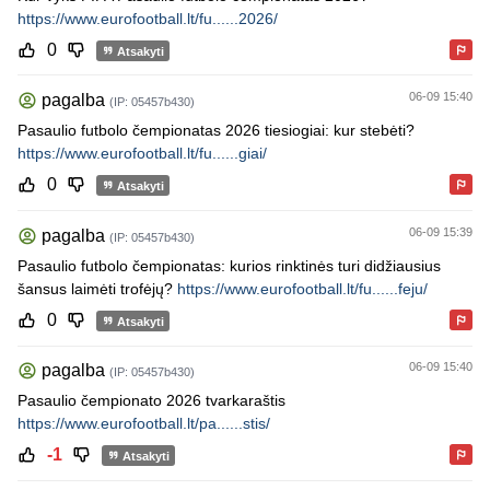
https://www.eurofootball.lt/fu......2026/
0
Atsakyti
06-09 15:40
pagalba
(IP: 05457b430)
Pasaulio futbolo čempionatas 2026 tiesiogiai: kur stebėti?
https://www.eurofootball.lt/fu......giai/
0
Atsakyti
06-09 15:39
pagalba
(IP: 05457b430)
Pasaulio futbolo čempionatas: kurios rinktinės turi didžiausius
šansus laimėti trofėjų?
https://www.eurofootball.lt/fu......feju/
0
Atsakyti
06-09 15:40
pagalba
(IP: 05457b430)
Pasaulio čempionato 2026 tvarkaraštis
https://www.eurofootball.lt/pa......stis/
-1
Atsakyti