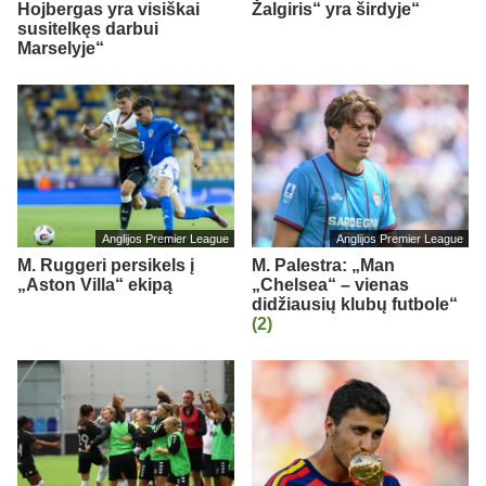
Hojbergas yra visiškai
Žalgiris“ yra širdyje“
susitelkęs darbui
Marselyje“
Anglijos Premier League
Anglijos Premier League
M. Ruggeri persikels į
M. Palestra: „Man
„Aston Villa“ ekipą
„Chelsea“ – vienas
didžiausių klubų futbole“
(2)