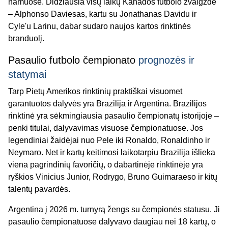
namuose. Didžiausia visų laikų Kanados futbolo žvaigždė
– Alphonso Daviesas, kartu su Jonathanas Davidu ir
Cyle'u Larinu, dabar sudaro naujos kartos rinktinės
branduolį.
Pasaulio futbolo čempionato
prognozės ir
statymai
Tarp Pietų Amerikos rinktinių praktiškai visuomet
garantuotos dalyvės yra Brazilija ir Argentina. Brazilijos
rinktinė yra sėkmingiausia pasaulio čempionatų istorijoje –
penki titulai, dalyvavimas visuose čempionatuose. Jos
legendiniai žaidėjai nuo Pele iki Ronaldo, Ronaldinho ir
Neymaro. Net ir kartų keitimosi laikotarpiu Brazilija išlieka
viena pagrindinių favoričių, o dabartinėje rinktinėje yra
ryškios Vinicius Junior, Rodrygo, Bruno Guimaraeso ir kitų
talentų pavardės.
Argentina į 2026 m. turnyrą žengs su čempionės statusu. Ji
pasaulio čempionatuose dalyvavo daugiau nei 18 kartų, o