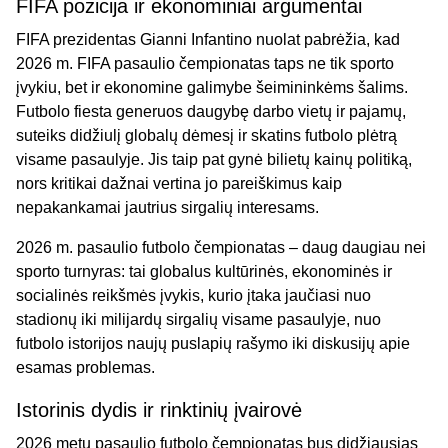
FIFA pozicija ir ekonominiai argumentai
FIFA prezidentas Gianni Infantino nuolat pabrėžia, kad
2026 m. FIFA pasaulio čempionatas taps ne tik sporto
įvykiu, bet ir ekonomine galimybe šeimininkėms šalims.
Futbolo fiesta generuos daugybę darbo vietų ir pajamų,
suteiks didžiulį globalų dėmesį ir skatins futbolo plėtrą
visame pasaulyje. Jis taip pat gynė bilietų kainų politiką,
nors kritikai dažnai vertina jo pareiškimus kaip
nepakankamai jautrius sirgalių interesams.
2026 m. pasaulio futbolo čempionatas – daug daugiau nei
sporto turnyras: tai globalus kultūrinės, ekonominės ir
socialinės reikšmės įvykis, kurio įtaka jaučiasi nuo
stadionų iki milijardų sirgalių visame pasaulyje, nuo
futbolo istorijos naujų puslapių rašymo iki diskusijų apie
esamas problemas.
Istorinis dydis ir rinktinių įvairovė
2026 metų pasaulio futbolo čempionatas bus didžiausias