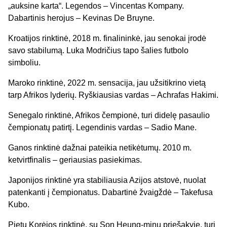
„auksine karta“. Legendos – Vincentas Kompany.
Dabartinis herojus – Kevinas De Bruyne.
Kroatijos rinktinė, 2018 m. finalininkė, jau senokai įrodė
savo stabilumą. Luka Modričius tapo šalies futbolo
simboliu.
Maroko rinktinė, 2022 m. sensacija, jau užsitikrino vietą
tarp Afrikos lyderių. Ryškiausias vardas – Achrafas Hakimi.
Senegalo rinktinė, Afrikos čempionė, turi didelę pasaulio
čempionatų patirtį. Legendinis vardas – Sadio Mane.
Ganos rinktinė dažnai pateikia netikėtumų. 2010 m.
ketvirtfinalis – geriausias pasiekimas.
Japonijos rinktinė yra stabiliausia Azijos atstovė, nuolat
patenkanti į čempionatus. Dabartinė žvaigždė – Takefusa
Kubo.
Pietų Korėjos rinktinė, su Son Heung-minu priešakyje, turi