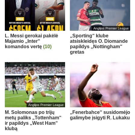
Anglijos Premier League
L. Messi gerokai pakėlė
„Sporting“ klube
Majamio „Inter“
atsiskleidęs O. Diomande
komandos vertę
(10)
papildys „Nottingham“
gretas
Anglijos Premier League
M. Solomonas po trijų
„Fenerbahce“ susidomėjo
metų paliks „Tottenham“
galimybe įsigyti R. Lukaku
ir papildys „West Ham“
klubą