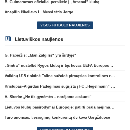
B. Guimaraesas oficialiai persikėlė į „Arsenal“ klubą
Anapilin iškeliavo L. Messi tėtis Jorge
VISOS FUTBOLO NAUJIENOS
Lietuviškos naujienos
G. Paberžis: „Man Žalgiris“ yra širdyje“
„Gintra“ nustelbė Rygos klubą ir tęs kovas UEFA Europos taurės atrankoje
Vaikinų U15 rinktinė Taline sužaidė pirmąsias kontrolines rungtynes
Kristupas–Algirdas Padegimas sugrįžta į FC „Hegelmann” B sudėtį
A. Skerla: „Ne tik gynėmės – norėjome atakuoti“
Lietuvos klubų pasirodymai Europoje: patirti pralaimėjimai Kroatijos atstovams
Turo anonsas: tiesioginių konkurentų dvikova Gargžduose