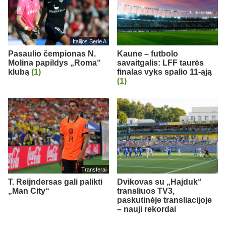
Italijos Serie A
Pasaulio čempionas N.
Kaune – futbolo
Molina papildys „Roma“
savaitgalis: LFF taurės
klubą
(1)
finalas vyks spalio 11-ąją
(1)
Transferai
T. Reijndersas gali palikti
Dvikovas su „Hajduk“
„Man City“
transliuos TV3,
paskutinėje transliacijoje
– nauji rekordai