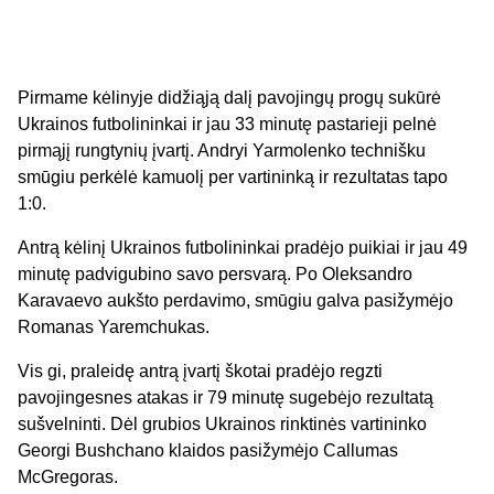
Pirmame kėlinyje didžiąją dalį pavojingų progų sukūrė
Ukrainos futbolininkai ir jau 33 minutę pastarieji pelnė
pirmąjį rungtynių įvartį. Andryi Yarmolenko technišku
smūgiu perkėlė kamuolį per vartininką ir rezultatas tapo
1:0.
Antrą kėlinį Ukrainos futbolininkai pradėjo puikiai ir jau 49
minutę padvigubino savo persvarą. Po Oleksandro
Karavaevo aukšto perdavimo, smūgiu galva pasižymėjo
Romanas Yaremchukas.
Vis gi, praleidę antrą įvartį škotai pradėjo regzti
pavojingesnes atakas ir 79 minutę sugebėjo rezultatą
sušvelninti. Dėl grubios Ukrainos rinktinės vartininko
Georgi Bushchano klaidos pasižymėjo Callumas
McGregoras.