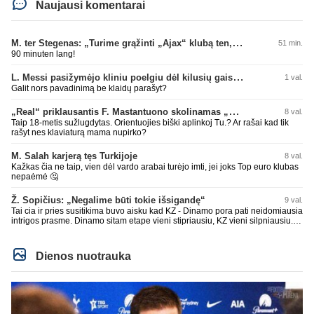
Naujausi komentarai
M. ter Stegenas: „Turime grąžinti „Ajax“ klubą ten, kur jam priklauso“
51 min.
90 minuten lang!
L. Messi pasižymėjo kliniu poelgiu dėl kilusių gaisrų Madride
1 val.
Galit nors pavadinimą be klaidų parašyt?
„Real“ priklausantis F. Mastantuono skolinamas „Fiorentina“ ekipai
8 val.
Taip 18-metis sužlugdytas. Orientuojies biški aplinkoj Tu.? Ar rašai kad tik
rašyt nes klaviaturą mama nupirko?
M. Salah karjerą tęs Turkijoje
8 val.
Kažkas čia ne taip, vien dėl vardo arabai turėjo imti, jei joks Top euro klubas
nepaėmė 🤔
Ž. Sopičius: „Negalime būti tokie išsigandę“
9 val.
Tai cia ir pries susitikima buvo aisku kad KZ - Dinamo pora pati neidomiausia
intrigos prasme. Dinamo sitam etape vieni stipriausiu, KZ vieni silpniausiu.
Taip kad nieko cia netiketo. Tik aisku nereikejo zaist kaip i kelnes prisikus
Dienos nuotrauka