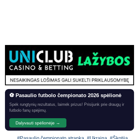
⚽ Pasaulio futbolo čempionato 2026 spėlionė
Spėk rungtynių rezultatus, laimėk prizus! Prisijunk prie draugų ir
futbolo fanų spėjimų.
Dalyvauti spėlionėje →
#Pasaulio čempionato atranka
#Ukraina
#Škotija