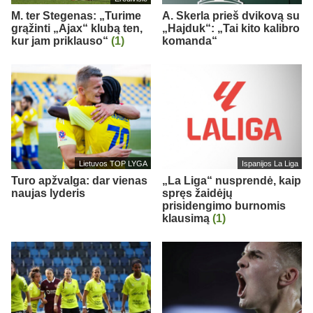
M. ter Stegenas: „Turime
A. Skerla prieš dvikovą su
grąžinti „Ajax“ klubą ten,
„Hajduk“: „Tai kito kalibro
kur jam priklauso“
(1)
komanda“
Lietuvos TOP LYGA
Ispanijos La Liga
Turo apžvalga: dar vienas
„La Liga“ nusprendė, kaip
naujas lyderis
spręs žaidėjų
prisidengimo burnomis
klausimą
(1)