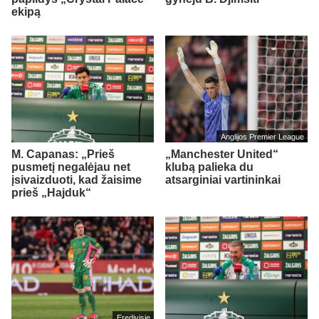
ekipą
Anglijos Premier League
M. Capanas: „Prieš
„Manchester United“
pusmetį negalėjau net
klubą palieka du
įsivaizduoti, kad žaisime
atsarginiai vartininkai
prieš „Hajduk“
Eredivisie