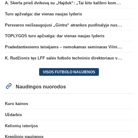
A. Skerla prieš dvikovą su „Hajduk“: „Tai kito kalibro komanda“
Turo apžvalga: dar vienas naujas lyderis
Persvaros neišsaugojusi „Gintra“ atrankos pusfinalyje nusileido Škotijos čempionėms
TOPLYGOS turo apžvalga: dar vienas naujas lyderis
Pradedantiesiems teisėjams – nemokamas seminaras Vilniuje šį penktadienį
K. Rudžionis tęs LFF salės futbolo techninio direktoriaus veiklą
VISOS FUTBOLO NAUJIENOS
Naudingos nuorodos
Kuro kainos
Uždarbis
Kelionių istorijos
Krepšinio naujienos