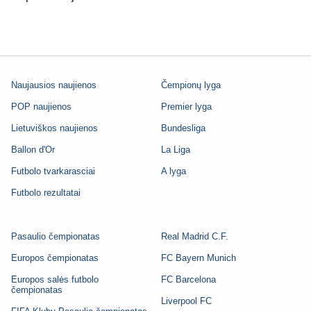
Naujausios naujienos
Čempionų lyga
POP naujienos
Premier lyga
Lietuviškos naujienos
Bundesliga
Ballon d'Or
La Liga
Futbolo tvarkarasciai
A lyga
Futbolo rezultatai
Pasaulio čempionatas
Real Madrid C.F.
Europos čempionatas
FC Bayern Munich
Europos salės futbolo
FC Barcelona
čempionatas
Liverpool FC