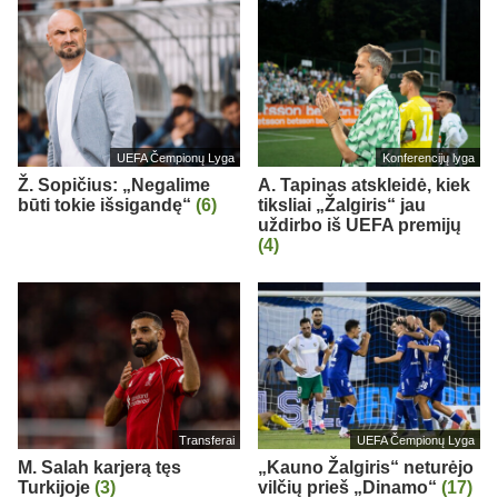
UEFA Čempionų Lyga
Konferencijų lyga
Ž. Sopičius: „Negalime
A. Tapinas atskleidė, kiek
būti tokie išsigandę“
(6)
tiksliai „Žalgiris“ jau
uždirbo iš UEFA premijų
(4)
Transferai
UEFA Čempionų Lyga
M. Salah karjerą tęs
„Kauno Žalgiris“ neturėjo
Turkijoje
(3)
vilčių prieš „Dinamo“
(17)