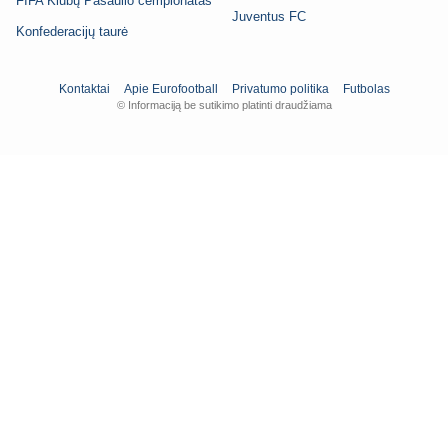
FIFA Klubų Pasaulio čempionatas
Juventus FC
Konfederacijų taurė
Kontaktai
Apie Eurofootball
Privatumo politika
Futbolas
© Informaciją be sutikimo platinti draudžiama