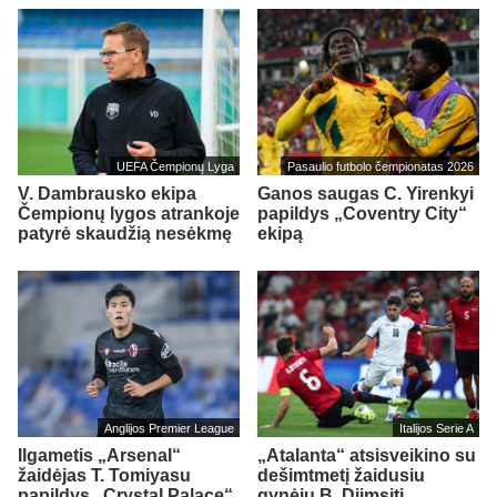
UEFA Čempionų Lyga
Pasaulio futbolo čempionatas 2026
V. Dambrausko ekipa
Ganos saugas C. Yirenkyi
Čempionų lygos atrankoje
papildys „Coventry City“
patyrė skaudžią nesėkmę
ekipą
Anglijos Premier League
Italijos Serie A
Ilgametis „Arsenal“
„Atalanta“ atsisveikino su
žaidėjas T. Tomiyasu
dešimtmetį žaidusiu
papildys „Crystal Palace“
gynėju B. Djimsiti