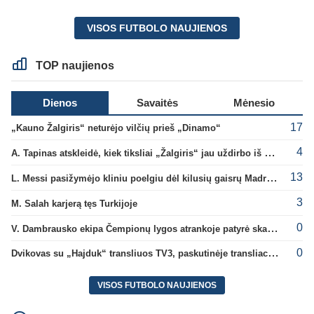
VISOS FUTBOLO NAUJIENOS
TOP naujienos
Dienos
Savaitės
Mėnesio
17
„Kauno Žalgiris“ neturėjo vilčių prieš „Dinamo“
4
A. Tapinas atskleidė, kiek tiksliai „Žalgiris“ jau uždirbo iš UEFA premijų
13
L. Messi pasižymėjo kliniu poelgiu dėl kilusių gaisrų Madride
3
M. Salah karjerą tęs Turkijoje
0
V. Dambrausko ekipa Čempionų lygos atrankoje patyrė skaudžią nesėkmę
0
Dvikovas su „Hajduk“ transliuos TV3, paskutinėje transliacijoje – nauji rekordai
VISOS FUTBOLO NAUJIENOS