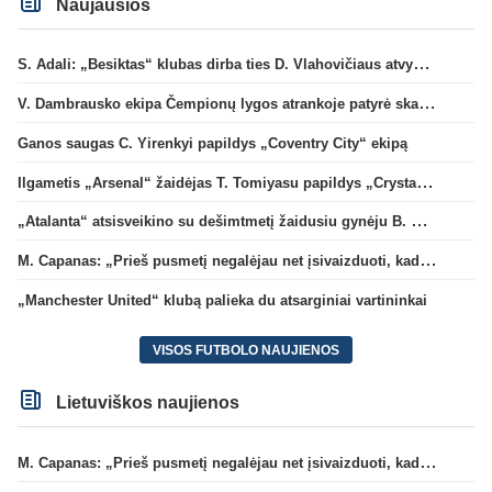
Naujausios
S. Adali: „Besiktas“ klubas dirba ties D. Vlahovičiaus atvykimu“
V. Dambrausko ekipa Čempionų lygos atrankoje patyrė skaudžią nesėkmę
Ganos saugas C. Yirenkyi papildys „Coventry City“ ekipą
Ilgametis „Arsenal“ žaidėjas T. Tomiyasu papildys „Crystal Palace“ ekipą
„Atalanta“ atsisveikino su dešimtmetį žaidusiu gynėju B. Djimsiti
M. Capanas: „Prieš pusmetį negalėjau net įsivaizduoti, kad žaisime prieš „Hajduk“
„Manchester United“ klubą palieka du atsarginiai vartininkai
VISOS FUTBOLO NAUJIENOS
Lietuviškos naujienos
M. Capanas: „Prieš pusmetį negalėjau net įsivaizduoti, kad žaisime prieš „Hajduk“