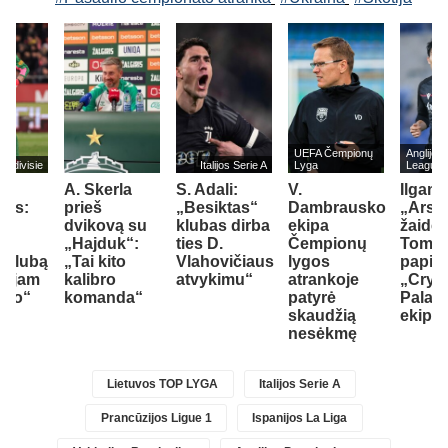
UEFA Čempionų
Anglijos
Eredivisie
Italijos Serie A
Lyga
League
A. Skerla
S. Adali:
V.
Ilgame
nas:
prieš
„Besiktas“
Dambrausko
„Arse
me
dvikovą su
klubas dirba
ekipa
žaidėj
ti
„Hajduk“:
ties D.
Čempionų
Tomiy
 klubą
„Tai kito
Vlahovičiaus
lygos
papil
ur jam
kalibro
atvykimu“
atrankoje
„Cryst
uso“
komanda“
patyrė
Palac
skaudžią
ekipą
nesėkmę
Lietuvos TOP LYGA
Italijos Serie A
Prancūzijos Ligue 1
Ispanijos La Liga