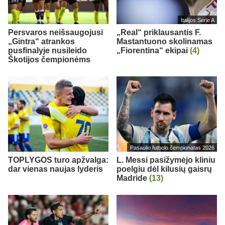
Italijos Serie A
Persvaros neišsaugojusi
„Real“ priklausantis F.
„Gintra“ atrankos
Mastantuono skolinamas
pusfinalyje nusileido
„Fiorentina“ ekipai
(4)
Škotijos čempionėms
Pasaulio futbolo čempionatas 2026
TOPLYGOS turo apžvalga:
L. Messi pasižymėjo kliniu
dar vienas naujas lyderis
poelgiu dėl kilusių gaisrų
Madride
(13)