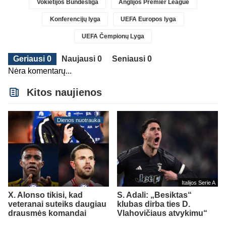
Vokietijos Bundesliga
Anglijos Premier League
Konferencijų lyga
UEFA Europos lyga
UEFA Čempionų Lyga
Geriausi 0
Naujausi 0
Seniausi 0
Nėra komentarų...
Kitos naujienos
Dienos nuotrauka
Italijos Serie A
X. Alonso tikisi, kad
S. Adali: „Besiktas“
veteranai suteiks daugiau
klubas dirba ties D.
drausmės komandai
Vlahovičiaus atvykimu“