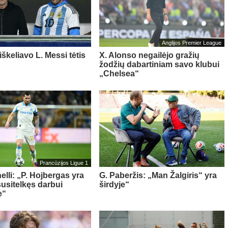
Anglijos Premier League
iškeliavo L. Messi tėtis
X. Alonso negailėjo gražių
žodžių dabartiniam savo klubui
„Chelsea“
Prancūzijos Ligue 1
elli: „P. Hojbergas yra
G. Paberžis: „Man Žalgiris“ yra
susitelkęs darbui
širdyje“
e“