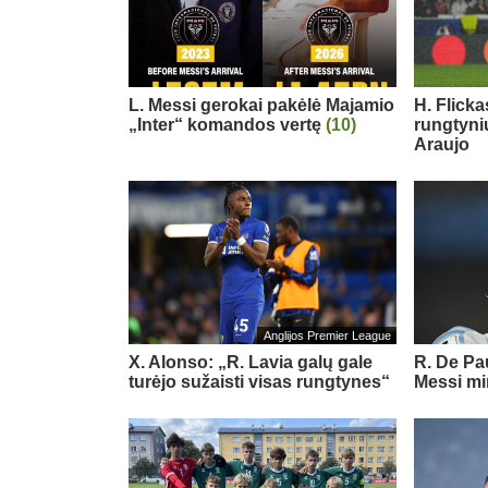
L. Messi gerokai pakėlė Majamio
H. Flicka
„Inter“ komandos vertę
(10)
rungtyni
Araujo
Anglijos Premier League
X. Alonso: „R. Lavia galų gale
R. De Pau
turėjo sužaisti visas rungtynes“
Messi mi