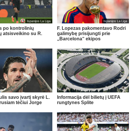
Ispanijos La Liga
Ispanijos La Liga
s po kontrolinių
F. Lopezas pakomentavo Rodri
ų atsisveikino su R.
galimybę prisijungti prie
„Barcelona“ ekipos
lis savo įvartį skyrė L.
Informacija dėl bilietų į UEFA
rusiam tėčiui Jorge
rungtynes Splite