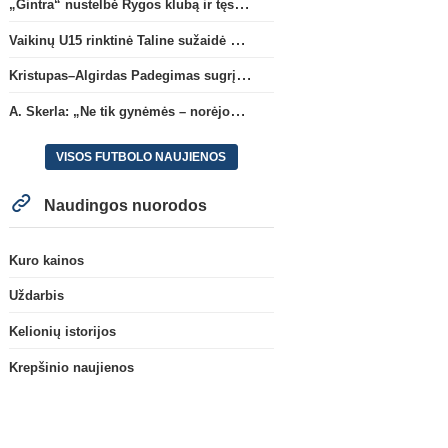
„Gintra“ nustelbė Rygos klubą ir tęs kovas UEFA Europos taurės atrankoje
Vaikinų U15 rinktinė Taline sužaidė pirmąsias kontrolines rungtynes
Kristupas–Algirdas Padegimas sugrįžta į FC „Hegelmann” B sudėtį
A. Skerla: „Ne tik gynėmės – norėjome atakuoti“
VISOS FUTBOLO NAUJIENOS
Naudingos nuorodos
Kuro kainos
Uždarbis
Kelionių istorijos
Krepšinio naujienos