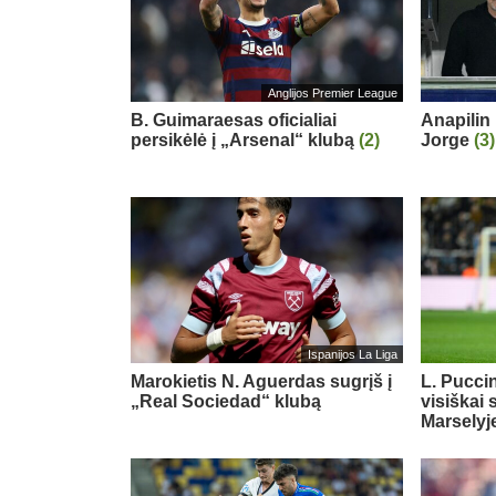
Anglijos Premier League
B. Guimaraesas oficialiai
Anapilin 
persikėlė į „Arsenal“ klubą
(2)
Jorge
(3)
Ispanijos La Liga
Marokietis N. Aguerdas sugrįš į
L. Puccin
„Real Sociedad“ klubą
visiškai 
Marselyj