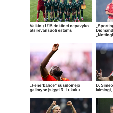
Vaikinų U15 rinktinei nepavyko
„Sportin
atsirevanšuoti estams
Diomand
„Notting
„Fenerbahce“ susidomėjo
D. Simeo
galimybe įsigyti R. Lukaku
laimingi,