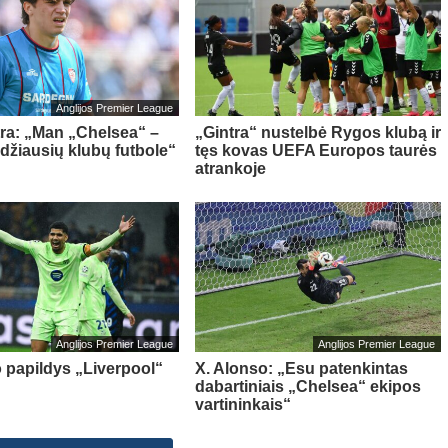
Anglijos Premier League
tra: „Man „Chelsea“ –
„Gintra“ nustelbė Rygos klubą ir
idžiausių klubų futbole“
tęs kovas UEFA Europos taurės
atrankoje
Anglijos Premier League
Anglijos Premier League
o papildys „Liverpool“
X. Alonso: „Esu patenkintas
dabartiniais „Chelsea“ ekipos
vartininkais“