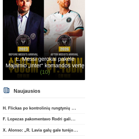
L. Messi gerokai pakėlė
Majamio „Inter“ komandos vertę
(10)
Naujausios
H. Flickas po kontrolinių rungtynių atsisveikino su R. Araujo
F. Lopezas pakomentavo Rodri galimybę prisijungti prie „Barcelona“ ekipos
X. Alonso: „R. Lavia galų gale turėjo sužaisti visas rungtynes“