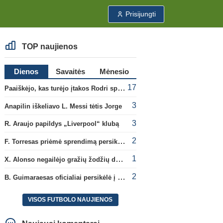
Prisijungti
TOP naujienos
Dienos
Savaitės
Mėnesio
17
Paaiškėjo, kas turėjo įtakos Rodri sprendimui pasirinkti Barselonos pusę
3
Anapilin iškeliavo L. Messi tėtis Jorge
3
R. Araujo papildys „Liverpool“ klubą
2
F. Torresas priėmė sprendimą persikelti į PSG ekipą
1
X. Alonso negailėjo gražių žodžių dabartiniam savo klubui „Chelsea“
2
B. Guimaraesas oficialiai persikėlė į „Arsenal“ klubą
VISOS FUTBOLO NAUJIENOS