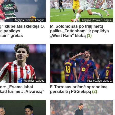
Anglijos Premier League
Anglijos Premier League
g“ klube atsiskleidęs O.
M. Solomonas po trijų metų
e papildys
paliks „Tottenham“ ir papildys
ham“ gretas
„West Ham“ klubą
(1)
Ispanijos La Liga
Prancūzijos Ligue 1
ne: „Esame labai
F. Torresas priėmė sprendimą
 kad turime J. Alvarezą“
persikelti į PSG ekipą
(2)