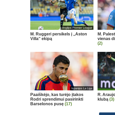
Anglijos Premier League
M. Ruggeri persikels į „Aston
M. Pales
Villa“ ekipą
vienas d
(2)
Ispanijos La Liga
Paaiškėjo, kas turėjo įtakos
R. Arauj
Rodri sprendimui pasirinkti
klubą
(3)
Barselonos pusę
(17)