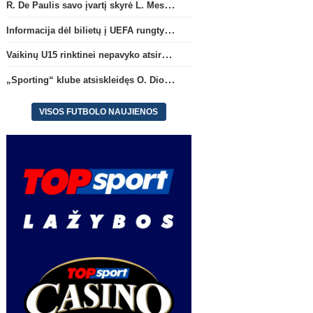
R. De Paulis savo įvartį skyrė L. Messi mirusiam tėčiui Jorge
Informacija dėl bilietų į UEFA rungtynes Splite
Vaikinų U15 rinktinei nepavyko atsirevanšuoti estams
„Sporting“ klube atsiskleidęs O. Diomande papildys „Nottingham“ gretas
VISOS FUTBOLO NAUJIENOS