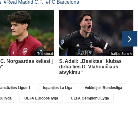
a
#Real Madrid C.F.
#FC Barcelona
Transferai
Italijos Serie A
 C. Norgaardas keliasi į
S. Adali: „Besiktas“ klubas
n“
dirba ties D. Vlahovičiaus
atvykimu“
ancūzijos Ligue 1
Ispanijos La Liga
Vokietijos Bundesliga
jų lyga
UEFA Europos lyga
UEFA Čempionų Lyga