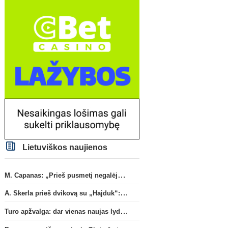
Lietuviškos naujienos
M. Capanas: „Prieš pusmetį negalėjau net įsivaizduoti, kad žaisime prieš „Hajduk“
A. Skerla prieš dvikovą su „Hajduk“: „Tai kito kalibro komanda“
Turo apžvalga: dar vienas naujas lyderis