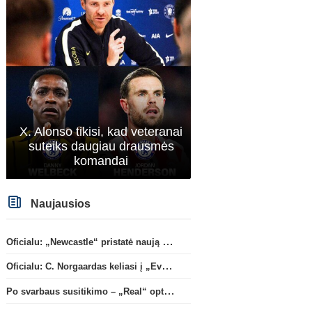
X. Alonso tikisi, kad veteranai
suteiks daugiau drausmės
komandai
Naujausios
Oficialu: „Newcastle“ pristatė naują strategą
Oficialu: C. Norgaardas keliasi į „Everton“
Po svarbaus susitikimo – „Real“ optimizmas dėl naujos sutarties su Viniciumi