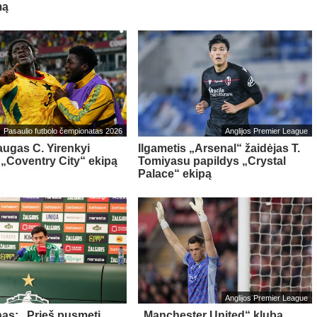
mą
Pasaulio futbolo čempionatas 2026
Anglijos Premier League
ugas C. Yirenkyi
Ilgametis „Arsenal“ žaidėjas T.
 „Coventry City“ ekipą
Tomiyasu papildys „Crystal
Palace“ ekipą
Anglijos Premier League
as: „Prieš pusmetį
„Manchester United“ klubą