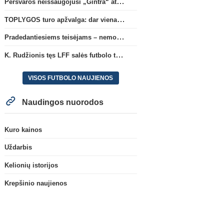
Persvaros neišsaugojusi „Gintra“ atrankos pusfinalyje nusileido Škotijos čempionėms
TOPLYGOS turo apžvalga: dar vienas naujas lyderis
Pradedantiesiems teisėjams – nemokamas seminaras Vilniuje šį penktadienį
K. Rudžionis tęs LFF salės futbolo techninio direktoriaus veiklą
VISOS FUTBOLO NAUJIENOS
Naudingos nuorodos
Kuro kainos
Uždarbis
Kelionių istorijos
Krepšinio naujienos