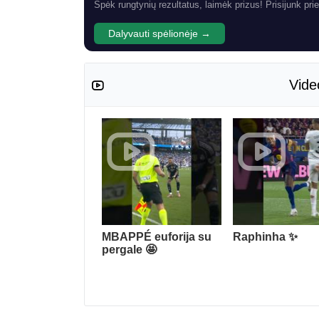
Spėk rungtynių rezultatus, laimėk prizus! Prisijunk prie
Dalyvauti spėlionėje →
Vide
MBAPPÉ euforija su
Raphinha ✨
pergale 🤩