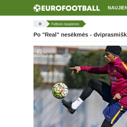
NAUJIE
Futbolo naujienos
Po "Real" nesėkmės - dviprasmišk