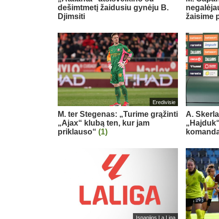
dešimtmetį žaidusiu gynėju B.
negalėjau
Djimsiti
žaisime 
Eredivisie
M. ter Stegenas: „Turime grąžinti
A. Skerl
„Ajax“ klubą ten, kur jam
„Hajduk“:
priklauso“
(1)
komand
Ispanijos La Liga