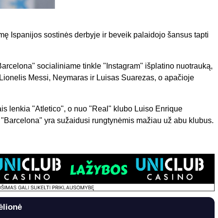
 Ispanijos sostinės derbyje ir beveik palaidojo šansus tapti
Barcelona" socialiniame tinkle "Instagram" išplatino nuotrauką,
i Lionelis Messi, Neymaras ir Luisas Suarezas, o apačioje
is lenkia "Atletico", o nuo "Real" klubo Luiso Enrique
o, "Barcelona" yra sužaidusi rungtynėmis mažiau už abu klubus.
ėlionė