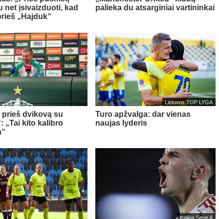
 net įsivaizduoti, kad
palieka du atsarginiai vartininkai
prieš „Hajduk“
Lietuvos TOP LYGA
a prieš dvikovą su
Turo apžvalga: dar vienas
 „Tai kito kalibro
naujas lyderis
a“
Italijos Serie A