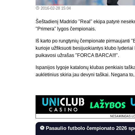
2016-02-28 15:04
Šeštadienį Madrido "Real" ekipa patyrė nesėkmę
"Primera" lygos čempionais.
Iš karto po rungtynių čempionate pirmaujanti "
kurioje užfiksuoti besijuokiantys klubo lyderia
puikavosi užrašas "FORCA BARCA!!!".
Ispanijos lygoje katalonų klubas penkiais taška
auklėtinius skiria jau devyni taškai. Negana t
⚽ Pasaulio futbolo čempionato 2026 sp