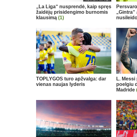
„La Liga“ nusprendė, kaip spręs
Persvaro
žaidėjų prisidengimo burnomis
„Gintra“
klausimą
(1)
nusileid
TOPLYGOS turo apžvalga: dar
L. Messi
vienas naujas lyderis
poelgiu d
Madride