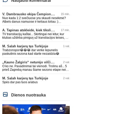
Naujausi komentarai
V. Dambrausko ekipa Čempionų lygos atrankoje patyrė skaudžią nesėkmę
15 min.
Nuo kada 1:2 svečiuose yra skaudi nesėkmė?
Atbels danus namuose ir keliaus toliau :)
Sėkmės Valdui!
A. Tapinas atskleidė, kiek tiksliai „Žalgiris“ jau uždirbo iš UEFA premijų
17 min.
TV transliacijų kaštai... Skirtingai nei kitur, kur
klubas uždirba pinigus už transliacijos teises, ŽV
čia turi išlaidų eilutę.. Žiauruva :)
M. Salah karjerą tęs Turkijoje
1 val.
Trabzonspor😂😂😂 dar verke lepunelis
paskutinis sezona kad starte nezaidzia😂
„Kauno Žalgiris“ neturėjo vilčių prieš „Dinamo“
2 val.
O ko ne. Pavadinimai tai vienodi. Trolinu aš... 5
prieš Zagrebą manau šiame sezono etape nei
Barca, nei Bayern, nei koks Arsenal neatloštų
M. Salah karjerą tęs Turkijoje
2 val.
Spės dar pas tuos arabus
Dienos nuotrauka