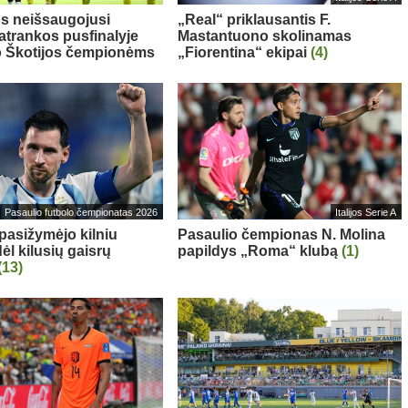
s neišsaugojusi
„Real“ priklausantis F.
 atrankos pusfinalyje
Mastantuono skolinamas
o Škotijos čempionėms
„Fiorentina“ ekipai
(4)
Pasaulio futbolo čempionatas 2026
Italijos Serie A
 pasižymėjo kilniu
Pasaulio čempionas N. Molina
ėl kilusių gaisrų
papildys „Roma“ klubą
(1)
(13)