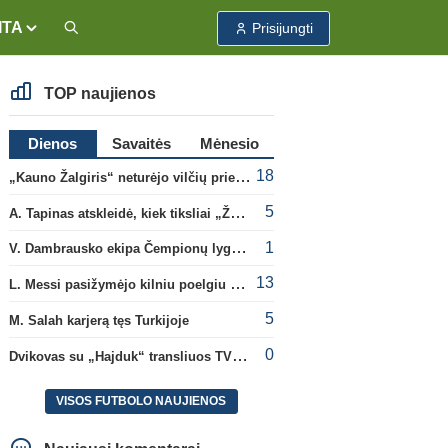
ITA
Prisijungti
TOP naujienos
Dienos
Savaitės
Mėnesio
18
„Kauno Žalgiris“ neturėjo vilčių prieš „Dinamo“
5
A. Tapinas atskleidė, kiek tiksliai „Žalgiris“ jau uždirbo iš UEFA premijų
1
V. Dambrausko ekipa Čempionų lygos atrankoje patyrė skaudžią nesėkmę
13
L. Messi pasižymėjo kilniu poelgiu dėl kilusių gaisrų Madride
5
M. Salah karjerą tęs Turkijoje
0
Dvikovas su „Hajduk“ transliuos TV3, paskutinėje transliacijoje – nauji rekordai
VISOS FUTBOLO NAUJIENOS