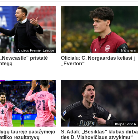
Anglijos Premier League
Transferai
 „Newcastle“ pristatė
Oficialu: C. Norgaardas keliasi į
rategą
„Everton“
Italijos Serie A
 lygų taurėje pasižymėjo
S. Adali: „Besiktas“ klubas dirba
 atliko rezultatyvų
ties D. Vlahovičiaus atvykimu“