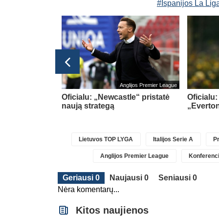
#Ispanijos La Lig
Anglijos Premier League
eš pusmetį
Oficialu: „Newcastle“ pristatė
Oficialu:
vaizduoti, kad
naują strategą
„Everto
ajduk“
Lietuvos TOP LYGA
Italijos Serie A
Pr
Anglijos Premier League
Konferenci
Geriausi 0
Naujausi 0
Seniausi 0
Nėra komentarų...
Kitos naujienos