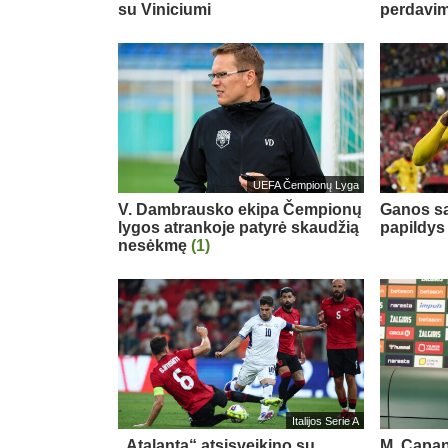
su Viniciumi
perdavi
UEFA Čempionų Lyga
V. Dambrausko ekipa Čempionų
Ganos sa
lygos atrankoje patyrė skaudžią
papildys
nesėkmę
(1)
Italijos Serie A
„Atalanta“ atsisveikino su
M. Capan