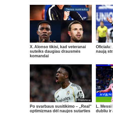
Dienos nuotrauka
X. Alonso tikisi, kad veteranai
Oficialu:
suteiks daugiau drausmės
naują st
komandai
Transferai
Po svarbaus susitikimo – „Real“
L. Messi
optimizmas dėl naujos sutarties
dubliu ir