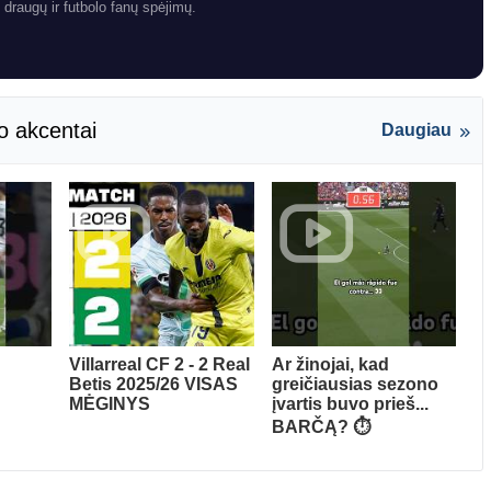
 draugų ir futbolo fanų spėjimų.
o akcentai
Daugiau
Villarreal CF 2 - 2 Real
Ar žinojai, kad
Betis 2025/26 VISAS
greičiausias sezono
MĖGINYS
įvartis buvo prieš...
BARČĄ? ⏱️