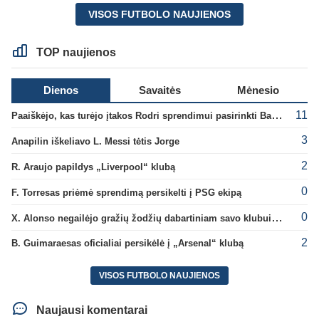
VISOS FUTBOLO NAUJIENOS
TOP naujienos
Dienos
Savaitės
Mėnesio
11
Paaiškėjo, kas turėjo įtakos Rodri sprendimui pasirinkti Barselonos pusę
3
Anapilin iškeliavo L. Messi tėtis Jorge
2
R. Araujo papildys „Liverpool“ klubą
0
F. Torresas priėmė sprendimą persikelti į PSG ekipą
0
X. Alonso negailėjo gražių žodžių dabartiniam savo klubui „Chelsea“
2
B. Guimaraesas oficialiai persikėlė į „Arsenal“ klubą
VISOS FUTBOLO NAUJIENOS
Naujausi komentarai