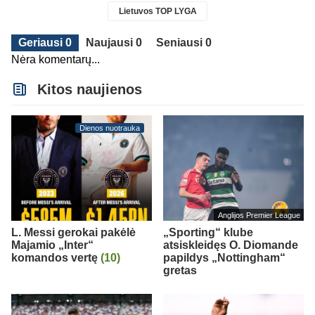
Lietuvos TOP LYGA
Geriausi 0
Naujausi 0
Seniausi 0
Nėra komentarų...
Kitos naujienos
Dienos nuotrauka
Anglijos Premier League
L. Messi gerokai pakėlė
„Sporting“ klube
Majamio „Inter“
atsiskleidęs O. Diomande
komandos vertę
(10)
papildys „Nottingham“
gretas