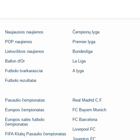
Naujausios naujienos
Čempionų lyga
POP naujienos
Premier lyga
Lietuviškos naujienos
Bundesliga
Ballon d'Or
La Liga
Futbolo tvarkarasciai
A lyga
Futbolo rezultatai
Pasaulio čempionatas
Real Madrid C.F.
Europos čempionatas
FC Bayern Munich
Europos salės futbolo
FC Barcelona
čempionatas
Liverpool FC
FIFA Klubų Pasaulio čempionatas
Juventus FC