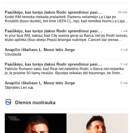
Paaiškėjo, kas turėjo įtakos Rodri sprendimui pasirinkti Barselonos pusę
59 min.
Kodėl RM nemoka niekada pralaimėti. Pamenu nelaimėjo La Liga po
Ronaldo (buvo duobė), bet ėmė UEFA CL, lojo, kad nereikia mums La Liga,
kaip n metų nepasisekė laimėti dar tada Benzema lyg užmetė, kad nori
laimėti La Liga. Dabar vėl gavo nuo Barcos ir Rodri ateina ne pas juos, vėl
Paaiškėjo, kas turėjo įtakos Rodri sprendimui pasirinkti Barselonos pusę
1 val.
nereikia mums jo, senas ir t.t. Gal davai vyriškai priimkit tuos pralaimėjimus
In your face RM, sakiau, kad City sueina gerai su Barca, net jei Rodri laisvas,
be kvailų nereikia, nenorim ir t.t.
klubo aplinka (šiuo atveju Pepa) teisingai nukreipė. Canceli dar vienas
buves Rodri bendraklubis, bus įdomus sezonas. Abu apsipirko neblogai.
Super
Anapilin iškeliavo L. Messi tėtis Jorge
4 val.
Uzuojauta
Paaiškėjo, kas turėjo įtakos Rodri sprendimui pasirinkti Barselonos pusę
5 val.
Fabrizio Romano sako, kad Real net nebidino Rodri, o Barca net neiperka
jo, ta prasme 50 liamų nesiūlo. Išpustas reikalas dėl traumingo, be 5min
dieduko.
Anapilin iškeliavo L. Messi tėtis Jorge
6 val.
Stiprybės Leo ✊🙏
Dienos nuotrauka