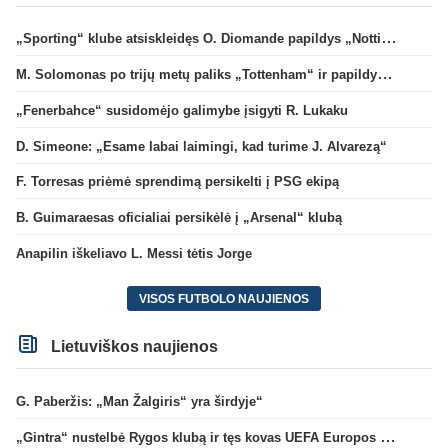
„Sporting“ klube atsiskleidęs O. Diomande papildys „Nottingham“ gretas
M. Solomonas po trijų metų paliks „Tottenham“ ir papildys „West Ham“ klubą
„Fenerbahce“ susidomėjo galimybe įsigyti R. Lukaku
D. Simeone: „Esame labai laimingi, kad turime J. Alvarezą“
F. Torresas priėmė sprendimą persikelti į PSG ekipą
B. Guimaraesas oficialiai persikėlė į „Arsenal“ klubą
Anapilin iškeliavo L. Messi tėtis Jorge
VISOS FUTBOLO NAUJIENOS
Lietuviškos naujienos
G. Paberžis: „Man Žalgiris“ yra širdyje“
„Gintra“ nustelbė Rygos klubą ir tęs kovas UEFA Europos taurės atrankoje