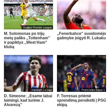
Anglijos Premier League
M. Solomonas po trijų
„Fenerbahce“ susidomėjo
metų paliks „Tottenham“
galimybe įsigyti R. Lukaku
ir papildys „West Ham“
klubą
Ispanijos La Liga
Prancūzijos Ligue 1
D. Simeone: „Esame labai
F. Torresas priėmė
laimingi, kad turime J.
sprendimą persikelti į PSG
Alvarezą“
ekipą