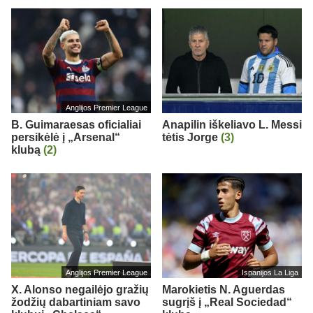
Anglijos Premier League
B. Guimaraesas oficialiai
Anapilin iškeliavo L. Messi
persikėlė į „Arsenal“
tėtis Jorge
(3)
klubą
(2)
Anglijos Premier League
Ispanijos La Liga
X. Alonso negailėjo gražių
Marokietis N. Aguerdas
žodžių dabartiniam savo
sugrįš į „Real Sociedad“