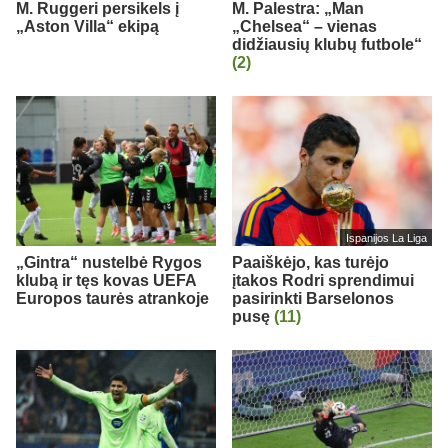
M. Ruggeri persikels į
M. Palestra: „Man
„Aston Villa“ ekipą
„Chelsea“ – vienas
didžiausių klubų futbole“
(2)
Ispanijos La Liga
„Gintra“ nustelbė Rygos
Paaiškėjo, kas turėjo
klubą ir tęs kovas UEFA
įtakos Rodri sprendimui
Europos taurės atrankoje
pasirinkti Barselonos
pusę
(11)