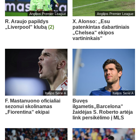
Anglijos Premier League
Anglijos Premier League
R. Araujo papildys
X. Alonso: „Esu
„Liverpool“ klubą
(2)
patenkintas dabartiniais
„Chelsea“ ekipos
vartininkais“
Italijos Serie A
Italijos Serie A
F. Mastanuono oficialiai
Buvęs
sezonui skolinamas
ilgametis„Barcelona“
„Fiorentina“ ekipai
žaidėjas S. Roberto artėja
link persikėlimo į MLS