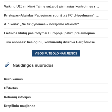
Vaikinų U15 rinktinė Taline sužaidė pirmąsias kontrolines rungtynes
Kristupas–Algirdas Padegimas sugrįžta į FC „Hegelmann” B sudėtį
A. Skerla: „Ne tik gynėmės – norėjome atakuoti“
Lietuvos klubų pasirodymai Europoje: patirti pralaimėjimai Kroatijos atstovams
Turo anonsas: tiesioginių konkurentų dvikova Gargžduose
VISOS FUTBOLO NAUJIENOS
Naudingos nuorodos
Kuro kainos
Uždarbis
Kelionių istorijos
Krepšinio naujienos