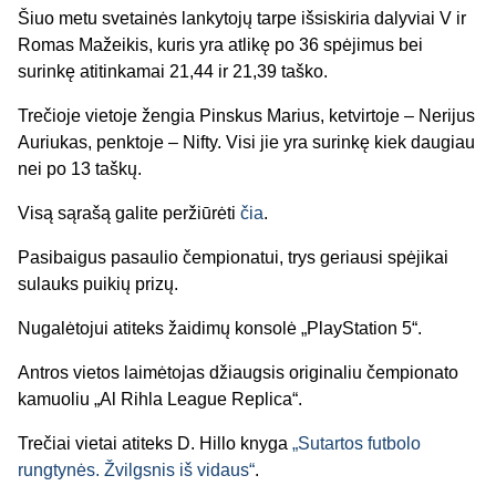
Šiuo metu svetainės lankytojų tarpe išsiskiria dalyviai V ir
Romas Mažeikis, kuris yra atlikę po 36 spėjimus bei
surinkę atitinkamai 21,44 ir 21,39 taško.
Trečioje vietoje žengia Pinskus Marius, ketvirtoje – Nerijus
Auriukas, penktoje – Nifty. Visi jie yra surinkę kiek daugiau
nei po 13 taškų.
Visą sąrašą galite peržiūrėti
čia
.
Pasibaigus pasaulio čempionatui, trys geriausi spėjikai
sulauks puikių prizų.
Nugalėtojui atiteks žaidimų konsolė „PlayStation 5“.
Antros vietos laimėtojas džiaugsis originaliu čempionato
kamuoliu „Al Rihla League Replica“.
Trečiai vietai atiteks D. Hillo knyga
„Sutartos futbolo
rungtynės. Žvilgsnis iš vidaus“
.