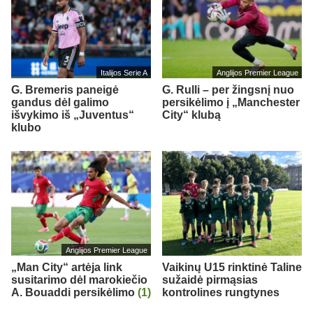
Italijos Serie A
Anglijos Premier League
G. Bremeris paneigė
G. Rulli – per žingsnį nuo
gandus dėl galimo
persikėlimo į „Manchester
išvykimo iš „Juventus“
City“ klubą
klubo
Anglijos Premier League
„Man City“ artėja link
Vaikinų U15 rinktinė Taline
susitarimo dėl marokiečio
sužaidė pirmąsias
A. Bouaddi persikėlimo
(1)
kontrolines rungtynes