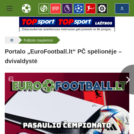
Futbolo naujienos
Portalo „EuroFootball.lt“ PČ spėlionėje –
dvivaldystė