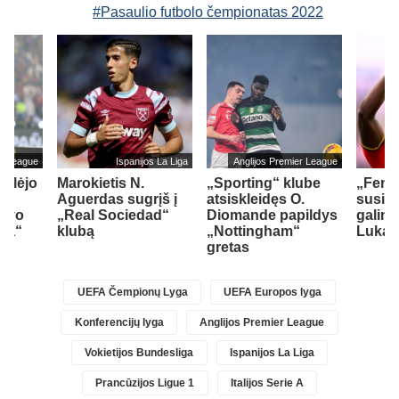
#Pasaulio futbolo čempionatas 2022
er League
Ispanijos La Liga
Anglijos Premier League
ailėjo
Marokietis N.
„Sporting“ klube
„Fene
Aguerdas sugrįš į
atsiskleidęs O.
susid
savo
„Real Sociedad“
Diomande papildys
galimy
sea“
klubą
„Nottingham“
Lukak
gretas
UEFA Čempionų Lyga
UEFA Europos lyga
Konferencijų lyga
Anglijos Premier League
Vokietijos Bundesliga
Ispanijos La Liga
Prancūzijos Ligue 1
Italijos Serie A