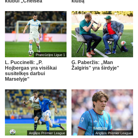
klubui „Chelsea“
klubą
Prancūzijos Ligue 1
L. Puccinelli: „P.
G. Paberžis: „Man
Hojbergas yra visiškai
Žalgiris“ yra širdyje“
susitelkęs darbui
Marselyje“
Anglijos Premier League
Anglijos Premier League