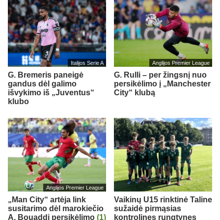
Italijos Serie A
Anglijos Premier League
G. Bremeris paneigė
G. Rulli – per žingsnį nuo
gandus dėl galimo
persikėlimo į „Manchester
išvykimo iš „Juventus“
City“ klubą
klubo
Anglijos Premier League
„Man City“ artėja link
Vaikinų U15 rinktinė Taline
susitarimo dėl marokiečio
sužaidė pirmąsias
A. Bouaddi persikėlimo
(1)
kontrolines rungtynes