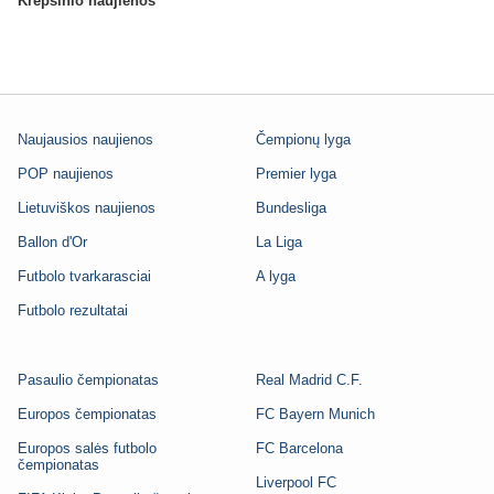
Krepšinio naujienos
Naujausios naujienos
Čempionų lyga
POP naujienos
Premier lyga
Lietuviškos naujienos
Bundesliga
Ballon d'Or
La Liga
Futbolo tvarkarasciai
A lyga
Futbolo rezultatai
Pasaulio čempionatas
Real Madrid C.F.
Europos čempionatas
FC Bayern Munich
Europos salės futbolo
FC Barcelona
čempionatas
Liverpool FC