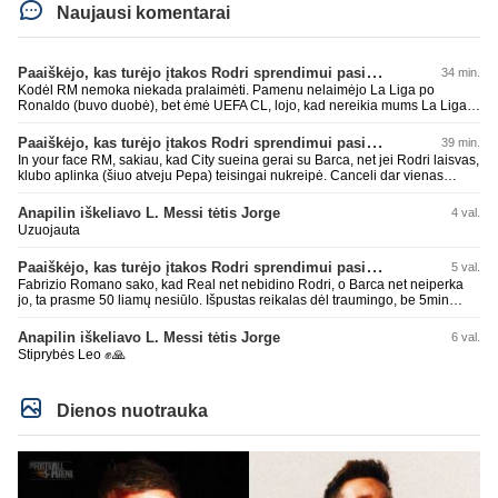
Naujausi komentarai
Paaiškėjo, kas turėjo įtakos Rodri sprendimui pasirinkti Barselonos pusę
34 min.
Kodėl RM nemoka niekada pralaimėti. Pamenu nelaimėjo La Liga po
Ronaldo (buvo duobė), bet ėmė UEFA CL, lojo, kad nereikia mums La Liga,
kaip n metų nepasisekė laimėti dar tada Benzema lyg užmetė, kad nori
laimėti La Liga. Dabar vėl gavo nuo Barcos ir Rodri ateina ne pas juos, vėl
Paaiškėjo, kas turėjo įtakos Rodri sprendimui pasirinkti Barselonos pusę
39 min.
nereikia mums jo, senas ir t.t. Gal davai vyriškai priimkit tuos pralaimėjimus
In your face RM, sakiau, kad City sueina gerai su Barca, net jei Rodri laisvas,
be kvailų nereikia, nenorim ir t.t.
klubo aplinka (šiuo atveju Pepa) teisingai nukreipė. Canceli dar vienas
buves Rodri bendraklubis, bus įdomus sezonas. Abu apsipirko neblogai.
Super
Anapilin iškeliavo L. Messi tėtis Jorge
4 val.
Uzuojauta
Paaiškėjo, kas turėjo įtakos Rodri sprendimui pasirinkti Barselonos pusę
5 val.
Fabrizio Romano sako, kad Real net nebidino Rodri, o Barca net neiperka
jo, ta prasme 50 liamų nesiūlo. Išpustas reikalas dėl traumingo, be 5min
dieduko.
Anapilin iškeliavo L. Messi tėtis Jorge
6 val.
Stiprybės Leo ✊🙏
Dienos nuotrauka