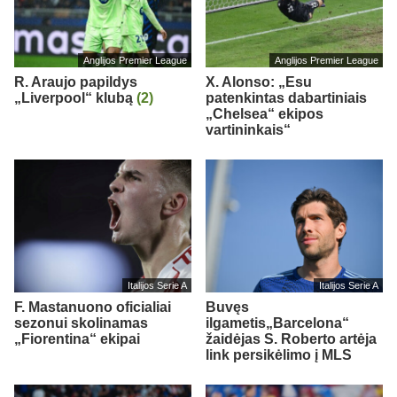
Anglijos Premier League
Anglijos Premier League
R. Araujo papildys
X. Alonso: „Esu
„Liverpool“ klubą
(2)
patenkintas dabartiniais
„Chelsea“ ekipos
vartininkais“
Italijos Serie A
Italijos Serie A
F. Mastanuono oficialiai
Buvęs
sezonui skolinamas
ilgametis„Barcelona“
„Fiorentina“ ekipai
žaidėjas S. Roberto artėja
link persikėlimo į MLS