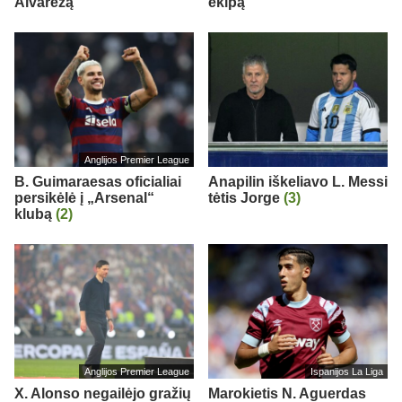
Alvarezą“
ekipą
Anglijos Premier League
B. Guimaraesas oficialiai
Anapilin iškeliavo L. Messi
persikėlė į „Arsenal“
tėtis Jorge
(3)
klubą
(2)
Anglijos Premier League
Ispanijos La Liga
X. Alonso negailėjo gražių
Marokietis N. Aguerdas