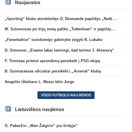
Naujausios
„Sporting“ klube atsiskleidęs O. Diomande papildys „Nottingham“ gretas
M. Solomonas po trijų metų paliks „Tottenham“ ir papildys „West Ham“ klubą
„Fenerbahce“ susidomėjo galimybe įsigyti R. Lukaku
D. Simeone: „Esame labai laimingi, kad turime J. Alvarezą“
F. Torresas priėmė sprendimą persikelti į PSG ekipą
B. Guimaraesas oficialiai persikėlė į „Arsenal“ klubą
Anapilin iškeliavo L. Messi tėtis Jorge
VISOS FUTBOLO NAUJIENOS
Lietuviškos naujienos
G. Paberžis: „Man Žalgiris“ yra širdyje“