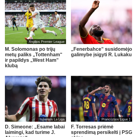
Anglijos Premier League
M. Solomonas po trijų
„Fenerbahce“ susidomėjo
metų paliks „Tottenham“
galimybe įsigyti R. Lukaku
ir papildys „West Ham“
klubą
Ispanijos La Liga
Prancūzijos Ligue 1
D. Simeone: „Esame labai
F. Torresas priėmė
laimingi, kad turime J.
sprendimą persikelti į PSG