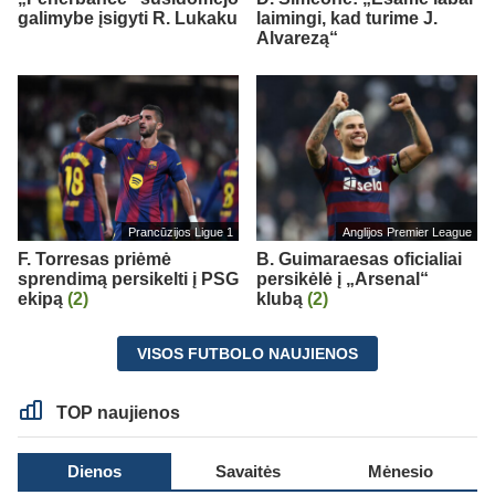
galimybe įsigyti R. Lukaku
laimingi, kad turime J.
Alvarezą“
Prancūzijos Ligue 1
Anglijos Premier League
F. Torresas priėmė
B. Guimaraesas oficialiai
sprendimą persikelti į PSG
persikėlė į „Arsenal“
ekipą
(2)
klubą
(2)
VISOS FUTBOLO NAUJIENOS
TOP naujienos
Dienos
Savaitės
Mėnesio