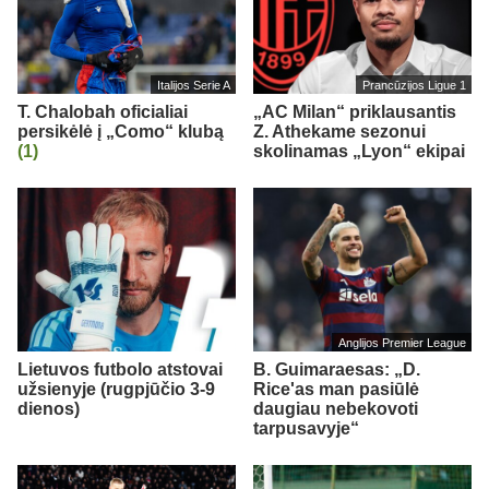
Italijos Serie A
Prancūzijos Ligue 1
T. Chalobah oficialiai
„AC Milan“ priklausantis
persikėlė į „Como“ klubą
Z. Athekame sezonui
(1)
skolinamas „Lyon“ ekipai
Anglijos Premier League
Lietuvos futbolo atstovai
B. Guimaraesas: „D.
užsienyje (rugpjūčio 3-9
Rice'as man pasiūlė
dienos)
daugiau nebekovoti
tarpusavyje“