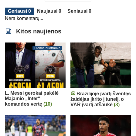
Geriausi 0
Naujausi 0
Seniausi 0
Nėra komentarų...
Kitos naujienos
Dienos nuotrauka
L. Messi gerokai pakėlė
Brazilijoje įvartį šventęs
Majamio „Inter“
žaidėjas įkrito į tunelį, o
komandos vertę
(10)
VAR įvartį atšaukė
(3)