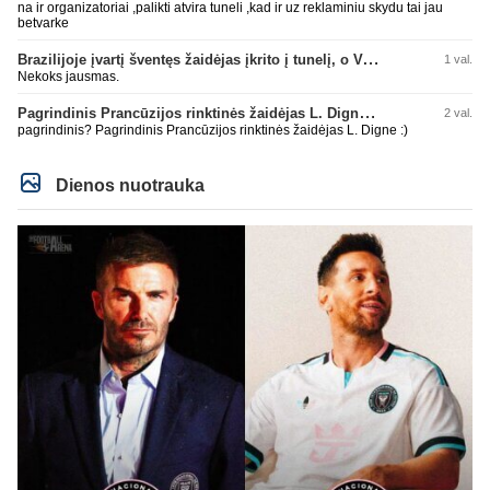
na ir organizatoriai ,palikti atvira tuneli ,kad ir uz reklaminiu skydu tai jau
betvarke
Brazilijoje įvartį šventęs žaidėjas įkrito į tunelį, o VAR įvartį atšaukė
1 val.
Nekoks jausmas.
Pagrindinis Prancūzijos rinktinės žaidėjas L. Digne papildė PSG gretas
2 val.
pagrindinis? Pagrindinis Prancūzijos rinktinės žaidėjas L. Digne :)
Dienos nuotrauka