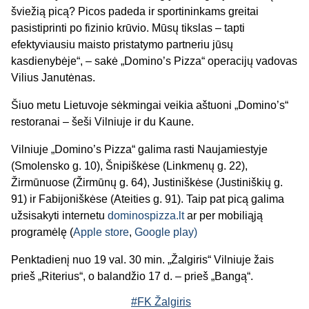
šviežią picą? Picos padeda ir sportininkams greitai
pasistiprinti po fizinio krūvio. Mūsų tikslas – tapti
efektyviausiu maisto pristatymo partneriu jūsų
kasdienybėje“, – sakė „Domino’s Pizza“ operacijų vadovas
Vilius Janutėnas.
Šiuo metu Lietuvoje sėkmingai veikia aštuoni „Domino’s“
restoranai – šeši Vilniuje ir du Kaune.
Vilniuje „Domino’s Pizza“ galima rasti Naujamiestyje
(Smolensko g. 10), Šnipiškėse (Linkmenų g. 22),
Žirmūnuose (Žirmūnų g. 64), Justiniškėse (Justiniškių g.
91) ir Fabijoniškėse (Ateities g. 91). Taip pat picą galima
užsisakyti internetu
dominospizza.lt
ar per mobiliąją
programėlę (
Apple store
,
Google play)
Penktadienį nuo 19 val. 30 min. „Žalgiris“ Vilniuje žais
prieš „Riterius“, o balandžio 17 d. – prieš „Bangą“.
#FK Žalgiris