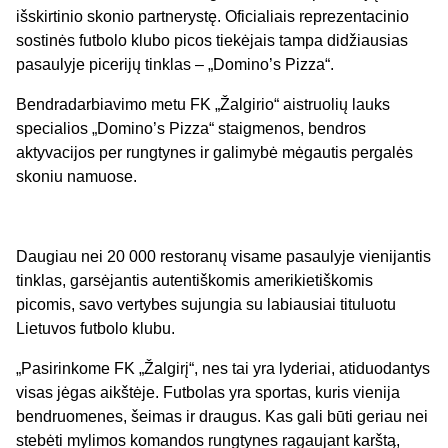
išskirtinio skonio partnerystę. Oficialiais reprezentacinio
sostinės futbolo klubo picos tiekėjais tampa didžiausias
pasaulyje picerijų tinklas – „Domino’s Pizza“.
Bendradarbiavimo metu FK „Žalgirio“ aistruolių lauks
specialios „Domino’s Pizza“ staigmenos, bendros
aktyvacijos per rungtynes ir galimybė mėgautis pergalės
skoniu namuose.
Daugiau nei 20 000 restoranų visame pasaulyje vienijantis
tinklas, garsėjantis autentiškomis amerikietiškomis
picomis, savo vertybes sujungia su labiausiai tituluotu
Lietuvos futbolo klubu.
„Pasirinkome FK „Žalgirį“, nes tai yra lyderiai, atiduodantys
visas jėgas aikštėje. Futbolas yra sportas, kuris vienija
bendruomenes, šeimas ir draugus. Kas gali būti geriau nei
stebėti mylimos komandos rungtynes ragaujant karštą,