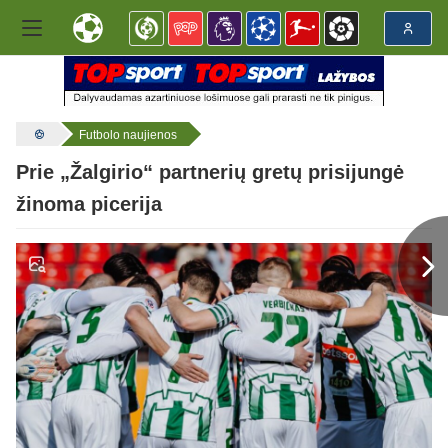
Futbolo naujienos
Prie „Žalgirio“ partnerių gretų prisijungė
žinoma picerija