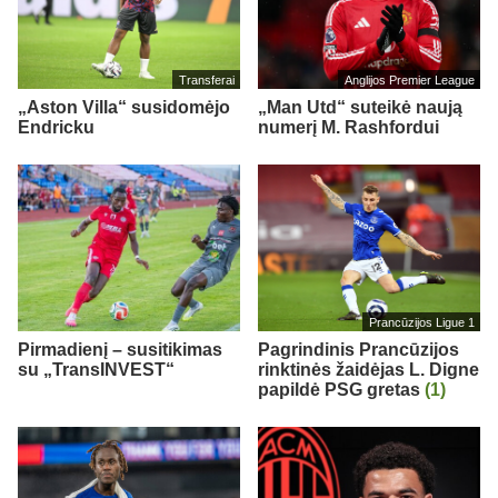
Transferai
Anglijos Premier League
„Aston Villa“ susidomėjo
„Man Utd“ suteikė naują
Endricku
numerį M. Rashfordui
Prancūzijos Ligue 1
Pirmadienį – susitikimas
Pagrindinis Prancūzijos
su „TransINVEST“
rinktinės žaidėjas L. Digne
papildė PSG gretas
(1)