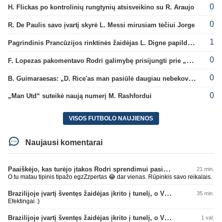
0
H. Flickas po kontrolinių rungtynių atsisveikino su R. Araujo
0
R. De Paulis savo įvartį skyrė L. Messi mirusiam tėčiui Jorge
1
Pagrindinis Prancūzijos rinktinės žaidėjas L. Digne papildė PSG gretas
0
F. Lopezas pakomentavo Rodri galimybę prisijungti prie „Barcelona“ ekipos
0
B. Guimaraesas: „D. Rice'as man pasiūlė daugiau nebekovoti tarpusavyje“
0
„Man Utd“ suteikė naują numerį M. Rashfordui
VISOS FUTBOLO NAUJIENOS
Naujausi komentarai
Paaiškėjo, kas turėjo įtakos Rodri sprendimui pasirinkti Barselonos pusę
21 min.
O tu matau tipinis tipažo egzZzpertas 😂 dar vienas. Rūpinkis savo reikalais.
Brazilijoje įvartį šventęs žaidėjas įkrito į tunelį, o VAR įvartį atšaukė
35 min.
Efektingai :)
Brazilijoje įvartį šventęs žaidėjas įkrito į tunelį, o VAR įvartį atšaukė
1 val.