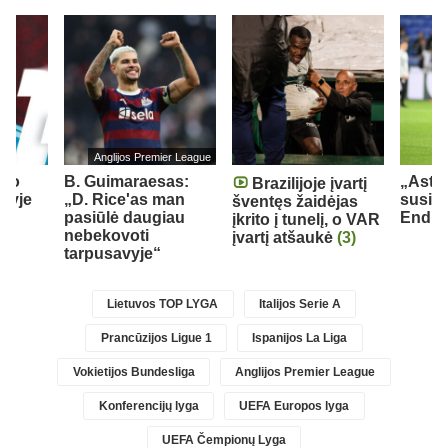
Anglijos Premier League
olo
B. Guimaraesas:
„Aston
Brazilijoje įvartį
enyje
„D. Rice'as man
susid
šventęs žaidėjas
9
pasiūlė daugiau
Endri
įkrito į tunelį, o VAR
nebekovoti
įvartį atšaukė
(3)
tarpusavyje“
Lietuvos TOP LYGA
Italijos Serie A
Prancūzijos Ligue 1
Ispanijos La Liga
Vokietijos Bundesliga
Anglijos Premier League
Konferencijų lyga
UEFA Europos lyga
UEFA Čempionų Lyga