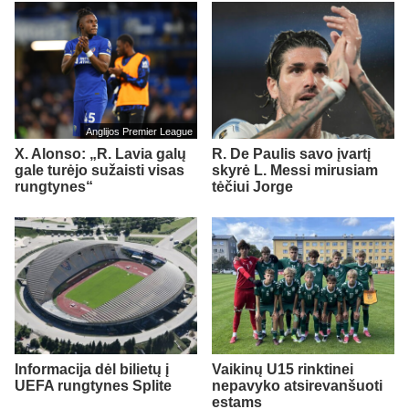
Anglijos Premier League
X. Alonso: „R. Lavia galų
R. De Paulis savo įvartį
gale turėjo sužaisti visas
skyrė L. Messi mirusiam
rungtynes“
tėčiui Jorge
Informacija dėl bilietų į
Vaikinų U15 rinktinei
UEFA rungtynes Splite
nepavyko atsirevanšuoti
estams