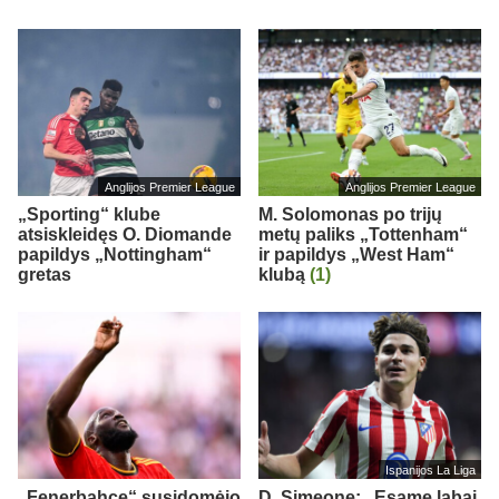
Anglijos Premier League
Anglijos Premier League
„Sporting“ klube
M. Solomonas po trijų
atsiskleidęs O. Diomande
metų paliks „Tottenham“
papildys „Nottingham“
ir papildys „West Ham“
gretas
klubą
(1)
Ispanijos La Liga
„Fenerbahce“ susidomėjo
D. Simeone: „Esame labai