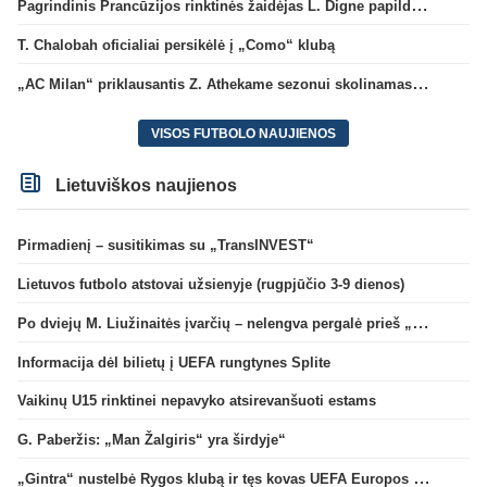
Pagrindinis Prancūzijos rinktinės žaidėjas L. Digne papildė PSG gretas
T. Chalobah oficialiai persikėlė į „Como“ klubą
„AC Milan“ priklausantis Z. Athekame sezonui skolinamas „Lyon“ ekipai
VISOS FUTBOLO NAUJIENOS
Lietuviškos naujienos
Pirmadienį – susitikimas su „TransINVEST“
Lietuvos futbolo atstovai užsienyje (rugpjūčio 3-9 dienos)
Po dviejų M. Liužinaitės įvarčių – nelengva pergalė prieš „Bangą“
Informacija dėl bilietų į UEFA rungtynes Splite
Vaikinų U15 rinktinei nepavyko atsirevanšuoti estams
G. Paberžis: „Man Žalgiris“ yra širdyje“
„Gintra“ nustelbė Rygos klubą ir tęs kovas UEFA Europos taurės atrankoje