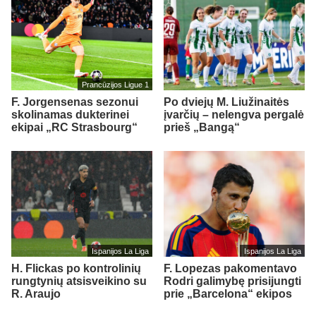
Prancūzijos Ligue 1
F. Jorgensenas sezonui
Po dviejų M. Liužinaitės
skolinamas dukterinei
įvarčių – nelengva pergalė
ekipai „RC Strasbourg“
prieš „Bangą“
Ispanijos La Liga
Ispanijos La Liga
H. Flickas po kontrolinių
F. Lopezas pakomentavo
rungtynių atsisveikino su
Rodri galimybę prisijungti
R. Araujo
prie „Barcelona“ ekipos