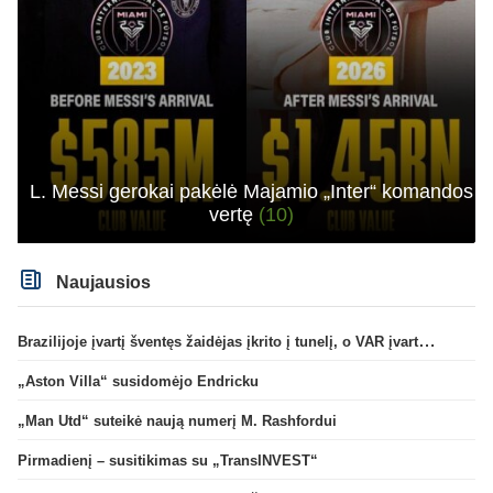
L. Messi gerokai pakėlė Majamio „Inter“ komandos
vertę
(10)
Naujausios
Brazilijoje įvartį šventęs žaidėjas įkrito į tunelį, o VAR įvartį atšaukė
„Aston Villa“ susidomėjo Endricku
„Man Utd“ suteikė naują numerį M. Rashfordui
Pirmadienį – susitikimas su „TransINVEST“