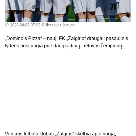
2026-04-09 07:32
© fkzalgiris.lt nuotr.
„Domino’s Pizza“ – nauji FK „Žalgirio“ draugai: pasaulinis
lyderis prisijungia prie daugkartinių Lietuvos čempionų.
Vilniaus futbolo klubas „Žalgiris“ skelbia apie naują,