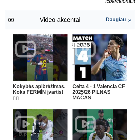
fcbarcelona.lt
Video akcentai
Daugiau
Kokybės apibrėžimas.
Celta 4 - 1 Valencia CF
Koks FERMÍN įvartis!
2025/26 PILNAS
MAČAS
😮‍💨