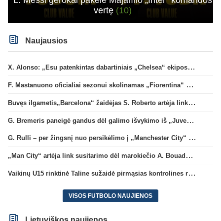
vertę
(10)
Naujausios
X. Alonso: „Esu patenkintas dabartiniais „Chelsea“ ekipos vartininkais“
F. Mastanuono oficialiai sezonui skolinamas „Fiorentina“ ekipai
Buvęs ilgametis„Barcelona“ žaidėjas S. Roberto artėja link persikėlimo į MLS
G. Bremeris paneigė gandus dėl galimo išvykimo iš „Juventus“ klubo
G. Rulli – per žingsnį nuo persikėlimo į „Manchester City“ klubą
„Man City“ artėja link susitarimo dėl marokiečio A. Bouaddi persikėlimo
Vaikinų U15 rinktinė Taline sužaidė pirmąsias kontrolines rungtynes
VISOS FUTBOLO NAUJIENOS
Lietuviškos naujienos