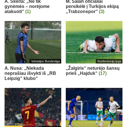
A. Skerla: „Ne tik
M. Salah oficialiai
gynėmės – norėjome
persikėlė į Turkijos ekipą
atakuoti“
(1)
„Trabzonspor“
(3)
Vokietijos Bundesliga
Konferencijų lyga
A. Nusa: „Niekada
„Žalgiris“ neturėjo šansų
neprašiau išvykti iš „RB
prieš „Hajduk“
(17)
Leipzig“ klubo“