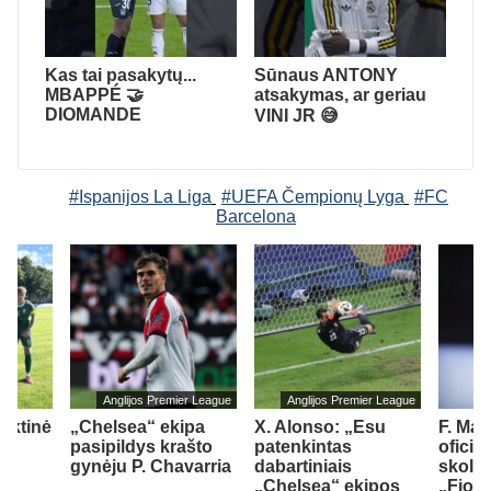
Kas tai pasakytų...
Sūnaus ANTONY
MBAPPÉ 🤝
atsakymas, ar geriau
DIOMANDE
VINI JR 😅
#Ispanijos La Liga
#UEFA Čempionų Lyga
#FC
Barcelona
Anglijos Premier League
Anglijos Premier League
inktinė
„Chelsea“ ekipa
X. Alonso: „Esu
F. Ma
ė
pasipildys krašto
patenkintas
oficia
gynėju P. Chavarria
dabartiniais
skoli
„Chelsea“ ekipos
„Fiore