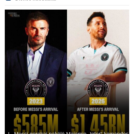
L. Messi gerokai pakėlė Majamio „Inter“ komandos