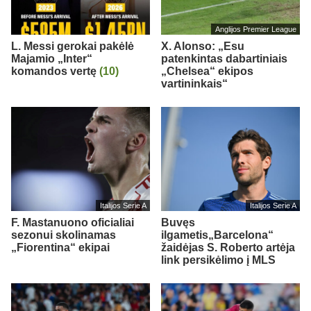
Anglijos Premier League
L. Messi gerokai pakėlė
X. Alonso: „Esu
Majamio „Inter“
patenkintas dabartiniais
komandos vertę
(10)
„Chelsea“ ekipos
vartininkais“
Italijos Serie A
Italijos Serie A
F. Mastanuono oficialiai
Buvęs
sezonui skolinamas
ilgametis„Barcelona“
„Fiorentina“ ekipai
žaidėjas S. Roberto artėja
link persikėlimo į MLS