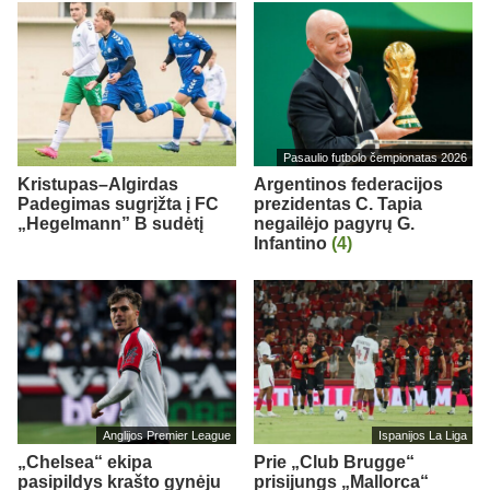
Pasaulio futbolo čempionatas 2026
Kristupas–Algirdas
Argentinos federacijos
Padegimas sugrįžta į FC
prezidentas C. Tapia
„Hegelmann” B sudėtį
negailėjo pagyrų G.
Infantino
(4)
Anglijos Premier League
Ispanijos La Liga
„Chelsea“ ekipa
Prie „Club Brugge“
pasipildys krašto gynėju
prisijungs „Mallorca“