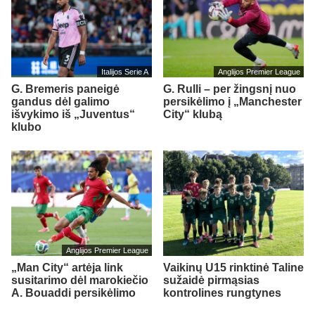
Italijos Serie A
Anglijos Premier League
G. Bremeris paneigė
G. Rulli – per žingsnį nuo
gandus dėl galimo
persikėlimo į „Manchester
išvykimo iš „Juventus“
City“ klubą
klubo
Anglijos Premier League
„Man City“ artėja link
Vaikinų U15 rinktinė Taline
susitarimo dėl marokiečio
sužaidė pirmąsias
A. Bouaddi persikėlimo
kontrolines rungtynes