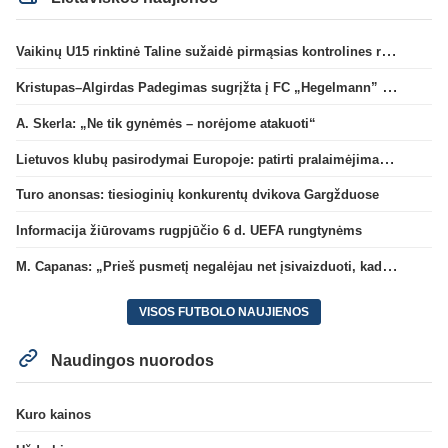
Vaikinų U15 rinktinė Taline sužaidė pirmąsias kontrolines rungtynes
Kristupas–Algirdas Padegimas sugrįžta į FC „Hegelmann” B sudėtį
A. Skerla: „Ne tik gynėmės – norėjome atakuoti“
Lietuvos klubų pasirodymai Europoje: patirti pralaimėjimai Kroatijos atstovams
Turo anonsas: tiesioginių konkurentų dvikova Gargžduose
Informacija žiūrovams rugpjūčio 6 d. UEFA rungtynėms
M. Capanas: „Prieš pusmetį negalėjau net įsivaizduoti, kad žaisime prieš „Hajduk“
VISOS FUTBOLO NAUJIENOS
Naudingos nuorodos
Kuro kainos