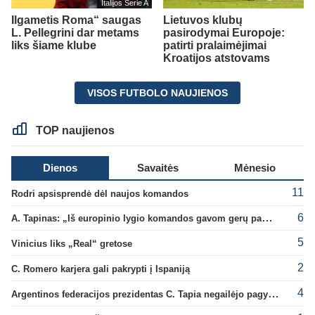
Italijos Serie A
Ilgametis Roma“ saugas
Lietuvos klubų
L. Pellegrini dar metams
pasirodymai Europoje:
liks šiame klube
patirti pralaimėjimai
Kroatijos atstovams
VISOS FUTBOLO NAUJIENOS
TOP naujienos
Dienos
Savaitės
Mėnesio
11
Rodri apsisprendė dėl naujos komandos
6
A. Tapinas: „Iš europinio lygio komandos gavom gerų pamokų“
5
Vinicius liks „Real“ gretose
2
C. Romero karjera gali pakrypti į Ispaniją
4
Argentinos federacijos prezidentas C. Tapia negailėjo pagyrų G. Infantino