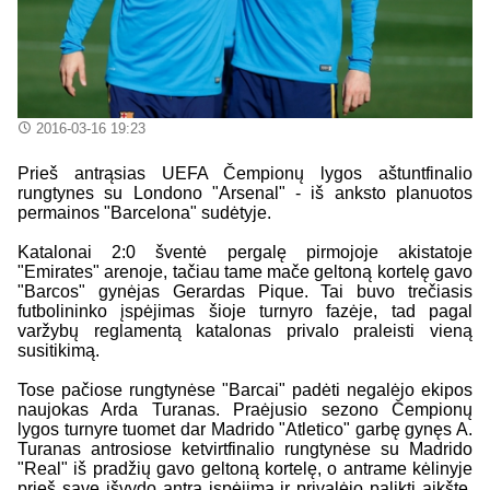
2016-03-16 19:23
Prieš antrąsias UEFA Čempionų lygos aštuntfinalio
rungtynes su Londono "Arsenal" - iš anksto planuotos
permainos "Barcelona" sudėtyje.
Katalonai 2:0 šventė pergalę pirmojoje akistatoje
"Emirates" arenoje, tačiau tame mače geltoną kortelę gavo
"Barcos" gynėjas Gerardas Pique. Tai buvo trečiasis
futbolininko įspėjimas šioje turnyro fazėje, tad pagal
varžybų reglamentą katalonas privalo praleisti vieną
susitikimą.
Tose pačiose rungtynėse "Barcai" padėti negalėjo ekipos
naujokas Arda Turanas. Praėjusio sezono Čempionų
lygos turnyre tuomet dar Madrido "Atletico" garbę gynęs A.
Turanas antrosiose ketvirtfinalio rungtynėse su Madrido
"Real" iš pradžių gavo geltoną kortelę, o antrame kėlinyje
prieš save išvydo antrą įspėjimą ir privalėjo palikti aikštę.