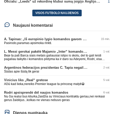
1
Oficialu: „Leeds“ už rekordinę klubui sumą įsigijo Anglijos rinktinės vartininką
VISOS FUTBOLO NAUJIENOS
Naujausi komentarai
A. Tapinas: „Iš europinio lygio komandos gavom gerų pamokų“
15 min.
Pasirodo,paramas apsimoka rinkti.
L. Messi gerokai pakėlė Majamio „Inter“ komandos vertę
1 val.
Beje ta pati Barca siais metais galiausiai islipo is skolu, del to gali leisti
pagaliau taikytis i komandos pildyma ka ir daro su Adeyemi, Rodri, visa
Julian Alvarez saga.
Argentinos federacijos prezidentas C. Tapia negailėjo pagyrų G. Infantino
2 val.
Šūdas apie šūdą tik gerai
Vinicius liks „Real“ gretose
5 val.
Ačiū kad lieka,nereiks Premier league ta princesę matyti😀
Rodri apsisprendė dėl naujos komandos
6 val.
Nu čia realui bus kliurka,žaidžia su Viniciaus kontraktu geriau,nei renkasi
gerus žaidėjus...kolkas ne vienas nebuvo geras
Dienos nuotrauka