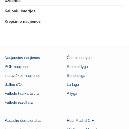
Uždarbis
Kelionių istorijos
Krepšinio naujienos
Naujausios naujienos
Čempionų lyga
POP naujienos
Premier lyga
Lietuviškos naujienos
Bundesliga
Ballon d'Or
La Liga
Futbolo tvarkarasciai
A lyga
Futbolo rezultatai
Pasaulio čempionatas
Real Madrid C.F.