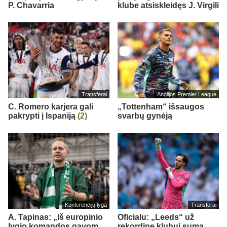
P. Chavarria
klube atsiskleidęs J. Virgili
Transferai
Anglijos Premier League
C. Romero karjera gali
„Tottenham“ išsaugos
pakrypti į Ispaniją
(2)
svarbų gynėją
Konferencijų lyga
Transferai
A. Tapinas: „Iš europinio
Oficialu: „Leeds“ už
lygio komandos gavom
rekordinę klubui sumą