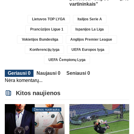
vartininkais“
Lietuvos TOP LYGA
Italijos Serie A
Prancūzijos Ligue 1
Ispanijos La Liga
Vokietijos Bundesliga
Anglijos Premier League
Konferencijų lyga
UEFA Europos lyga
UEFA Čempionų Lyga
Geriausi 0
Naujausi 0
Seniausi 0
Nėra komentarų...
Kitos naujienos
Dienos nuotrauka