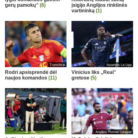
gerų pamokų“
(6)
įsigijo Anglijos rinktinės
vartininką
(1)
Transferai
Ispanijos La Liga
Rodri apsisprendė dėl
Vinicius liks „Real“
naujos komandos
(11)
gretose
(5)
Anglijos Premier League