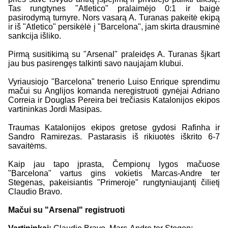
Tas rungtynes "Atletico" pralaimėjo 0:1 ir baigė
pasirodymą turnyre. Nors vasarą A. Turanas pakeitė ekipą
ir iš "Atletico" persikėlė į "Barcelona", jam skirta drausminė
sankcija išliko.
Pirmą susitikimą su "Arsenal" praleidęs A. Turanas šįkart
jau bus pasirengęs talkinti savo naujajam klubui.
Vyriausiojo "Barcelona" trenerio Luiso Enrique sprendimu
mačui su Anglijos komanda neregistruoti gynėjai Adriano
Correia ir Douglas Pereira bei trečiasis Katalonijos ekipos
vartininkas Jordi Masipas.
Traumas Katalonijos ekipos gretose gydosi Rafinha ir
Sandro Ramirezas. Pastarasis iš rikiuotės iškrito 6-7
savaitėms.
Kaip jau tapo įprasta, Čempionų lygos mačuose
"Barcelona" vartus gins vokietis Marcas-Andre ter
Stegenas, pakeisiantis "Primeroje" rungtyniaujantį čilietį
Claudio Bravo.
Mačui su "Arsenal" registruoti