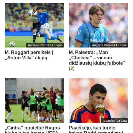
Anglijos Premier League
Anglijos Premier League
M. Ruggeri persikels į
M. Palestra: „Man
„Aston Villa“ ekipą
„Chelsea“ – vienas
didžiausių klubų futbole“
(2)
Ispanijos La Liga
„Gintra“ nustelbė Rygos
Paaiškėjo, kas turėjo