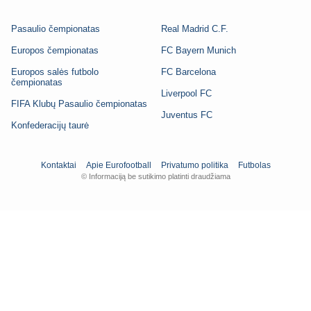
Pasaulio čempionatas
Real Madrid C.F.
Europos čempionatas
FC Bayern Munich
Europos salės futbolo
FC Barcelona
čempionatas
Liverpool FC
FIFA Klubų Pasaulio čempionatas
Juventus FC
Konfederacijų taurė
Kontaktai
Apie Eurofootball
Privatumo politika
Futbolas
© Informaciją be sutikimo platinti draudžiama