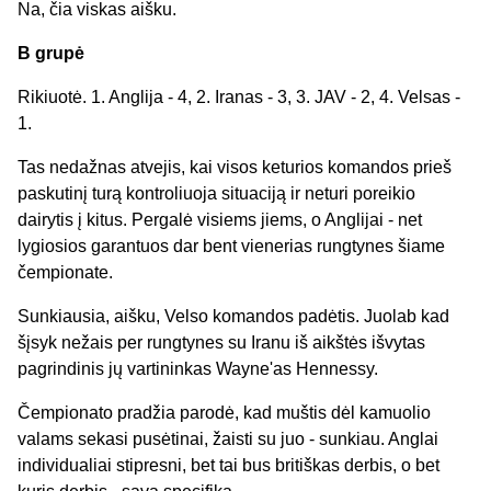
Na, čia viskas aišku.
B grupė
Rikiuotė. 1. Anglija - 4, 2. Iranas - 3, 3. JAV - 2, 4. Velsas -
1.
Tas nedažnas atvejis, kai visos keturios komandos prieš
paskutinį turą kontroliuoja situaciją ir neturi poreikio
dairytis į kitus. Pergalė visiems jiems, o Anglijai - net
lygiosios garantuos dar bent vienerias rungtynes šiame
čempionate.
Sunkiausia, aišku, Velso komandos padėtis. Juolab kad
šįsyk nežais per rungtynes su Iranu iš aikštės išvytas
pagrindinis jų vartininkas Wayne'as Hennessy.
Čempionato pradžia parodė, kad muštis dėl kamuolio
valams sekasi pusėtinai, žaisti su juo - sunkiau. Anglai
individualiai stipresni, bet tai bus britiškas derbis, o bet