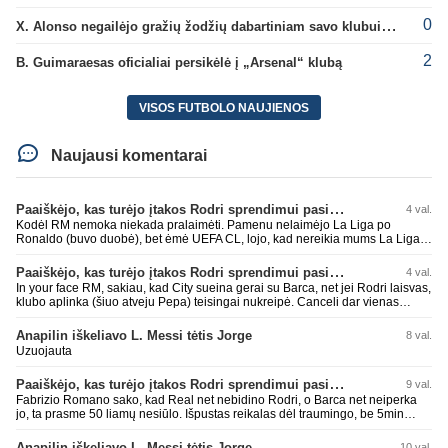
0
X. Alonso negailėjo gražių žodžių dabartiniam savo klubui „Chelsea“
2
B. Guimaraesas oficialiai persikėlė į „Arsenal“ klubą
VISOS FUTBOLO NAUJIENOS
Naujausi komentarai
Paaiškėjo, kas turėjo įtakos Rodri sprendimui pasirinkti Barselonos pusę
4 val.
Kodėl RM nemoka niekada pralaimėti. Pamenu nelaimėjo La Liga po
Ronaldo (buvo duobė), bet ėmė UEFA CL, lojo, kad nereikia mums La Liga,
kaip n metų nepasisekė laimėti dar tada Benzema lyg užmetė, kad nori
laimėti La Liga. Dabar vėl gavo nuo Barcos ir Rodri ateina ne pas juos, vėl
Paaiškėjo, kas turėjo įtakos Rodri sprendimui pasirinkti Barselonos pusę
4 val.
nereikia mums jo, senas ir t.t. Gal davai vyriškai priimkit tuos pralaimėjimus
In your face RM, sakiau, kad City sueina gerai su Barca, net jei Rodri laisvas,
be kvailų nereikia, nenorim ir t.t.
klubo aplinka (šiuo atveju Pepa) teisingai nukreipė. Canceli dar vienas
buves Rodri bendraklubis, bus įdomus sezonas. Abu apsipirko neblogai.
Super
Anapilin iškeliavo L. Messi tėtis Jorge
8 val.
Uzuojauta
Paaiškėjo, kas turėjo įtakos Rodri sprendimui pasirinkti Barselonos pusę
9 val.
Fabrizio Romano sako, kad Real net nebidino Rodri, o Barca net neiperka
jo, ta prasme 50 liamų nesiūlo. Išpustas reikalas dėl traumingo, be 5min
dieduko.
Anapilin iškeliavo L. Messi tėtis Jorge
10 val.