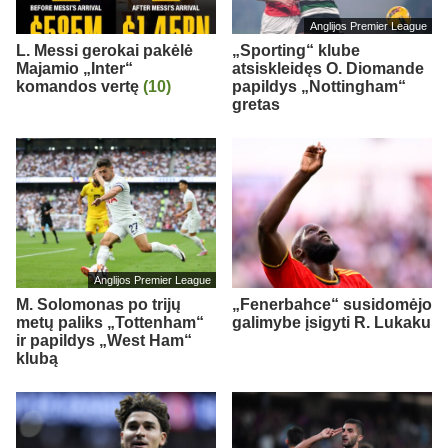
Anglijos Premier League
L. Messi gerokai pakėlė
„Sporting“ klube
Majamio „Inter“
atsiskleidęs O. Diomande
komandos vertę
(10)
papildys „Nottingham“
gretas
Anglijos Premier League
M. Solomonas po trijų
„Fenerbahce“ susidomėjo
metų paliks „Tottenham“
galimybe įsigyti R. Lukaku
ir papildys „West Ham“
klubą