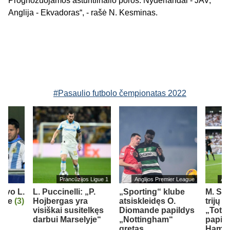
Prognozuojamos aštuntfinalio poros: Nyderlandai - JAV,
Anglija - Ekvadoras“, - rašė N. Kesminas.
#Pasaulio futbolo čempionatas 2022
Prancūzijos Ligue 1
Anglijos Premier League
Ang
iavo L.
L. Puccinelli: „P.
„Sporting“ klube
M. So
orge
(3)
Hojbergas yra
atsiskleidęs O.
trijų 
visiškai susitelkęs
Diomande papildys
„Totte
darbui Marselyje“
„Nottingham“
papil
gretas
Ham“ 