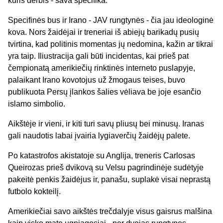
kuris derbis - sava specifika.
Specifinės bus ir Irano - JAV rungtynės - čia jau ideologinė
kova. Nors žaidėjai ir treneriai iš abiejų barikadų pusių
tvirtina, kad politinis momentas jų nedomina, kažin ar tikrai
yra taip. Iliustracija gali būti incidentas, kai prieš pat
čempionatą amerikiečių rinktinės interneto puslapyje,
palaikant Irano kovotojus už žmogaus teises, buvo
publikuota Persų įlankos šalies vėliava be joje esančio
islamo simbolio.
Aikštėje ir vieni, ir kiti turi savų pliusų bei minusų. Iranas
gali naudotis labai įvairia lygiaverčių žaidėjų palete.
Po katastrofos akistatoje su Anglija, treneris Carlosas
Queirozas prieš dvikovą su Velsu pagrindinėje sudėtyje
pakeitė penkis žaidėjus ir, panašu, suplakė visai neprastą
futbolo kokteilį.
Amerikiečiai savo aikštės trečdalyje visus gaisrus malšina