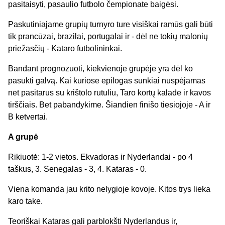
pasitaisyti, pasaulio futbolo čempionate baigėsi.
Paskutiniajame grupių turnyro ture visiškai ramūs gali būti
tik prancūzai, brazilai, portugalai ir - dėl ne tokių malonių
priežasčių - Kataro futbolininkai.
Bandant prognozuoti, kiekvienoje grupėje yra dėl ko
pasukti galvą. Kai kuriose epilogas sunkiai nuspėjamas
net pasitarus su krištolo rutuliu, Taro kortų kalade ir kavos
tirščiais. Bet pabandykime. Šiandien finišo tiesiojoje - A ir
B ketvertai.
A grupė
Rikiuotė: 1-2 vietos. Ekvadoras ir Nyderlandai - po 4
taškus, 3. Senegalas - 3, 4. Kataras - 0.
Viena komanda jau krito nelygioje kovoje. Kitos trys lieka
karo take.
Teoriškai Kataras gali parblokšti Nyderlandus ir,