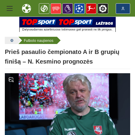
Futbolo naujienos
Prieš pasaulio čempionato A ir B grupių
finišą – N. Kesmino prognozės