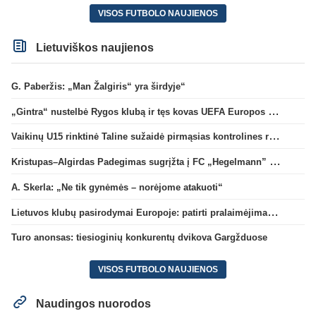
VISOS FUTBOLO NAUJIENOS
Lietuviškos naujienos
G. Paberžis: „Man Žalgiris“ yra širdyje“
„Gintra“ nustelbė Rygos klubą ir tęs kovas UEFA Europos taurės atrankoje
Vaikinų U15 rinktinė Taline sužaidė pirmąsias kontrolines rungtynes
Kristupas–Algirdas Padegimas sugrįžta į FC „Hegelmann” B sudėtį
A. Skerla: „Ne tik gynėmės – norėjome atakuoti“
Lietuvos klubų pasirodymai Europoje: patirti pralaimėjimai Kroatijos atstovams
Turo anonsas: tiesioginių konkurentų dvikova Gargžduose
VISOS FUTBOLO NAUJIENOS
Naudingos nuorodos