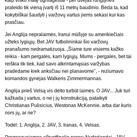
kaip visko matę ugniagesiai - per dvejas rungtynes
praleido tik vieną įvartį iš 11 metrų baudinio. Bėda ta, kad
kokybiškai šaudyti į varžovų vartus jiems sekasi kur kas
prasčiau.
Jei Anglija nepralaimės, Iranui mūšyje su amerikiečiais
užteks lygiųjų. Bet JAV futbolininkai šio varžovų
pranašumo nedramatizuoja. „Šiame ture visiems kažko
reikia - kam pergalės, kam lygiųjų. Mums - pergalės, bet tai
reiškia tik tiek, kad savo atkrintamąsias varžybas
pradedame kiek anksčiau nei planavome", - reziumavo
komandos gynėjas Walkeris Zimmermannas.
Anglija prieš Velsą vis dėlto turbūt laimės. O JAV... Juk turi
kažkada į vartus, o ne į jų konstrukciją, pataikyti
Christianas Pulisicius, Westonas McKennie, arba dar kuris
nors jų, ar ne?
Todėl: 1. Anglija, 2. JAV, 3. Iranas, 4. Velsas.