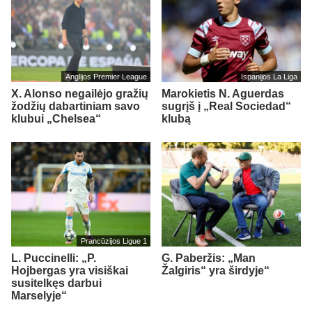
Anglijos Premier League
Ispanijos La Liga
X. Alonso negailėjo gražių
Marokietis N. Aguerdas
žodžių dabartiniam savo
sugrįš į „Real Sociedad“
klubui „Chelsea“
klubą
Prancūzijos Ligue 1
L. Puccinelli: „P.
G. Paberžis: „Man
Hojbergas yra visiškai
Žalgiris“ yra širdyje“
susitelkęs darbui
Marselyje“