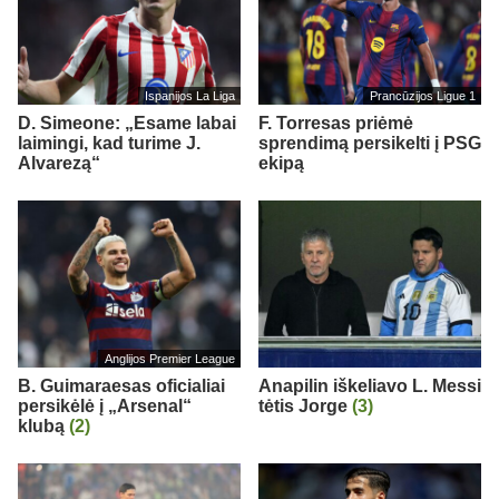
Ispanijos La Liga
Prancūzijos Ligue 1
D. Simeone: „Esame labai
F. Torresas priėmė
laimingi, kad turime J.
sprendimą persikelti į PSG
Alvarezą“
ekipą
Anglijos Premier League
B. Guimaraesas oficialiai
Anapilin iškeliavo L. Messi
persikėlė į „Arsenal“
tėtis Jorge
(3)
klubą
(2)