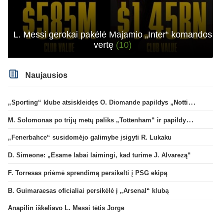
L. Messi gerokai pakėlė Majamio „Inter“ komandos
vertę
(10)
Naujausios
„Sporting“ klube atsiskleidęs O. Diomande papildys „Nottingham“ gretas
M. Solomonas po trijų metų paliks „Tottenham“ ir papildys „West Ham“ klubą
„Fenerbahce“ susidomėjo galimybe įsigyti R. Lukaku
D. Simeone: „Esame labai laimingi, kad turime J. Alvarezą“
F. Torresas priėmė sprendimą persikelti į PSG ekipą
B. Guimaraesas oficialiai persikėlė į „Arsenal“ klubą
Anapilin iškeliavo L. Messi tėtis Jorge