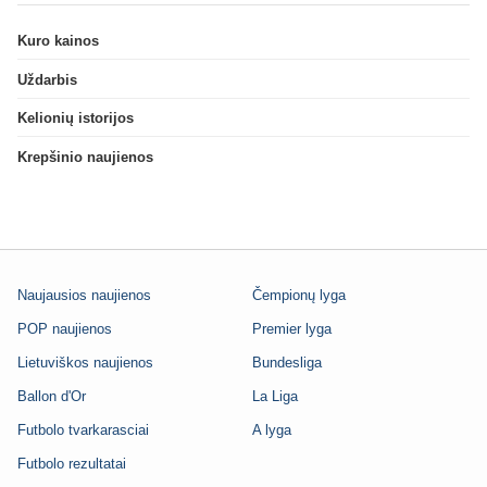
Kuro kainos
Uždarbis
Kelionių istorijos
Krepšinio naujienos
Naujausios naujienos
Čempionų lyga
POP naujienos
Premier lyga
Lietuviškos naujienos
Bundesliga
Ballon d'Or
La Liga
Futbolo tvarkarasciai
A lyga
Futbolo rezultatai