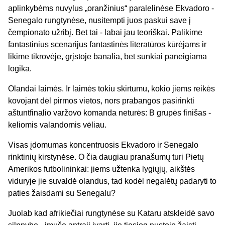
aplinkybėms nuvylus „oranžinius“ paralelinėse Ekvadoro -
Senegalo rungtynėse, nusitempti juos paskui save į
čempionato užribį. Bet tai - labai jau teoriškai. Palikime
fantastinius scenarijus fantastinės literatūros kūrėjams ir
likime tikrovėje, grįstoje banalia, bet sunkiai paneigiama
logika.
Olandai laimės. Ir laimės tokiu skirtumu, kokio jiems reikės
kovojant dėl pirmos vietos, nors prabangos pasirinkti
aštuntfinalio varžovo komanda neturės: B grupės finišas -
keliomis valandomis vėliau.
Visas įdomumas koncentruosis Ekvadoro ir Senegalo
rinktinių kirstynėse. O čia daugiau pranašumų turi Pietų
Amerikos futbolininkai: jiems užtenka lygiųjų, aikštės
viduryje jie suvaldė olandus, tad kodėl negalėtų padaryti to
paties žaisdami su Senegalu?
Juolab kad afrikiečiai rungtynėse su Kataru atskleidė savo