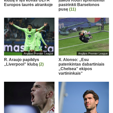
klubą ir tęs kovas UEFA
įtakos Rodri sprendimui
Europos taurės atrankoje
pasirinkti Barselonos
pusę
(11)
Anglijos Premier League
Anglijos Premier League
R. Araujo papildys
X. Alonso: „Esu
„Liverpool“ klubą
(2)
patenkintas dabartiniais
„Chelsea“ ekipos
vartininkais“