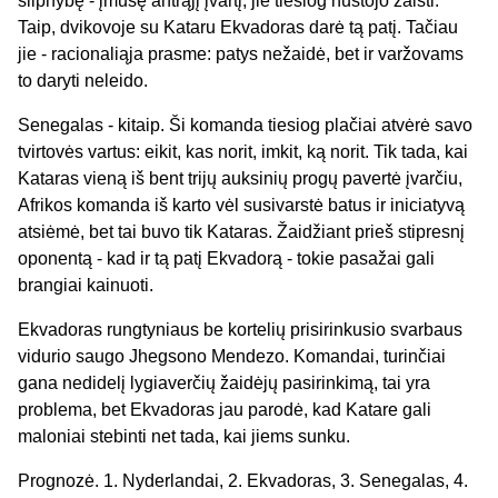
silpnybę - įmušę antrąjį įvartį, jie tiesiog nustojo žaisti.
Taip, dvikovoje su Kataru Ekvadoras darė tą patį. Tačiau
jie - racionaliąja prasme: patys nežaidė, bet ir varžovams
to daryti neleido.
Senegalas - kitaip. Ši komanda tiesiog plačiai atvėrė savo
tvirtovės vartus: eikit, kas norit, imkit, ką norit. Tik tada, kai
Kataras vieną iš bent trijų auksinių progų pavertė įvarčiu,
Afrikos komanda iš karto vėl susivarstė batus ir iniciatyvą
atsiėmė, bet tai buvo tik Kataras. Žaidžiant prieš stipresnį
oponentą - kad ir tą patį Ekvadorą - tokie pasažai gali
brangiai kainuoti.
Ekvadoras rungtyniaus be kortelių prisirinkusio svarbaus
vidurio saugo Jhegsono Mendezo. Komandai, turinčiai
gana nedidelį lygiaverčių žaidėjų pasirinkimą, tai yra
problema, bet Ekvadoras jau parodė, kad Katare gali
maloniai stebinti net tada, kai jiems sunku.
Prognozė. 1. Nyderlandai, 2. Ekvadoras, 3. Senegalas, 4.