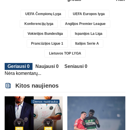
UEFA Čempionų Lyga
UEFA Europos lyga
Konferencijų lyga
Anglijos Premier League
Vokietijos Bundesliga
Ispanijos La Liga
Prancūzijos Ligue 1
Italijos Serie A
Lietuvos TOP LYGA
Geriausi 0
Naujausi 0
Seniausi 0
Nėra komentarų...
Kitos naujienos
Dienos nuotrauka