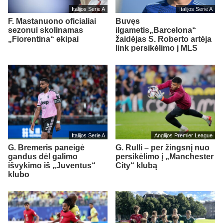
Italijos Serie A
Italijos Serie A
F. Mastanuono oficialiai
Buvęs
sezonui skolinamas
ilgametis„Barcelona“
„Fiorentina“ ekipai
žaidėjas S. Roberto artėja
link persikėlimo į MLS
Italijos Serie A
Anglijos Premier League
G. Bremeris paneigė
G. Rulli – per žingsnį nuo
gandus dėl galimo
persikėlimo į „Manchester
išvykimo iš „Juventus“
City“ klubą
klubo