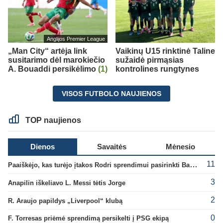
Anglijos Premier League
„Man City“ artėja link
Vaikinų U15 rinktinė Taline
susitarimo dėl marokiečio
sužaidė pirmąsias
A. Bouaddi persikėlimo
(1)
kontrolines rungtynes
VISOS FUTBOLO NAUJIENOS
TOP naujienos
Dienos
Savaitės
Mėnesio
11
Paaiškėjo, kas turėjo įtakos Rodri sprendimui pasirinkti Barselonos pusę
3
Anapilin iškeliavo L. Messi tėtis Jorge
2
R. Araujo papildys „Liverpool“ klubą
0
F. Torresas priėmė sprendimą persikelti į PSG ekipą