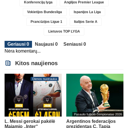
Konferencijų lyga
Anglijos Premier League
Vokietijos Bundesliga
Ispanijos La Liga
Prancūzijos Ligue 1
Italijos Serie A
Lietuvos TOP LYGA
Geriausi 0
Naujausi 0
Seniausi 0
Nėra komentarų...
Kitos naujienos
Dienos nuotrauka
Pasaulio futbolo čempionatas 2026
L. Messi gerokai pakėlė
Argentinos federacijos
Majamio „Inter“
prezidentas C. Tapia