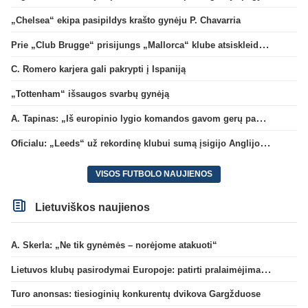
„Chelsea“ ekipa pasipildys krašto gynėju P. Chavarria
Prie „Club Brugge“ prisijungs „Mallorca“ klube atsiskleidęs J. Virgili
C. Romero karjera gali pakrypti į Ispaniją
„Tottenham“ išsaugos svarbų gynėją
A. Tapinas: „Iš europinio lygio komandos gavom gerų pamokų“
Oficialu: „Leeds“ už rekordinę klubui sumą įsigijo Anglijos rinktinės vartininką
VISOS FUTBOLO NAUJIENOS
Lietuviškos naujienos
A. Skerla: „Ne tik gynėmės – norėjome atakuoti“
Lietuvos klubų pasirodymai Europoje: patirti pralaimėjimai Kroatijos atstovams
Turo anonsas: tiesioginių konkurentų dvikova Gargžduose