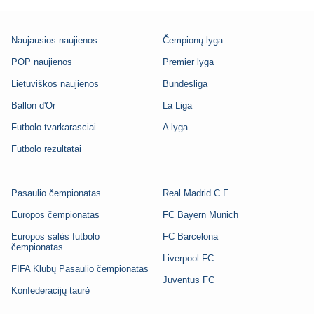
Naujausios naujienos
Čempionų lyga
POP naujienos
Premier lyga
Lietuviškos naujienos
Bundesliga
Ballon d'Or
La Liga
Futbolo tvarkarasciai
A lyga
Futbolo rezultatai
Pasaulio čempionatas
Real Madrid C.F.
Europos čempionatas
FC Bayern Munich
Europos salės futbolo
FC Barcelona
čempionatas
Liverpool FC
FIFA Klubų Pasaulio čempionatas
Juventus FC
Konfederacijų taurė