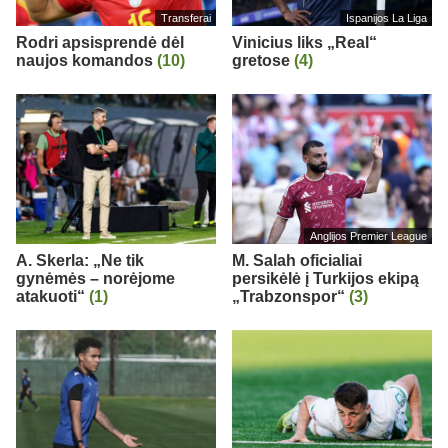
Transferai
Ispanijos La Liga
Rodri apsisprendė dėl
Vinicius liks „Real“
naujos komandos
(10)
gretose
(4)
Anglijos Premier League
A. Skerla: „Ne tik
M. Salah oficialiai
gynėmės – norėjome
persikėlė į Turkijos ekipą
atakuoti“
(1)
„Trabzonspor“
(3)