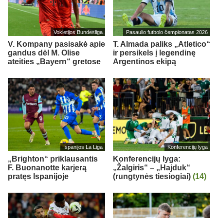
Vokietijos Bundesliga
Pasaulio futbolo čempionatas 2026
V. Kompany pasisakė apie
T. Almada paliks „Atletico“
gandus dėl M. Olise
ir persikels į legendinę
ateities „Bayern“ gretose
Argentinos ekipą
Ispanijos La Liga
Konferencijų lyga
„Brighton“ priklausantis
Konferencijų lyga:
F. Buonanotte karjerą
„Žalgiris“ – „Hajduk“
pratęs Ispanijoje
(rungtynės tiesiogiai)
(14)