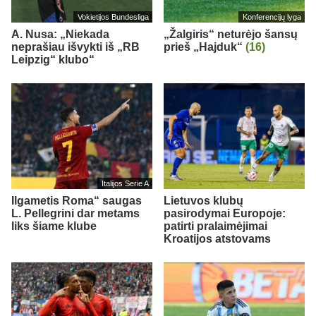
Vokietijos Bundesliga
Konferencijų lyga
A. Nusa: „Niekada
„Žalgiris“ neturėjo šansų
neprašiau išvykti iš „RB
prieš „Hajduk“
(16)
Leipzig“ klubo“
Italijos Serie A
Ilgametis Roma“ saugas
Lietuvos klubų
L. Pellegrini dar metams
pasirodymai Europoje:
liks šiame klube
patirti pralaimėjimai
Kroatijos atstovams