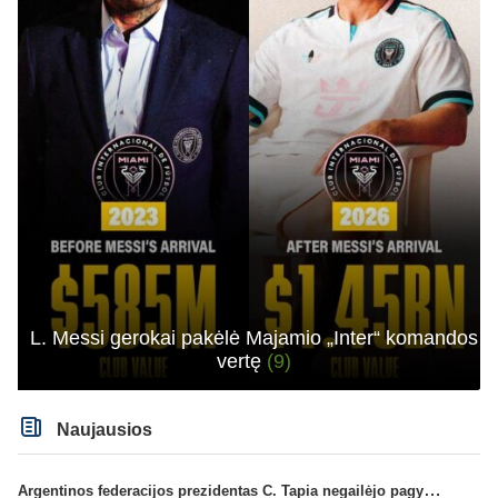
L. Messi gerokai pakėlė Majamio „Inter“ komandos
vertę
(9)
Naujausios
Argentinos federacijos prezidentas C. Tapia negailėjo pagyrų G. Infantino