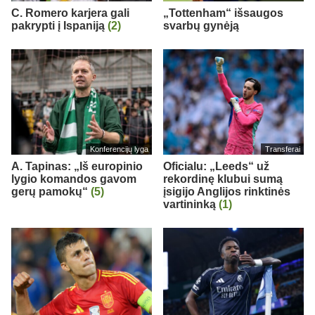
C. Romero karjera gali
„Tottenham“ išsaugos
pakrypti į Ispaniją
(2)
svarbų gynėją
Konferencijų lyga
Transferai
A. Tapinas: „Iš europinio
Oficialu: „Leeds“ už
lygio komandos gavom
rekordinę klubui sumą
gerų pamokų“
(5)
įsigijo Anglijos rinktinės
vartininką
(1)