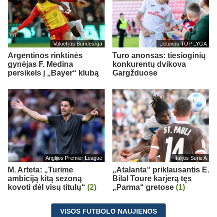
Vokietijos Bundesliga
Lietuvos TOP LYGA
Argentinos rinktinės
Turo anonsas: tiesioginių
gynėjas F. Medina
konkurentų dvikova
persikels į „Bayer“ klubą
Gargžduose
Anglijos Premier League
Italijos Serie A
M. Arteta: „Turime
„Atalanta“ priklausantis E.
ambiciją kitą sezoną
Bilal Toure karjerą tęs
kovoti dėl visų titulų“
(2)
„Parma“ gretose
(1)
VISOS FUTBOLO NAUJIENOS