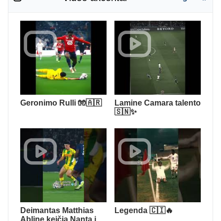
Geronimo Rulli 🧤🇦🇷
Lamine Camara talento
🇸🇳✨
Deimantas Matthias
Legenda 🇨🇮🔥
Abline keičia Nantą į