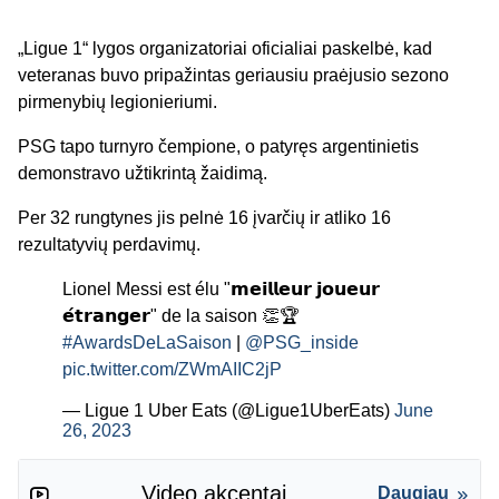
„Ligue 1“ lygos organizatoriai oficialiai paskelbė, kad
veteranas buvo pripažintas geriausiu praėjusio sezono
pirmenybių legionieriumi.
PSG tapo turnyro čempione, o patyręs argentinietis
demonstravo užtikrintą žaidimą.
Per 32 rungtynes jis pelnė 16 įvarčių ir atliko 16
rezultatyvių perdavimų.
Lionel Messi est élu "𝗺𝗲𝗶𝗹𝗹𝗲𝘂𝗿 𝗷𝗼𝘂𝗲𝘂𝗿
𝗲́𝘁𝗿𝗮𝗻𝗴𝗲𝗿" de la saison 👏🏆
#AwardsDeLaSaison
|
@PSG_inside
pic.twitter.com/ZWmAIIC2jP
— Ligue 1 Uber Eats (@Ligue1UberEats)
June
26, 2023
Video akcentai
Daugiau