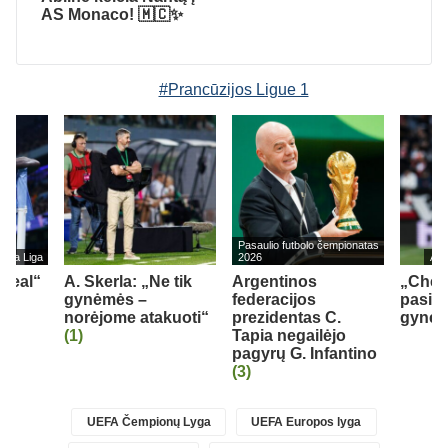
AS Monaco! 🇲🇨✨
#Prancūzijos Ligue 1
Pasaulio futbolo čempionatas
s La Liga
2026
Ang
„Real“
A. Skerla: „Ne tik
Argentinos
„Chel
gynėmės –
federacijos
pasipi
norėjome atakuoti“
prezidentas C.
gynėju
(1)
Tapia negailėjo
pagyrų G. Infantino
(3)
UEFA Čempionų Lyga
UEFA Europos lyga