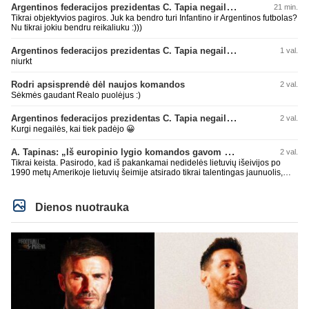
Argentinos federacijos prezidentas C. Tapia negailėjo pagyrų G. Infantino
21 min.
Tikrai objektyvios pagiros. Juk ka bendro turi Infantino ir Argentinos futbolas?
Nu tikrai jokiu bendru reikaliuku :)))
Argentinos federacijos prezidentas C. Tapia negailėjo pagyrų G. Infantino
1 val.
niurkt
Rodri apsisprendė dėl naujos komandos
2 val.
Sėkmės gaudant Realo puolėjus :)
Argentinos federacijos prezidentas C. Tapia negailėjo pagyrų G. Infantino
2 val.
Kurgi negailės, kai tiek padėjo 😀
A. Tapinas: „Iš europinio lygio komandos gavom gerų pamokų“
2 val.
Tikrai keista. Pasirodo, kad iš pakankamai nedidelės lietuvių išeivijos po
1990 metų Amerikoje lietuvių šeimije atsirado tikrai talentingas jaunuolis,
mokantis apsivesti abejomis kojomis, mokantis visokiausių ’fintų’, stiprus
fiziškai, kurio nepastumsi kaip Golubicko, t. y. gerai išsilaikantis ant kojų
kovoje, dar ir antrame aukšte neblogai atrodantis, greitai priimantis
Dienos nuotrauka
dažniausiai teisingus sprendimus, ir dar turintis neblogą greitį. O Lietuvoje
net tokie talentai ’uždera’ gal kartą per dešimtmetį ar du. Bet iš 1-2
aukštesnio lygio žaidėjų rimtos rinktinės nesulipdysi...