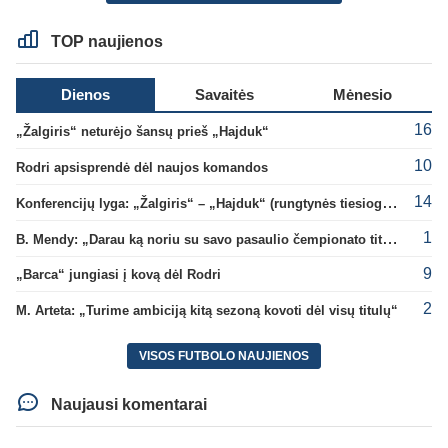
TOP naujienos
Dienos
Savaitės
Mėnesio
16
„Žalgiris“ neturėjo šansų prieš „Hajduk“
10
Rodri apsisprendė dėl naujos komandos
14
Konferencijų lyga: „Žalgiris“ – „Hajduk“ (rungtynės tiesiogiai)
1
B. Mendy: „Darau ką noriu su savo pasaulio čempionato titulu“
9
„Barca“ jungiasi į kovą dėl Rodri
2
M. Arteta: „Turime ambiciją kitą sezoną kovoti dėl visų titulų“
VISOS FUTBOLO NAUJIENOS
Naujausi komentarai