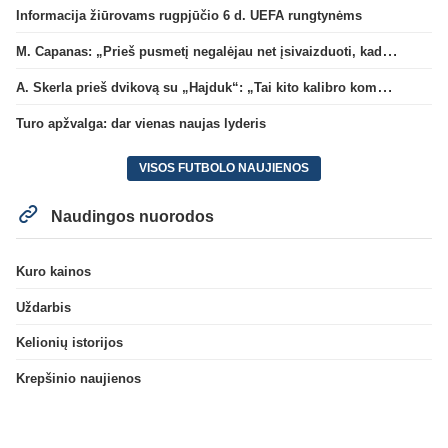
Informacija žiūrovams rugpjūčio 6 d. UEFA rungtynėms
M. Capanas: „Prieš pusmetį negalėjau net įsivaizduoti, kad žaisime prieš „Hajduk“
A. Skerla prieš dvikovą su „Hajduk“: „Tai kito kalibro komanda“
Turo apžvalga: dar vienas naujas lyderis
VISOS FUTBOLO NAUJIENOS
Naudingos nuorodos
Kuro kainos
Uždarbis
Kelionių istorijos
Krepšinio naujienos