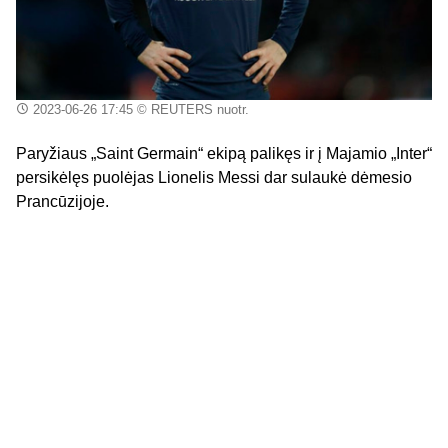
2023-06-26 17:45
© REUTERS nuotr.
Paryžiaus „Saint Germain“ ekipą palikęs ir į Majamio „Inter“
persikėlęs puolėjas Lionelis Messi dar sulaukė dėmesio
Prancūzijoje.