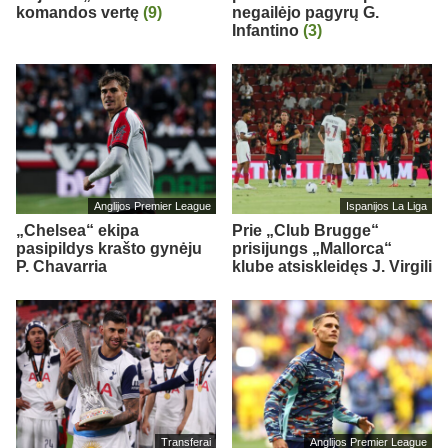
komandos vertę
(9)
negailėjo pagyrų G.
Infantino
(3)
Anglijos Premier League
Ispanijos La Liga
„Chelsea“ ekipa
Prie „Club Brugge“
pasipildys krašto gynėju
prisijungs „Mallorca“
P. Chavarria
klube atsiskleidęs J. Virgili
Transferai
Anglijos Premier League