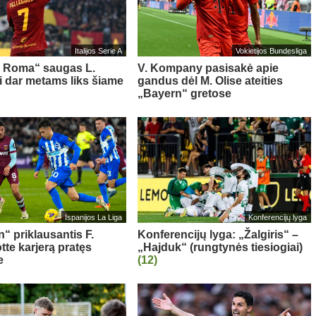
Italijos Serie A
Vokietijos Bundesliga
s Roma“ saugas L.
V. Kompany pasisakė apie
ni dar metams liks šiame
gandus dėl M. Olise ateities
„Bayern“ gretose
Ispanijos La Liga
Konferencijų lyga
“ priklausantis F.
Konferencijų lyga: „Žalgiris“ –
te karjerą pratęs
„Hajduk“ (rungtynės tiesiogiai)
e
(12)