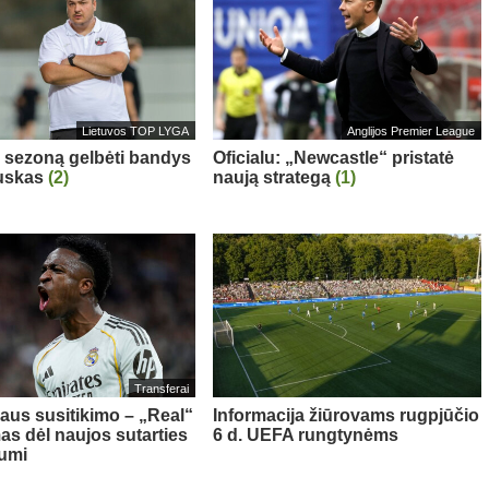
Lietuvos TOP LYGA
Anglijos Premier League
“ sezoną gelbėti bandys
Oficialu: „Newcastle“ pristatė
auskas
(2)
naują strategą
(1)
Transferai
aus susitikimo – „Real“
Informacija žiūrovams rugpjūčio
as dėl naujos sutarties
6 d. UEFA rungtynėms
iumi