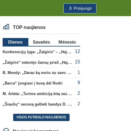
Prisijungti
TOP naujienos
Dienos
Savaitės
Mėnesio
12
Konferencijų lyga: „Žalgiris“ – „Hajduk“ (rungtynės tiesiogiai)
15
„Žalgiris“ neturėjo šansų prieš „Hajduk“
1
B. Mendy: „Darau ką noriu su savo pasaulio čempionato titulu“
9
„Barca“ jungiasi į kovą dėl Rodri
2
M. Arteta: „Turime ambiciją kitą sezoną kovoti dėl visų titulų“
2
„Šiaulių“ sezoną gelbėti bandys D. Lastauskas
VISOS FUTBOLO NAUJIENOS