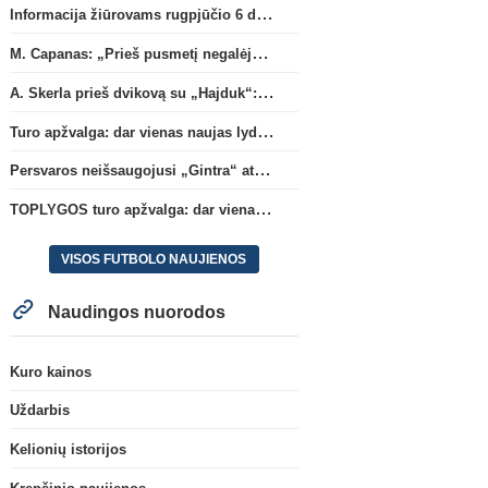
Informacija žiūrovams rugpjūčio 6 d. UEFA rungtynėms
M. Capanas: „Prieš pusmetį negalėjau net įsivaizduoti, kad žaisime prieš „Hajduk“
A. Skerla prieš dvikovą su „Hajduk“: „Tai kito kalibro komanda“
Turo apžvalga: dar vienas naujas lyderis
Persvaros neišsaugojusi „Gintra“ atrankos pusfinalyje nusileido Škotijos čempionėms
TOPLYGOS turo apžvalga: dar vienas naujas lyderis
VISOS FUTBOLO NAUJIENOS
Naudingos nuorodos
Kuro kainos
Uždarbis
Kelionių istorijos