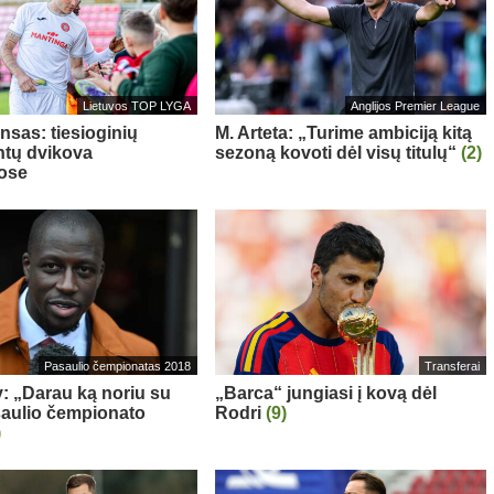
Lietuvos TOP LYGA
Anglijos Premier League
nsas: tiesioginių
M. Arteta: „Turime ambiciją kitą
tų dvikova
sezoną kovoti dėl visų titulų“
(2)
ose
Pasaulio čempionatas 2018
Transferai
: „Darau ką noriu su
„Barca“ jungiasi į kovą dėl
aulio čempionato
Rodri
(9)
)