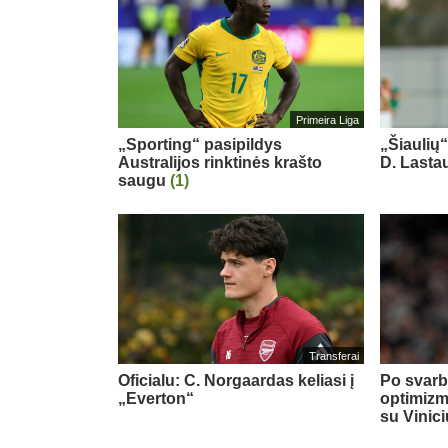
Primeira Liga
„Sporting“ pasipildys
„Šiaulių
Australijos rinktinės krašto
D. Last
saugu
(1)
Transferai
Oficialu: C. Norgaardas keliasi į
Po svarb
„Everton“
optimizm
su Vinic