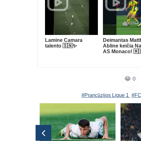
Lamine Camara
Deimantas Matt
talento 🇸🇳✨
Abline keičia Na
AS Monaco! 🇲
😂
0
#Prancūzijos Ligue 1
#FC