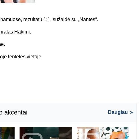
namuose, rezultatu 1:1, sužaidė su „Nantes“.
chrafas Hakimi.
ne.
je lentelės vietoje.
o akcentai
Daugiau