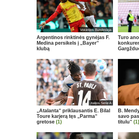
Vokietijos Bundesliga
Argentinos rinktinės gynėjas F.
Turo ano
Medina persikels į „Bayer“
konkuren
klubą
Gargždu
Italijos Serie A
„Atalanta“ priklausantis E. Bilal
B. Mendy
Toure karjerą tęs „Parma“
savo pas
gretose
(1)
titulu“
(1