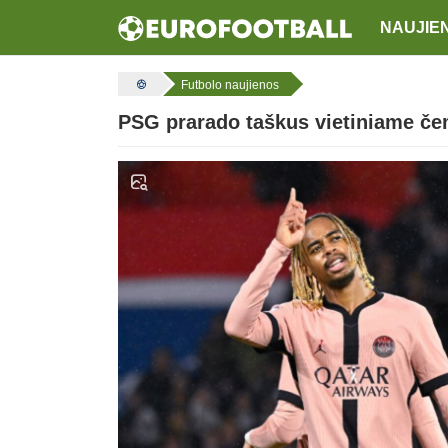
NAUJIE
Futbolo naujienos
PSG prarado taškus vietiniame č