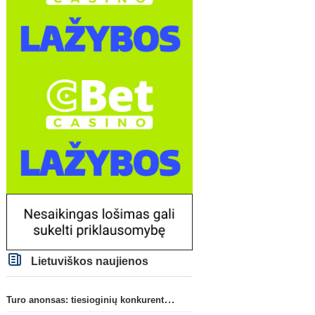
Lietuviškos naujienos
Turo anonsas: tiesioginių konkurentų dvikova Gargžduose