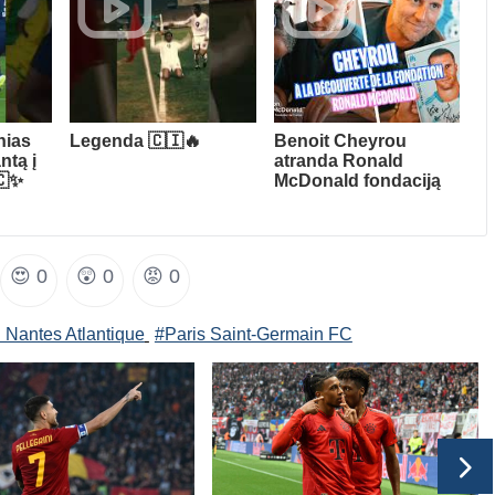
hias
Legenda 🇨🇮🔥
Benoit Cheyrou
ntą į
atranda Ronald
🇨✨
McDonald fondaciją
😍
0
😲
0
😡
0
 Nantes Atlantique
#Paris Saint-Germain FC