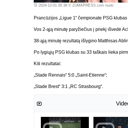
2024-12-01 00:38
© ZUMAPRESS.com nuotr.
Prancūzijos „Ligue 1“ čempionate PSG klubas 
Vos 2-ąją minutę paryžiečius į priekį išvedė A
38-ąją minutę rezultatą išlygino Matthisas Abli
Po lygiųjų PSG klubas su 33 taškais lieka pirmo
Kiti rezultatai:
„Stade Rennais“ 5:0 „Saint-Etienne“;
„Stade Brest“ 3:1 „RC Strasbourg“.
Vide