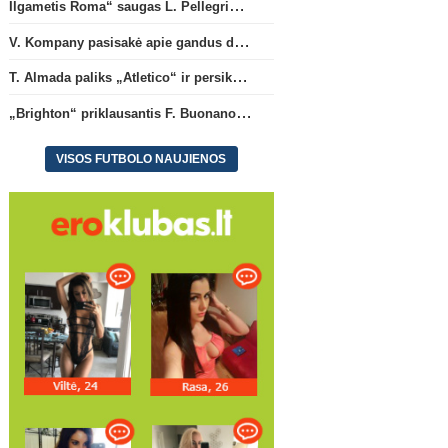
Ilgametis Roma“ saugas L. Pellegrini dar metams liks šiame klube
Pasaulio futbolo čempionatas 2026
Ispanij
V. Kompany pasisakė apie gandus dėl M. Olise ateities „Bayern“ gretose
T. Almada paliks „Atletico“ ir
„Brighton“ priklausantis 
persikels į legendinę
Buonanotte karjerą prat
T. Almada paliks „Atletico“ ir persikels į legendinę Argentinos ekipą
Argentinos ekipą
Ispanijoje
„Brighton“ priklausantis F. Buonanotte karjerą pratęs Ispanijoje
VISOS FUTBOLO NAUJIENOS