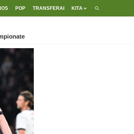
NOS
POP
TRANSFERAI
KITA
empionate