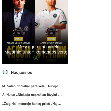
sitas projektas
L. Messi gerokai pakėlė
Majamio „Inter“ komandos vertę
(8)
Naujausios
M. Salah oficialiai persikėlė į Turkijos ekipą „Trabzonspor“
A. Nusa: „Niekada neprašiau išvykti iš „RB Leipzig“ klubo“
„Žalgiris“ neturėjo šansų prieš „Hajduk“