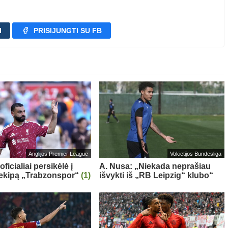
I
PRISIJUNGTI SU FB
Anglijos Premier League
Vokietijos Bundesliga
oficialiai persikėlė į
A. Nusa: „Niekada neprašiau
 ekipą „Trabzonspor“
(1)
išvykti iš „RB Leipzig“ klubo“