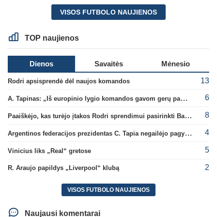
VISOS FUTBOLO NAUJIENOS
TOP naujienos
Dienos
Savaitės
Mėnesio
13
Rodri apsisprendė dėl naujos komandos
6
A. Tapinas: „Iš europinio lygio komandos gavom gerų pamokų“
8
Paaiškėjo, kas turėjo įtakos Rodri sprendimui pasirinkti Barselonos pusę
4
Argentinos federacijos prezidentas C. Tapia negailėjo pagyrų G. Infantino
5
Vinicius liks „Real“ gretose
2
R. Araujo papildys „Liverpool“ klubą
VISOS FUTBOLO NAUJIENOS
Naujausi komentarai