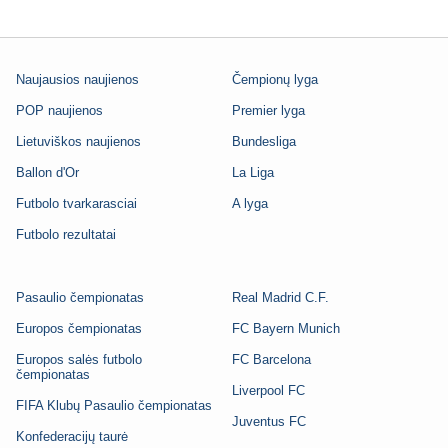
Naujausios naujienos
Čempionų lyga
POP naujienos
Premier lyga
Lietuviškos naujienos
Bundesliga
Ballon d'Or
La Liga
Futbolo tvarkarasciai
A lyga
Futbolo rezultatai
Pasaulio čempionatas
Real Madrid C.F.
Europos čempionatas
FC Bayern Munich
Europos salės futbolo
FC Barcelona
čempionatas
Liverpool FC
FIFA Klubų Pasaulio čempionatas
Juventus FC
Konfederacijų taurė