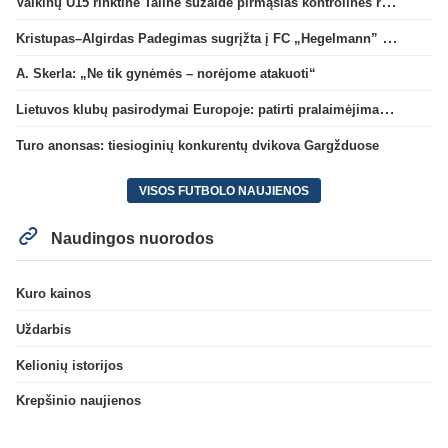
Vaikinų U15 rinktinė Taline sužaidė pirmąsias kontrolines rungtynes
Kristupas–Algirdas Padegimas sugrįžta į FC „Hegelmann” B sudėtį
A. Skerla: „Ne tik gynėmės – norėjome atakuoti“
Lietuvos klubų pasirodymai Europoje: patirti pralaimėjimai Kroatijos atstovams
Turo anonsas: tiesioginių konkurentų dvikova Gargžduose
VISOS FUTBOLO NAUJIENOS
Naudingos nuorodos
Kuro kainos
Uždarbis
Kelionių istorijos
Krepšinio naujienos