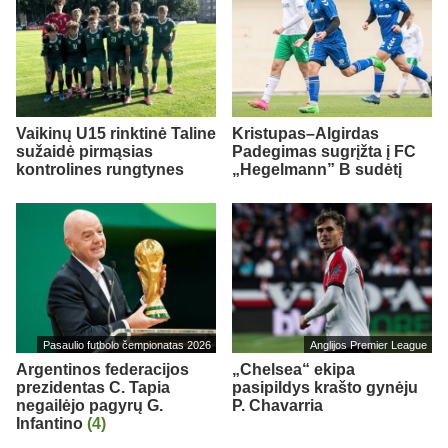
Vaikinų U15 rinktinė Taline
Kristupas–Algirdas
sužaidė pirmąsias
Padegimas sugrįžta į FC
kontrolines rungtynes
„Hegelmann” B sudėtį
Pasaulio futbolo čempionatas 2026
Anglijos Premier League
Argentinos federacijos
„Chelsea“ ekipa
prezidentas C. Tapia
pasipildys krašto gynėju
negailėjo pagyrų G.
P. Chavarria
Infantino
(4)