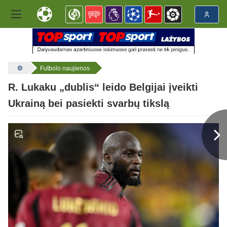
Futbolo naujienos
R. Lukaku „dublis“ leido Belgijai įveikti
Ukrainą bei pasiekti svarbų tikslą