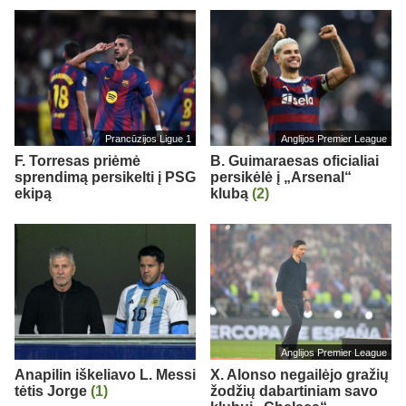
Prancūzijos Ligue 1
Anglijos Premier League
F. Torresas priėmė
B. Guimaraesas oficialiai
sprendimą persikelti į PSG
persikėlė į „Arsenal“
ekipą
klubą
(2)
Anglijos Premier League
Anapilin iškeliavo L. Messi
X. Alonso negailėjo gražių
tėtis Jorge
(1)
žodžių dabartiniam savo