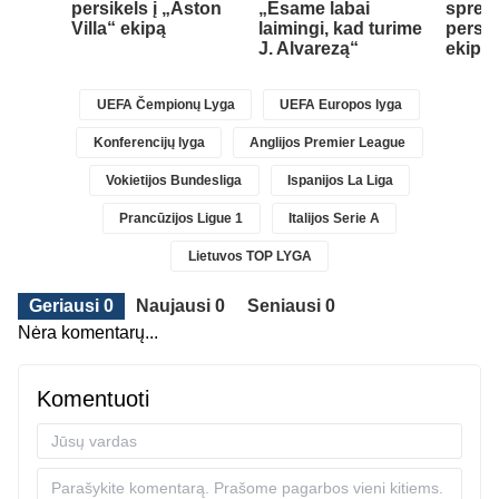
persikels į „Aston
„Esame labai
spren
Villa“ ekipą
laimingi, kad turime
persik
J. Alvarezą“
ekipą
UEFA Čempionų Lyga
UEFA Europos lyga
Konferencijų lyga
Anglijos Premier League
Vokietijos Bundesliga
Ispanijos La Liga
Prancūzijos Ligue 1
Italijos Serie A
Lietuvos TOP LYGA
Geriausi 0
Naujausi 0
Seniausi 0
Nėra komentarų...
Komentuoti