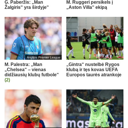
G. Paberžis: „Man
M. Ruggeri persikels į
Žalgiris“ yra širdyje“
„Aston Villa“ ekipą
Anglijos Premier League
M. Palestra: „Man
„Gintra“ nustelbė Rygos
„Chelsea“ – vienas
klubą ir tęs kovas UEFA
didžiausių klubų futbole“
Europos taurės atrankoje
(2)