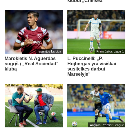
klubui „Chelsea“
Ispanijos La Liga
Prancūzijos Ligue 1
Marokietis N. Aguerdas
L. Puccinelli: „P.
sugrįš į „Real Sociedad“
Hojbergas yra visiškai
klubą
susitelkęs darbui
Marselyje“
Anglijos Premier League