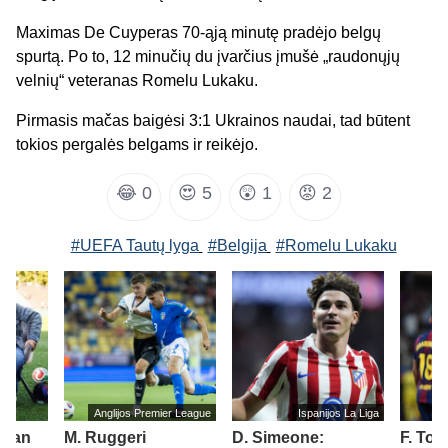
Maximas De Cuyperas 70-ąją minutę pradėjo belgų
spurtą. Po to, 12 minučių du įvarčius įmušė „raudonųjų
velnių“ veteranas Romelu Lukaku.
Pirmasis mačas baigėsi 3:1 Ukrainos naudai, tad būtent
tokios pergalės belgams ir reikėjo.
😂
0
😍
5
😲
1
😡
2
#UEFA Tautų lyga
#Belgija
#Romelu Lukaku
Anglijos Premier League
Ispanijos La Liga
„Man
M. Ruggeri
D. Simeone:
F. Tor