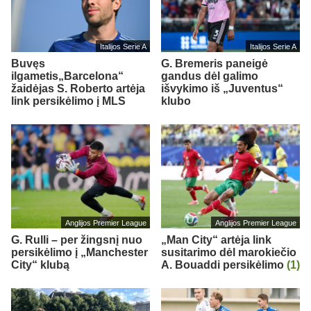
Italijos Serie A
Italijos Serie A
Buvęs
G. Bremeris paneigė
ilgametis„Barcelona“
gandus dėl galimo
žaidėjas S. Roberto artėja
išvykimo iš „Juventus“
link persikėlimo į MLS
klubo
Anglijos Premier League
Anglijos Premier League
G. Rulli – per žingsnį nuo
„Man City“ artėja link
persikėlimo į „Manchester
susitarimo dėl marokiečio
City“ klubą
A. Bouaddi persikėlimo
(1)