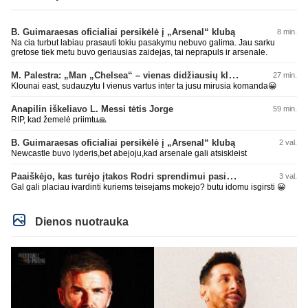
B. Guimaraesas oficialiai persikėlė į „Arsenal“ klubą
8 min.
Na cia turbut labiau prasauti tokiu pasakymu nebuvo galima. Jau sarku
gretose tiek metu buvo geriausias zaidejas, tai neprapuls ir arsenale.
M. Palestra: „Man „Chelsea“ – vienas didžiausių klubų futbole“
27 min.
Klounai east, sudauzytu I vienus vartus inter ta jusu mirusia komanda😀
Anapilin iškeliavo L. Messi tėtis Jorge
59 min.
RIP, kad žemelė priimtu🙏
B. Guimaraesas oficialiai persikėlė į „Arsenal“ klubą
2 val.
Newcastle buvo lyderis,bet abejoju,kad arsenale gali atsiskleist
Paaiškėjo, kas turėjo įtakos Rodri sprendimui pasirinkti Barselonos pusę
3 val.
Gal gali placiau ivardinti kuriems teisejams mokejo? butu idomu isgirsti 😀
Dienos nuotrauka