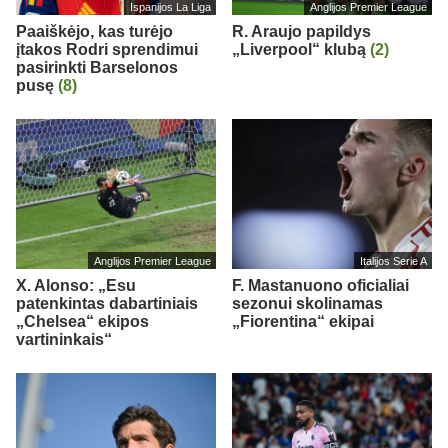
Ispanijos La Liga
Anglijos Premier League
Paaiškėjo, kas turėjo
R. Araujo papildys
įtakos Rodri sprendimui
„Liverpool“ klubą
(2)
pasirinkti Barselonos
pusę
(8)
Anglijos Premier League
Italijos Serie A
X. Alonso: „Esu
F. Mastanuono oficialiai
patenkintas dabartiniais
sezonui skolinamas
„Chelsea“ ekipos
„Fiorentina“ ekipai
vartininkais“