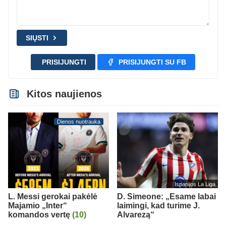
SIŲSTI
PRISIJUNGTI
PRISIJUNGTI SU FB
Kitos naujienos
Dienos nuotrauka
Ispanijos La Liga
L. Messi gerokai pakėlė
D. Simeone: „Esame labai
Majamio „Inter“
laimingi, kad turime J.
komandos vertę
(10)
Alvarezą“