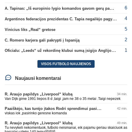
6
A. Tapinas: „Iš europinio lygio komandos gavom gerų pamokų“
4
Argentinos federacijos prezidentas C. Tapia negailėjo pagyrų G. Infantino
5
Vinicius liks „Real“ gretose
2
C. Romero karjera gali pakrypti į Ispaniją
1
Oficialu: „Leeds“ už rekordinę klubui sumą įsigijo Anglijos rinktinės vartininką
VISOS FUTBOLO NAUJIENOS
Naujausi komentarai
R. Araujo papildys „Liverpool“ klubą
34 min.
Van Dijk gime 1991 liepos 8 d ,taigi ,jam ne 38 o 35 metai .Taigi nepezek
Paaiškėjo, kas turėjo įtakos Rodri sprendimui pasirinkti Barselonos pusę
42 min.
viskas iok ,pasirinko geresne komanda
R. Araujo papildys „Liverpool“ klubą
49 min.
Tu nevykeli nekomentuok, futbolo neismanai, eik pajamu geriau skaiciuok as
barcolai uzteks 140 lemu🤣🤣🤣