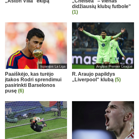
„Aston Villa“ ekipą
„Chelsea“ – vienas
didžiausių klubų futbole“
(1)
Ispanijos La Liga
Anglijos Premier League
Paaiškėjo, kas turėjo
R. Araujo papildys
įtakos Rodri sprendimui
„Liverpool“ klubą
(5)
pasirinkti Barselonos
pusę
(6)