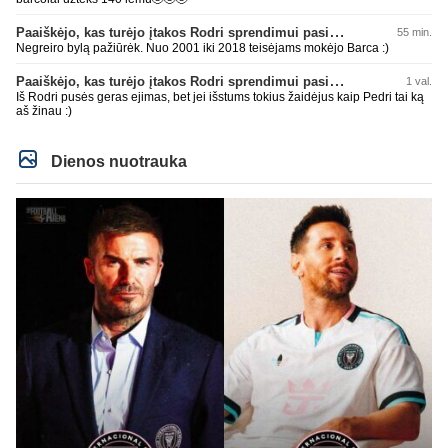
Paaiškėjo, kas turėjo įtakos Rodri sprendimui pasirinkti Barselonos pusę
55 min.
Negreiro bylą pažiūrėk. Nuo 2001 iki 2018 teisėjams mokėjo Barca :)
Paaiškėjo, kas turėjo įtakos Rodri sprendimui pasirinkti Barselonos pusę
1 val.
Iš Rodri pusės geras ejimas, bet jei išstums tokius žaidėjus kaip Pedri tai ką
aš žinau :)
Dienos nuotrauka