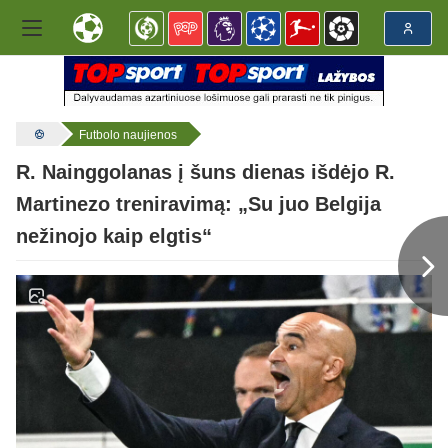
Futbolo naujienos
R. Nainggolanas į šuns dienas išdėjo R.
Martinezo treniravimą: „Su juo Belgija
nežinojo kaip elgtis“