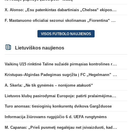
X. Alonso: „Esu patenkintas dabartiniais „Chelsea“ ekipos vartininkais“
F. Mastanuono oficialiai sezonui skolinamas „Fiorentina“ ekipai
VISOS FUTBOLO NAUJIENOS
Lietuviškos naujienos
Vaikinų U15 rinktinė Taline sužaidė pirmąsias kontrolines rungtynes
Kristupas–Algirdas Padegimas sugrįžta į FC „Hegelmann” B sudėtį
A. Skerla: „Ne tik gynėmės – norėjome atakuoti“
Lietuvos klubų pasirodymai Europoje: patirti pralaimėjimai Kroatijos atstovams
Turo anonsas: tiesioginių konkurentų dvikova Gargžduose
Informacija žiūrovams rugpjūčio 6 d. UEFA rungtynėms
M. Capanas: „Prieš pusmetį negalėjau net įsivaizduoti, kad žaisime prieš „Hajduk“