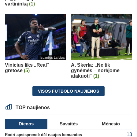
vartininką
(1)
Ispanijos La Liga
Vinicius liks „Real“
A. Skerla: „Ne tik
gretose
(5)
gynėmės – norėjome
atakuoti“
(1)
VISOS FUTBOLO NAUJIENOS
TOP naujienos
Dienos
Savaitės
Mėnesio
13
Rodri apsisprendė dėl naujos komandos