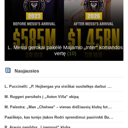
L. Messi gerokai pakėlė Majamio „Inter“ komandos
vertę
(10)
Naujausios
L. Puccinelli: „P. Hojbergas yra visiškai susitelkęs darbui Marselyje“
M. Ruggeri persikels į „Aston Villa“ ekipą
M. Palestra: „Man „Chelsea“ – vienas didžiausių klubų futbole“
Paaiškėjo, kas turėjo įtakos Rodri sprendimui pasirinkti Barselonos pusę
R. Araujo papildys „Liverpool“ klubą