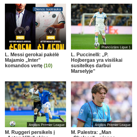
Dienos nuotrauka
Prancūzijos Ligue 1
L. Messi gerokai pakėlė
L. Puccinelli: „P.
Majamio „Inter“
Hojbergas yra visiškai
komandos vertę
(10)
susitelkęs darbui
Marselyje“
Anglijos Premier League
Anglijos Premier League
M. Ruggeri persikels į
M. Palestra: „Man