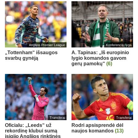
Anglijos Premier League
Konferencijų lyga
„Tottenham“ išsaugos
A. Tapinas: „Iš europinio
svarbų gynėją
lygio komandos gavom
gerų pamokų“
(6)
Transferai
Transferai
Oficialu: „Leeds“ už
Rodri apsisprendė dėl
rekordinę klubui sumą
naujos komandos
(13)
įsigijo Anglijos rinktinės