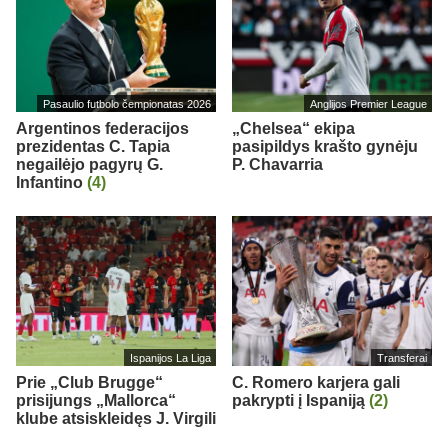
Pasaulio futbolo čempionatas 2026
Anglijos Premier League
Argentinos federacijos
„Chelsea“ ekipa
prezidentas C. Tapia
pasipildys krašto gynėju
negailėjo pagyrų G.
P. Chavarria
Infantino
(4)
Ispanijos La Liga
Transferai
Prie „Club Brugge“
C. Romero karjera gali
prisijungs „Mallorca“
pakrypti į Ispaniją
(2)
klube atsiskleidęs J. Virgili