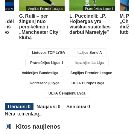
jos Serie A
Anglijos Premier League
Prancūzijos Ligue 1
Ang
G. Rulli – per
L. Puccinelli: „P.
M. Pal
us dėl
žingsnį nuo
Hojbergas yra
„Chel
mo iš
persikėlimo į
visiškai susitelkęs
didžia
lubo
„Manchester City“
darbui Marselyje“
futbo
klubą
Lietuvos TOP LYGA
Italijos Serie A
Prancūzijos Ligue 1
Ispanijos La Liga
Vokietijos Bundesliga
Anglijos Premier League
Konferencijų lyga
UEFA Europos lyga
UEFA Čempionų Lyga
Geriausi 0
Naujausi 0
Seniausi 0
Nėra komentarų...
Kitos naujienos