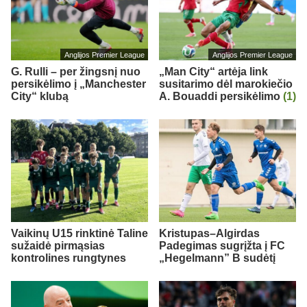
Anglijos Premier League
Anglijos Premier League
G. Rulli – per žingsnį nuo
„Man City“ artėja link
persikėlimo į „Manchester
susitarimo dėl marokiečio
City“ klubą
A. Bouaddi persikėlimo
(1)
Vaikinų U15 rinktinė Taline
Kristupas–Algirdas
sužaidė pirmąsias
Padegimas sugrįžta į FC
kontrolines rungtynes
„Hegelmann” B sudėtį