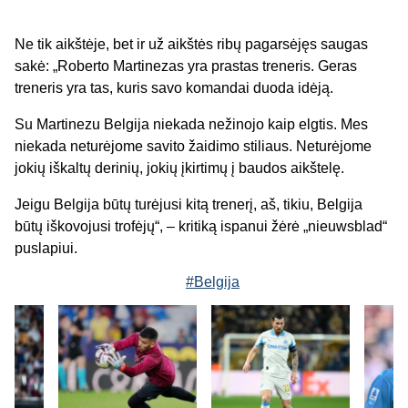
Ne tik aikštėje, bet ir už aikštės ribų pagarsėjęs saugas
sakė: „Roberto Martinezas yra prastas treneris. Geras
treneris yra tas, kuris savo komandai duoda idėją.
Su Martinezu Belgija niekada nežinojo kaip elgtis. Mes
niekada neturėjome savito žaidimo stiliaus. Neturėjome
jokių iškaltų derinių, jokių įkirtimų į baudos aikštelę.
Jeigu Belgija būtų turėjusi kitą trenerį, aš, tikiu, Belgija
būtų iškovojusi trofėjų“, – kritiką ispanui žėrė „nieuwsblad“
puslapiui.
#Belgija