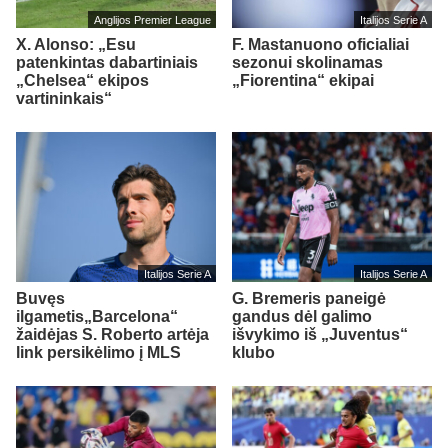
Anglijos Premier League
Italijos Serie A
X. Alonso: „Esu
F. Mastanuono oficialiai
patenkintas dabartiniais
sezonui skolinamas
„Chelsea“ ekipos
„Fiorentina“ ekipai
vartininkais“
Italijos Serie A
Italijos Serie A
Buvęs
G. Bremeris paneigė
ilgametis„Barcelona“
gandus dėl galimo
žaidėjas S. Roberto artėja
išvykimo iš „Juventus“
link persikėlimo į MLS
klubo