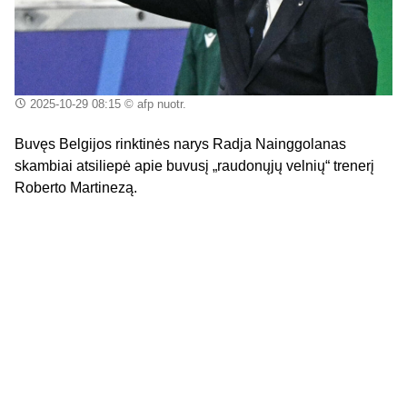
2025-10-29 08:15
© afp nuotr.
Buvęs Belgijos rinktinės narys Radja Nainggolanas
skambiai atsiliepė apie buvusį „raudonųjų velnių“ trenerį
Roberto Martinezą.