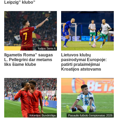
Leipzig“ klubo“
Italijos Serie A
Ilgametis Roma“ saugas
Lietuvos klubų
L. Pellegrini dar metams
pasirodymai Europoje:
liks šiame klube
patirti pralaimėjimai
Kroatijos atstovams
Vokietijos Bundesliga
Pasaulio futbolo čempionatas 2026