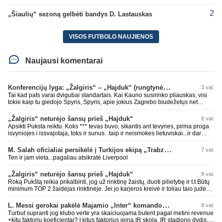
2
„Šiaulių“ sezoną gelbėti bandys D. Lastauskas
VISOS FUTBOLO NAUJIENOS
Naujausi komentarai
Konferencijų lyga: „Žalgiris“ – „Hajduk“ (rungtynės tiesiogiai)
3 val.
Tai kad pats varai dvigubai standartais. Kai Kauno susirinko pliauskas, visi
tokie kaip tu giedojo Spyris, Spyris, apie jokius Zagrebo biudežetus net
nekalbėjot. Dabar kai Spartakas gavo per rudają, tai jau pz BIUDŽETAS
daug didesnis. Tfu ant tokių.
„Žalgiris“ neturėjo šansų prieš „Hajduk“
6 val.
Apsikti Puksta reiktu. Koks *** tevas buvo, sikantis ant tevynes, pirma proga
isvyniojes i issvajotaja, toks ir sunus. .taip ir neismokes lietuviskai...ir dar
pasimaives pries ziurovus po golo...aciu, ne...nebent vertybiu neturintis
laurynas ikalbins
M. Salah oficialiai persikėlė į Turkijos ekipą „Trabzonspor“
7 val.
Ten ir jam vieta...pagaliau atsikratė Liverpool
„Žalgiris“ neturėjo šansų prieš „Hajduk“
8 val.
Roką Pukštą reikia prikalbinti, jog už rinktinę žaistų, duoti pilietybę ir t.t Būtų
minimum TOP 2 žaidėjas rinktinėje. Jei jo karjeros kreivė ir toliau taio judės,
bus per vėlu po to, nes JAV ji pasikvies žaisti.
L. Messi gerokai pakėlė Majamio „Inter“ komandos vertę
8 val.
Turbut supranti jog klubo verte yra skaiciuojama butent pagal metini revenue
+kitu faktoriu koeficientai? I kitus faktorius ieina IR skola, IR stadiono dydis,