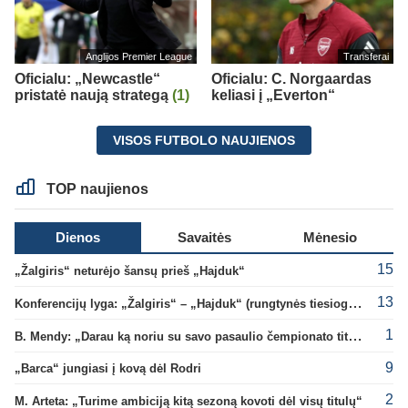
Anglijos Premier League
Transferai
Oficialu: „Newcastle“
Oficialu: C. Norgaardas
pristatė naują strategą
(1)
keliasi į „Everton“
VISOS FUTBOLO NAUJIENOS
TOP naujienos
Dienos
Savaitės
Mėnesio
15
„Žalgiris“ neturėjo šansų prieš „Hajduk“
13
Konferencijų lyga: „Žalgiris“ – „Hajduk“ (rungtynės tiesiogiai)
1
B. Mendy: „Darau ką noriu su savo pasaulio čempionato titulu“
9
„Barca“ jungiasi į kovą dėl Rodri
2
M. Arteta: „Turime ambiciją kitą sezoną kovoti dėl visų titulų“