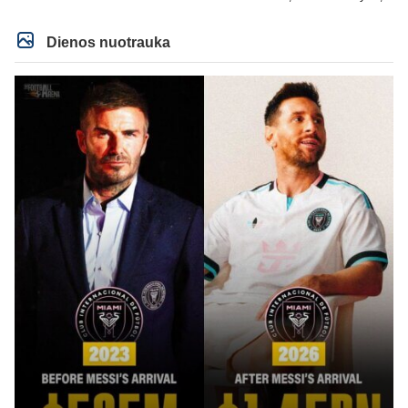
IR lygos populiarumas, IR dar eile kitu dalyku. O tavo pamineta Barca kuo
puikiausiai sugeneravo rekordini 1.1B revenue, kas stipriai prisidejo prie
milzinisko klubo vertes suoli siemet. Be to, tie 200 pamineti cia yra visiskai
Dienos nuotrauka
on-point, jeigu jau musu mylimas D. prasneko apie klubo vertes kelima, arba
CR atveju - numusima.