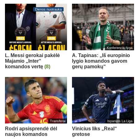
Dienos nuotrauka
Konferencijų lyga
L. Messi gerokai pakėlė
A. Tapinas: „Iš europinio
Majamio „Inter“
lygio komandos gavom
komandos vertę
(8)
gerų pamokų“
Transferai
Ispanijos La Liga
Rodri apsisprendė dėl
Vinicius liks „Real“
naujos komandos
gretose