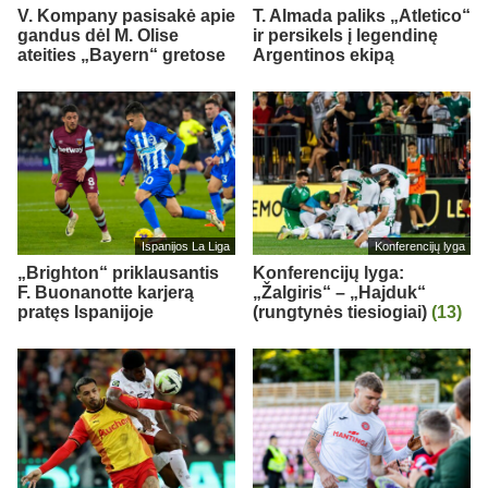
V. Kompany pasisakė apie
T. Almada paliks „Atletico“
gandus dėl M. Olise
ir persikels į legendinę
ateities „Bayern“ gretose
Argentinos ekipą
Ispanijos La Liga
Konferencijų lyga
„Brighton“ priklausantis
Konferencijų lyga:
F. Buonanotte karjerą
„Žalgiris“ – „Hajduk“
pratęs Ispanijoje
(rungtynės tiesiogiai)
(13)