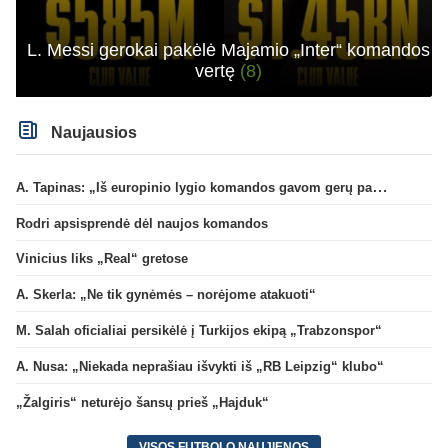
L. Messi gerokai pakėlė Majamio „Inter“ komandos
vertę
(8)
Naujausios
A. Tapinas: „Iš europinio lygio komandos gavom gerų pamokų“
Rodri apsisprendė dėl naujos komandos
Vinicius liks „Real“ gretose
A. Skerla: „Ne tik gynėmės – norėjome atakuoti“
M. Salah oficialiai persikėlė į Turkijos ekipą „Trabzonspor“
A. Nusa: „Niekada neprašiau išvykti iš „RB Leipzig“ klubo“
„Žalgiris“ neturėjo šansų prieš „Hajduk“
VISOS FUTBOLO NAUJIENOS