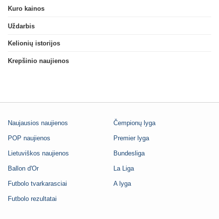
Kuro kainos
Uždarbis
Kelionių istorijos
Krepšinio naujienos
Naujausios naujienos
Čempionų lyga
POP naujienos
Premier lyga
Lietuviškos naujienos
Bundesliga
Ballon d'Or
La Liga
Futbolo tvarkarasciai
A lyga
Futbolo rezultatai