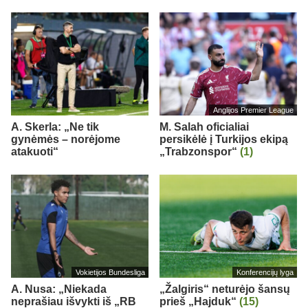
Anglijos Premier League
A. Skerla: „Ne tik
M. Salah oficialiai
gynėmės – norėjome
persikėlė į Turkijos ekipą
atakuoti“
„Trabzonspor“
(1)
Vokietijos Bundesliga
Konferencijų lyga
A. Nusa: „Niekada
„Žalgiris“ neturėjo šansų
neprašiau išvykti iš „RB
prieš „Hajduk“
(15)