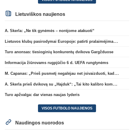
Lietuviškos naujienos
A. Skerla: „Ne tik gynėmės – norėjome atakuoti“
Lietuvos klubų pasirodymai Europoje: patirti pralaimėjimai Kroatijos atstovams
Turo anonsas: tiesioginių konkurentų dvikova Gargžduose
Informacija žiūrovams rugpjūčio 6 d. UEFA rungtynėms
M. Capanas: „Prieš pusmetį negalėjau net įsivaizduoti, kad žaisime prieš „Hajduk“
A. Skerla prieš dvikovą su „Hajduk“: „Tai kito kalibro komanda“
Turo apžvalga: dar vienas naujas lyderis
VISOS FUTBOLO NAUJIENOS
Naudingos nuorodos