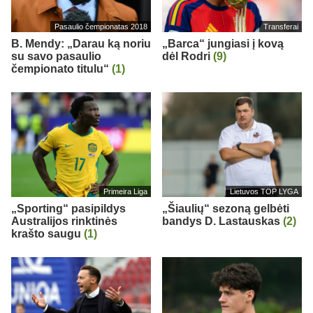
Pasaulio čempionatas 2018
Transferai
B. Mendy: „Darau ką noriu
„Barca“ jungiasi į kovą
su savo pasaulio
dėl Rodri
(9)
čempionato titulu“
(1)
Primeira Liga
Lietuvos TOP LYGA
„Sporting“ pasipildys
„Šiaulių“ sezoną gelbėti
Australijos rinktinės
bandys D. Lastauskas
(2)
krašto saugu
(1)