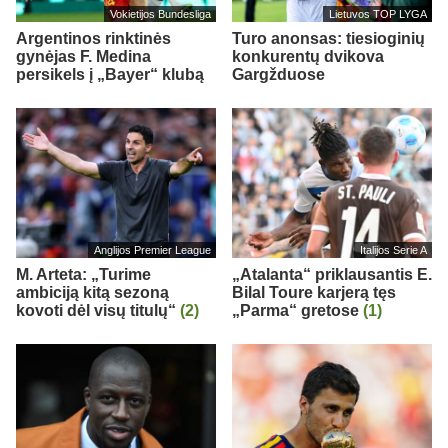
Vokietijos Bundesliga
Lietuvos TOP LYGA
Argentinos rinktinės
Turo anonsas: tiesioginių
gynėjas F. Medina
konkurentų dvikova
persikels į „Bayer“ klubą
Gargžduose
Anglijos Premier League
Italijos Serie A
M. Arteta: „Turime
„Atalanta“ priklausantis E.
ambiciją kitą sezoną
Bilal Toure karjerą tęs
kovoti dėl visų titulų“
(2)
„Parma“ gretose
(1)