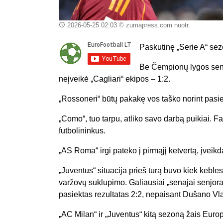
2026-05-25 02:03
© zumapress.com nuotr.
Paskutinę „Serie A“ sez
Be Čempionų lygos sens
neįveikė „Cagliari“ ekipos – 1:2.
„Rossoneri“ būtų pakakę vos taško norint pasie
„Como“, tuo tarpu, atliko savo darbą puikiai. 
futbolininkus.
„AS Roma“ irgi pateko į pirmąjį ketvertą, įveik
„Juventus“ situacija prieš turą buvo kiek keblesn
varžovų suklupimo. Galiausiai „senajai senjora
pasiektas rezultatas 2:2, nepaisant Dušano Vla
„AC Milan“ ir „Juventus“ kitą sezoną žais Europ