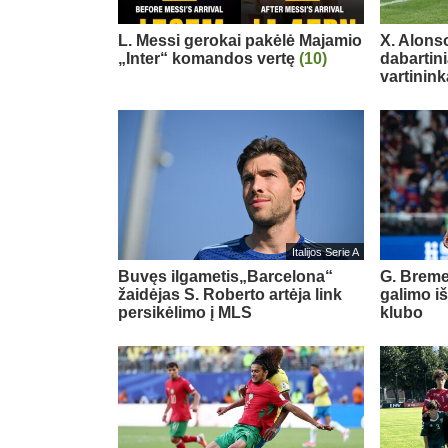
L. Messi gerokai pakėlė Majamio
X. Alons
„Inter“ komandos vertę
(10)
dabartin
vartinink
Italijos Serie A
Buvęs ilgametis„Barcelona“
G. Breme
žaidėjas S. Roberto artėja link
galimo i
persikėlimo į MLS
klubo