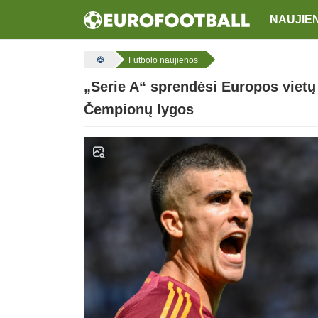
NAUJIE
Futbolo naujienos
„Serie A“ sprendėsi Europos vietų 
Čempionų lygos