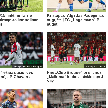
15 rinktinė Taline
Kristupas–Algirdas Padegimas
pirmąsias kontrolines
sugrįžta į FC „Hegelmann” B
es
sudėtį
Anglijos Premier League
Ispanijos La Liga
“ ekipa pasipildys
Prie „Club Brugge“ prisijungs
ynėju P. Chavarria
„Mallorca“ klube atsiskleidęs J.
Virgili