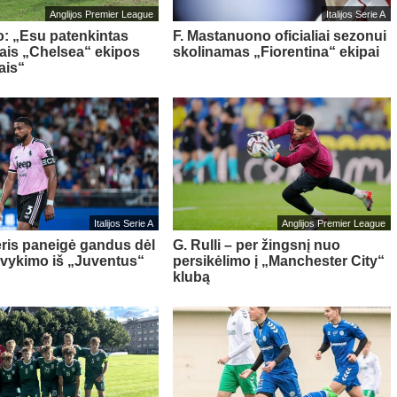
Anglijos Premier League
Italijos Serie A
o: „Esu patenkintas
F. Mastanuono oficialiai sezonui
iais „Chelsea“ ekipos
skolinamas „Fiorentina“ ekipai
ais“
Italijos Serie A
Anglijos Premier League
ris paneigė gandus dėl
G. Rulli – per žingsnį nuo
švykimo iš „Juventus“
persikėlimo į „Manchester City“
klubą