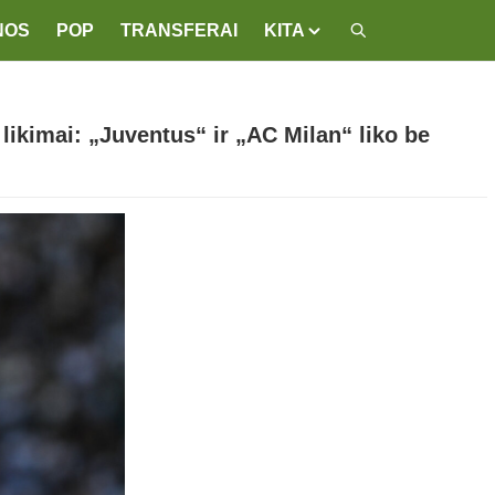
NOS
POP
TRANSFERAI
KITA
likimai: „Juventus“ ir „AC Milan“ liko be