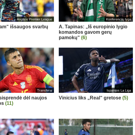
Anglijos Premier League
Konferencijų lyga
am“ išsaugos svarbų
A. Tapinas: „Iš europinio lygio
komandos gavom gerų
pamokų“
(6)
Transferai
Ispanijos La Liga
sisprendė dėl naujos
Vinicius liks „Real“ gretose
(5)
os
(11)