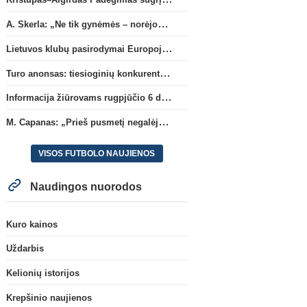
A. Skerla: „Ne tik gynėmės – norėjome atakuoti“
Lietuvos klubų pasirodymai Europoje: patirti pralaimėjimai Kroatijos atstovams
Turo anonsas: tiesioginių konkurentų dvikova Gargžduose
Informacija žiūrovams rugpjūčio 6 d. UEFA rungtynėms
M. Capanas: „Prieš pusmetį negalėjau net įsivaizduoti, kad žaisime prieš „Hajduk“
VISOS FUTBOLO NAUJIENOS
Naudingos nuorodos
Kuro kainos
Uždarbis
Kelionių istorijos
Krepšinio naujienos