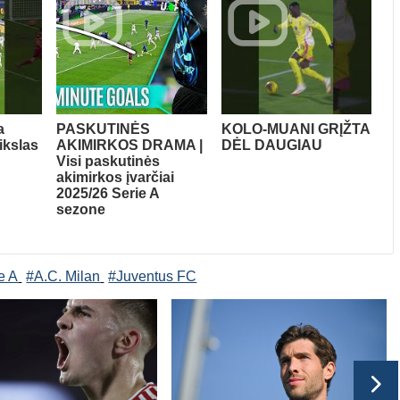
a
PASKUTINĖS
KOLO-MUANI GRĮŽTA
ikslas
AKIMIRKOS DRAMA |
DĖL DAUGIAU
Visi paskutinės
akimirkos įvarčiai
2025/26 Serie A
sezone
ie A
#A.C. Milan
#Juventus FC