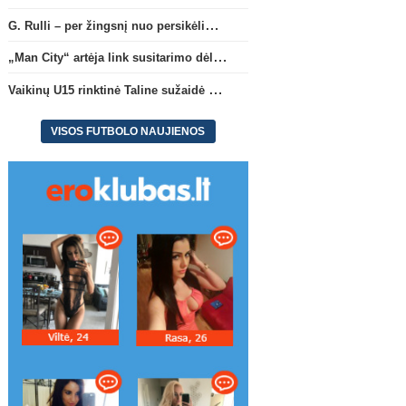
G. Rulli – per žingsnį nuo persikėlimo į „Manchester City“ klubą
„Man City“ artėja link susitarimo dėl marokiečio A. Bouaddi persikėlimo
Vaikinų U15 rinktinė Taline sužaidė pirmąsias kontrolines rungtynes
VISOS FUTBOLO NAUJIENOS