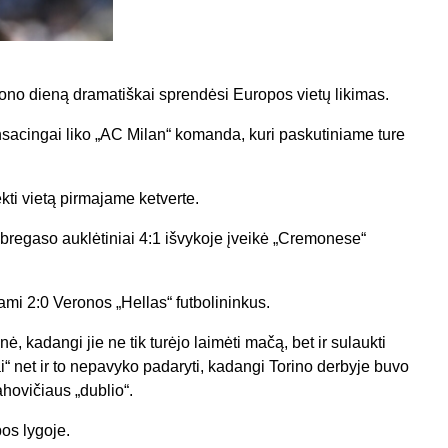
ono dieną dramatiškai sprendėsi Europos vietų likimas.
acingai liko „AC Milan“ komanda, kuri paskutiniame ture
kti vietą pirmajame ketverte.
Fabregaso auklėtiniai 4:1 išvykoje įveikė „Cremonese“
dami 2:0 Veronos „Hellas“ futbolininkus.
ė, kadangi jie ne tik turėjo laimėti mačą, bet ir sulaukti
i“ net ir to nepavyko padaryti, kadangi Torino derbyje buvo
hovičiaus „dublio“.
os lygoje.