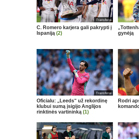
Transferai
C. Romero karjera gali pakrypti į
„Tottenh
Ispaniją
(2)
gynėją
Transferai
Oficialu: „Leeds“ už rekordinę
Rodri ap
klubui sumą įsigijo Anglijos
komand
rinktinės vartininką
(1)