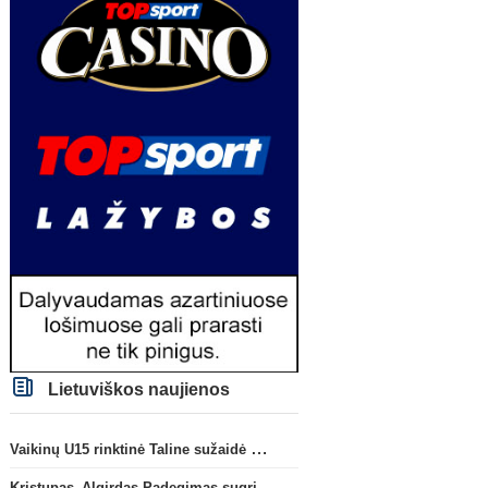
Lietuviškos naujienos
Vaikinų U15 rinktinė Taline sužaidė pirmąsias kontrolines rungtynes
Kristupas–Algirdas Padegimas sugrįžta į FC „Hegelmann” B sudėtį