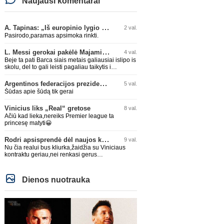
Naujausi komentarai
A. Tapinas: „Iš europinio lygio komandos gavom gerų pamokų“
2 val.
Pasirodo,paramas apsimoka rinkti.
L. Messi gerokai pakėlė Majamio „Inter“ komandos vertę
4 val.
Beje ta pati Barca siais metais galiausiai islipo is
skolu, del to gali leisti pagaliau taikytis i
komandos pildyma ka ir daro su Adeyemi, Rodri,
visa Julian Alvarez saga.
Argentinos federacijos prezidentas C. Tapia negailėjo pagyrų G. Infantino
5 val.
Šūdas apie šūdą tik gerai
Vinicius liks „Real“ gretose
8 val.
Ačiū kad lieka,nereiks Premier league ta
princesę matyti😀
Rodri apsisprendė dėl naujos komandos
9 val.
Nu čia realui bus kliurka,žaidžia su Viniciaus
kontraktu geriau,nei renkasi gerus
žaidėjus...kolkas ne vienas nebuvo geras
Dienos nuotrauka