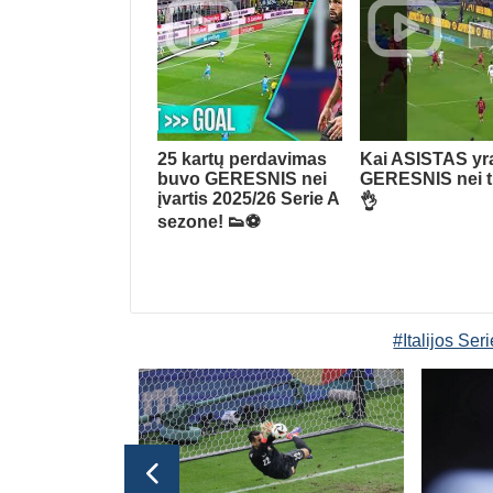
25 kartų perdavimas
Kai ASISTAS yr
buvo GERESNIS nei
GERESNIS nei t
įvartis 2025/26 Serie A
👌
sezone! 👟⚽
#Italijos Ser