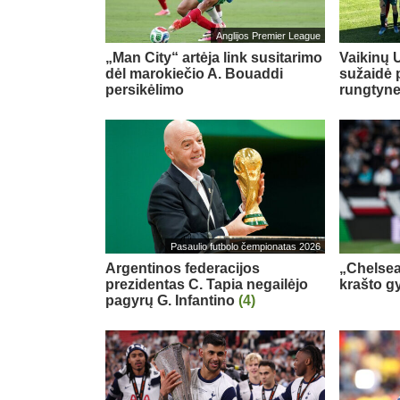
Anglijos Premier League
„Man City“ artėja link susitarimo
Vaikinų U
dėl marokiečio A. Bouaddi
sužaidė 
persikėlimo
rungtyn
Pasaulio futbolo čempionatas 2026
Argentinos federacijos
„Chelsea
prezidentas C. Tapia negailėjo
krašto g
pagyrų G. Infantino
(4)