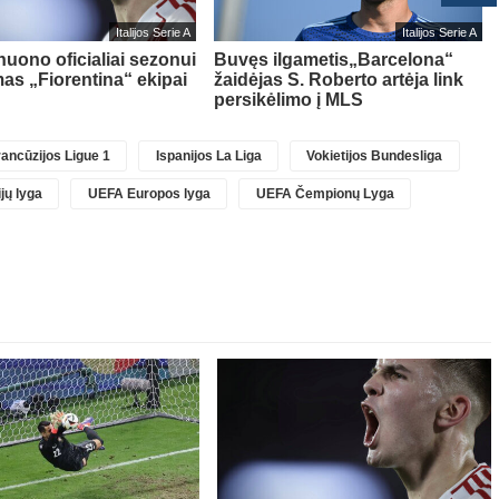
Italijos Serie A
Italijos Serie A
nuono oficialiai sezonui
Buvęs ilgametis„Barcelona“
as „Fiorentina“ ekipai
žaidėjas S. Roberto artėja link
persikėlimo į MLS
ancūzijos Ligue 1
Ispanijos La Liga
Vokietijos Bundesliga
jų lyga
UEFA Europos lyga
UEFA Čempionų Lyga