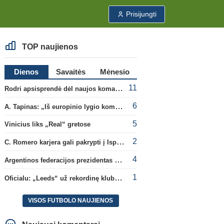
Prisijungti
TOP naujienos
Dienos
Savaitės
Mėnesio
11
Rodri apsisprendė dėl naujos komandos
6
A. Tapinas: „Iš europinio lygio komandos gavom gerų pamokų“
5
Vinicius liks „Real“ gretose
2
C. Romero karjera gali pakrypti į Ispaniją
4
Argentinos federacijos prezidentas C. Tapia negailėjo pagyrų G. Infantino
1
Oficialu: „Leeds“ už rekordinę klubui sumą įsigijo Anglijos rinktinės vartininką
VISOS FUTBOLO NAUJIENOS