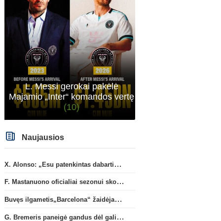
L. Messi gerokai pakėlė
Majamio „Inter“ komandos vertę
(10)
Naujausios
X. Alonso: „Esu patenkintas dabartiniais „Chelsea“ ekipos vartininkais“
F. Mastanuono oficialiai sezonui skolinamas „Fiorentina“ ekipai
Buvęs ilgametis„Barcelona“ žaidėjas S. Roberto artėja link persikėlimo į MLS
G. Bremeris paneigė gandus dėl galimo išvykimo iš „Juventus“ klubo