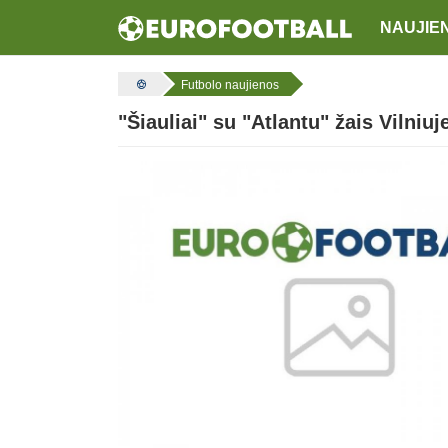
NAUJIE
Futbolo naujienos
"Šiauliai" su "Atlantu" žais Vilniuj