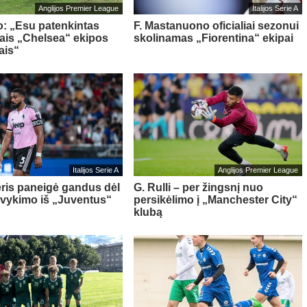
Anglijos Premier League
Italijos Serie A
o: „Esu patenkintas
F. Mastanuono oficialiai sezonui
iais „Chelsea“ ekipos
skolinamas „Fiorentina“ ekipai
ais“
Italijos Serie A
Anglijos Premier League
ris paneigė gandus dėl
G. Rulli – per žingsnį nuo
švykimo iš „Juventus“
persikėlimo į „Manchester City“
klubą