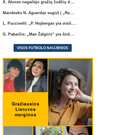
X. Alonso negailėjo gražių žodžių dabartiniam savo klubui „Chelsea“
Marokietis N. Aguerdas sugrįš į „Real Sociedad“ klubą
L. Puccinelli: „P. Hojbergas yra visiškai susitelkęs darbui Marselyje“
G. Paberžis: „Man Žalgiris“ yra širdyje“
VISOS FUTBOLO NAUJIENOS