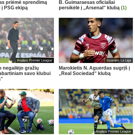
sas priėmė sprendimą
B. Guimaraesas oficialiai
i į PSG ekipą
persikėlė į „Arsenal“ klubą
(1)
Anglijos Premier League
Ispanijos La Liga
o negailėjo gražių
Marokietis N. Aguerdas sugrįš į
abartiniam savo klubui
„Real Sociedad“ klubą
a“
Anglijos Premier League