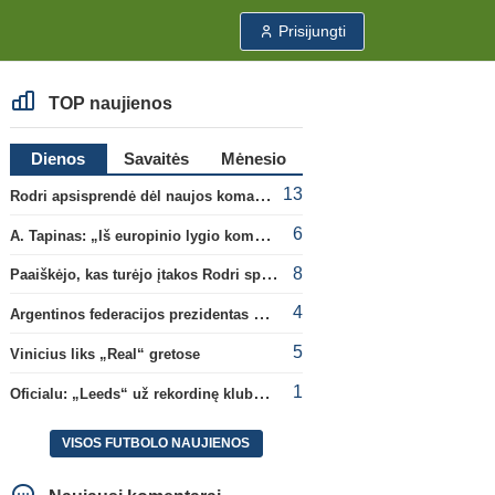
Prisijungti
TOP naujienos
Dienos
Savaitės
Mėnesio
13
Rodri apsisprendė dėl naujos komandos
6
A. Tapinas: „Iš europinio lygio komandos gavom gerų pamokų“
8
Paaiškėjo, kas turėjo įtakos Rodri sprendimui pasirinkti Barselonos pusę
4
Argentinos federacijos prezidentas C. Tapia negailėjo pagyrų G. Infantino
5
Vinicius liks „Real“ gretose
1
Oficialu: „Leeds“ už rekordinę klubui sumą įsigijo Anglijos rinktinės vartininką
VISOS FUTBOLO NAUJIENOS