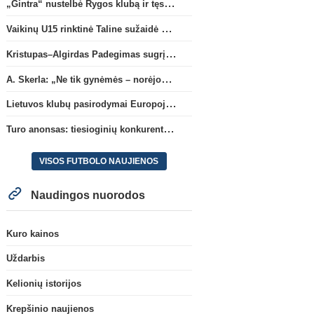
„Gintra“ nustelbė Rygos klubą ir tęs kovas UEFA Europos taurės atrankoje
Vaikinų U15 rinktinė Taline sužaidė pirmąsias kontrolines rungtynes
Kristupas–Algirdas Padegimas sugrįžta į FC „Hegelmann” B sudėtį
A. Skerla: „Ne tik gynėmės – norėjome atakuoti“
Lietuvos klubų pasirodymai Europoje: patirti pralaimėjimai Kroatijos atstovams
Turo anonsas: tiesioginių konkurentų dvikova Gargžduose
VISOS FUTBOLO NAUJIENOS
Naudingos nuorodos
Kuro kainos
Uždarbis
Kelionių istorijos
Krepšinio naujienos