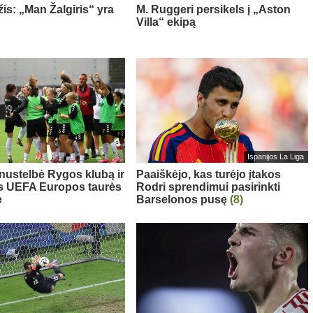
is: „Man Žalgiris“ yra
M. Ruggeri persikels į „Aston
Villa“ ekipą
Ispanijos La Liga
 nustelbė Rygos klubą ir
Paaiškėjo, kas turėjo įtakos
s UEFA Europos taurės
Rodri sprendimui pasirinkti
e
Barselonos pusę
(8)