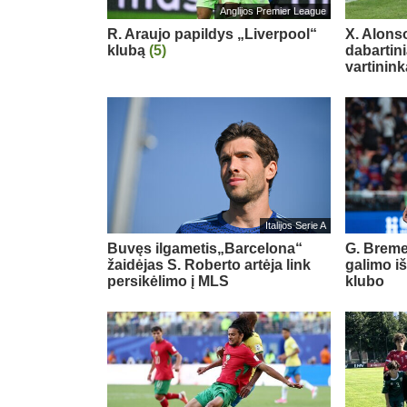
Anglijos Premier League
R. Araujo papildys „Liverpool“
X. Alons
klubą
(5)
dabartin
vartinink
Italijos Serie A
Buvęs ilgametis„Barcelona“
G. Breme
žaidėjas S. Roberto artėja link
galimo i
persikėlimo į MLS
klubo