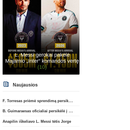
X. Alonso negailėjo gražių
Marokietis N. Aguerdas s
žodžių dabartiniam savo klubui
„Real Sociedad“ klubą
„Chelsea“
L. Messi gerokai pakėlė
Majamio „Inter“ komandos vertę
(10)
Naujausios
F. Torresas priėmė sprendimą persikelti į PSG ekipą
B. Guimaraesas oficialiai persikėlė į „Arsenal“ klubą
Anapilin iškeliavo L. Messi tėtis Jorge