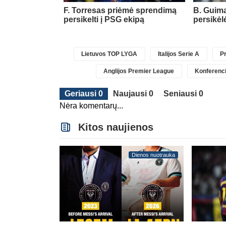
ė Rygos klubą
F. Torresas priėmė sprendimą
B. Guima
A Europos
persikelti į PSG ekipą
persikėl
Lietuvos TOP LYGA
Italijos Serie A
Pr
Anglijos Premier League
Konferenci
Geriausi 0
Naujausi 0
Seniausi 0
Nėra komentarų...
Kitos naujienos
Dienos nuotrauka