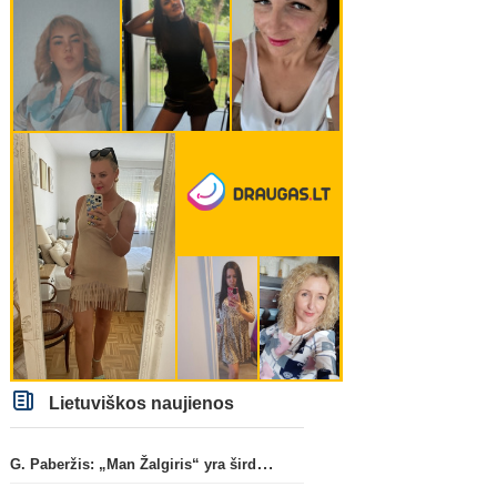
Lietuviškos naujienos
G. Paberžis: „Man Žalgiris“ yra širdyje“