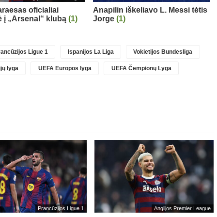
raesas oficialiai
Anapilin iškeliavo L. Messi tėtis
ė į „Arsenal“ klubą
(1)
Jorge
(1)
ancūzijos Ligue 1
Ispanijos La Liga
Vokietijos Bundesliga
jų lyga
UEFA Europos lyga
UEFA Čempionų Lyga
Prancūzijos Ligue 1
Anglijos Premier League