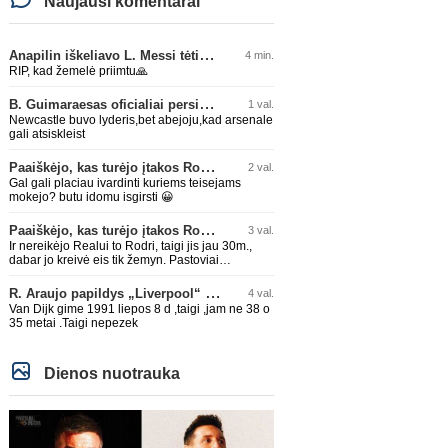
Naujausi komentarai
Anapilin iškeliavo L. Messi tėtis Jorge
4 min.
RIP, kad žemelė priimtu🙏
B. Guimaraesas oficialiai persikėlė į „Arsenal“ klubą
1 val.
Newcastle buvo lyderis,bet abejoju,kad arsenale
gali atsiskleist
Paaiškėjo, kas turėjo įtakos Rodri sprendimui pasirinkti Barselonos pusę
2 val.
Gal gali placiau ivardinti kuriems teisejams
mokejo? butu idomu isgirsti 😀
Paaiškėjo, kas turėjo įtakos Rodri sprendimui pasirinkti Barselonos pusę
3 val.
Ir nereikėjo Realui to Rodri, taigi jis jau 30m.,
dabar jo kreivė eis tik žemyn. Pastoviai
traumuojasi paskutiniu metu. Dabar gi vėl
darysis nugaros operaciją, tai kada grįš į aikštę?
R. Araujo papildys „Liverpool“ klubą
4 val.
Po pusės metų? Ne ne ačiū. Viskas gerai, Real
Van Dijk gime 1991 liepos 8 d ,taigi ,jam ne 38 o
turi ir geresnių opcijų, Mauras viską sustatys į
35 metai .Taigi nepezek
vietas. Jeigu jis iš tikro būtų buvęs reikalingas,
Perezas būtų ir pasiėmęs seniai. Beja ir ManCity,
ne šiaip sau paleidžia jį. Sėkmės jam Barcoje,
galės su savo korešais iš rinktinės kartu pažaisti
Dienos nuotrauka
karjeros saulėlydyje.
Anglijos Premier League
Ispanij