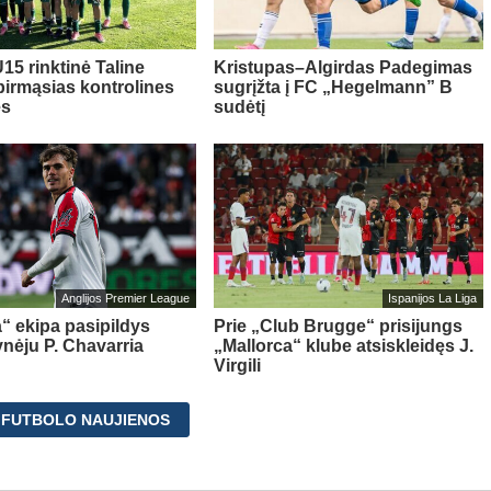
15 rinktinė Taline
Kristupas–Algirdas Padegimas
pirmąsias kontrolines
sugrįžta į FC „Hegelmann” B
es
sudėtį
Anglijos Premier League
Ispanijos La Liga
“ ekipa pasipildys
Prie „Club Brugge“ prisijungs
ynėju P. Chavarria
„Mallorca“ klube atsiskleidęs J.
Virgili
 FUTBOLO NAUJIENOS