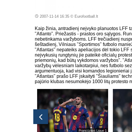
2007-11-14 16:35
© Eurofootball.lt
Kaip žinia, antradienį neįvyko planuotos LFF tau
"Atlanto". Priežastis - prastos oro sąlygos. Run
nebetinkama varžyboms. LFF trečiadienį nuspre
šeštadienį, Vilniaus "Sportimos" futbolo maniež
"Atlantas" nepateiks apeliacijos dėl tokio LFF
neįvykusių rungtynių jie pateikė oficialų prote
priemonių, kad būtų vykdomos varžybos". "Atlan
varžybų vėlesniam laikotarpiui, nes futbolo sez
argumentuoja, kad visi komandos legionieriai ja
"Atlantas" prašo LFF įskaityti "Šiauliams" tec
pajūrio klubas nesumokėjo 1000 litų protesto 
Prancūzijos Ligue 1