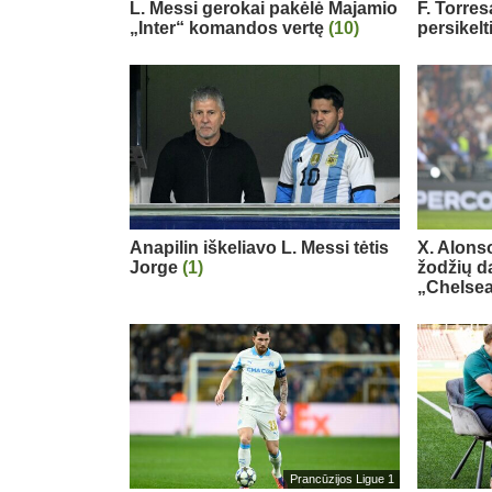
L. Messi gerokai pakėlė Majamio
F. Torre
„Inter“ komandos vertę
(10)
persikelt
Anapilin iškeliavo L. Messi tėtis
X. Alons
Jorge
(1)
žodžių d
„Chelse
Prancūzijos Ligue 1