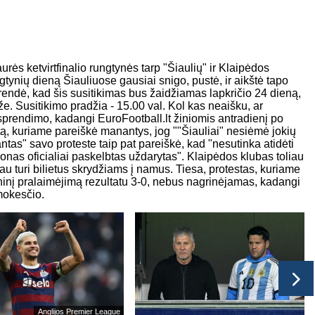
rės ketvirtfinalio rungtynės tarp "Šiaulių" ir Klaipėdos
gtynių dieną Šiauliuose gausiai snigo, pustė, ir aikštė tapo
ndė, kad šis susitikimas bus žaidžiamas lapkričio 24 dieną,
e. Susitikimo pradžia - 15.00 val. Kol kas neaišku, ar
 sprendimo, kadangi EuroFootball.lt žiniomis antradienį po
stą, kuriame pareiškė manantys, jog ""Šiauliai" nesiėmė jokių
tas" savo proteste taip pat pareiškė, kad "nesutinka atidėti
onas oficialiai paskelbtas uždarytas". Klaipėdos klubas toliau
u turi bilietus skrydžiams į namus. Tiesa, protestas, kuriame
hninį pralaimėjimą rezultatu 3-0, nebus nagrinėjamas, kadangi
mokesčio.
Anglijos Premier League