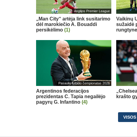
Anglijos Premier League
„Man City“ artėja link susitarimo
Vaikinų U
dėl marokiečio A. Bouaddi
sužaidė 
persikėlimo
(1)
rungtyn
Pasaulio futbolo čempionatas 2026
Argentinos federacijos
„Chelsea
prezidentas C. Tapia negailėjo
krašto g
pagyrų G. Infantino
(4)
VISOS