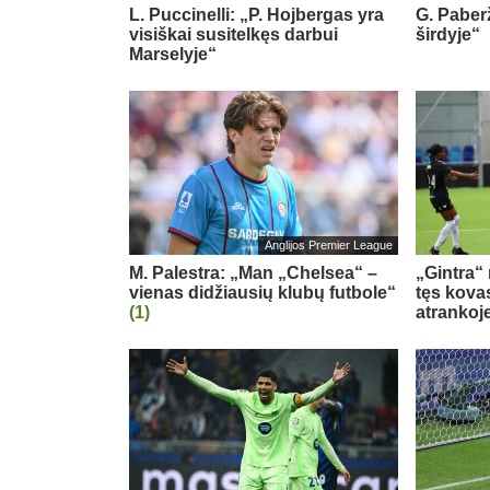
L. Puccinelli: „P. Hojbergas yra
G. Paberž
visiškai susitelkęs darbui
širdyje“
Marselyje“
Anglijos Premier League
M. Palestra: „Man „Chelsea“ –
„Gintra“
vienas didžiausių klubų futbole“
tęs kova
(1)
atrankoj