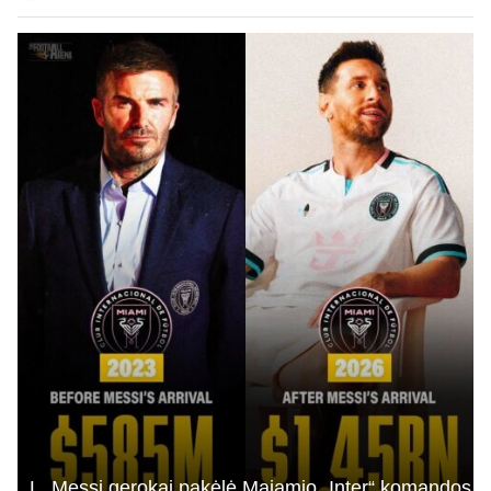
L. Messi gerokai pakėlė Majamio „Inter“ komandos