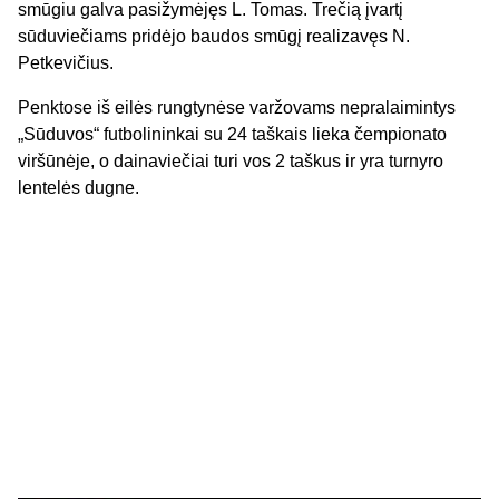
smūgiu galva pasižymėjęs L. Tomas. Trečią įvartį
sūduviečiams pridėjo baudos smūgį realizavęs N.
Petkevičius.
Penktose iš eilės rungtynėse varžovams nepralaimintys
„Sūduvos“ futbolininkai su 24 taškais lieka čempionato
viršūnėje, o dainaviečiai turi vos 2 taškus ir yra turnyro
lentelės dugne.