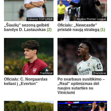
Lietuvos TOP LYGA
Anglijos Premier League
„Šiaulių“ sezoną gelbėti
Oficialu: „Newcastle“
bandys D. Lastauskas
(2)
pristatė naują strategą
(1)
Transferai
Transferai
Oficialu: C. Norgaardas
Po svarbaus susitikimo –
keliasi į „Everton“
„Real“ optimizmas dėl
naujos sutarties su
Viniciumi