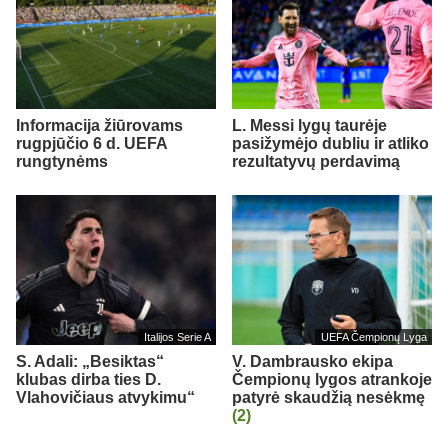
Informacija žiūrovams
L. Messi lygų taurėje
rugpjūčio 6 d. UEFA
pasižymėjo dubliu ir atliko
rungtynėms
rezultatyvų perdavimą
Italijos Serie A
UEFA Čempionų Lyga
S. Adali: „Besiktas“
V. Dambrausko ekipa
klubas dirba ties D.
Čempionų lygos atrankoje
Vlahovičiaus atvykimu“
patyrė skaudžią nesėkmę
(2)