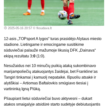
2025-05-16 20:57
© fksuduva.lt
12-asis „TOPsport A lygos“ turas prasidėjo Alytaus miesto
stadione. Lietingame ir emocingame susitikime
sūduviečiai palaužė mažumoje likusią DFK „Dainava“
ekipą rezultatu 3
:0
(1:0).
Nesužaidus nei 10 minučių puikią ataką sukombinavo
marijampoliečių atakuojantys žaidėjai, bet Frankline‘as
Tangiri tinkamai į kamuolį nepataikė. Išpuoliu atsakė ir
alytiškiai – Artiomas Baftalovkis smūgiavo tiesiai į
vartininką Igną Plūką.
Pliaupiant lietui sūduviečiai buvo aktyvesni – dukart
atakos smaigalyje atsidūrė starto sudėtyje debiutuojantis