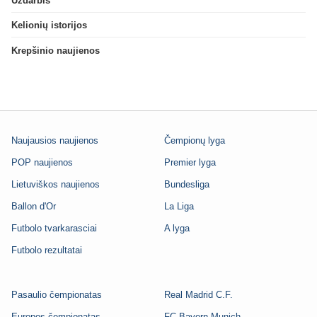
Uždarbis
Kelionių istorijos
Krepšinio naujienos
Naujausios naujienos
Čempionų lyga
POP naujienos
Premier lyga
Lietuviškos naujienos
Bundesliga
Ballon d'Or
La Liga
Futbolo tvarkarasciai
A lyga
Futbolo rezultatai
Pasaulio čempionatas
Real Madrid C.F.
Europos čempionatas
FC Bayern Munich