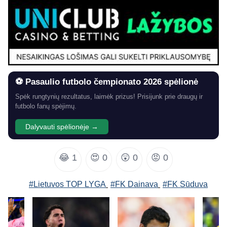
⚽ Pasaulio futbolo čempionato 2026 spėlionė
Spėk rungtynių rezultatus, laimėk prizus! Prisijunk prie draugų ir
futbolo fanų spėjimų.
Dalyvauti spėlionėje →
😂
1
😍
0
😲
0
😡
0
#Lietuvos TOP LYGA
#FK Dainava
#FK Sūduva