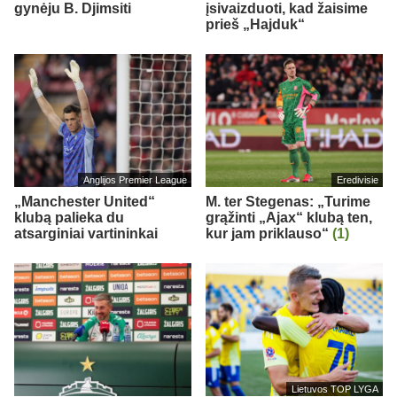
gynėju B. Djimsiti
įsivaizduoti, kad žaisime
prieš „Hajduk“
Anglijos Premier League
Eredivisie
„Manchester United“
M. ter Stegenas: „Turime
klubą palieka du
grąžinti „Ajax“ klubą ten,
atsarginiai vartininkai
kur jam priklauso“
(1)
Lietuvos TOP LYGA