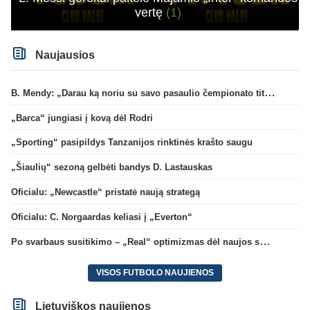
vertę
(1)
Naujausios
B. Mendy: „Darau ką noriu su savo pasaulio čempionato titulu“
„Barca“ jungiasi į kovą dėl Rodri
„Sporting“ pasipildys Tanzanijos rinktinės krašto saugu
„Šiaulių“ sezoną gelbėti bandys D. Lastauskas
Oficialu: „Newcastle“ pristatė naują strategą
Oficialu: C. Norgaardas keliasi į „Everton“
Po svarbaus susitikimo – „Real“ optimizmas dėl naujos sutarties su Viniciumi
VISOS FUTBOLO NAUJIENOS
Lietuviškos naujienos