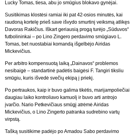
Lucky Tomas, tiesa, abu jo smūgius blokavo gynėjai.
Susitikimas klostėsi ramiai iki pat 42-osios minutės, kai
raudoną kortelę prieš save išvydo smurtinį veiksmą atlikęs
Davoras Rakičius. Iškart geriausią progą turėjo „Sūduvos“
futbolininkai – po Lino Zingero perdavimo smūgiavo L.
Tomas, bet nuostabiai komandą išgelbėjo Airidas
Mickevičius.
Per arbitro kompensuotą laiką „Dainavos“ problemos
nesibaigė – standartinė padėtis baigėsi F. Tangiri tiksliu
smūgiu, kuris išvedė svečių ekipą į priekį.
Po pertraukos, kaip ir buvo galima tikėtis, marijampoliečiai
daugiau laiko kontroliavo kamuolį ir buvo arti antrojo
įvarčio. Nario Petkevičiaus smūgį atrėmė Airidas
Mickevičius, o Lino Zingerto patranka sudrebino vartų
virpstą.
Tašką susitikime padėjo po Amadou Sabo perdavimo