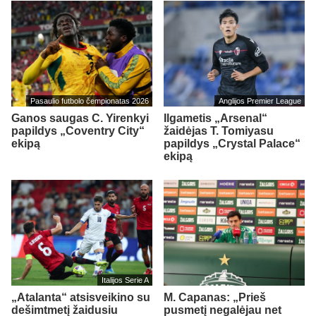
Pasaulio futbolo čempionatas 2026
Anglijos Premier League
Ganos saugas C. Yirenkyi
Ilgametis „Arsenal“
papildys „Coventry City“
žaidėjas T. Tomiyasu
ekipą
papildys „Crystal Palace“
ekipą
Italijos Serie A
„Atalanta“ atsisveikino su
M. Capanas: „Prieš
dešimtmetį žaidusiu
pusmetį negalėjau net