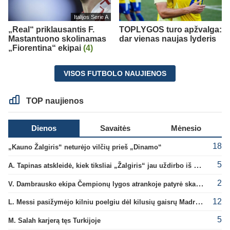
Italijos Serie A
„Real“ priklausantis F.
TOPLYGOS turo apžvalga:
Mastantuono skolinamas
dar vienas naujas lyderis
„Fiorentina“ ekipai
(4)
VISOS FUTBOLO NAUJIENOS
TOP naujienos
Dienos
Savaitės
Mėnesio
18
„Kauno Žalgiris“ neturėjo vilčių prieš „Dinamo“
5
A. Tapinas atskleidė, kiek tiksliai „Žalgiris“ jau uždirbo iš UEFA premijų
2
V. Dambrausko ekipa Čempionų lygos atrankoje patyrė skaudžią nesėkmę
12
L. Messi pasižymėjo kilniu poelgiu dėl kilusių gaisrų Madride
5
M. Salah karjerą tęs Turkijoje