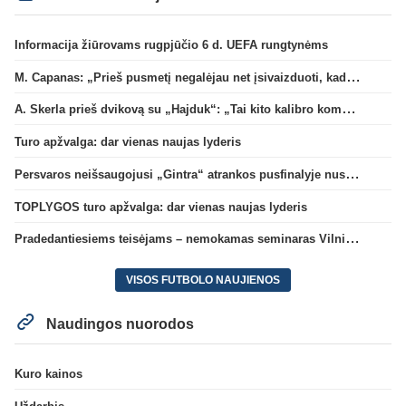
Informacija žiūrovams rugpjūčio 6 d. UEFA rungtynėms
M. Capanas: „Prieš pusmetį negalėjau net įsivaizduoti, kad žaisime prieš „Hajduk“
A. Skerla prieš dvikovą su „Hajduk“: „Tai kito kalibro komanda“
Turo apžvalga: dar vienas naujas lyderis
Persvaros neišsaugojusi „Gintra“ atrankos pusfinalyje nusileido Škotijos čempionėms
TOPLYGOS turo apžvalga: dar vienas naujas lyderis
Pradedantiesiems teisėjams – nemokamas seminaras Vilniuje šį penktadienį
VISOS FUTBOLO NAUJIENOS
Naudingos nuorodos
Kuro kainos