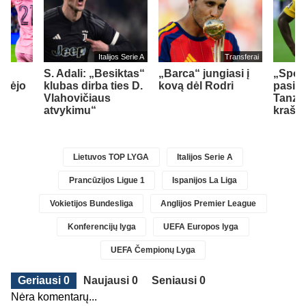
Italijos Serie A
Transferai
S. Adali: „Besiktas“
„Barca“ jungiasi į
„Spor
ymėjo
klubas dirba ties D.
kovą dėl Rodri
pasipi
o
Vlahovičiaus
Tanzan
atvykimu“
krašt
Lietuvos TOP LYGA
Italijos Serie A
Prancūzijos Ligue 1
Ispanijos La Liga
Vokietijos Bundesliga
Anglijos Premier League
Konferencijų lyga
UEFA Europos lyga
UEFA Čempionų Lyga
Geriausi 0
Naujausi 0
Seniausi 0
Nėra komentarų...