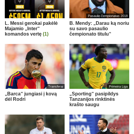
Pasaulio čempionatas 2018
L. Messi gerokai pakėlė
B. Mendy: „Darau ką noriu
Majamio „Inter“
su savo pasaulio
komandos vertę
(1)
čempionato titulu“
Transferai
Primeira Liga
„Barca“ jungiasi į kovą
„Sporting“ pasipildys
dėl Rodri
Tanzanijos rinktinės
krašto saugu