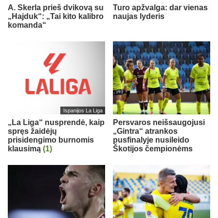
A. Skerla prieš dvikovą su
Turo apžvalga: dar vienas
„Hajduk“: „Tai kito kalibro
naujas lyderis
komanda“
Ispanijos La Liga
„La Liga“ nusprendė, kaip
Persvaros neišsaugojusi
spręs žaidėjų
„Gintra“ atrankos
prisidengimo burnomis
pusfinalyje nusileido
klausimą
(1)
Škotijos čempionėms