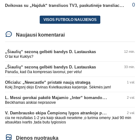
0
Dvikovas su „Hajduk“ transliuos TV3, paskutinėje transliacijoje – nauji rekordai
VISOS FUTBOLO NAUJIENOS
Naujausi komentarai
„Šiaulių“ sezoną gelbėti bandys D. Lastauskas
12 min.
O tai kur Kuklys?
„Šiaulių“ sezoną gelbėti bandys D. Lastauskas
33 min.
Panašu, kad čia kompresas lavonui, per vėlu!
Oficialu: „Newcastle“ pristatė naują strategą
1 val.
Kokį žingsnį dėjo Ervinas Kvietkauskas karjeroje. Sėkmės jam!
L. Messi gerokai pakėlė Majamio „Inter“ komandos vertę
2 val.
Beckhamas aiskiai neprasove
V. Dambrausko ekipa Čempionų lygos atrankoje patyrė skaudžią nesėkmę
2 val.
cia ne rezultatas 1-2 yra kaip skaudi nesekme ,o turima omeny ,kad 90 min
atsauktas ivartis ,tada butu lygiosios
Dienos nuotrauka