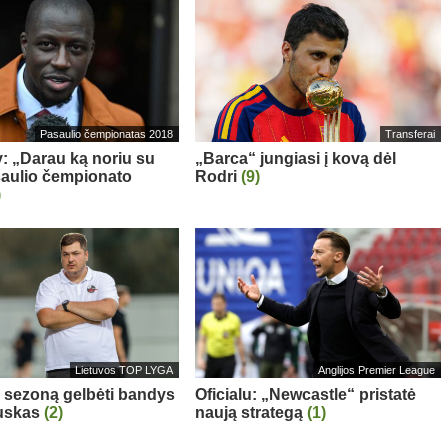
Pasaulio čempionatas 2018
Transferai
: „Darau ką noriu su
„Barca“ jungiasi į kovą dėl
aulio čempionato
Rodri
(9)
)
Lietuvos TOP LYGA
Anglijos Premier League
“ sezoną gelbėti bandys
Oficialu: „Newcastle“ pristatė
auskas
(2)
naują strategą
(1)