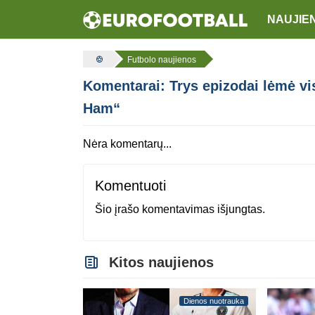
NAUJIE
Futbolo naujienos
Komentarai: Trys epizodai lėmė v
Ham“
Nėra komentarų...
Komentuoti
Šio įrašo komentavimas išjungtas.
Kitos naujienos
Dienos nuotrauka