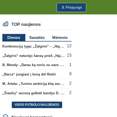
Prisijungti
TOP naujienos
Dienos
Savaitės
Mėnesio
12
Konferencijų lyga: „Žalgiris“ – „Hajduk“ (rungtynės tiesiogiai)
15
„Žalgiris“ neturėjo šansų prieš „Hajduk“
1
B. Mendy: „Darau ką noriu su savo pasaulio čempionato titulu“
9
„Barca“ jungiasi į kovą dėl Rodri
2
M. Arteta: „Turime ambiciją kitą sezoną kovoti dėl visų titulų“
2
„Šiaulių“ sezoną gelbėti bandys D. Lastauskas
VISOS FUTBOLO NAUJIENOS