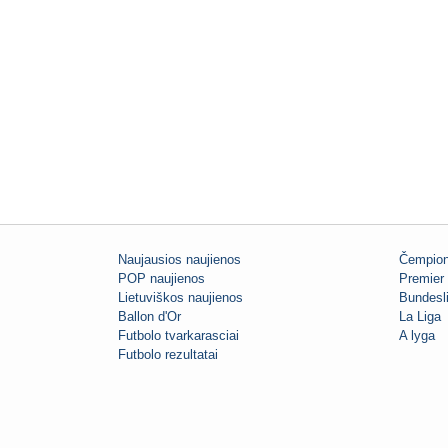
Naujausios naujienos
Čempion
POP naujienos
Premier 
Lietuviškos naujienos
Bundesl
Ballon d'Or
La Liga
Futbolo tvarkarasciai
A lyga
Futbolo rezultatai