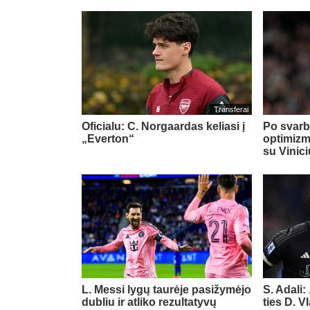
Transferai
Oficialu: C. Norgaardas keliasi į
Po svarb
„Everton“
optimizm
su Vinic
L. Messi lygų taurėje pasižymėjo
S. Adali:
dubliu ir atliko rezultatyvų
ties D. 