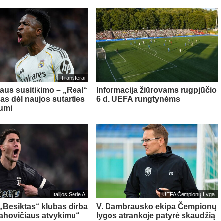
Transferai
aus susitikimo – „Real“
Informacija žiūrovams rugpjūčio
as dėl naujos sutarties
6 d. UEFA rungtynėms
iumi
Italijos Serie A
UEFA Čempionų Lyga
 „Besiktas“ klubas dirba
V. Dambrausko ekipa Čempionų
Vlahovičiaus atvykimu“
lygos atrankoje patyrė skaudžią