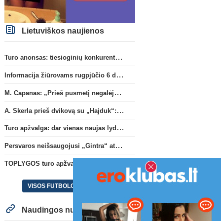
Lietuviškos naujienos
Turo anonsas: tiesioginių konkurentų dvikova Gargžduose
Informacija žiūrovams rugpjūčio 6 d. UEFA rungtynėms
M. Capanas: „Prieš pusmetį negalėjau net įsivaizduoti, kad žaisime prieš „Hajduk“
A. Skerla prieš dvikovą su „Hajduk“: „Tai kito kalibro komanda“
Turo apžvalga: dar vienas naujas lyderis
Persvaros neišsaugojusi „Gintra“ atrankos pusfinalyje nusileido Škotijos čempionėms
TOPLYGOS turo apžvalga: dar vienas naujas lyderis
VISOS FUTBOLO NAUJIENOS
Naudingos nuorodos