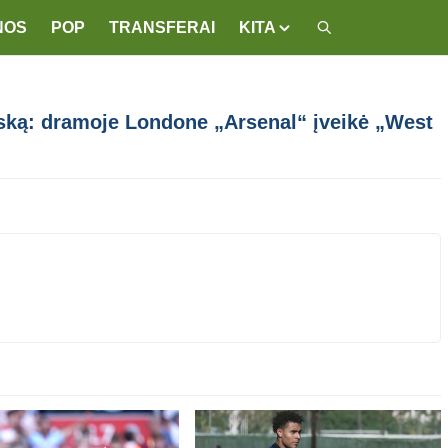
NOS
POP
TRANSFERAI
KITA
iską: dramoje Londone „Arsenal“ įveikė „West