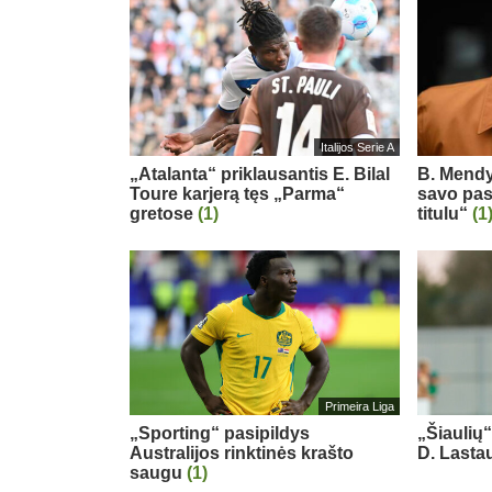
Italijos Serie A
„Atalanta“ priklausantis E. Bilal
B. Mendy
Toure karjerą tęs „Parma“
savo pas
gretose
(1)
titulu“
(1
Primeira Liga
„Sporting“ pasipildys
„Šiaulių
Australijos rinktinės krašto
D. Last
saugu
(1)