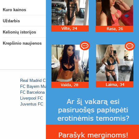
Kuro kainos
Uždarbis
Kelionių istorijos
Krepšinio naujienos
Real Madrid C.F.
FC Bayern Munich
FC Barcelona
Liverpool FC
Juventus FC