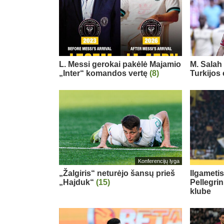
L. Messi gerokai pakėlė Majamio
M. Salah 
„Inter“ komandos vertę
(8)
Turkijos
Konferencijų lyga
„Žalgiris“ neturėjo šansų prieš
Ilgameti
„Hajduk“
(15)
Pellegri
klube