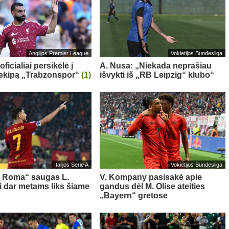
Anglijos Premier League
Vokietijos Bundesliga
oficialiai persikėlė į
A. Nusa: „Niekada neprašiau
 ekipą „Trabzonspor“
(1)
išvykti iš „RB Leipzig“ klubo“
Italijos Serie A
Vokietijos Bundesliga
s Roma“ saugas L.
V. Kompany pasisakė apie
ni dar metams liks šiame
gandus dėl M. Olise ateities
„Bayern“ gretose