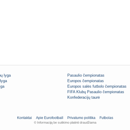
ų lyga
Pasaulio čempionatas
lyga
Europos čempionatas
iga
Europos salės futbolo čempionatas
FIFA Klubų Pasaulio čempionatas
Konfederacijų taurė
Kontaktai
Apie Eurofootball
Privatumo politika
Futbolas
© Informaciją be sutikimo platinti draudžiama