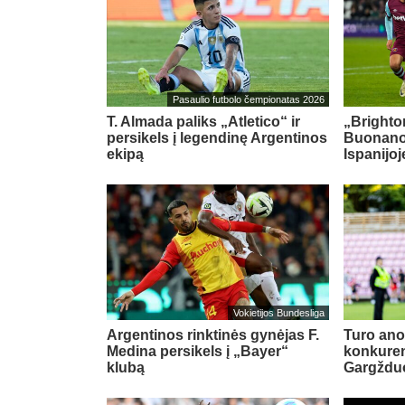
Pasaulio futbolo čempionatas 2026
T. Almada paliks „Atletico“ ir
„Brighton
persikels į legendinę Argentinos
Buonanot
ekipą
Ispanijoj
Vokietijos Bundesliga
Argentinos rinktinės gynėjas F.
Turo ano
Medina persikels į „Bayer“
konkuren
klubą
Gargždu