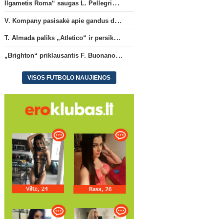
Ilgametis Roma“ saugas L. Pellegrini dar metams liks šiame klube
V. Kompany pasisakė apie gandus dėl M. Olise ateities „Bayern“ gretose
T. Almada paliks „Atletico“ ir persikels į legendinę Argentinos ekipą
„Brighton“ priklausantis F. Buonanotte karjerą pratęs Ispanijoje
VISOS FUTBOLO NAUJIENOS