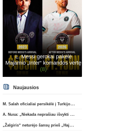
sitas projektas
L. Messi gerokai pakėlė
Majamio „Inter“ komandos vertę
(8)
Naujausios
M. Salah oficialiai persikėlė į Turkijos ekipą „Trabzonspor“
A. Nusa: „Niekada neprašiau išvykti iš „RB Leipzig“ klubo“
„Žalgiris“ neturėjo šansų prieš „Hajduk“