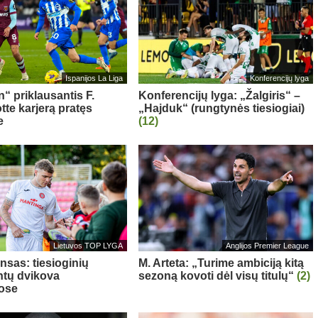
Ispanijos La Liga
Konferencijų lyga
“ priklausantis F.
Konferencijų lyga: „Žalgiris“ –
te karjerą pratęs
„Hajduk“ (rungtynės tiesiogiai)
e
(12)
Lietuvos TOP LYGA
Anglijos Premier League
nsas: tiesioginių
M. Arteta: „Turime ambiciją kitą
tų dvikova
sezoną kovoti dėl visų titulų“
(2)
ose