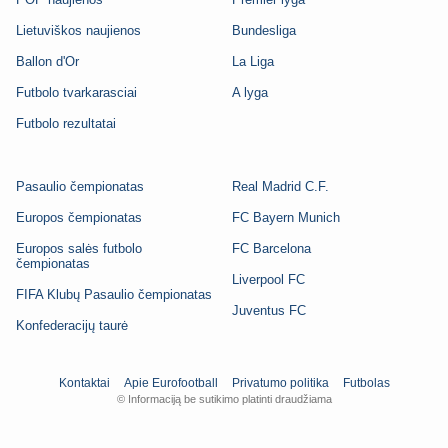
Lietuviškos naujienos
Bundesliga
Ballon d'Or
La Liga
Futbolo tvarkarasciai
A lyga
Futbolo rezultatai
Pasaulio čempionatas
Real Madrid C.F.
Europos čempionatas
FC Bayern Munich
Europos salės futbolo
FC Barcelona
čempionatas
Liverpool FC
FIFA Klubų Pasaulio čempionatas
Juventus FC
Konfederacijų taurė
Kontaktai
Apie Eurofootball
Privatumo politika
Futbolas
© Informaciją be sutikimo platinti draudžiama