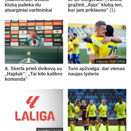
klubą palieka du
grąžinti „Ajax“ klubą ten,
atsarginiai vartininkai
kur jam priklauso“
(1)
Lietuvos TOP LYGA
A. Skerla prieš dvikovą su
Turo apžvalga: dar vienas
„Hajduk“: „Tai kito kalibro
naujas lyderis
komanda“
Ispanijos La Liga