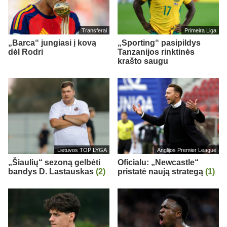
Transferai
Primeira Liga
„Barca“ jungiasi į kovą
„Sporting“ pasipildys
dėl Rodri
Tanzanijos rinktinės
krašto saugu
Lietuvos TOP LYGA
Anglijos Premier League
„Šiaulių“ sezoną gelbėti
Oficialu: „Newcastle“
bandys D. Lastauskas
(2)
pristatė naują strategą
(1)