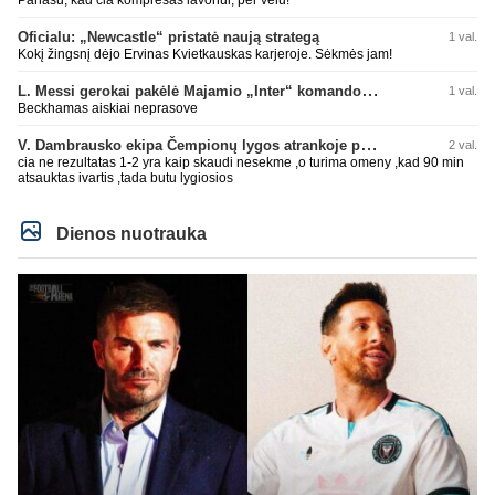
Oficialu: „Newcastle“ pristatė naują strategą
1 val.
Kokį žingsnį dėjo Ervinas Kvietkauskas karjeroje. Sėkmės jam!
L. Messi gerokai pakėlė Majamio „Inter“ komandos vertę
1 val.
Beckhamas aiskiai neprasove
V. Dambrausko ekipa Čempionų lygos atrankoje patyrė skaudžią nesėkmę
2 val.
cia ne rezultatas 1-2 yra kaip skaudi nesekme ,o turima omeny ,kad 90 min
atsauktas ivartis ,tada butu lygiosios
Dienos nuotrauka