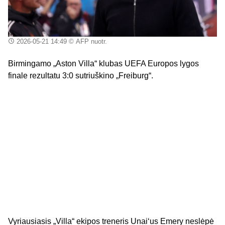
2026-05-21 14:49
© AFP nuotr.
Birmingamo „Aston Villa“ klubas UEFA Europos lygos
finale rezultatu 3:0 sutriuškino „Freiburg“.
Vyriausiasis „Villa“ ekipos treneris Unai‘us Emery neslėpė