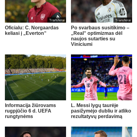
Transferai
Transferai
Oficialu: C. Norgaardas
Po svarbaus susitikimo –
keliasi į „Everton“
„Real“ optimizmas dėl
naujos sutarties su
Viniciumi
Informacija žiūrovams
L. Messi lygų taurėje
rugpjūčio 6 d. UEFA
pasižymėjo dubliu ir atliko
rungtynėms
rezultatyvų perdavimą