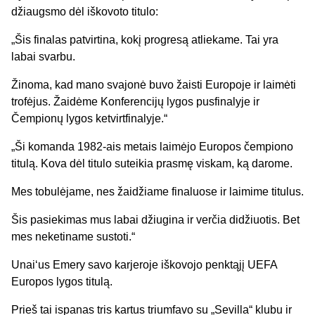
džiaugsmo dėl iškovoto titulo:
„Šis finalas patvirtina, kokį progresą atliekame. Tai yra
labai svarbu.
Žinoma, kad mano svajonė buvo žaisti Europoje ir laimėti
trofėjus. Žaidėme Konferencijų lygos pusfinalyje ir
Čempionų lygos ketvirtfinalyje.“
„Ši komanda 1982-ais metais laimėjo Europos čempiono
titulą. Kova dėl titulo suteikia prasmę viskam, ką darome.
Mes tobulėjame, nes žaidžiame finaluose ir laimime titulus.
Šis pasiekimas mus labai džiugina ir verčia didžiuotis. Bet
mes neketiname sustoti.“
Unai‘us Emery savo karjeroje iškovojo penktąjį UEFA
Europos lygos titulą.
Prieš tai ispanas tris kartus triumfavo su „Sevilla“ klubu ir