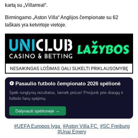
kartą su „Villarreal“.
Birmingamo „Aston Villa“ Anglijos čempionate su 62
taškais yra ketvirtoje vietoje.
⚽ Pasaulio futbolo čempionato 2026 spėlionė
Spėk rungtynių rezultatus, laimėk prizus! Prisijunk prie draugų ir
futbolo fanų spėjimų.
Dalyvauti spėlionėje →
#UEFA Europos lyga
#Aston Villa FC
#SC Freiburg
#Unai Emery