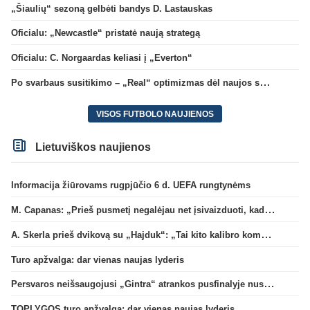
„Šiaulių“ sezoną gelbėti bandys D. Lastauskas
Oficialu: „Newcastle“ pristatė naują strategą
Oficialu: C. Norgaardas keliasi į „Everton“
Po svarbaus susitikimo – „Real“ optimizmas dėl naujos sutarties su Viniciumi
VISOS FUTBOLO NAUJIENOS
Lietuviškos naujienos
Informacija žiūrovams rugpjūčio 6 d. UEFA rungtynėms
M. Capanas: „Prieš pusmetį negalėjau net įsivaizduoti, kad žaisime prieš „Hajduk“
A. Skerla prieš dvikovą su „Hajduk“: „Tai kito kalibro komanda“
Turo apžvalga: dar vienas naujas lyderis
Persvaros neišsaugojusi „Gintra“ atrankos pusfinalyje nusileido Škotijos čempionėms
TOPLYGOS turo apžvalga: dar vienas naujas lyderis