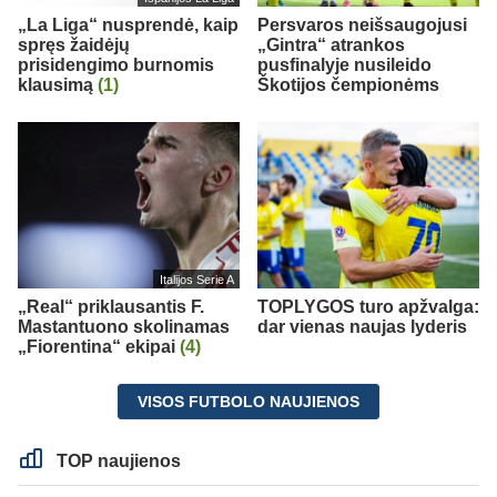
„La Liga“ nusprendė, kaip
Persvaros neišsaugojusi
spręs žaidėjų
„Gintra“ atrankos
prisidengimo burnomis
pusfinalyje nusileido
klausimą
(1)
Škotijos čempionėms
Italijos Serie A
„Real“ priklausantis F.
TOPLYGOS turo apžvalga:
Mastantuono skolinamas
dar vienas naujas lyderis
„Fiorentina“ ekipai
(4)
VISOS FUTBOLO NAUJIENOS
TOP naujienos