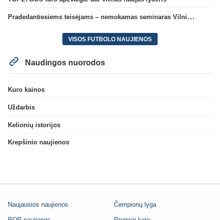
Pradedantiesiems teisėjams – nemokamas seminaras Vilniuje šį penktadienį
VISOS FUTBOLO NAUJIENOS
Naudingos nuorodos
Kuro kainos
Uždarbis
Kelionių istorijos
Krepšinio naujienos
Naujausios naujienos
Čempionų lyga
POP naujienos
Premier lyga