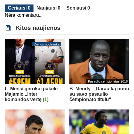
Geriausi 0
Naujausi 0
Seniausi 0
Nėra komentarų...
Kitos naujienos
Dienos nuotrauka
Pasaulio čempionatas 2018
L. Messi gerokai pakėlė
B. Mendy: „Darau ką noriu
Majamio „Inter“
su savo pasaulio
komandos vertę
(1)
čempionato titulu“