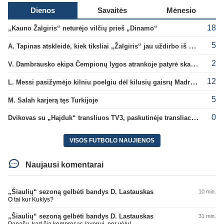
Dienos
Savaitės
Mėnesio
18
„Kauno Žalgiris“ neturėjo vilčių prieš „Dinamo“
5
A. Tapinas atskleidė, kiek tiksliai „Žalgiris“ jau uždirbo iš UEFA premijų
2
V. Dambrausko ekipa Čempionų lygos atrankoje patyrė skaudžią nesėkmę
12
L. Messi pasižymėjo kilniu poelgiu dėl kilusių gaisrų Madride
5
M. Salah karjerą tęs Turkijoje
0
Dvikovas su „Hajduk“ transliuos TV3, paskutinėje transliacijoje – nauji rekordai
VISOS FUTBOLO NAUJIENOS
Naujausi komentarai
„Šiaulių“ sezoną gelbėti bandys D. Lastauskas
10 min.
O tai kur Kuklys?
„Šiaulių“ sezoną gelbėti bandys D. Lastauskas
31 min.
Panašu, kad čia kompresas lavonui, per vėlu!