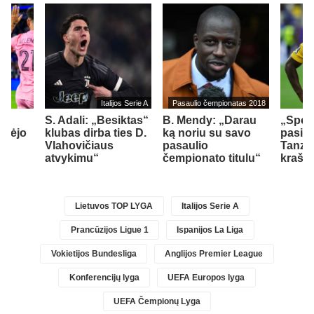
Italijos Serie A
Pasaulio čempionatas 2018
S. Adali: „Besiktas“
B. Mendy: „Darau
„Spor
ymėjo
klubas dirba ties D.
ką noriu su savo
pasipi
o
Vlahovičiaus
pasaulio
Tanzan
atvykimu“
čempionato titulu“
krašt
Lietuvos TOP LYGA
Italijos Serie A
Prancūzijos Ligue 1
Ispanijos La Liga
Vokietijos Bundesliga
Anglijos Premier League
Konferencijų lyga
UEFA Europos lyga
UEFA Čempionų Lyga