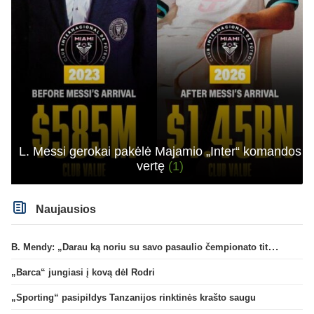
L. Messi gerokai pakėlė Majamio „Inter“ komandos
vertę
(1)
Naujausios
B. Mendy: „Darau ką noriu su savo pasaulio čempionato titulu“
„Barca“ jungiasi į kovą dėl Rodri
„Sporting“ pasipildys Tanzanijos rinktinės krašto saugu