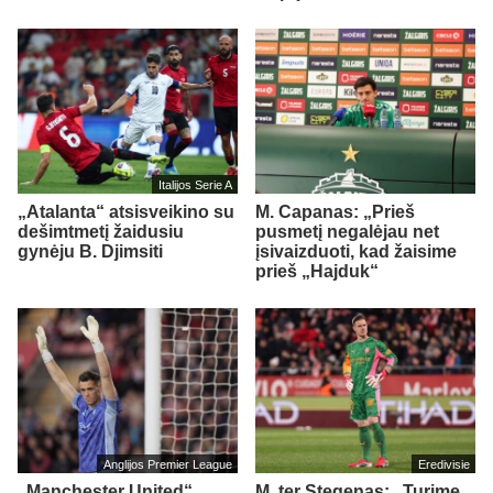
Italijos Serie A
„Atalanta“ atsisveikino su
M. Capanas: „Prieš
dešimtmetį žaidusiu
pusmetį negalėjau net
gynėju B. Djimsiti
įsivaizduoti, kad žaisime
prieš „Hajduk“
Anglijos Premier League
Eredivisie
„Manchester United“
M. ter Stegenas: „Turime