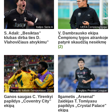
Italijos Serie A
UEFA Čempionų Lyga
S. Adali: „Besiktas“
V. Dambrausko ekipa
klubas dirba ties D.
Čempionų lygos atrankoje
Vlahovičiaus atvykimu“
patyrė skaudžią nesėkmę
(2)
Pasaulio futbolo čempionatas 2026
Anglijos Premier League
Ganos saugas C. Yirenkyi
Ilgametis „Arsenal“
papildys „Coventry City“
žaidėjas T. Tomiyasu
ekipą
papildys „Crystal Palace“
ekipą