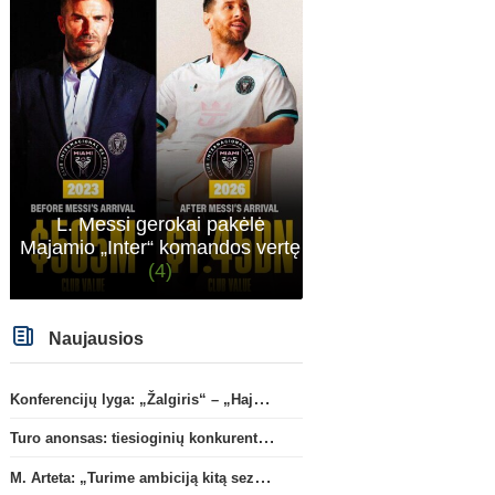
komandoje atmosfera bus, nes treneris ir ne iš
ramesnių. Laukia įdomus sezonas. Šiaip dėl
kaip kurių žaidėjų gaila, kad pasirinko Real. Nes
mano nuomone ten kirmėlių irštva, o ne klubas.
To pačio Mbappe jau gaila, Prancūzijos rinktinėj
buvo lyderis ar vienas tokių, o klube jau pasirodę
buvo kalbų, kad kaltinamas buvo dėl nesėkmių.
Beje Man City su Barca man atrodo geresni
santykiai, neinsu Real, tai čia ir klausimas. Nes
Rodri gal nori į Real, bet klausimas ar Man City
su Real susitars.
L. Messi gerokai pakėlė
Majamio „Inter“ komandos vertę
(4)
Naujausios
Konferencijų lyga: „Žalgiris“ – „Hajduk“ (rungtynės tiesiogiai)
Turo anonsas: tiesioginių konkurentų dvikova Gargžduose
M. Arteta: „Turime ambiciją kitą sezoną kovoti dėl visų titulų“