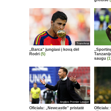
Transferai
„Barca“ jungiasi į kovą dėl
„Sportin
Rodri
(5)
Tanzanij
saugu
(1
Anglijos Premier League
Oficialu: „Newcastle“ pristatė
Oficialu: