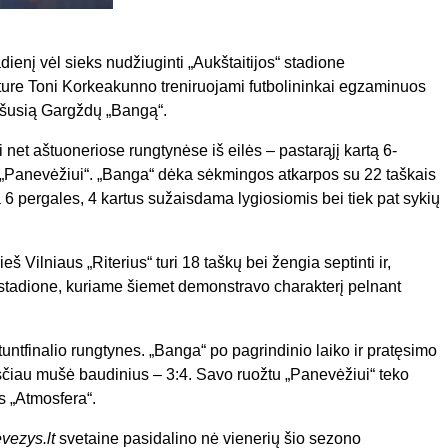
enį vėl sieks nudžiuginti „Aukštaitijos“ stadione
ure Toni Korkeakunno treniruojami futbolininkai egzaminuos
ršusią Gargždų „Bangą“.
et aštuoneriose rungtynėse iš eilės – pastarąjį kartą 6-
t „Panevėžiui“. „Banga“ dėka sėkmingos atkarpos su 22 taškais
 6 pergales, 4 kartus sužaisdama lygiosiomis bei tiek pat sykių
š Vilniaus „Riterius“ turi 18 taškų bei žengia septinti ir,
os“ stadione, kuriame šiemet demonstravo charakterį pelnant
ntfinalio rungtynes. „Banga“ po pagrindinio laiko ir pratęsimo
asčiau mušė baudinius – 3:4. Savo ruožtu „Panevėžiui“ teko
s „Atmosfera“.
vezys.lt
svetaine pasidalino nė vienerių šio sezono