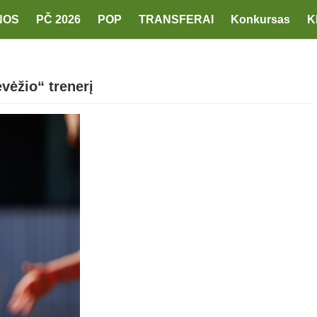
NOS
PČ 2026
POP
TRANSFERAI
Konkursas
K
vėžio“ trenerį