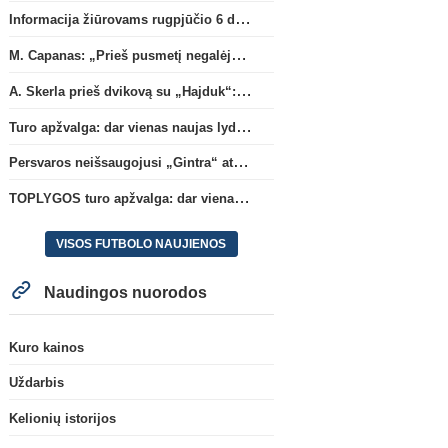
Informacija žiūrovams rugpjūčio 6 d. UEFA rungtynėms
M. Capanas: „Prieš pusmetį negalėjau net įsivaizduoti, kad žaisime prieš „Hajduk“
A. Skerla prieš dvikovą su „Hajduk“: „Tai kito kalibro komanda“
Turo apžvalga: dar vienas naujas lyderis
Persvaros neišsaugojusi „Gintra“ atrankos pusfinalyje nusileido Škotijos čempionėms
TOPLYGOS turo apžvalga: dar vienas naujas lyderis
VISOS FUTBOLO NAUJIENOS
Naudingos nuorodos
Kuro kainos
Uždarbis
Kelionių istorijos