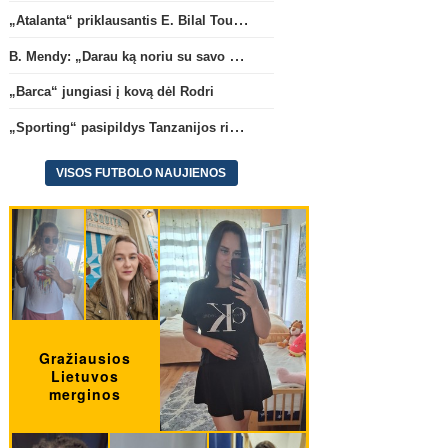
„Atalanta“ priklausantis E. Bilal Toure karjerą tęs „Parma“ gretose
B. Mendy: „Darau ką noriu su savo pasaulio čempionato titulu“
„Barca“ jungiasi į kovą dėl Rodri
„Sporting“ pasipildys Tanzanijos rinktinės krašto saugu
VISOS FUTBOLO NAUJIENOS
Pasaulio čempionatas 2018
Pri
B. Mendy: „Darau ką noriu su
„Sporting“ pasipildys
savo pasaulio čempionato
Tanzanijos rinktinės kraš
titulu“
saugu
(1)