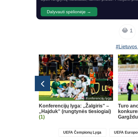
Dalyvauti spėlionėje →
😂
1
#Lietuvo
glijos Premier League
Konferencijų lyga
tle“ pristatė
Konferencijų lyga: „Žalgiris“ –
Turo ano
„Hajduk“ (rungtynės tiesiogiai)
konkure
(1)
Gargžd
UEFA Čempionų Lyga
UEFA Europos