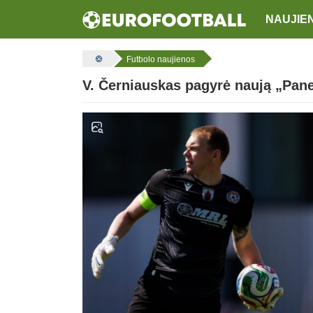
NAUJIE
Futbolo naujienos
V. Černiauskas pagyrė naują „Pane