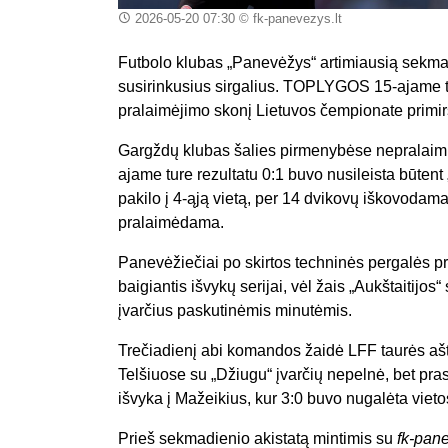
2026-05-20 07:30
© fk-panevezys.lt
Futbolo klubas „Panevėžys“ artimiausią sekmadi
susirinkusius sirgalius. TOPLYGOS 15-ajame t
pralaimėjimo skonį Lietuvos čempionate primi
Gargždų klubas šalies pirmenybėse nepralaimi n
ajame ture rezultatu 0:1 buvo nusileista būten
pakilo į 4-ąją vietą, per 14 dvikovų iškovodama
pralaimėdama.
Panevėžiečiai po skirtos techninės pergalės prie
baigiantis išvykų serijai, vėl žais „Aukštaitij
įvarčius paskutinėmis minutėmis.
Trečiadienį abi komandos žaidė LFF taurės aštu
Telšiuose su „Džiugu“ įvarčių nepelnė, bet pr
išvyka į Mažeikius, kur 3:0 buvo nugalėta vieto
Prieš sekmadienio akistatą mintimis su
fk-pane