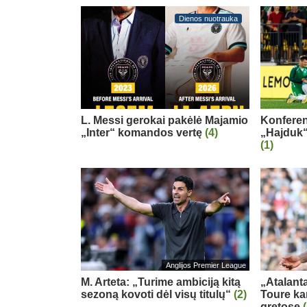
Dienos nuotrauka
L. Messi gerokai pakėlė Majamio
Konferenc
„Inter“ komandos vertę
(4)
„Hajduk“
(1)
Anglijos Premier League
M. Arteta: „Turime ambiciją kitą
„Atalanta
sezoną kovoti dėl visų titulų“
(2)
Toure ka
gretose