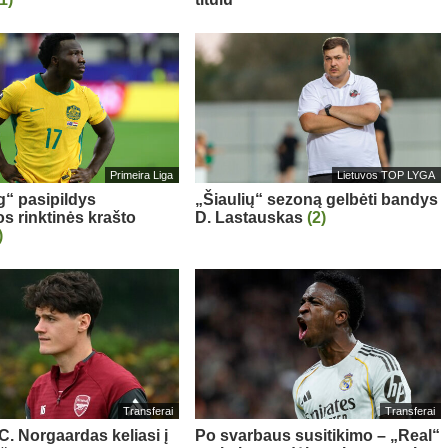
Primeira Liga
Lietuvos TOP LYGA
g“ pasipildys
„Šiaulių“ sezoną gelbėti bandys
os rinktinės krašto
D. Lastauskas
(2)
)
Transferai
Transferai
 C. Norgaardas keliasi į
Po svarbaus susitikimo – „Real“