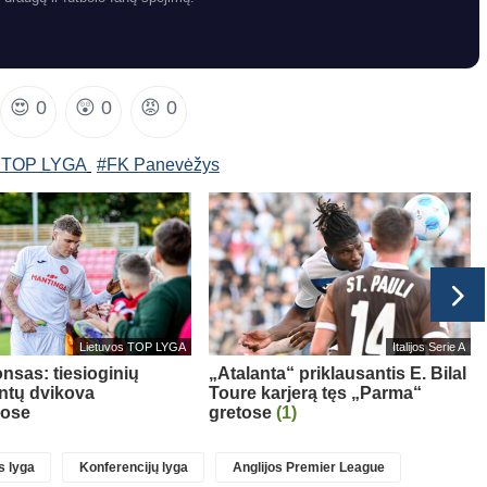
😍
0
😲
0
😡
0
s TOP LYGA
#FK Panevėžys
Lietuvos TOP LYGA
Italijos Serie A
nsas: tiesioginių
„Atalanta“ priklausantis E. Bilal
ntų dvikova
Toure karjerą tęs „Parma“
uose
gretose
(1)
 lyga
Konferencijų lyga
Anglijos Premier League