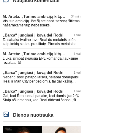
Naujausi komentarai
M. Arteta: „Turime ambiciją kitą sezoną kovoti dėl visų titulų“
34 min.
Visi turi ambicijų. Bet šį ateinantį sezoną šitiems
našarnikams taip nebesiseks.
„Barca“ jungiasi į kovą dėl Rodri
1 val.
Ta sabaka tvatino tavo Real du metainiš eilės,
kaip kokią stoties prostitutę. Pirmais metais be
gaileščio, antrais su tam tikru pristabdymu. Bet
rezultatas tas pats ištvatinta nepadoriausiais
M. Arteta: „Turime ambiciją kitą sezoną kovoti dėl visų titulų“
1 val.
būdais. Enjoy
Liuks, simpatiškiausia EPL komanda, lauksime
rezultatų 😀
„Barca“ jungiasi į kovą dėl Rodri
1 val.
Nebent Rodri patapo laisvu, nelabai domėjausi
Real ir Man City peripetijomis, tai gal kažką
praleidau dėl Rodri
„Barca“ jungiasi į kovą dėl Rodri
1 val.
Gal, kad Real senai pasakė, kad domisi juo? 🤔
Šiaip aš ir manau, kad Real didesni šansai, šiaip
Barcoje būtų tam tikra konkurencija, nebent
kažko atsisakytų, bet šiaip manau Barcoje jam
būtų geriau, nes Ispanijos dabar beveik pusę
Dienos nuotrauka
rinktinės Barcos žaidėjų, realiai su kaip kuriai jau
būtų susižaides. O Real vėl bus prisipirks
žvaigždžių ir sėdės be titulų. Nors dabartiniai
pirkimai ir atrodytų grėsmingi klausimas kaip