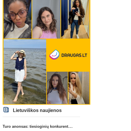
Lietuviškos naujienos
Turo anonsas: tiesioginių konkurentų dvikova Gargžduose