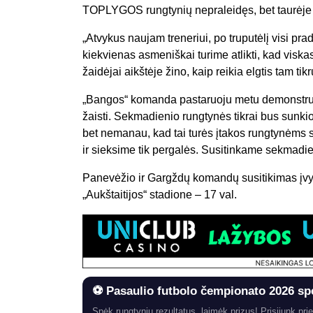
TOPLYGOS rungtynių nepraleidęs, bet taurėje 
„Atvykus naujam treneriui, po truputėlį visi pra
kiekvienas asmeniškai turime atlikti, kad visk
žaidėjai aikštėje žino, kaip reikia elgtis tam ti
„Bangos“ komanda pastaruoju metu demonstruo
žaisti. Sekmadienio rungtynės tikrai bus sunki
bet nemanau, kad tai turės įtakos rungtynėms s
ir sieksime tik pergalės. Susitinkame sekmadie
Panevėžio ir Gargždų komandų susitikimas įv
„Aukštaitijos“ stadione – 17 val.
⚽ Pasaulio futbolo čempionato 2026 sp
Spėk rungtynių rezultatus, laimėk prizus! Prisijunk prie