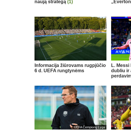
naują strategą
(1)
„Everton
Informacija žiūrovams rugpjūčio
L. Messi
6 d. UEFA rungtynėms
dubliu ir
perdavi
UEFA Čempionų Lyga