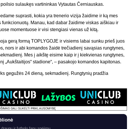
poilsio sulaukęs vartininkas Vytautas Černiauskas.
dedame suprasti, kokia yra trenerio vizija žaidime ir ką mes
as funkcionuotų. Manau, kad dabar žaidime viskas aiškiau ir
kruose momentuose ir visi stengiasi vienas už kitą.
ja gerą formą TOPLYGOJE ir visiems labai sunku prieš juos
os, nors ir abi komandos žaidė trečiadienį savąsias rungtynes,
ekmadienį. Mes į aikštę eisime kaip ir į kiekvienas rungtynes,
nį „Aukštaitijos“ stadione“, – pasakojo komandos kapitonas.
yks gegužės 24 dieną, sekmadienį. Rungtynių pradžia
ėlionė
 draugų ir futbolo fanų spėjimų.