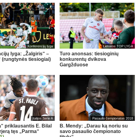
Konferencijų lyga
Lietuvos TOP LYGA
ijų lyga: „Žalgiris“ –
Turo anonsas: tiesioginių
 (rungtynės tiesiogiai)
konkurentų dvikova
Gargžduose
Italijos Serie A
Pasaulio čempionatas 2018
“ priklausantis E. Bilal
B. Mendy: „Darau ką noriu su
rjerą tęs „Parma“
savo pasaulio čempionato
(1)
titulu“