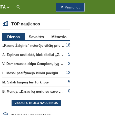
ITA
Prisijungti
TOP naujienos
Dienos
Savaitės
Mėnesio
18
„Kauno Žalgiris“ neturėjo vilčių prieš „Dinamo“
5
A. Tapinas atskleidė, kiek tiksliai „Žalgiris“ jau uždirbo iš UEFA premijų
2
V. Dambrausko ekipa Čempionų lygos atrankoje patyrė skaudžią nesėkmę
12
L. Messi pasižymėjo kilniu poelgiu dėl kilusių gaisrų Madride
5
M. Salah karjerą tęs Turkijoje
0
B. Mendy: „Darau ką noriu su savo pasaulio čempionato titulu“
VISOS FUTBOLO NAUJIENOS