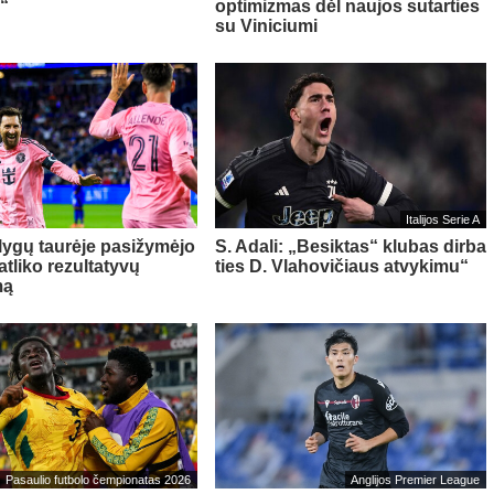
“
optimizmas dėl naujos sutarties
su Viniciumi
Italijos Serie A
 lygų taurėje pasižymėjo
S. Adali: „Besiktas“ klubas dirba
 atliko rezultatyvų
ties D. Vlahovičiaus atvykimu“
mą
Pasaulio futbolo čempionatas 2026
Anglijos Premier League