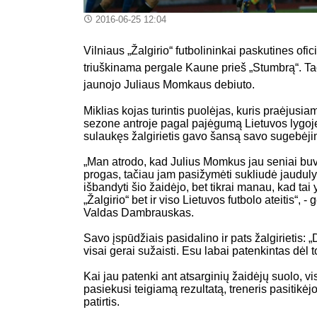
2016-06-25 12:04
Vilniaus „Žalgirio“ futbolininkai paskutines o
triuškinama pergale Kaune prieš „Stumbrą“. Tači
jaunojo Juliaus Momkaus debiuto.
Miklias kojas turintis puolėjas, kuris praėjus
sezone antroje pagal pajėgumą Lietuvos lygoje s
sulaukęs žalgirietis gavo šansą savo sugebėji
„Man atrodo, kad Julius Momkus jau seniai buvo
progas, tačiau jam pasižymėti sukliudė jaudu
išbandyti šio žaidėjo, bet tikrai manau, kad tai 
„Žalgirio“ bet ir viso Lietuvos futbolo ateitis“, 
Valdas Dambrauskas.
Savo įspūdžiais pasidalino ir pats žalgirietis: 
visai gerai sužaisti. Esu labai patenkintas dėl t
Kai jau patenki ant atsarginių žaidėjų suolo, v
pasiekusi teigiamą rezultatą, treneris pasitikėj
patirtis.