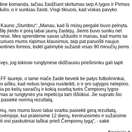
dine komanda, tačiau žaidžiant skirtumas tarp A lygos ir Pirmos
dulio, o ir sunkiau žaisti. Visgi tikiuosi, kad viskas pavyko
su Kauno „Stumbru“: „Manau, kad ši mūsų pergalė buvo pelnyta.
štę įleido ir porą labai jaunų žaidėjų. Jiems buvo sunku net
ngtynėse. Mes sprendėme savas užduotis ir manau, kad mums tai
kuriuos mums rūpimus klausimus, taip pat paruošti naujus
ortinės formos, todėl galimybė sužaisti visas 90 minučių jiems
s, jog tokiose rungtynėse didžiausiu priešininku gali tapti
FF taurėje, o tame mače žaidė beveik tie patys futbolininkai,
uvo aišku, kad nebus lengva nusiteikti, o ir oro sąlygos nelepino.
kia po kelių savaičių ir kokią svarbą turės Čempionų lygos
mas ar rungtynės yra repeticija tam iššūkiui. Jie suprato šio
i pasiekė norimą rezultatą.
ynių, nes mums buvo labai svarbu pasiekti gerą rezultatą.
ovėnijoje, kur praleisime 12 dienų, treniruosimės ir sužaisime
i visi paskutiniai taškai prieš Čempionų lygą“, - sakė