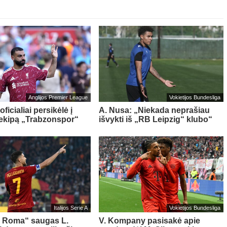
Anglijos Premier League
Vokietijos Bundesliga
oficialiai persikėlė į
A. Nusa: „Niekada neprašiau
 ekipą „Trabzonspor“
išvykti iš „RB Leipzig“ klubo“
Italijos Serie A
Vokietijos Bundesliga
s Roma“ saugas L.
V. Kompany pasisakė apie