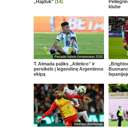
„Hajduk“
(14)
Pellegri
klube
Pasaulio futbolo čempionatas 2026
T. Almada paliks „Atletico“ ir
„Brighton
persikels į legendinę Argentinos
Buonanot
ekipą
Ispanijoj
Vokietijos Bundesliga