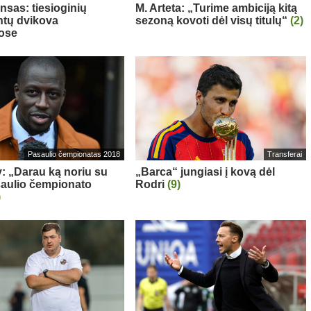
nsas: tiesioginių
M. Arteta: „Turime ambiciją kitą
tų dvikova
sezoną kovoti dėl visų titulų“
(2)
ose
Pasaulio čempionatas 2018
Transferai
: „Darau ką noriu su
„Barca“ jungiasi į kovą dėl
aulio čempionato
Rodri
(9)
)