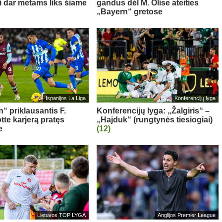
ni dar metams liks šiame
gandus dėl M. Olise ateities
„Bayern“ gretose
Ispanijos La Liga
Konferencijų lyga
“ priklausantis F.
Konferencijų lyga: „Žalgiris“ –
te karjerą pratęs
„Hajduk“ (rungtynės tiesiogiai)
e
(12)
Lietuvos TOP LYGA
Anglijos Premier League