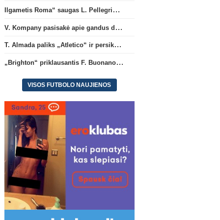
Ilgametis Roma“ saugas L. Pellegrini dar metams liks šiame klube
V. Kompany pasisakė apie gandus dėl M. Olise ateities „Bayern“ gretose
T. Almada paliks „Atletico“ ir persikels į legendinę Argentinos ekipą
„Brighton“ priklausantis F. Buonanotte karjerą pratęs Ispanijoje
VISOS FUTBOLO NAUJIENOS
Ispanijos La Liga
Konfere
„Brighton“ priklausantis F.
Konferencijų lyga: „Žalgi
Buonanotte karjerą pratęs
„Hajduk“ (rungtynės tiesi
Ispanijoje
(12)