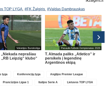
fkzalgiris.lt
vos TOP LYGA
#FK Žalgiris
#Valdas Dambrauskas
Vokietijos Bundesliga
Pasaulio futbolo čempionatas 2026
 „Niekada neprašiau
T. Almada paliks „Atletico“ ir
iš „RB Leipzig“ klubo“
persikels į legendinę
Argentinos ekipą
 lyga
Konferencijų lyga
Anglijos Premier League
Prancūzijos Ligue 1
Italijos Serie A
Lietuvos TOP LYGA