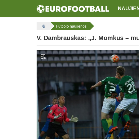
NAUJIE
Futbolo naujienos
V. Dambrauskas: „J. Momkus – mūs