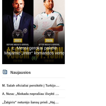
L. Messi gerokai pakėlė
Majamio „Inter“ komandos vertę
(8)
Naujausios
M. Salah oficialiai persikėlė į Turkijos ekipą „Trabzonspor“
A. Nusa: „Niekada neprašiau išvykti iš „RB Leipzig“ klubo“
„Žalgiris“ neturėjo šansų prieš „Hajduk“