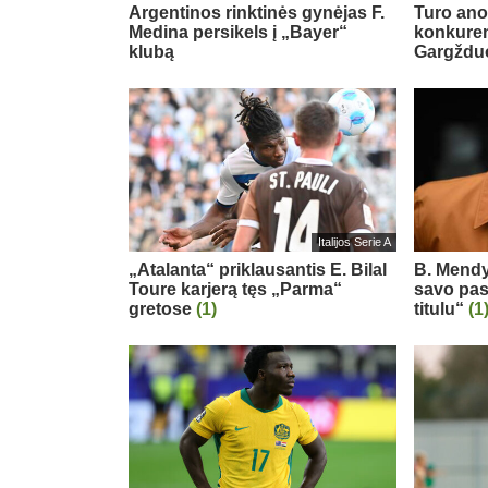
Argentinos rinktinės gynėjas F.
Turo ano
Medina persikels į „Bayer“
konkuren
klubą
Gargždu
Italijos Serie A
„Atalanta“ priklausantis E. Bilal
B. Mendy
Toure karjerą tęs „Parma“
savo pas
gretose
(1)
titulu“
(1