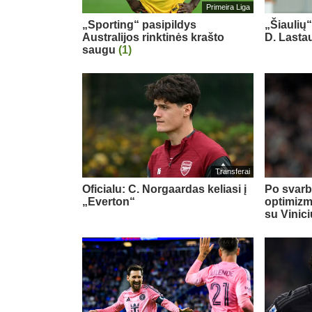
Primeira Liga
„Sporting“ pasipildys
„Šiaulių
Australijos rinktinės krašto
D. Last
saugu
(1)
Transferai
Oficialu: C. Norgaardas keliasi į
Po svarb
„Everton“
optimizm
su Vinic