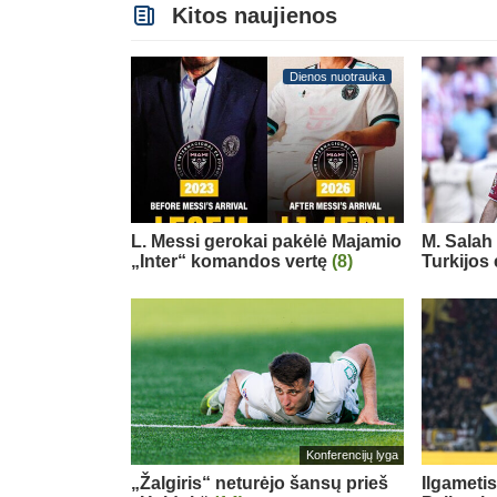
Kitos naujienos
Dienos nuotrauka
L. Messi gerokai pakėlė Majamio
M. Salah 
„Inter“ komandos vertę
(8)
Turkijos
Konferencijų lyga
„Žalgiris“ neturėjo šansų prieš
Ilgameti