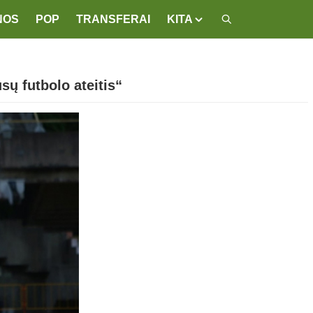
NOS
POP
TRANSFERAI
KITA
ų futbolo ateitis“