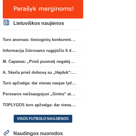
Lietuviškos naujienos
Turo anonsas: tiesioginių konkurentų dvikova Gargžduose
Informacija žiūrovams rugpjūčio 6 d. UEFA rungtynėms
M. Capanas: „Prieš pusmetį negalėjau net įsivaizduoti, kad žaisime prieš „Hajduk“
A. Skerla prieš dvikovą su „Hajduk“: „Tai kito kalibro komanda“
Turo apžvalga: dar vienas naujas lyderis
Persvaros neišsaugojusi „Gintra“ atrankos pusfinalyje nusileido Škotijos čempionėms
TOPLYGOS turo apžvalga: dar vienas naujas lyderis
VISOS FUTBOLO NAUJIENOS
Naudingos nuorodos