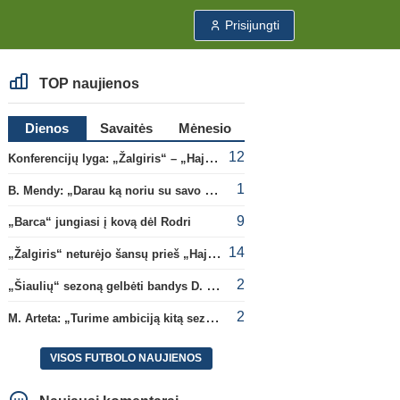
Prisijungti
TOP naujienos
Dienos
Savaitės
Mėnesio
12
Konferencijų lyga: „Žalgiris“ – „Hajduk“ (rungtynės tiesiogiai)
1
B. Mendy: „Darau ką noriu su savo pasaulio čempionato titulu“
9
„Barca“ jungiasi į kovą dėl Rodri
14
„Žalgiris“ neturėjo šansų prieš „Hajduk“
2
„Šiaulių“ sezoną gelbėti bandys D. Lastauskas
2
M. Arteta: „Turime ambiciją kitą sezoną kovoti dėl visų titulų“
VISOS FUTBOLO NAUJIENOS