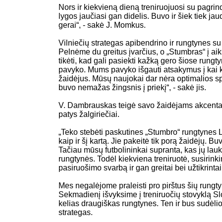
Nors ir kiekvieną dieną treniruojuosi su pagrin
lygos jaučiasi gan didelis. Buvo ir šiek tiek jau
gerai“, - sakė J. Momkus.
Vilniečių strategas apibendrino ir rungtynes 
Pelnėme du greitus įvarčius, o „Stumbras“ į aik
tikėti, kad gali pasiekti kažką gero šiose ru
pavyko. Mums pavyko išgauti atsakymus į kai 
žaidėjus. Mūsų naujokai dar nėra optimalios sp
buvo nemažas žingsnis į priekį“, - sakė jis.
V. Dambrauskas teigė savo žaidėjams akcentavę
patys žalgiriečiai.
„Teko stebėti paskutines „Stumbro“ rungtynes L
kaip ir šį kartą. Jie pakeitė tik porą žaidėjų. B
Tačiau mūsų futbolininkai supranta, kas jų lau
rungtynės. Todėl kiekviena treniruotė, susirinki
pasiruošimo svarbą ir gan greitai bei užtikrinta
Mes negalėjome praleisti pro pirštus šių rungt
Sekmadienį išvyksime į treniruočių stovyklą Sl
kelias draugiškas rungtynes. Ten ir bus sudėliot
strategas.