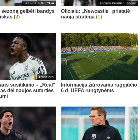
Lietuvos TOP LYGA
Anglijos Premier League
“ sezoną gelbėti bandys
Oficialu: „Newcastle“ pristatė
auskas
(2)
naują strategą
(1)
Transferai
aus susitikimo – „Real“
Informacija žiūrovams rugpjūčio
as dėl naujos sutarties
6 d. UEFA rungtynėms
iumi