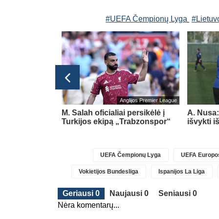
#UEFA Čempionų Lyga
#Lietu
Lietuvos TOP LYGA
Anglijos Premier League
esioginių
M. Salah oficialiai persikėlė į
A. Nusa:
ova
Turkijos ekipą „Trabzonspor“
išvykti 
UEFA Čempionų Lyga
UEFA Europos
Vokietijos Bundesliga
Ispanijos La Liga
Geriausi 0
Naujausi 0
Seniausi 0
Nėra komentarų...